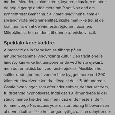
modne. Med deres blomstrede, krydrede karakter minder
de nogle gange endda mere om Pinot Noir end om
koncentreret Garnacha. Selv med hvidvinene, som er
sprængfyldte med mineralitet, skulle man ikke tro, at de
kommer fra en af de varmeste regioner i Spanien.
Mikroklimaet her er ideelt til denne æteriske vinstil.
Spektakulære kældre
Almonacid de la Sierra kan se tilbage på en
århundredgammel vindyrkningskultur. Den traditionelle
landsby kan virke lidt uimponerende ved første øjekast,
men det er faktisk kun ved første øjekast. Musikken her
spilles under jorden, hvor der blev bygget mere end 200
kilometer hvælvede kældre tilbage i det 15. århundrede.
Gamle hvælvinger, som efterlader enhver, der har set dem,
fuldstændig hypnotiseret. Indtil det 19. århundrede lå der
stadig mange kældre her, men i dag er de fleste af dem
tomme. Jorge Navascues yder et stort bidrag til bevarelsen
af denne kultur - ikke helt uegennyttigt, da han udnytter de