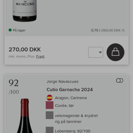
På lager
0,75 l
(360,00 DKK /l)
270,00 DKK
Læg i 
inkl. moms, Plus.
Fragt
Til 
92
Jorge Navascues
Cutio Garnacha 2024
/100
Aragon, Carinena
Cuvée, tør
velsmagende & krydret
rig på tanniner
Lobenberg:
92/100