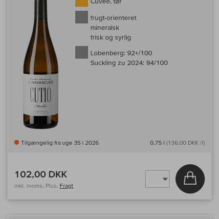
Cuvée, tør
frugt-orienteret
mineralsk
frisk og syrlig
Lobenberg:
92+/100
Suckling zu 2024:
94/100
Tilgængelig fra uge 35 i 2026
0,75 l
(136,00 DKK /l)
102,00 DKK
Læg i 
inkl. moms, Plus.
Fragt
Til 