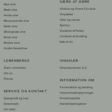
VÆRD AT GØRE
Nye vine
Vinklub og Grand Cru-klub
Røde vine
Vinpakker
Hvide vine
Olier og saucer
Mousserende vine
Spiritus
Søde vine
Vurderet af Parker
Økologiske vine
Vurderet af Suckling
Rosé-vine
Køb af vin
Modne vine
Große Gewächse
LOBENBERGS
VINAVLER
Årets vinhandler
Vinproducenter A-Z
Om os
Presse
INFORMATION OM
Forsendelse og betaling
SERVICE OG KONTAKT
Virksomhedsoplysninger
Spørgsmål og svar
Privatlivspolitik
Downloads
Handelsbetingelser
Vin-arkiv