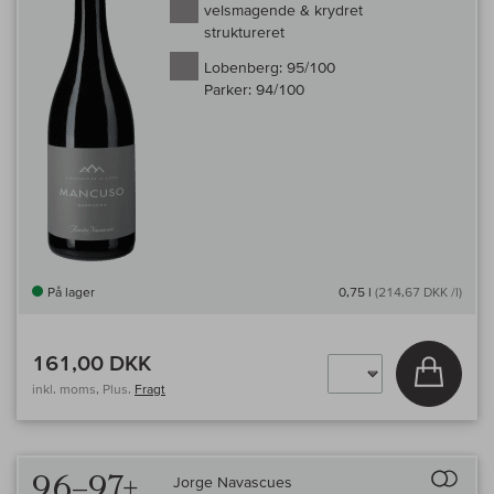
velsmagende & krydret
struktureret
Lobenberg:
95/100
Parker:
94/100
På lager
0,75 l
(214,67 DKK /l)
161,00 DKK
Læg i 
inkl. moms, Plus.
Fragt
Til 
96–97+
Jorge Navascues