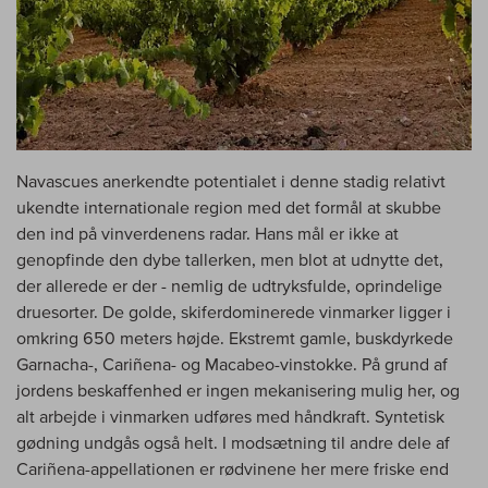
Navascues anerkendte potentialet i denne stadig relativt
ukendte internationale region med det formål at skubbe
den ind på vinverdenens radar. Hans mål er ikke at
genopfinde den dybe tallerken, men blot at udnytte det,
der allerede er der - nemlig de udtryksfulde, oprindelige
druesorter. De golde, skiferdominerede vinmarker ligger i
omkring 650 meters højde. Ekstremt gamle, buskdyrkede
Garnacha-, Cariñena- og Macabeo-vinstokke. På grund af
jordens beskaffenhed er ingen mekanisering mulig her, og
alt arbejde i vinmarken udføres med håndkraft. Syntetisk
gødning undgås også helt. I modsætning til andre dele af
Cariñena-appellationen er rødvinene her mere friske end