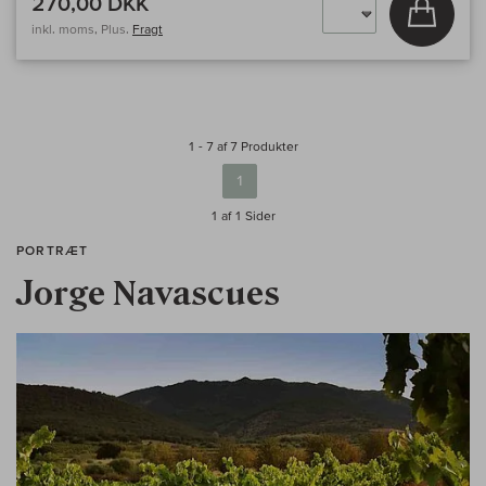
270,00 DKK
Læg i 
inkl. moms, Plus.
Fragt
1 - 7 af 7 Produkter
1
1 af 1
Sider
PORTRÆT
Jorge Navascues