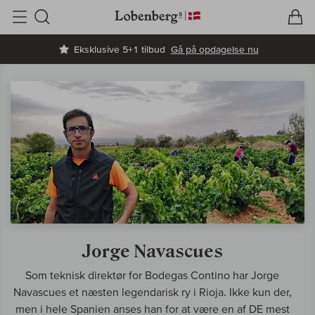
V
I
Søg
Eksklusive 5+1 tilbud
Gå på opdagelse nu
Jorge Navascues
Som teknisk direktør for Bodegas Contino har Jorge
Navascues et næsten legendarisk ry i Rioja. Ikke kun der,
men i hele Spanien anses han for at være en af DE mest