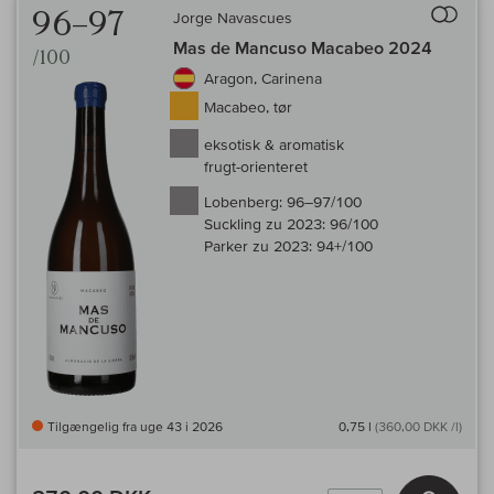
96–97
Jorge Navascues
Mas de Mancuso Macabeo 2024
/100
Aragon, Carinena
Macabeo, tør
eksotisk & aromatisk
frugt-orienteret
Lobenberg:
96–97/100
Suckling zu 2023:
96/100
Parker zu 2023:
94+/100
Tilgængelig fra uge 43 i 2026
0,75 l
(360,00 DKK /l)