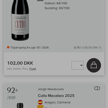
Galloni:
94/100
Suckling:
93/100
Tilgængelig fra uge 35 i 2026
0,75 l
(136,00 DKK /l)
102,00 DKK
Læg i 
inkl. moms, Plus.
Fragt
Til 
92+
Jorge Navascues
Cutio Macabeo 2025
/100
Aragon, Carinena