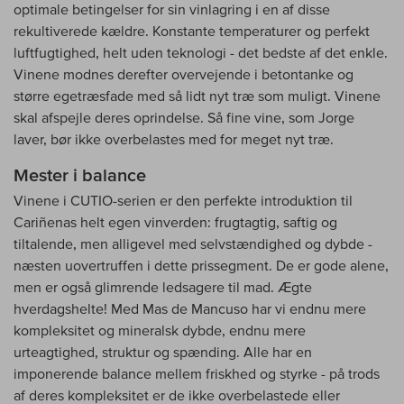
optimale betingelser for sin vinlagring i en af disse
rekultiverede kældre. Konstante temperaturer og perfekt
luftfugtighed, helt uden teknologi - det bedste af det enkle.
Vinene modnes derefter overvejende i betontanke og
større egetræsfade med så lidt nyt træ som muligt. Vinene
skal afspejle deres oprindelse. Så fine vine, som Jorge
laver, bør ikke overbelastes med for meget nyt træ.
Mester i balance
Vinene i CUTIO-serien er den perfekte introduktion til
Cariñenas helt egen vinverden: frugtagtig, saftig og
tiltalende, men alligevel med selvstændighed og dybde -
næsten uovertruffen i dette prissegment. De er gode alene,
men er også glimrende ledsagere til mad. Ægte
hverdagshelte! Med Mas de Mancuso har vi endnu mere
kompleksitet og mineralsk dybde, endnu mere
urteagtighed, struktur og spænding. Alle har en
imponerende balance mellem friskhed og styrke - på trods
af deres kompleksitet er de ikke overbelastede eller