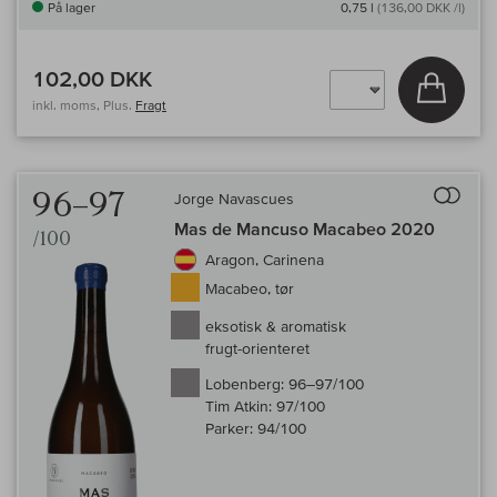
På lager
0,75 l
(136,00 DKK /l)
102,00 DKK
Læg i 
inkl. moms, Plus.
Fragt
Til 
96–97
Jorge Navascues
Mas de Mancuso Macabeo 2020
/100
Aragon, Carinena
Macabeo, tør
eksotisk & aromatisk
frugt-orienteret
Lobenberg:
96–97/100
Tim Atkin:
97/100
Parker:
94/100