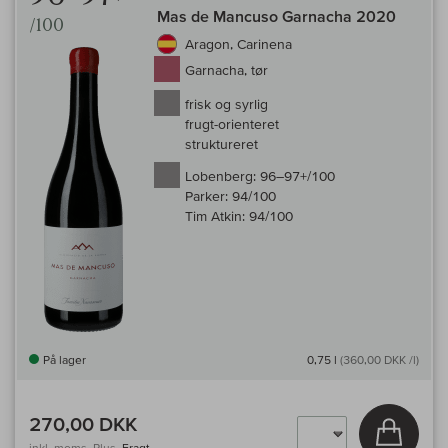
Mas de Mancuso Garnacha 2020
/100
Aragon, Carinena
Garnacha, tør
frisk og syrlig
frugt-orienteret
struktureret
Lobenberg:
96–97+/100
Parker:
94/100
Tim Atkin:
94/100
På lager
0,75 l
(360,00 DKK /l)
270,00 DKK
Læg i 
inkl. moms, Plus.
Fragt