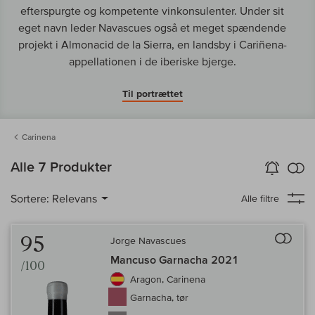
efterspurgte og kompetente vinkonsulenter. Under sit
eget navn leder Navascues også et meget spændende
projekt i Almonacid de la Sierra, en landsby i Cariñena-
appellationen i de iberiske bjerge.
Til portrættet
Carinena
in
Alle 7 Produkter
Vin-Alarm
aktiver
Samm
Sortere:
Relevans
Alle filtre
Til 
95
Jorge Navascues
Mancuso Garnacha 2021
/100
Aragon, Carinena
Garnacha, tør