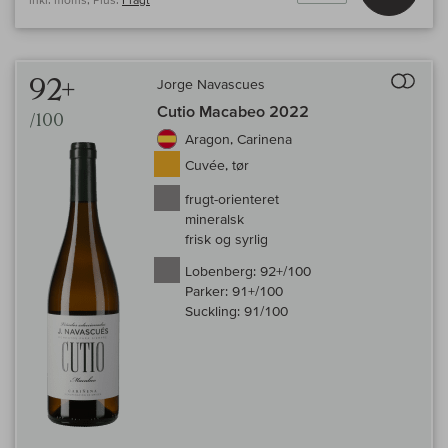
Til 
92+
Jorge Navascues
Cutio Macabeo 2022
/100
Aragon, Carinena
Cuvée, tør
frugt-orienteret
mineralsk
frisk og syrlig
Lobenberg:
92+/100
Parker:
91+/100
Suckling:
91/100