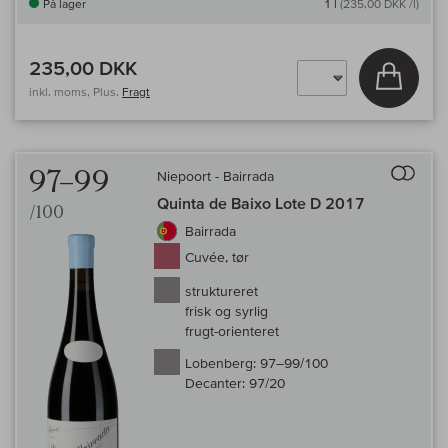
På lager
1 l
(235,00 DKK /l)
235,00 DKK
Læg i 
inkl. moms, Plus.
Fragt
Til 
97–99
Niepoort - Bairrada
Quinta de Baixo Lote D 2017
/100
Bairrada
Cuvée, tør
struktureret
frisk og syrlig
frugt-orienteret
Lobenberg:
97–99/100
Decanter:
97/20