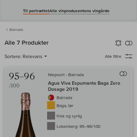
Til portrættet
Alle vinproducentens vingårde
Bairrada
in
Alle 7 Produkter
Vin-Alarm
aktiver
Samm
Sortere:
Relevans
Alle filtre
Til 
95–96
Niepoort - Bairrada
Agua Viva Espumante Baga Zero
/100
Dosage 2019
Bairrada
Baga, tør
frisk og syrlig
Lobenberg:
95–96/100