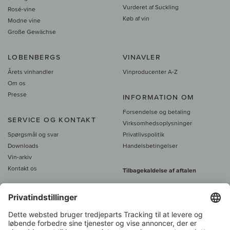
Vurderet af Suckling
Rosé-vine
Køb af vin
Modne vine
Große Gewächse
LOBENBERGS
VINAVLER
Årets vinhandler
Vinproducenter A-Z
Om os
Presse
INFORMATION OM
Forsendelse og betaling
SERVICE OG KONTAKT
Virksomhedsoplysninger
Spørgsmål og svar
Privatlivspolitik
Downloads
Handelsbetingelser
Vin-arkiv
Kontakt os
Tilbagekaldelse af aftalen
Alle priser er inkl. moms, plus 39
DKK i fragt
- fra
450 DKK gratis fragt