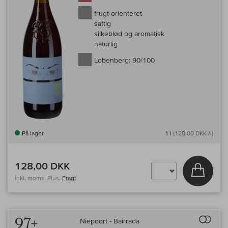
frugt-orienteret
saftig
silkeblød og aromatisk
naturlig
Lobenberg:
90/100
På lager
1 l
(128,00 DKK /l)
128,00 DKK
Læg i 
inkl. moms, Plus.
Fragt
Til 
97+
Niepoort - Bairrada