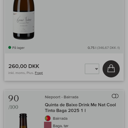
På lager
0,75 l
(346,67 DKK /l)
260,00 DKK
Læg i 
inkl. moms, Plus.
Fragt
Til 
90
Niepoort - Bairrada
Quinta de Baixo Drink Me Nat Cool
/100
Tinto Baga 2025 1 l
Bairrada
Baga, tør