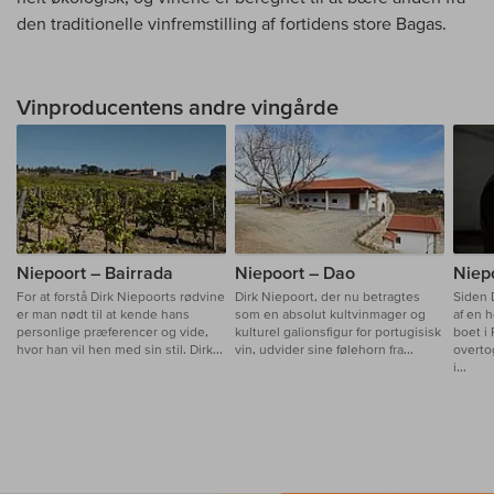
den traditionelle vinfremstilling af fortidens store Bagas.
Vinproducentens andre vingårde
Niepoort – Bairrada
Niepoort – Dao
Niep
For at forstå Dirk Niepoorts rødvine
Dirk Niepoort, der nu betragtes
Siden 
er man nødt til at kende hans
som en absolut kultvinmager og
af en h
personlige præferencer og vide,
kulturel galionsfigur for portugisisk
boet i 
hvor han vil hen med sin stil. Dirk...
vin, udvider sine følehorn fra...
overto
i...