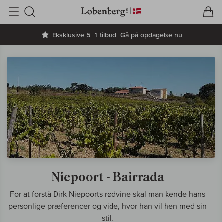
V
I
Søg
Eksklusive 5+1 tilbud
Gå på opdagelse nu
Niepoort - Bairrada
For at forstå Dirk Niepoorts rødvine skal man kende hans
personlige præferencer og vide, hvor han vil hen med sin
stil.