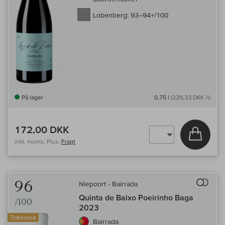
Lobenberg:
93–94+/100
På lager
0,75 l
(229,33 DKK /l)
172,00 DKK
Læg i 
inkl. moms, Plus.
Fragt
Til 
96
Niepoort - Bairrada
Quinta de Baixo Poeirinho Baga
/100
2023
Trækasse
Bairrada