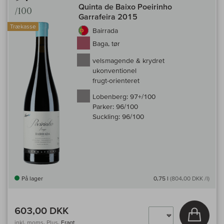
Quinta de Baixo Poeirinho
/100
Garrafeira 2015
Trækasse
Bairrada
Baga, tør
velsmagende & krydret
ukonventionel
frugt-orienteret
Lobenberg:
97+/100
Parker:
96/100
Suckling:
96/100
På lager
0,75 l
(804,00 DKK /l)
603,00 DKK
Læg i 
inkl. moms, Plus.
Fragt