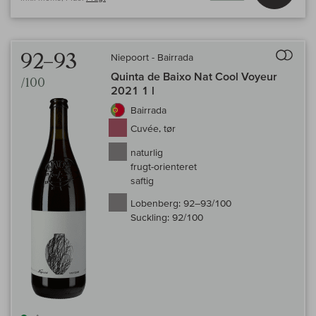
Til 
92–93
Niepoort - Bairrada
Quinta de Baixo Nat Cool Voyeur
/100
2021 1 l
Bairrada
Cuvée, tør
naturlig
frugt-orienteret
saftig
Lobenberg:
92–93/100
Suckling:
92/100