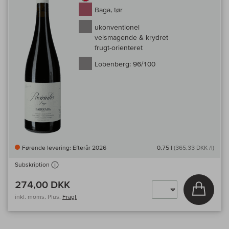
Baga, tør
ukonventionel
velsmagende & krydret
frugt-orienteret
Lobenberg:
96/100
Førende levering: Efterår 2026
0,75 l
(365,33 DKK /l)
Subskription
274,00 DKK
Læg i 
inkl. moms, Plus.
Fragt