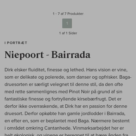
1 - 7 af 7 Produkter
1
1 af 1
Sider
I PORTRÆT
Niepoort - Bairrada
Dirk elsker fluiditet, finesse og lethed. Hans vision er vine,
som er delikate og polerede, som danser og opfrisker. Baga-
druesorten er særligt velegnet til denne stil, da den ofte
med rette sammenlignes med Pinot Noir på grund af sin
fantastiske finesse og fortryllende kirsebærfrugt. Det er
derfor ikke overraskende, at Dirk har en passion for denne
druesort. Derfor opkøbte han gamle jordlodder i Bairrada,
en efter en, som er beplantet med Baga. Nærmere bestemt
i området omkring Cantanhede. Vinmarksarbejdet her er
helt økologisk, og vinene er beregnet til at bære ånden fra