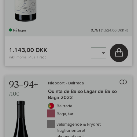
På lager
0,75 l
(1.524,00 DKK /l)
1.143,00 DKK
Læg i 
inkl. moms, Plus.
Fragt
Til 
93–94+
Niepoort - Bairrada
Quinta de Baixo Lagar de Baixo
/100
Baga 2022
Bairrada
Baga, tør
velsmagende & krydret
frugt-orienteret
ukonventionel