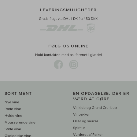
LEVERINGSMULIGHEDER
Gratis fragt via DHL i DK fra 450 DKK.
FØLG OS ONLINE
Hold kontakten med os, forenet i glæde!
SORTIMENT
EN OPDAGELSE, DER ER
VÆRD AT GØRE
Nye vine
Vinklub og Grand Cru-klub
Røde vine
Vinpakker
Hvide vine
Olier og saucer
Mousserende vine
Spiritus
Søde vine
Vurderet af Parker
Økologiske vine