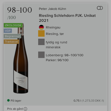
Til 
98–100
Peter Jakob Kühn
Riesling Schlehdorn PJK. Unikat
/100
2021
ØKOLOGISK
Rheingau
VDP
Riesling, tør
Begrænset
Trækasse
fyldig og rund
mineralsk
Lobenberg:
98–100/100
Parker:
96/100
På lager
0,75 l
(1.273,33 DKK /l)
Pris ab gård