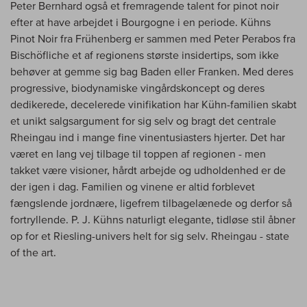
Peter Bernhard også et fremragende talent for pinot noir
efter at have arbejdet i Bourgogne i en periode. Kühns
Pinot Noir fra Frühenberg er sammen med Peter Perabos fra
Bischöfliche et af regionens største insidertips, som ikke
behøver at gemme sig bag Baden eller Franken. Med deres
progressive, biodynamiske vingårdskoncept og deres
dedikerede, decelerede vinifikation har Kühn-familien skabt
et unikt salgsargument for sig selv og bragt det centrale
Rheingau ind i mange fine vinentusiasters hjerter. Det har
været en lang vej tilbage til toppen af regionen - men
takket være visioner, hårdt arbejde og udholdenhed er de
der igen i dag. Familien og vinene er altid forblevet
fængslende jordnære, ligefrem tilbagelænede og derfor så
fortryllende. P. J. Kühns naturligt elegante, tidløse stil åbner
op for et Riesling-univers helt for sig selv. Rheingau - state
of the art.