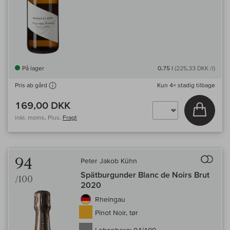
På lager
0,75 l
(225,33 DKK /l)
Kun
4×
stadig tilbage
Pris ab gård
169,00 DKK
Læg i 
inkl. moms, Plus.
Fragt
Til 
94
Peter Jakob Kühn
Spätburgunder Blanc de Noirs Brut
/100
2020
Rheingau
Pinot Noir, tør
Lobenberg:
94/100