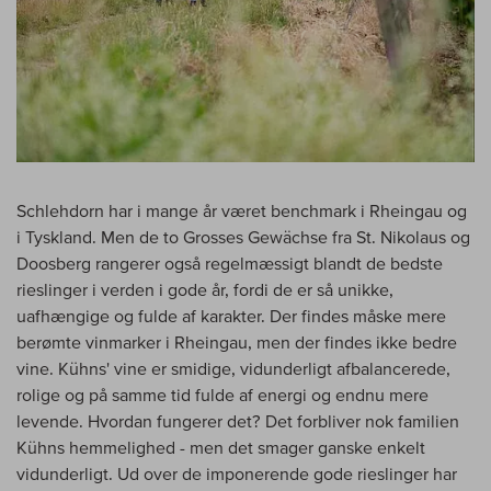
Schlehdorn har i mange år været benchmark i Rheingau og
i Tyskland. Men de to Grosses Gewächse fra St. Nikolaus og
Doosberg rangerer også regelmæssigt blandt de bedste
rieslinger i verden i gode år, fordi de er så unikke,
uafhængige og fulde af karakter. Der findes måske mere
berømte vinmarker i Rheingau, men der findes ikke bedre
vine. Kühns' vine er smidige, vidunderligt afbalancerede,
rolige og på samme tid fulde af energi og endnu mere
levende. Hvordan fungerer det? Det forbliver nok familien
Kühns hemmelighed - men det smager ganske enkelt
vidunderligt. Ud over de imponerende gode rieslinger har