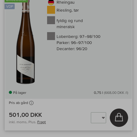
Rheingau
VDP
Riesling, tør
fyldig og rund
mineralsk
Lobenberg:
97–98/100
Parker:
96–97/100
Decanter:
96/20
På lager
0,75 l
(668,00 DKK /l)
Pris ab gård
501,00 DKK
Læg i 
inkl. moms, Plus.
Fragt