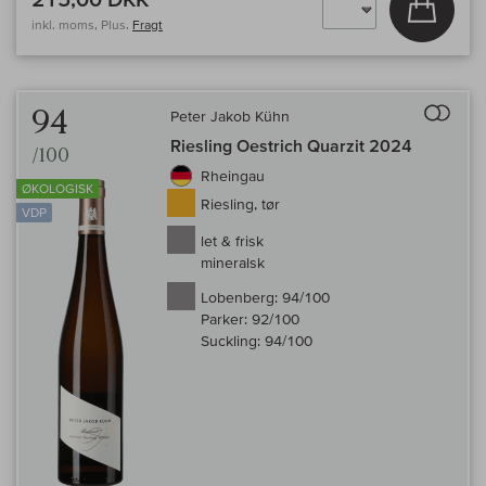
inkl. moms, Plus.
Fragt
Til 
94
Peter Jakob Kühn
Riesling Oestrich Quarzit 2024
/100
Rheingau
ØKOLOGISK
Riesling, tør
VDP
let & frisk
mineralsk
Lobenberg:
94/100
Parker:
92/100
Suckling:
94/100