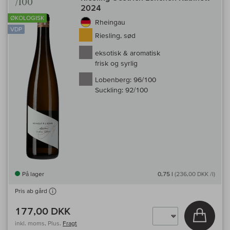
/100
2024
ØKOLOGISK
Rheingau
VDP
Riesling, sød
eksotisk & aromatisk
frisk og syrlig
Lobenberg:
96/100
Suckling:
92/100
På lager
0,75 l
(236,00 DKK /l)
Pris ab gård
177,00 DKK
Læg i 
inkl. moms, Plus.
Fragt