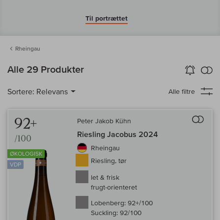
Til portrættet
Rheingau
in
Alle 29 Produkter
Vin-Alarm
aktiver
Samm
Sortere:
Relevans
Alle filtre
Til 
92+
Peter Jakob Kühn
Riesling Jacobus 2024
/100
Rheingau
ØKOLOGISK
Riesling, tør
VDP
let & frisk
frugt-orienteret
Lobenberg:
92+/100
Suckling:
92/100