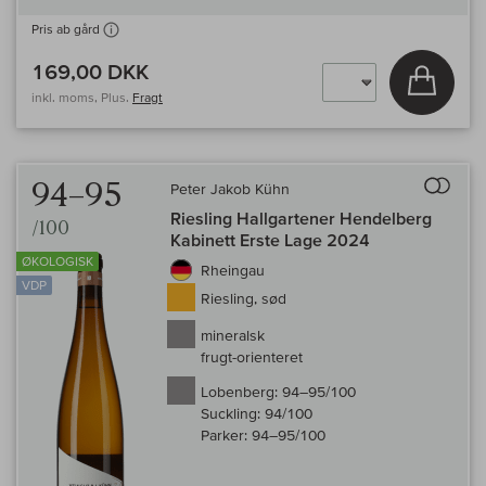
Pris ab gård
169,00 DKK
Læg i 
inkl. moms, Plus.
Fragt
Til 
94–95
Peter Jakob Kühn
Riesling Hallgartener Hendelberg
/100
Kabinett Erste Lage 2024
ØKOLOGISK
Rheingau
VDP
Riesling, sød
mineralsk
frugt-orienteret
Lobenberg:
94–95/100
Suckling:
94/100
Parker:
94–95/100