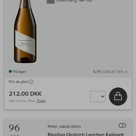
På lager
0,75 l
(282,67 DKK /l)
Pris ab gård
212,00 DKK
Læg i 
inkl. moms, Plus.
Fragt
Til 
96
Peter Jakob Kühn
Riesling Oestrich Lenchen Kabinett