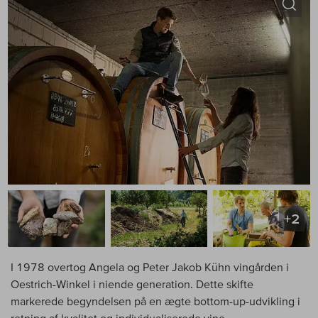
+2
I 1978 overtog Angela og Peter Jakob Kühn vingården i
Oestrich-Winkel i niende generation. Dette skifte
markerede begyndelsen på en ægte bottom-up-udvikling i
retning af kvalitet og individualiserede vine.