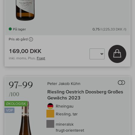
På lager
0,75 l
(225,33 DKK /l)
Pris ab gård
169,00 DKK
Læg i 
inkl. moms, Plus.
Fragt
Til 
97–99
Peter Jakob Kühn
Riesling Oestrich Doosberg Großes
/100
Gewächs 2023
ØKOLOGISK
Rheingau
VDP
Riesling, tør
mineralsk
frugt-orienteret