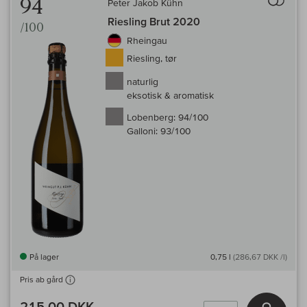
94
Peter Jakob Kühn
Riesling Brut 2020
/100
Rheingau
Riesling, tør
naturlig
eksotisk & aromatisk
Lobenberg:
94/100
Galloni:
93/100
På lager
0,75 l
(286,67 DKK /l)
Pris ab gård
215,00 DKK
Læg i 