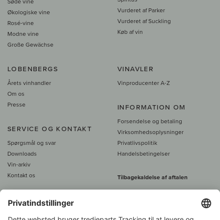
Søde vine
Vurderet af Parker
Økologiske vine
Vurderet af Suckling
Rosé-vine
Køb af vin
Modne vine
Große Gewächse
LOBENBERGS
VINAVLER
Årets vinhandler
Vinproducenter A-Z
Om os
Presse
INFORMATION OM
Forsendelse og betaling
SERVICE OG KONTAKT
Virksomhedsoplysninger
Spørgsmål og svar
Privatlivspolitik
Downloads
Handelsbetingelser
Vin-arkiv
Kontakt os
Tilbagekaldelse af aftalen
Alle priser er inkl. moms, plus 39
DKK i fragt
- fra
450 DKK gratis fragt