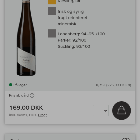
Riesling, tør
frisk og syrlig
frugt-orienteret
mineralsk
Lobenberg:
94–95+/100
Parker:
92/100
Suckling:
93/100
På lager
0,75 l
(225,33 DKK /l)
Pris ab gård
169,00 DKK
Læg i 
inkl. moms, Plus.
Fragt
Til 