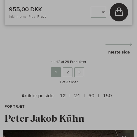
955,00 DKK
Læg i 
inkl. moms, Plus.
Fragt
næste side
1 - 12 af 29 Produkter
1
2
3
1 af 3
Sider
Artikler pr. side:
12
24
60
150
PORTRÆT
Peter Jakob Kühn