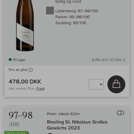
fyldig og rund
Lobenberg:
97–99/100
Parker:
95–96/100
Suckling:
95/100
På lager
0,75 l
(637,33 DKK /l)
Pris ab gård
478,00 DKK
Læg i 
inkl. moms, Plus.
Fragt
Til 
97–98
Peter Jakob Kühn
Riesling St. Nikolaus Großes
/100
Gewächs 2023
ØKOLOGISK