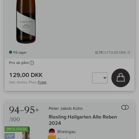
På lager
0,75 l
(172,00 DKK /l)
Pris ab gård
129,00 DKK
Læg i 
inkl. moms, Plus.
Fragt
Til 
94–95+
Peter Jakob Kühn
Riesling Hallgarten Alte Reben
/100
2024
ØKOLOGISK
Rheingau
VDP