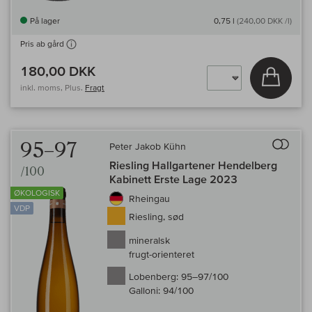
På lager
0,75 l
(240,00 DKK /l)
Pris ab gård
180,00 DKK
Læg i 
inkl. moms, Plus.
Fragt
Til 
95–97
Peter Jakob Kühn
Riesling Hallgartener Hendelberg
/100
Kabinett Erste Lage 2023
ØKOLOGISK
Rheingau
VDP
Riesling, sød
mineralsk
frugt-orienteret
Lobenberg:
95–97/100
Galloni:
94/100