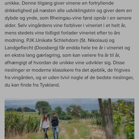
unikke. Denne tilgang giver vinene en fortryllende
drikkelighed på næsten alle udviklingstrin og giver dem en
dybde og ynde, som Rheingau-vine først opnår i en senere
alder. Selv vingårdens vine forbliver i vineriet i et helt år,
mens stedets vine tidligst forlader vineriet efter to års
modning. PJK.Unikate Schlehdorn (St. Nikolaus) og
Landgeflecht (Doosberg) får endda hele tre år i vineriet og
en ekstra lang gærlagring, som kan variere fra år til år,
afhængigt af hvordan de unikke vine udvikler sig. Disse
rieslinger er moderne klassikere fra det øjeblik, de frigives
fra vingården, og er uden tvivl nogle af de bedste rieslinger,
du kan finde fra Tyskland.