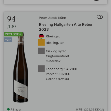
Til 
94+
Peter Jakob Kühn
Riesling Hallgarten Alte Reben
/100
2023
ØKOLOGISK
Rheingau
VDP
Riesling, tør
frisk og syrlig
frugt-orienteret
mineralsk
Lobenberg:
94+/100
Parker:
93+/100
Galloni:
92/100
På lager
0,75 l
(225,33 DKK /l)