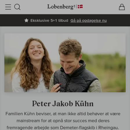
V
I
Søg
Eksklusive 5+1 tilbud
Gå på opdagelse nu
Peter Jakob Kühn
Familien Kühn beviser, at man ikke altid behøver at være
mainstream for at opnå stor succes med deres
fremragende arbejde som Demeter-flagskib i Rheingau.