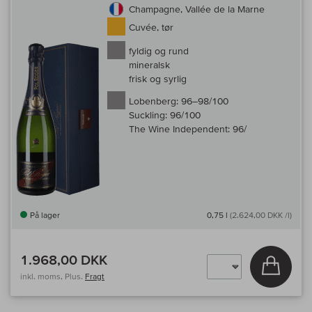
Champagne, Vallée de la Marne
Cuvée, tør
fyldig og rund
mineralsk
frisk og syrlig
Lobenberg:
96–98/100
Suckling:
96/100
The Wine Independent:
96/
På lager
0,75 l
(2.624,00 DKK /l)
1.968,00 DKK
Læg i 
inkl. moms, Plus.
Fragt