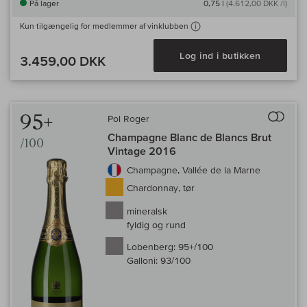
På lager
0,75 l
(4.612,00 DKK /l)
Kun tilgængelig for medlemmer af vinklubben
Log ind i butikken
3.459,00 DKK
Til 
95+
Pol Roger
Champagne Blanc de Blancs Brut
/100
Vintage 2016
Champagne, Vallée de la Marne
Chardonnay, tør
mineralsk
fyldig og rund
Lobenberg:
95+/100
Galloni:
93/100