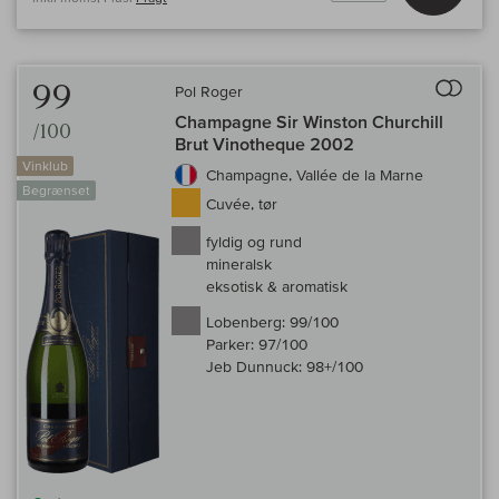
Til 
99
Pol Roger
Champagne Sir Winston Churchill
/100
Brut Vinotheque 2002
Vinklub
Champagne, Vallée de la Marne
Begrænset
Cuvée, tør
fyldig og rund
mineralsk
eksotisk & aromatisk
Lobenberg:
99/100
Parker:
97/100
Jeb Dunnuck:
98+/100