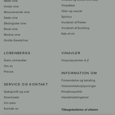
Røde vine
Vinpakker
Hvide vine
Olier og saucer
Mousserende vine
Spiritus
Søde vine
Vurderet af Parker
Økologiske vine
Vurderet af Suckling
Rosé-vine
Køb af vin
Modne vine
Große Gewächse
LOBENBERGS
VINAVLER
Årets vinhandler
Vinproducenter A-Z
Om os
Presse
INFORMATION OM
Forsendelse og betaling
SERVICE OG KONTAKT
Virksomhedsoplysninger
Spørgsmål og svar
Privatlivspolitik
Downloads
Handelsbetingelser
Vin-arkiv
Kontakt os
Tilbagekaldelse af aftalen