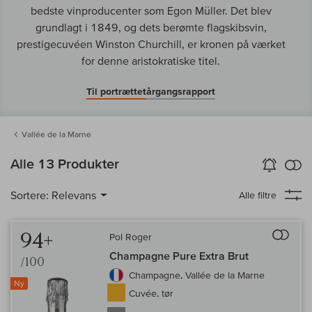
bedste vinproducenter som Egon Müller. Det blev
grundlagt i 1849, og dets berømte flagskibsvin,
prestigecuvéen Winston Churchill, er kronen på værket
for denne aristokratiske titel.
Til portrættet
årgangsrapport
Vallée de la Marne
in
Alle 13 Produkter
Vin-Alarm
aktiver
Samm
Sortere:
Relevans
Alle filtre
Til 
94+
Pol Roger
Champagne Pure Extra Brut
/100
Champagne, Vallée de la Marne
Ny
Cuvée, tør