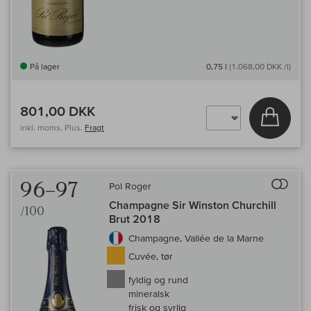
På lager
0,75 l
(1.068,00 DKK /l)
801,00 DKK
Læg i 
inkl. moms, Plus.
Fragt
Til 
96–97
Pol Roger
Champagne Sir Winston Churchill
/100
Brut 2018
Champagne, Vallée de la Marne
Cuvée, tør
fyldig og rund
mineralsk
frisk og syrlig