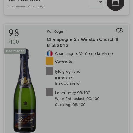
inkl. moms, Plus.
Fragt
Til 
98
Pol Roger
Champagne Sir Winston Churchill
/100
Brut 2012
Begrænset
Champagne, Vallée de la Marne
Cuvée, tør
fyldig og rund
mineralsk
frisk og syrlig
Lobenberg:
98/100
Wine Enthusiast:
99/100
Suckling:
98/100