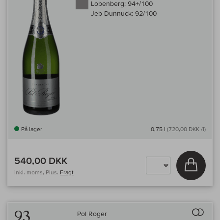
Lobenberg:
94+/100
Jeb Dunnuck:
92/100
På lager
0,75 l
(720,00 DKK /l)
540,00 DKK
Læg i 
inkl. moms, Plus.
Fragt
Til 
93
Pol Roger