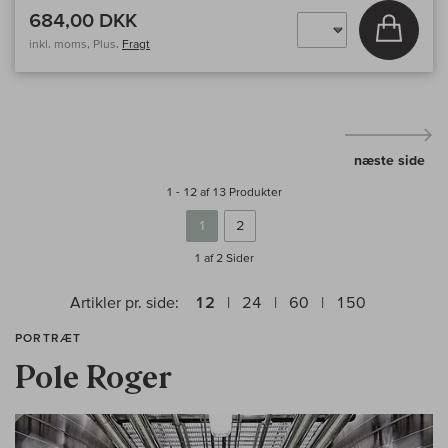
684,00 DKK
Læg i 
inkl. moms, Plus.
Fragt
næste side
1 - 12 af 13 Produkter
1
2
1 af 2
Sider
Artikler pr. side:
12
24
60
150
PORTRÆT
Pole Roger