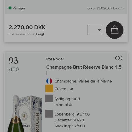
På lager
0,75 l
(3.026,67 DKK /l)
2.270,00 DKK
Læg i 
inkl. moms, Plus.
Fragt
Til 
93
Pol Roger
Champagne Brut Réserve Blanc 1,5
/100
l
Champagne, Vallée de la Marne
Cuvée, tør
fyldig og rund
mineralsk
Lobenberg:
93/100
Decanter:
93/20
Suckling:
92/100