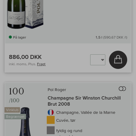
På lager
1,5 l
(590,67 DKK /l)
886,00 DKK
Læg i 
inkl. moms, Plus.
Fragt
Til 
100
Pol Roger
Champagne Sir Winston Churchill
/100
Brut 2008
Vinklub
Champagne, Vallée de la Marne
Begrænset
Cuvée, tør
fyldig og rund