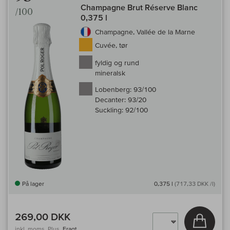
Champagne Brut Réserve Blanc
/100
0,375 l
Champagne, Vallée de la Marne
Cuvée, tør
fyldig og rund
mineralsk
Lobenberg:
93/100
Decanter:
93/20
Suckling:
92/100
På lager
0,375 l
(717,33 DKK /l)
269,00 DKK
Læg i 
inkl. moms, Plus.
Fragt