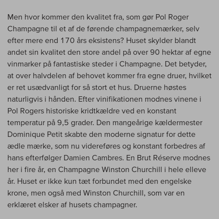
Men hvor kommer den kvalitet fra, som gør Pol Roger
Champagne til et af de førende champagnemærker, selv
efter mere end 170 års eksistens? Huset skylder blandt
andet sin kvalitet den store andel på over 90 hektar af egne
vinmarker på fantastiske steder i Champagne. Det betyder,
at over halvdelen af behovet kommer fra egne druer, hvilket
er ret usædvanligt for så stort et hus. Druerne høstes
naturligvis i hånden. Efter vinifikationen modnes vinene i
Pol Rogers historiske kridtkældre ved en konstant
temperatur på 9,5 grader. Den mangeårige kældermester
Dominique Petit skabte den moderne signatur for dette
ædle mærke, som nu videreføres og konstant forbedres af
hans efterfølger Damien Cambres. En Brut Réserve modnes
her i fire år, en Champagne Winston Churchill i hele elleve
år. Huset er ikke kun tæt forbundet med den engelske
krone, men også med Winston Churchill, som var en
erklæret elsker af husets champagner.