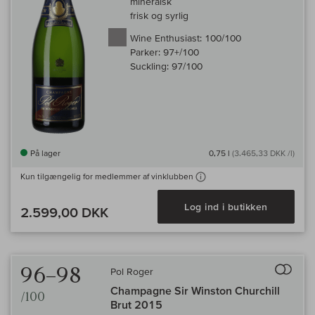
mineralsk
frisk og syrlig
Wine Enthusiast:
100/100
Parker:
97+/100
Suckling:
97/100
På lager
0,75 l
(3.465,33 DKK /l)
Kun tilgængelig for medlemmer af vinklubben
Log ind i butikken
2.599,00 DKK
Til 
96–98
Pol Roger
Champagne Sir Winston Churchill
/100
Brut 2015