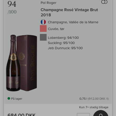
94
Pol Roger
Champagne Rosé Vintage Brut
/100
2018
Champagne, Vallée de la Marne
Cuvée, tør
Lobenberg:
94/100
Suckling:
95/100
Jeb Dunnuck:
95/100
På lager
0,75 l
(912,00 DKK /l)
Kun
7×
stadig tilbage
684,00 DKK
Læg i 