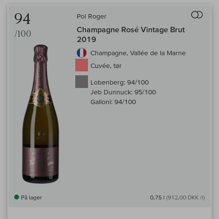
Til 
94
Pol Roger
Champagne Rosé Vintage Brut
/100
2019
Champagne, Vallée de la Marne
Cuvée, tør
Lobenberg:
94/100
Jeb Dunnuck:
95/100
Galloni:
94/100
På lager
0,75 l
(912,00 DKK /l)