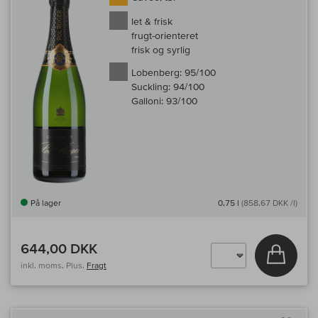
let & frisk
frugt-orienteret
frisk og syrlig
Lobenberg:
95/100
Suckling:
94/100
Galloni:
93/100
På lager
0,75 l
(858,67 DKK /l)
644,00 DKK
Læg i 
inkl. moms, Plus.
Fragt
Til 