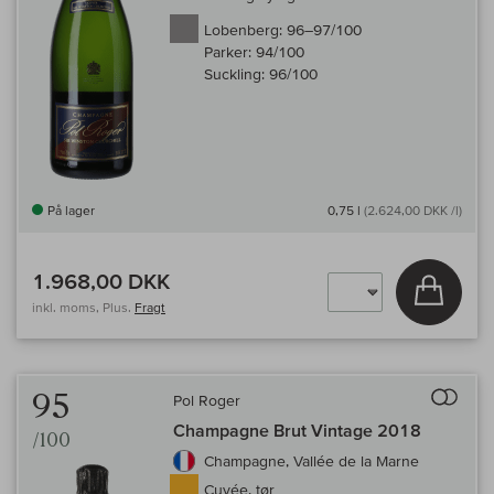
Lobenberg:
96–97/100
Parker:
94/100
Suckling:
96/100
På lager
0,75 l
(2.624,00 DKK /l)
1.968,00 DKK
Læg i 
inkl. moms, Plus.
Fragt
Til 
95
Pol Roger
Champagne Brut Vintage 2018
/100
Champagne, Vallée de la Marne
Cuvée, tør