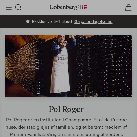
V
I
Søg
Eksklusive 5+1 tilbud
Gå på opdagelse nu
Pol Roger
Pol Roger er en institution i Champagne. Et af de få store
huse, der stadig ejes af familien, og et berømt medlem af
Primum Familiae Vini, en sammenslutning af verdens