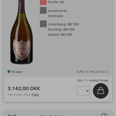
Cuvée, tør
struktureret
mineralsk
Lobenberg:
98/100
Suckling:
99/100
Galloni:
96/100
På lager
0,75 l
(4.189,33 DKK /l)
Kun
11×
stadig tilbage
3.142,00 DKK
Læg i 
inkl. moms, Plus.
Fragt
Til 