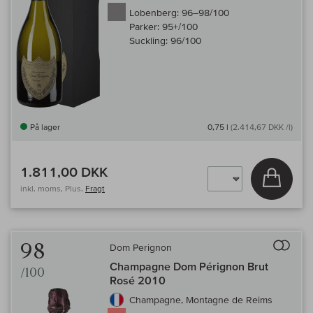
Lobenberg:
96–98/100
Parker:
95+/100
Suckling:
96/100
På lager
0,75 l
(2.414,67 DKK /l)
1.811,00 DKK
Læg i 
inkl. moms, Plus.
Fragt
Til 
98
Dom Perignon
Champagne Dom Pérignon Brut
/100
Rosé 2010
Champagne, Montagne de Reims