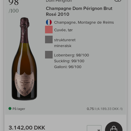
98
Dom Perignon
Champagne Dom Pérignon Brut
/100
Rosé 2010
Champagne, Montagne de Reims
Cuvée, tør
struktureret
mineralsk
Lobenberg:
98/100
Suckling:
99/100
Galloni:
96/100
På lager
0,75 l
(4.189,33 DKK /l)
3.142,00 DKK
Læg i 