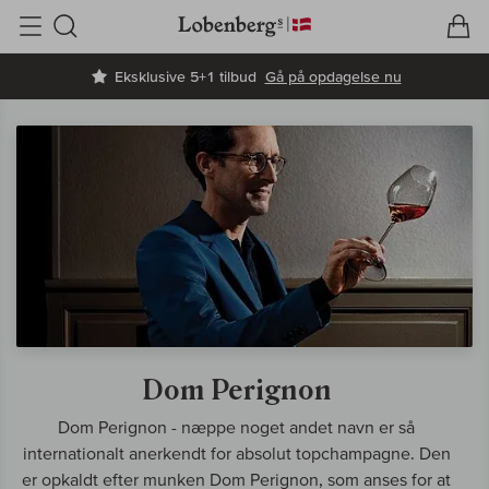
V
I
Søg
Eksklusive 5+1 tilbud
Gå på opdagelse nu
Dom Perignon
Dom Perignon - næppe noget andet navn er så
internationalt anerkendt for absolut topchampagne. Den
er opkaldt efter munken Dom Perignon, som anses for at