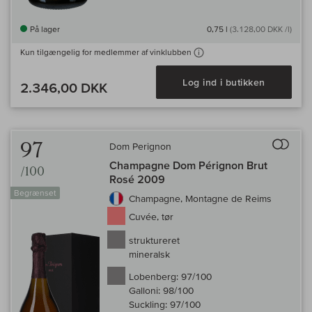
På lager
0,75 l
(3.128,00 DKK /l)
Kun tilgængelig for medlemmer af vinklubben
Log ind i butikken
2.346,00 DKK
Til 
97
Dom Perignon
Champagne Dom Pérignon Brut
/100
Rosé 2009
Begrænset
Champagne, Montagne de Reims
Cuvée, tør
struktureret
mineralsk
Lobenberg:
97/100
Galloni:
98/100
Suckling:
97/100