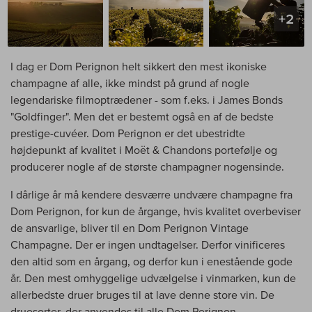
+2
I dag er Dom Perignon helt sikkert den mest ikoniske
champagne af alle, ikke mindst på grund af nogle
legendariske filmoptrædener - som f.eks. i James Bonds
"Goldfinger". Men det er bestemt også en af de bedste
prestige-cuvéer. Dom Perignon er det ubestridte
højdepunkt af kvalitet i Moët & Chandons portefølje og
producerer nogle af de største champagner nogensinde.
I dårlige år må kendere desværre undvære champagne fra
Dom Perignon, for kun de årgange, hvis kvalitet overbeviser
de ansvarlige, bliver til en Dom Perignon Vintage
Champagne. Der er ingen undtagelser. Derfor vinificeres
den altid som en årgang, og derfor kun i enestående gode
år. Den mest omhyggelige udvælgelse i vinmarken, kun de
allerbedste druer bruges til at lave denne store vin. De
druesorter, der anvendes til alle Dom Perignon-