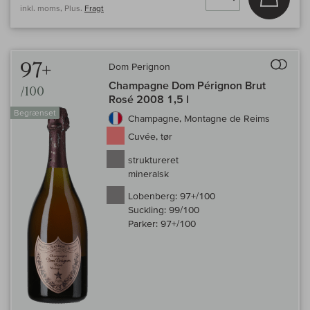
inkl. moms, Plus.
Fragt
Til 
97+
Dom Perignon
Champagne Dom Pérignon Brut
/100
Rosé 2008 1,5 l
Begrænset
Champagne, Montagne de Reims
Cuvée, tør
struktureret
mineralsk
Lobenberg:
97+/100
Suckling:
99/100
Parker:
97+/100