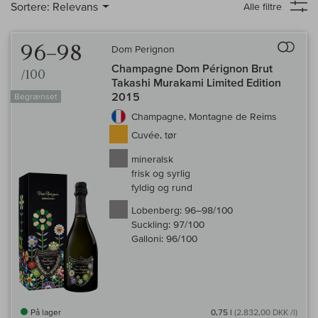
Sortere:
Relevans
Alle filtre
Til 
96–98
Dom Perignon
Champagne Dom Pérignon Brut
/100
Takashi Murakami Limited Edition
2015
Begrænset
Champagne, Montagne de Reims
Cuvée, tør
mineralsk
frisk og syrlig
fyldig og rund
Lobenberg:
96–98/100
Suckling:
97/100
Galloni:
96/100
På lager
0,75 l
(2.832,00 DKK /l)