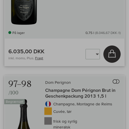
På lager
0,75 l
(8.046,67 DKK /l)
6.035,00 DKK
Læg i 
inkl. moms, Plus.
Fragt
Til 
97–98
Dom Perignon
Champagne Dom Pérignon Brut in
/100
Geschenkpackung 2013 1,5 l
Begrænset
Champagne, Montagne de Reims
Cuvée, tør
frisk og syrlig
mineralsk