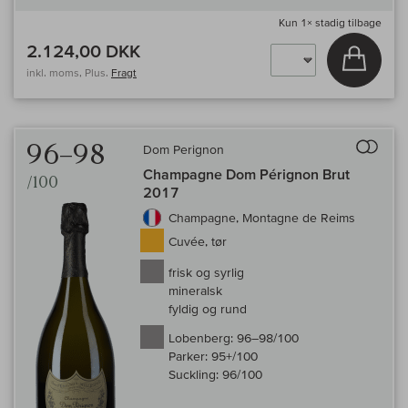
Kun
1×
stadig tilbage
2.124,00 DKK
Læg i 
inkl. moms, Plus.
Fragt
Til 
96–98
Dom Perignon
Champagne Dom Pérignon Brut
/100
2017
Champagne, Montagne de Reims
Cuvée, tør
frisk og syrlig
mineralsk
fyldig og rund
Lobenberg:
96–98/100
Parker:
95+/100
Suckling:
96/100