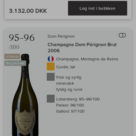
Log ind i butikken
3.132,00 DKK
Til 
95–96
Dom Perignon
Champagne Dom Pérignon Brut
/100
2006
Vinklub
Champagne, Montagne de Reims
Begrænset
Cuvée, tør
frisk og syrlig
mineralsk
fyldig og rund
Lobenberg:
95–96/100
Parker:
96/100
Galloni:
97/100