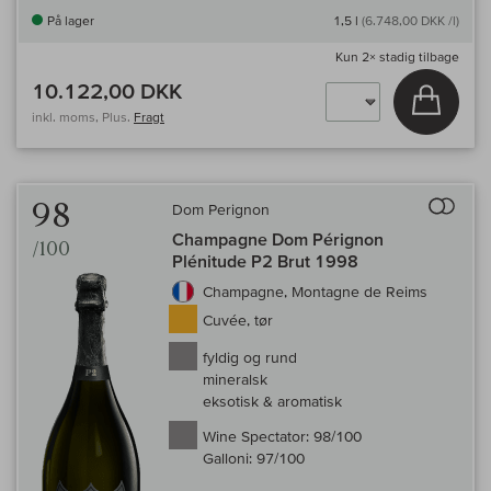
På lager
1,5 l
(6.748,00 DKK /l)
Kun
2×
stadig tilbage
10.122,00 DKK
Læg i 
inkl. moms, Plus.
Fragt
Til 
98
Dom Perignon
Champagne Dom Pérignon
/100
Plénitude P2 Brut 1998
Champagne, Montagne de Reims
Cuvée, tør
fyldig og rund
mineralsk
eksotisk & aromatisk
Wine Spectator:
98/100
Galloni:
97/100