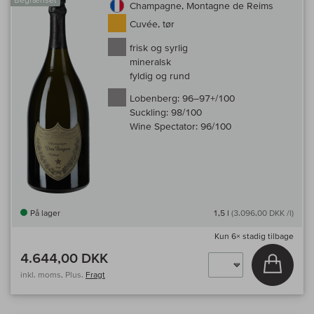
Champagne, Montagne de Reims
Cuvée, tør
frisk og syrlig
mineralsk
fyldig og rund
Lobenberg:
96–97+/100
Suckling:
98/100
Wine Spectator:
96/100
På lager
1,5 l
(3.096,00 DKK /l)
Kun
6×
stadig tilbage
4.644,00 DKK
Læg i 
inkl. moms, Plus.
Fragt