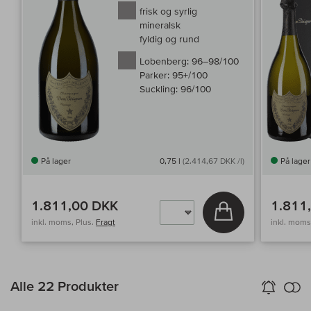
frisk og syrlig
mineralsk
fyldig og rund
Lobenberg:
96–98/100
Parker:
95+/100
Suckling:
96/100
På lager
0,75 l
(2.414,67 DKK /l)
På lager
1.811,00 DKK
1.811
Læg i kurv
inkl. moms, Plus.
Fragt
inkl. moms
in
Alle 22 Produkter
Vin-Alarm
aktiver
Samm