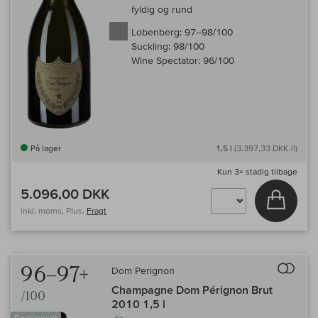
fyldig og rund
Lobenberg:
97–98/100
Suckling:
98/100
Wine Spectator:
96/100
På lager
1,5 l
(3.397,33 DKK /l)
Kun
3×
stadig tilbage
5.096,00 DKK
Læg i 
inkl. moms, Plus.
Fragt
Til 
96–97+
Dom Perignon
Champagne Dom Pérignon Brut
/100
2010 1,5 l
Begrænset