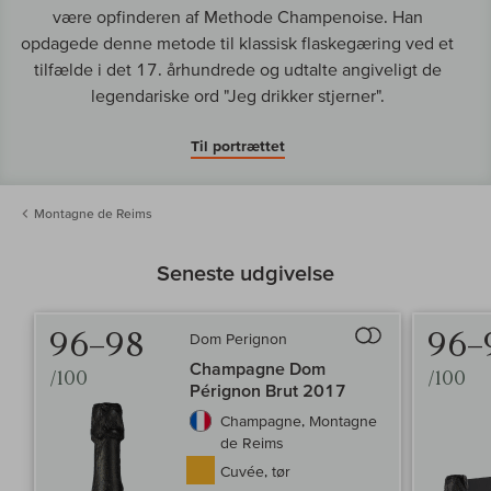
være opfinderen af Methode Champenoise. Han
opdagede denne metode til klassisk flaskegæring ved et
tilfælde i det 17. århundrede og udtalte angiveligt de
legendariske ord "Jeg drikker stjerner".
Til portrættet
Montagne de Reims
Seneste udgivelse
96–98
96–
Dom Perignon
Til sammenligningen 
Champagne Dom
/100
/100
Pérignon Brut 2017
Champagne, Montagne
de Reims
Cuvée, tør