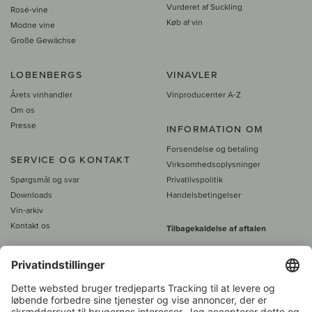
Vurderet af Suckling
Rosé-vine
Køb af vin
Modne vine
Große Gewächse
LOBENBERGS
VINAVLER
Årets vinhandler
Vinproducenter A-Z
Om os
Presse
INFORMATION OM
Forsendelse og betaling
SERVICE OG KONTAKT
Virksomhedsoplysninger
Spørgsmål og svar
Privatlivspolitik
Downloads
Handelsbetingelser
Vin-arkiv
Kontakt os
Tilbagekaldelse af aftalen
Alle priser er inkl. moms, plus 39
DKK i fragt
- fra
450 DKK gratis fragt