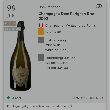
Til 
99
Dom Perignon
Champagne Dom Pérignon Brut
/100
2002
Vinklub
Champagne, Montagne de Reims
Begrænset
Cuvée, tør
frisk og syrlig
mineralsk
fyldig og rund
Lobenberg:
99/100
Galloni:
98/100
Parker:
96/100
På lager
0,75 l
(4.176,00 DKK /l)
Kun tilgængelig for medlemmer af vinklubben