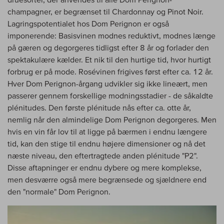
champagner, er begrænset til Chardonnay og Pinot Noir.
Lagringspotentialet hos Dom Perignon er også
imponerende: Basisvinen modnes reduktivt, modnes længe
på gæren og degorgeres tidligst efter 8 år og forlader den
spektakulære kælder. Et nik til den hurtige tid, hvor hurtigt
forbrug er på mode. Rosévinen frigives først efter ca. 12 år.
Hver Dom Perignon-årgang udvikler sig ikke lineært, men
passerer gennem forskellige modningsstadier - de såkaldte
plénitudes. Den første plénitude nås efter ca. otte år,
nemlig når den almindelige Dom Perignon degorgeres. Men
hvis en vin får lov til at ligge på bærmen i endnu længere
tid, kan den stige til endnu højere dimensioner og nå det
næste niveau, den eftertragtede anden plénitude "P2".
Disse aftapninger er endnu dybere og mere komplekse,
men desværre også mere begrænsede og sjældnere end
den "normale" Dom Perignon.