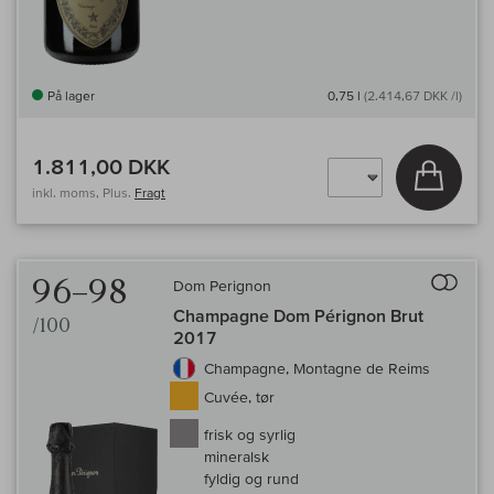
På lager
0,75 l
(2.414,67 DKK /l)
1.811,00 DKK
Læg i 
inkl. moms, Plus.
Fragt
Til 
96–98
Dom Perignon
Champagne Dom Pérignon Brut
/100
2017
Champagne, Montagne de Reims
Cuvée, tør
frisk og syrlig
mineralsk
fyldig og rund