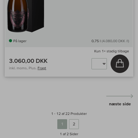
På lager
0,75 l
(4.080,00 DKK /l)
Kun
1×
stadig tilbage
3.060,00 DKK
Læg i 
inkl. moms, Plus.
Fragt
næste side
1 - 12 af 22 Produkter
1
2
1 af 2
Sider