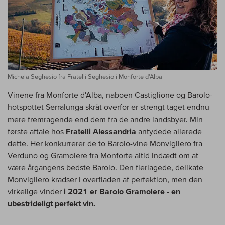
Michela Seghesio fra Fratelli Seghesio i Monforte d'Alba
Vinene fra Monforte d'Alba, naboen Castiglione og Barolo-
hotspottet Serralunga skråt overfor er strengt taget endnu
mere fremragende end dem fra de andre landsbyer. Min
første aftale hos
Fratelli Alessandria
antydede allerede
dette. Her konkurrerer de to Barolo-vine Monvigliero fra
Verduno og Gramolere fra Monforte altid indædt om at
være årgangens bedste Barolo. Den flerlagede, delikate
Monvigliero kradser i overfladen af perfektion, men den
virkelige vinder
i 2021 er Barolo Gramolere - en
ubestrideligt perfekt vin.