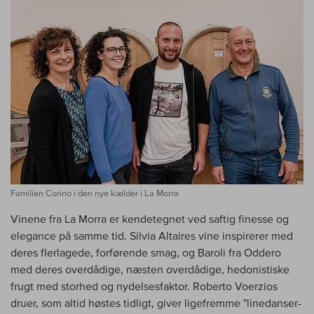
Familien Corino i den nye kælder i La Morra
Vinene fra La Morra er kendetegnet ved saftig finesse og
elegance på samme tid. Silvia Altaires vine inspirerer med
deres flerlagede, forførende smag, og Baroli fra Oddero
med deres overdådige, næsten overdådige, hedonistiske
frugt med storhed og nydelsesfaktor. Roberto Voerzios
druer, som altid høstes tidligt, giver ligefremme "linedanser-