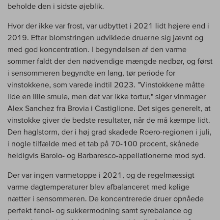
beholde den i sidste øjeblik.
Hvor der ikke var frost, var udbyttet i 2021 lidt højere end i
2019. Efter blomstringen udviklede druerne sig jævnt og
med god koncentration. I begyndelsen af den varme
sommer faldt der den nødvendige mængde nedbør, og først
i sensommeren begyndte en lang, tør periode for
vinstokkene, som varede indtil 2023. "Vinstokkene måtte
lide en lille smule, men det var ikke tortur," siger vinmager
Alex Sanchez fra Brovia i Castiglione. Det siges generelt, at
vinstokke giver de bedste resultater, når de må kæmpe lidt.
Den haglstorm, der i høj grad skadede Roero-regionen i juli,
i nogle tilfælde med et tab på 70-100 procent, skånede
heldigvis Barolo- og Barbaresco-appellationerne mod syd.
Der var ingen varmetoppe i 2021, og de regelmæssigt
varme dagtemperaturer blev afbalanceret med kølige
nætter i sensommeren. De koncentrerede druer opnåede
perfekt fenol- og sukkermodning samt syrebalance og