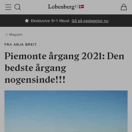
V
I
Søg
Eksklusive 5+1 tilbud
Gå på opdagelse nu
Magasin
FRA ANJA BREIT
Piemonte årgang 2021: Den
bedste årgang
nogensinde!!!