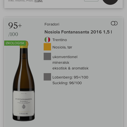
inkl. moms, Plus.
Fragt
Til 
95+
Foradori
Nosiola Fontanasanta 2016 1,5 l
/100
Trentino
ØKOLOGISK
Nosiola, tør
ukonventionel
mineralsk
eksotisk & aromatisk
Lobenberg:
95+/100
Suckling:
96/100