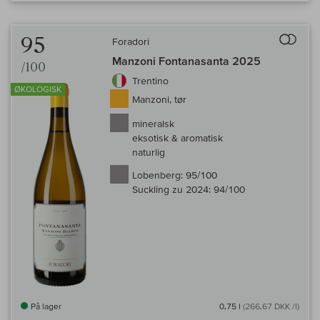
Til 
95
Foradori
Manzoni Fontanasanta 2025
/100
Trentino
ØKOLOGISK
Manzoni, tør
mineralsk
eksotisk & aromatisk
naturlig
Lobenberg:
95/100
Suckling zu 2024:
94/100
På lager
0,75 l
(266,67 DKK /l)