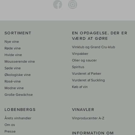
SORTIMENT
EN OPDAGELSE, DER ER
VÆRD AT GØRE
Nye vine
Vinklub og Grand Cru-klub
Røde vine
Vinpakker
Hvide vine
Olier og saucer
Mousserende vine
Spiritus
Søde vine
Vurderet af Parker
Økologiske vine
Vurderet af Suckling
Rosé-vine
Køb af vin
Modne vine
Große Gewächse
LOBENBERGS
VINAVLER
Årets vinhandler
Vinproducenter A-Z
Om os
Presse
INFORMATION OM