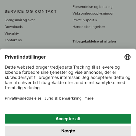
Forsendelse og betaling
SERVICE OG KONTAKT
Virksomhedsoplysninger
Spørgsmål og svar
Privatlivspolitik
Downloads
Handelsbetingelser
Vin-arkiv
Kontakt os
Tilbagekaldelse af aftalen
Alle priser er inkl. moms, plus 39
DKK i fragt
- fra
450 DKK gratis fragt
Kundeservice:
+49 421 696 797-0
1.000 vinavlere –
Vinhandler
Tilbage
Over 7.000 vine
i år 2022