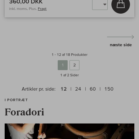
360,00 DKK
Læg i 
inkl. moms, Plus.
Fragt
næste side
1 - 12 af 18 Produkter
1
2
1 af 2
Sider
Artikler pr. side:
12
24
60
150
I PORTRÆT
Foradori