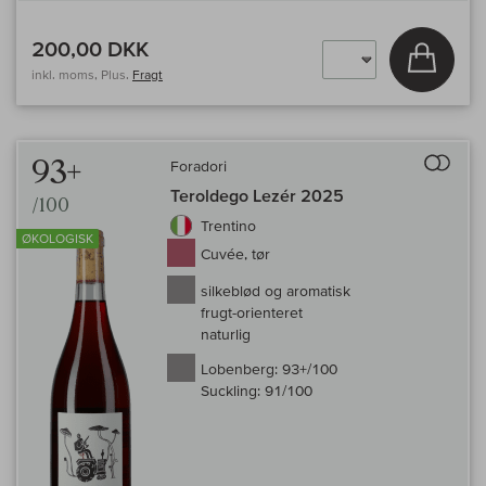
200,00 DKK
Læg i 
inkl. moms, Plus.
Fragt
Til 
93+
Foradori
Teroldego Lezér 2025
/100
Trentino
ØKOLOGISK
Cuvée, tør
silkeblød og aromatisk
frugt-orienteret
naturlig
Lobenberg:
93+/100
Suckling:
91/100