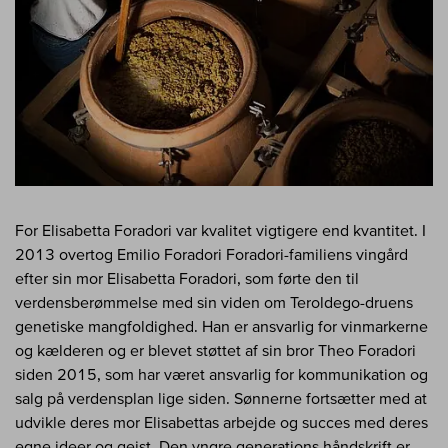
For Elisabetta Foradori var kvalitet vigtigere end kvantitet. I
2013 overtog Emilio Foradori Foradori-familiens vingård
efter sin mor Elisabetta Foradori, som førte den til
verdensberømmelse med sin viden om Teroldego-druens
genetiske mangfoldighed. Han er ansvarlig for vinmarkerne
og kælderen og er blevet støttet af sin bror Theo Foradori
siden 2015, som har været ansvarlig for kommunikation og
salg på verdensplan lige siden. Sønnerne fortsætter med at
udvikle deres mor Elisabettas arbejde og succes med deres
egne ideer og gejst. Den yngre generations håndskrift er