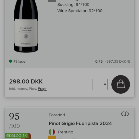
Suckling:
94/100
Wine Spectator:
92/100
På lager
0,75 l
(397,33 DKK /l)
298,00 DKK
Læg i 
inkl. moms, Plus.
Fragt
Til 
95
Foradori
Pinot Grigio Fuoripista 2024
/100
Trentino
ØKOLOGISK