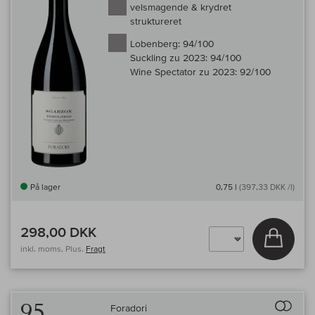
velsmagende & krydret
struktureret
Lobenberg:
94/100
Suckling zu 2023:
94/100
Wine Spectator zu 2023:
92/100
På lager
0,75 l
(397,33 DKK /l)
298,00 DKK
Læg i 
inkl. moms, Plus.
Fragt
Til 
95
Foradori