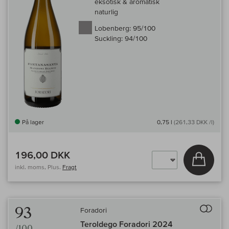
eksotisk & aromatisk
naturlig
Lobenberg:
95/100
Suckling:
94/100
På lager
0,75 l
(261,33 DKK /l)
196,00 DKK
Læg i 
inkl. moms, Plus.
Fragt
Til 
93
Foradori
Teroldego Foradori 2024
/100