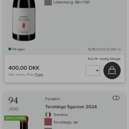
Lobenberg:
96+/100
På lager
0,75 l
(533,33 DKK /l)
Kun
8×
stadig tilbage
400,00 DKK
Læg i 
inkl. moms, Plus.
Fragt
Til 
94
Foradori
Teroldego Sgarzon 2024
/100
Trentino
ØKOLOGISK
Teroldego, tør