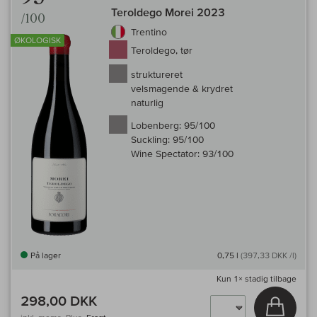
Teroldego Morei 2023
/100
Trentino
ØKOLOGISK
Teroldego, tør
struktureret
velsmagende & krydret
naturlig
Lobenberg:
95/100
Suckling:
95/100
Wine Spectator:
93/100
På lager
0,75 l
(397,33 DKK /l)
Kun
1×
stadig tilbage
298,00 DKK
Læg i 