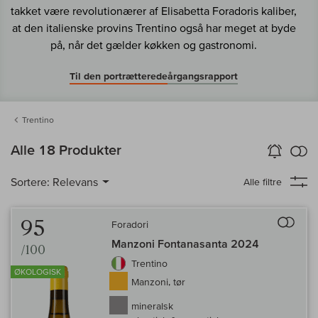
takket være revolutionærer af Elisabetta Foradoris kaliber,
at den italienske provins Trentino også har meget at byde
på, når det gælder køkken og gastronomi.
Til den portrætterede
årgangsrapport
Trentino
in
Alle 18 Produkter
Vin-Alarm
aktiver
Samm
Sortere:
Relevans
Alle filtre
Til 
95
Foradori
Manzoni Fontanasanta 2024
/100
Trentino
ØKOLOGISK
Manzoni, tør
mineralsk