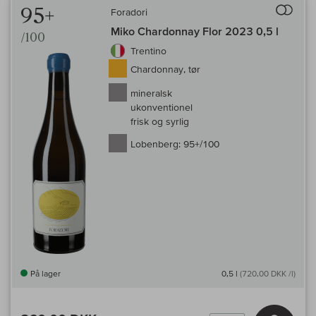
95+
Foradori
Miko Chardonnay Flor 2023 0,5 l
/100
Trentino
Chardonnay, tør
mineralsk
ukonventionel
frisk og syrlig
Lobenberg:
95+/100
På lager
0,5 l
(720,00 DKK /l)