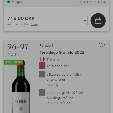
På lager
1,5 l
(477,33 DKK /l)
716,00 DKK
Læg i 
inkl. moms, Plus.
Fragt
Til 
96–97
Foradori
Teroldego Granato 2022
/100
Trentino
ØKOLOGISK
Teroldego, tør
silkeblød og aromatisk
struktureret
naturlig
Lobenberg:
96–97/100
Suckling:
96/100
Parker:
94/100