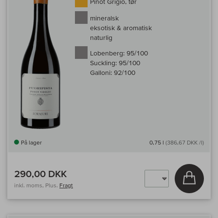
Pinot Grigio, tør
mineralsk
eksotisk & aromatisk
naturlig
Lobenberg:
95/100
Suckling:
95/100
Galloni:
92/100
På lager
0,75 l
(386,67 DKK /l)
290,00 DKK
Læg i 
inkl. moms, Plus.
Fragt
Til 