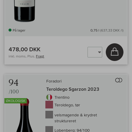
På lager
0,75 l
(637,33 DKK /l)
478,00 DKK
Læg i 
inkl. moms, Plus.
Fragt
Til 
94
Foradori
Teroldego Sgarzon 2023
/100
Trentino
ØKOLOGISK
Teroldego, tør
velsmagende & krydret
struktureret
Lobenberg:
94/100