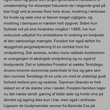
umiskendelig; for eksempel fokuserer de i stigende grad på
klar frugt ved at presse flere hele druer, modning i amforaer
for hvide og røde vine er blevet meget vigtigere, og
modning i barriques er næsten helt opgivet. Siden hun
flyttede ind på sine forældres vingård i 1985, har hun
reduceret udbyttet fra vinstokkene til omkring en tredjedel
af den sædvanlige mængde. Foradori har også skiftet fra
skyggefuld pergoladyrkning til en vertikal form for
vindyrkning. Det seneste, endnu mere radikale kvalitetstrin
er overgangen til økologisk vindyrkning og nu også til
biodynamik. Det er lykkedes Foradori at vække Teroldego-
druens enorme slumrende potentiale til live og gøre selv
den normale Teroldego til en unik vin med et ufatteligt godt
forhold mellem pris og nydelse. Topvinen Granato er helt
sikkert en af de største vine i landet. Foradori-familien tager
nu det næste skridt: gæring af både røde og hvide vine på
skindet og lagring ikke kun i træ, men også i amforaer.
Ligesom de biodynamiske venner fra Azienda Cos på