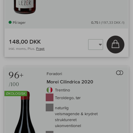
På lager
0,75 l
(197,33 DKK /l)
148,00 DKK
Læg i 
inkl. moms, Plus.
Fragt
Til 
96+
Foradori
Morei Cilindrica 2020
/100
Trentino
ØKOLOGISK
Teroldego, tør
naturlig
velsmagende & krydret
struktureret
ukonventionel