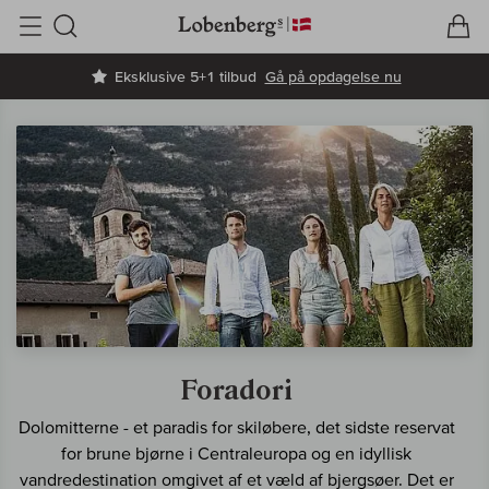
V
I
Søg
Eksklusive 5+1 tilbud
Gå på opdagelse nu
Foradori
Dolomitterne - et paradis for skiløbere, det sidste reservat
for brune bjørne i Centraleuropa og en idyllisk
vandredestination omgivet af et væld af bjergsøer. Det er