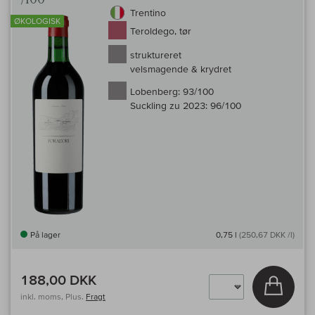
Trentino
ØKOLOGISK
Teroldego, tør
struktureret
velsmagende & krydret
Lobenberg:
93/100
Suckling zu 2023:
96/100
På lager
0,75 l
(250,67 DKK /l)
188,00 DKK
Læg i 
inkl. moms, Plus.
Fragt