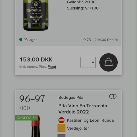
Galloni:
92/100
Suckling:
91/100
På lager
0,75 l
(204,00 DKK /l)
153,00 DKK
Læg i kurv
inkl. moms, Plus.
Fragt
96–97
Bodegas Pita
Til sammenligni
Pita Vino En Terracota
/100
Verdejo 2022
ØKOLOGISK
Kastilien og León, Rueda
Verdejo, tør