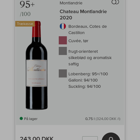
95+
Montlandrie
Til sammenligni
Chateau Montlandrie
/100
2020
Trækasse
Bordeaux, Cotes de
Castillon
Cuvée, tør
frugt-orienteret
silkeblød og aromatisk
saftig
Lobenberg:
95+/100
Galloni:
94/100
Suckling:
94/100
På lager
0,75 l
(324,00 DKK /l)
243,00 DKK
Læg i kurv