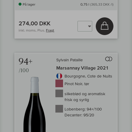
På lager
0,75 l
(365,33 DKK /l)
274,00 DKK
Læg i kurv
inkl. moms, Plus.
Fragt
94+
Sylvain Pataille
Til sammenligni
Marsannay Village 2021
/100
Bourgogne, Cote de Nuits
Pinot Noir, tør
silkeblød og aromatisk
frisk og syrlig
Lobenberg:
94+/100
Decanter:
95/20