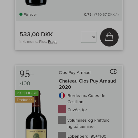
På lager
0,75 l
(710,67 DKK /l)
533,00 DKK
Læg i kurv
inkl. moms, Plus.
Fragt
95+
Clos Puy Arnaud
Til sammenligni
Chateau Clos Puy Arnaud
/100
2020
ØKOLOGISK
Bordeaux, Cotes de
Trækasse
Castillon
Cuvée, tør
voluminøs og kraftfuld
rig på tanniner
Lobenberg:
95+/100