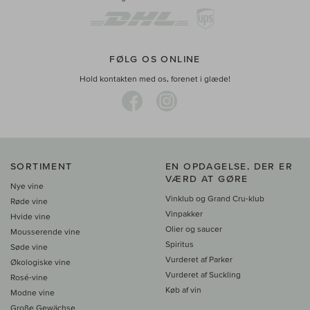
FØLG OS ONLINE
Hold kontakten med os, forenet i glæde!
SORTIMENT
EN OPDAGELSE, DER ER
VÆRD AT GØRE
Nye vine
Vinklub og Grand Cru-klub
Røde vine
Vinpakker
Hvide vine
Olier og saucer
Mousserende vine
Spiritus
Søde vine
Vurderet af Parker
Økologiske vine
Vurderet af Suckling
Rosé-vine
Køb af vin
Modne vine
Große Gewächse