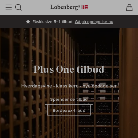
V
I
Søg
Eksklusive 5+1 tilbud
Gå på opdagelse nu
Plus One tilbud
Hverdagsvine - klassikere - nye opdagelser
Spændende tilbud
Bordeaux-tilbud