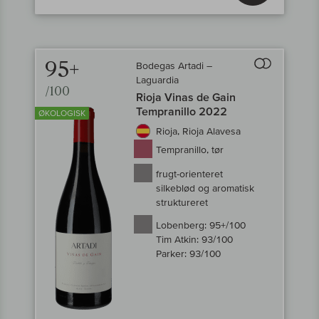
95+
Bodegas Artadi –
Til sammenligni
Laguardia
/100
Rioja Vinas de Gain
Tempranillo 2022
ØKOLOGISK
Rioja, Rioja Alavesa
Tempranillo, tør
frugt-orienteret
silkeblød og aromatisk
struktureret
Lobenberg:
95+/100
Tim Atkin:
93/100
Parker:
93/100