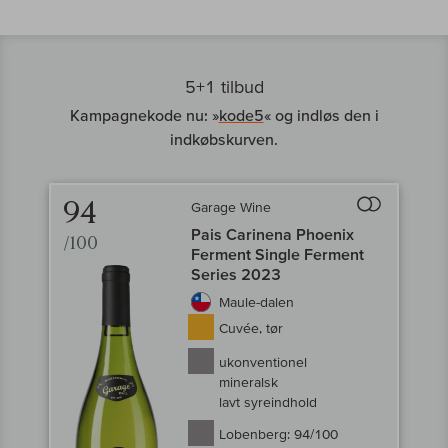
5+1 tilbud
Kampagnekode nu: »
kode5
« og indløs den i
indkøbskurven.
94
Garage Wine
Til sammenligni
Pais Carinena Phoenix
/100
Ferment Single Ferment
Series 2023
Maule-dalen
Cuvée, tør
ukonventionel
mineralsk
lavt syreindhold
Lobenberg:
94/100