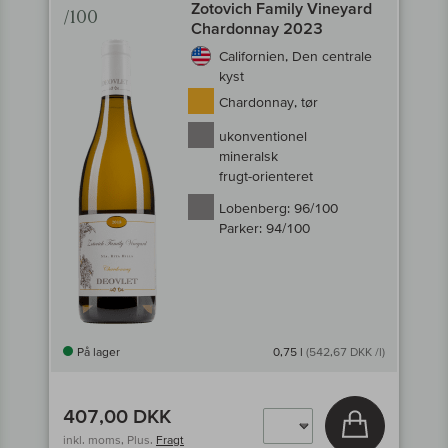
Zotovich Family Vineyard
/100
Chardonnay 2023
Californien, Den centrale
kyst
Chardonnay, tør
ukonventionel
mineralsk
frugt-orienteret
Lobenberg:
96/100
Parker:
94/100
På lager
0,75 l
(542,67 DKK /l)
407,00 DKK
Læg i kurv
inkl. moms, Plus.
Fragt