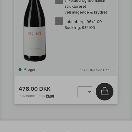
silkeblød og aromatisk
struktureret
velsmagende & krydret
Lobenberg:
96+/100
Suckling:
93/100
På lager
0,75 l
(637,33 DKK /l)
478,00 DKK
Læg i kurv
inkl. moms, Plus.
Fragt