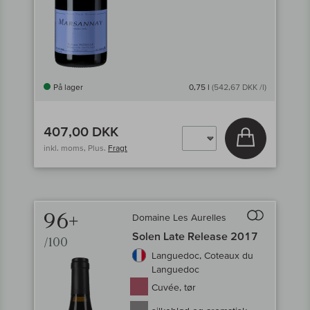
På lager
0,75 l
(542,67 DKK /l)
407,00 DKK
Læg i kurv
inkl. moms, Plus.
Fragt
96+
Domaine Les Aurelles
Til sammenligni
Solen Late Release 2017
/100
Languedoc, Coteaux du
Languedoc
Cuvée, tør