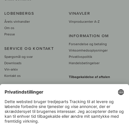
LOBENBERGS
VINAVLER
Årets vinhandler
Vinproducenter A-Z
Om os
Presse
INFORMATION OM
Forsendelse og betaling
SERVICE OG KONTAKT
Virksomhedsoplysninger
Spørgsmål og svar
Privatlivspolitik
Downloads
Handelsbetingelser
Vin-arkiv
Kontakt os
Tilbagekaldelse af aftalen
Alle priser er inkl. moms, plus 39
DKK i fragt
- fra
450 DKK gratis fragt