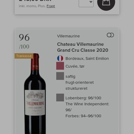
inkl. moms, Plus.
Fragt
96
Villemaurine
Til sammenligni
Chateau Villemaurine
/100
Grand Cru Classe 2020
Trækasse
Bordeaux, Saint Emilion
Cuvée, tør
saftig
frugt-orienteret
struktureret
Lobenberg:
96/100
The Wine Independent:
96/
Forbes:
94–96/100