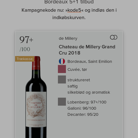
Bordeaux 5+1 tilbud
Kampagnekode nu: »
kode5
« og indløs den i
indkøbskurven.
97+
de Millery
Til sammenligni
Chateau de Millery Grand
/100
Cru 2018
Trækasse
Bordeaux, Saint Emilion
Cuvée, tør
struktureret
saftig
silkeblød og aromatisk
Lobenberg:
97+/100
Galloni:
96/100
Decanter:
95/20