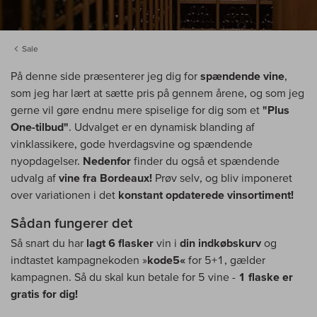
Sale
På denne side præsenterer jeg dig for
spændende vine
,
som jeg har lært at sætte pris på gennem årene, og som jeg
gerne vil gøre endnu mere spiselige for dig som et
"Plus
One-tilbud"
. Udvalget er en dynamisk blanding af
vinklassikere, gode hverdagsvine og spændende
nyopdagelser.
Nedenfor
finder du også et spændende
udvalg af
vine fra Bordeaux!
Prøv selv, og bliv imponeret
over variationen i det
konstant opdaterede vinsortiment!
Sådan fungerer det
Så snart du har
lagt 6 flasker
vin i
din indkøbskurv
og
indtastet kampagnekoden »
kode5«
for 5+1, gælder
kampagnen. Så du skal kun betale for 5 vine -
1 flaske er
gratis for dig!