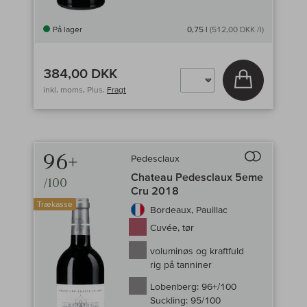
På lager
0,75 l
(512,00 DKK /l)
384,00 DKK
Læg i kurv
inkl. moms, Plus.
Fragt
96+
Pedesclaux
Til sammenligni
Chateau Pedesclaux 5eme
/100
Cru 2018
Trækasse
Bordeaux, Pauillac
Cuvée, tør
voluminøs og kraftfuld
rig på tanniner
Lobenberg:
96+/100
Suckling:
95/100