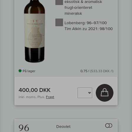
eksotisk & aromatisk
frugt-orienteret
mineralsk
Lobenberg:
96–97/100
Tim Atkin zu 2021:
98/100
På lager
0,75 l
(533,33 DKK /l)
400,00 DKK
Læg i kurv
inkl. moms, Plus.
Fragt
96
Deovlet
Til sammenligni