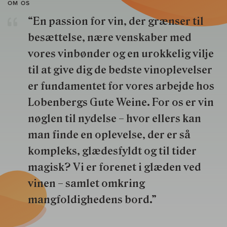
OM OS
“En passion for vin, der grænser til
besættelse, nære venskaber med
vores vinbønder og en urokkelig vilje
til at give dig de bedste vinoplevelser
er fundamentet for vores arbejde hos
Lobenbergs Gute Weine. For os er vin
nøglen til nydelse – hvor ellers kan
man finde en oplevelse, der er så
kompleks, glædesfyldt og til tider
magisk? Vi er forenet i glæden ved
vinen – samlet omkring
mangfoldighedens bord.”