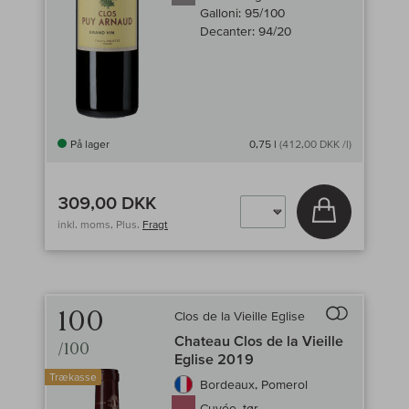
Galloni:
95/100
Decanter:
94/20
På lager
0,75 l
(412,00 DKK /l)
309,00 DKK
Læg i kurv
inkl. moms, Plus.
Fragt
100
Clos de la Vieille Eglise
Til sammenligni
Chateau Clos de la Vieille
/100
Eglise 2019
Trækasse
Bordeaux, Pomerol
Cuvée, tør