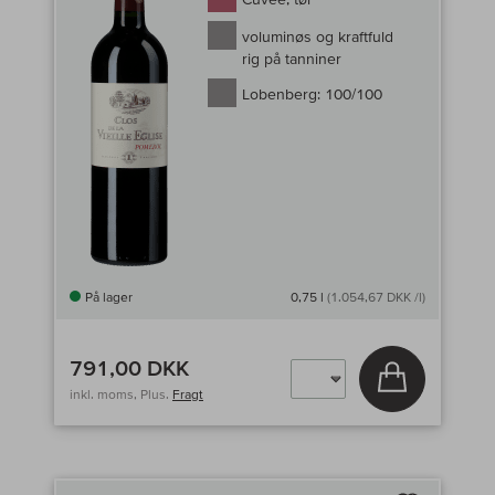
voluminøs og kraftfuld
rig på tanniner
Lobenberg:
100/100
På lager
0,75 l
(1.054,67 DKK /l)
791,00 DKK
Læg i kurv
inkl. moms, Plus.
Fragt