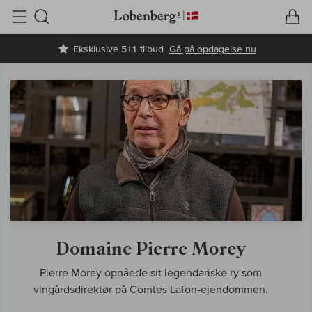
V
I
Søg
Eksklusive 5+1 tilbud
Gå på opdagelse nu
Domaine Pierre Morey
Pierre Morey opnåede sit legendariske ry som
vingårdsdirektør på Comtes Lafon-ejendommen.