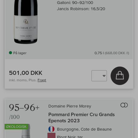
Galloni:
90–92/100
Jancis Robinson:
16,5/20
På lager
0,75 l
(668,00 DKK /l)
501,00 DKK
Læg i 
inkl. moms, Plus.
Fragt
Til 
95–96+
Domaine Pierre Morey
Pommard Premier Cru Grands
/100
Epenots 2023
ØKOLOGISK
Bourgogne, Cote de Beaune
Pinot Noir, tør