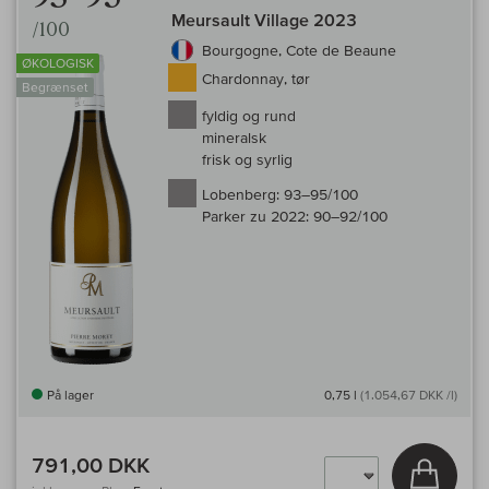
Meursault Village 2023
/100
Bourgogne, Cote de Beaune
ØKOLOGISK
Chardonnay, tør
Begrænset
fyldig og rund
mineralsk
frisk og syrlig
Lobenberg:
93–95/100
Parker zu 2022:
90–92/100
På lager
0,75 l
(1.054,67 DKK /l)
791,00 DKK
Læg i 