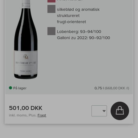
silkeblød og aromatisk
struktureret
frugt-orienteret
Lobenberg:
93–94/100
Galloni zu 2022:
90–92/100
På lager
0,75 l
(668,00 DKK /l)
501,00 DKK
Læg i 
inkl. moms, Plus.
Fragt