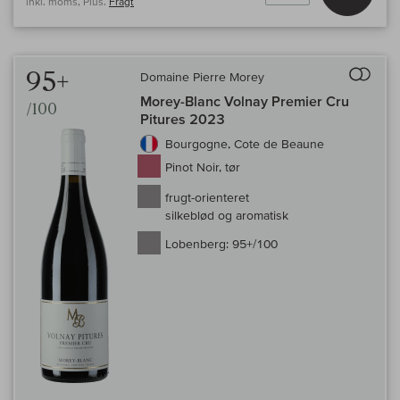
inkl. moms, Plus.
Fragt
Til 
95+
Domaine Pierre Morey
Morey-Blanc Volnay Premier Cru
/100
Pitures 2023
Bourgogne, Cote de Beaune
Pinot Noir, tør
frugt-orienteret
silkeblød og aromatisk
Lobenberg:
95+/100