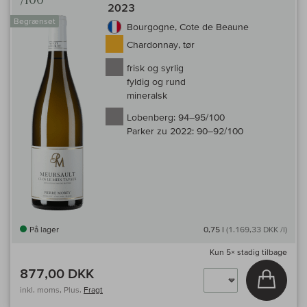
/100
2023
Begrænset
Bourgogne, Cote de Beaune
Chardonnay, tør
frisk og syrlig
fyldig og rund
mineralsk
Lobenberg:
94–95/100
Parker zu 2022:
90–92/100
På lager
0,75 l
(1.169,33 DKK /l)
Kun
5×
stadig tilbage
877,00 DKK
Læg i 
inkl. moms, Plus.
Fragt