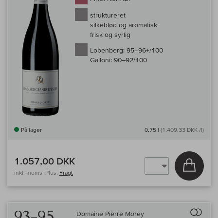
struktureret
silkeblød og aromatisk
frisk og syrlig
Lobenberg:
95–96+/100
Galloni:
90–92/100
På lager
0,75 l
(1.409,33 DKK /l)
1.057,00 DKK
Læg i 
inkl. moms, Plus.
Fragt
Til 
93–95
Domaine Pierre Morey