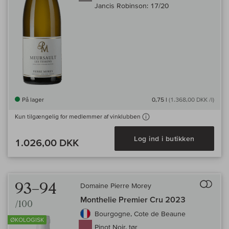
Jancis Robinson:
17/20
På lager
0,75 l
(1.368,00 DKK /l)
Kun tilgængelig for medlemmer af vinklubben
Log ind i butikken
1.026,00 DKK
Til 
93–94
Domaine Pierre Morey
Monthelie Premier Cru 2023
/100
Bourgogne, Cote de Beaune
ØKOLOGISK
Pinot Noir, tør