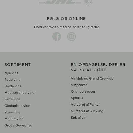
FØLG OS ONLINE
Hold kontakten med os, forenet i glæde!
SORTIMENT
EN OPDAGELSE, DER ER
VÆRD AT GØRE
Nye vine
Vinklub og Grand Cru-klub
Røde vine
Vinpakker
Hvide vine
Olier og saucer
Mousserende vine
Spiritus
Søde vine
Vurderet af Parker
Økologiske vine
Vurderet af Suckling
Rosé-vine
Køb af vin
Modne vine
Große Gewächse