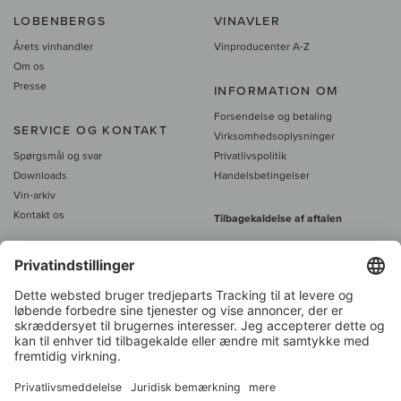
LOBENBERGS
VINAVLER
Årets vinhandler
Vinproducenter A-Z
Om os
Presse
INFORMATION OM
Forsendelse og betaling
SERVICE OG KONTAKT
Virksomhedsoplysninger
Spørgsmål og svar
Privatlivspolitik
Downloads
Handelsbetingelser
Vin-arkiv
Kontakt os
Tilbagekaldelse af aftalen
Alle priser er inkl. moms, plus 39
DKK i fragt
- fra
450 DKK gratis fragt
Kundeservice: