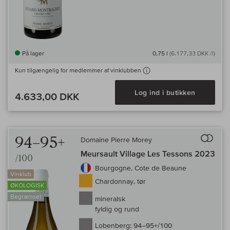
På lager
0,75 l
(6.177,33 DKK /l)
Kun tilgængelig for medlemmer af vinklubben
Log ind i butikken
4.633,00 DKK
Til 
94–95+
Domaine Pierre Morey
Meursault Village Les Tessons 2023
/100
Bourgogne, Cote de Beaune
Vinklub
Chardonnay, tør
ØKOLOGISK
Begrænset
mineralsk
fyldig og rund
Lobenberg:
94–95+/100