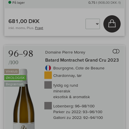
På lager
0,75 l
(908,00 DKK /l)
681,00 DKK
Læg i 
inkl. moms, Plus.
Fragt
Til 
96–98
Domaine Pierre Morey
Batard Montrachet Grand Cru 2023
/100
Bourgogne, Cote de Beaune
Vinklub
Chardonnay, tør
ØKOLOGISK
Begrænset
fyldig og rund
mineralsk
eksotisk & aromatisk
Lobenberg:
96–98/100
Parker zu 2022:
93–96/100
Galloni zu 2022:
92–94/100