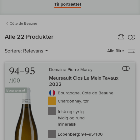
Til portrættet
Côte de Beaune
in
Alle 22 Produkter
Vin-Alarm
aktiver
Samm
Sortere:
Relevans
Alle filtre
Til 
94–95
Domaine Pierre Morey
Meursault Clos Le Meix Tavaux
/100
2022
Begrænset
Bourgogne, Cote de Beaune
Chardonnay, tør
frisk og syrlig
fyldig og rund
mineralsk
Lobenberg:
94–95/100