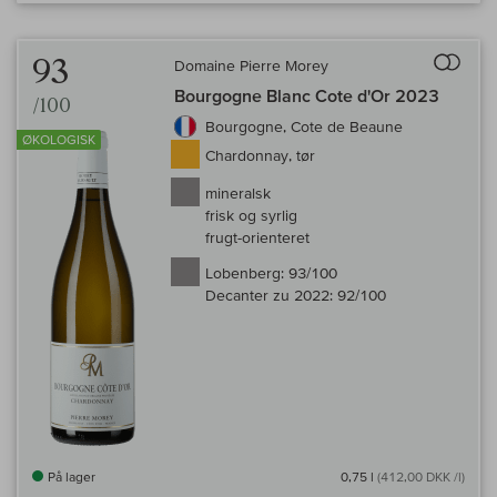
Til 
93
Domaine Pierre Morey
Bourgogne Blanc Cote d'Or 2023
/100
Bourgogne, Cote de Beaune
ØKOLOGISK
Chardonnay, tør
mineralsk
frisk og syrlig
frugt-orienteret
Lobenberg:
93/100
Decanter zu 2022:
92/100
På lager
0,75 l
(412,00 DKK /l)