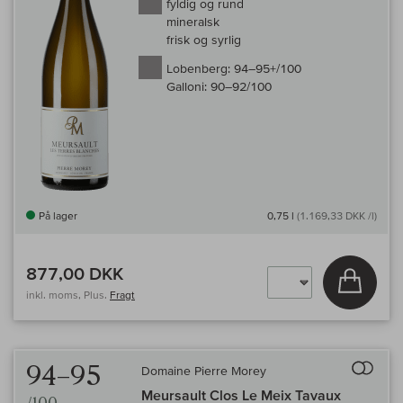
fyldig og rund
mineralsk
frisk og syrlig
Lobenberg:
94–95+/100
Galloni:
90–92/100
På lager
0,75 l
(1.169,33 DKK /l)
877,00 DKK
Læg i 
inkl. moms, Plus.
Fragt
Til 
94–95
Domaine Pierre Morey
Meursault Clos Le Meix Tavaux