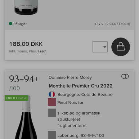
På lager
0,75 l
(250,67 DKK /l)
188,00 DKK
Læg i 
inkl. moms, Plus.
Fragt
Til 
93–94+
Domaine Pierre Morey
Monthelie Premier Cru 2022
/100
Bourgogne, Cote de Beaune
ØKOLOGISK
Pinot Noir, tør
silkeblød og aromatisk
struktureret
frugt-orienteret
Lobenberg:
93–94+/100