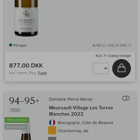
På lager
0,75 l
(1.169,33 DKK /l)
Kun
7×
stadig tilbage
877,00 DKK
Læg i 
inkl. moms, Plus.
Fragt
Til 
94–95+
Domaine Pierre Morey
Meursault Village Les Terres
/100
Blanches 2022
ØKOLOGISK
Bourgogne, Cote de Beaune
Begrænset
Chardonnay, tør