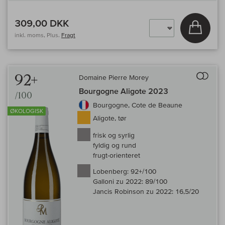
309,00 DKK
Læg i 
inkl. moms, Plus.
Fragt
Til 
92+
Domaine Pierre Morey
Bourgogne Aligote 2023
/100
Bourgogne, Cote de Beaune
ØKOLOGISK
Aligote, tør
frisk og syrlig
fyldig og rund
frugt-orienteret
Lobenberg:
92+/100
Galloni zu 2022:
89/100
Jancis Robinson zu 2022:
16,5/20