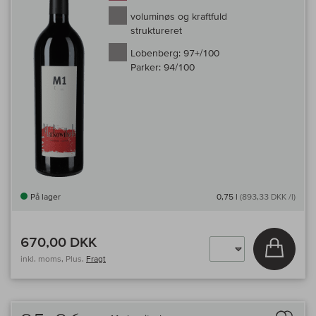
voluminøs og kraftfuld
struktureret
Lobenberg:
97+/100
Parker:
94/100
På lager
0,75 l
(893,33 DKK /l)
670,00 DKK
Læg i 
inkl. moms, Plus.
Fragt
Til 