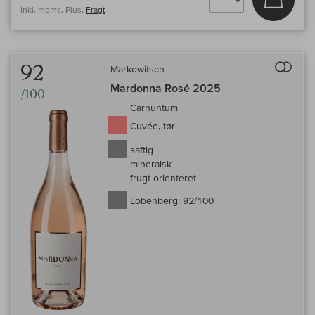
inkl. moms, Plus.
Fragt
Til 
92
Markowitsch
Mardonna Rosé 2025
/100
Carnuntum
Cuvée, tør
saftig
mineralsk
frugt-orienteret
Lobenberg:
92/100