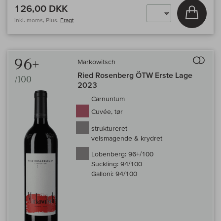
126,00 DKK
Læg i 
inkl. moms, Plus.
Fragt
Til 
96+
Markowitsch
Ried Rosenberg ÖTW Erste Lage
/100
2023
Carnuntum
Cuvée, tør
struktureret
velsmagende & krydret
Lobenberg:
96+/100
Suckling:
94/100
Galloni:
94/100