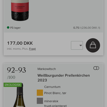
På lager
0,75 l
(236,00 DKK /l)
177,00 DKK
Læg i 
inkl. moms, Plus.
Fragt
Til 
92–93
Markowitsch
Weißburgunder Prellenkirchen
/100
2023
ØKOLOGISK
Carnuntum
Pinot Blanc, tør
mineralsk
frugt-orienteret