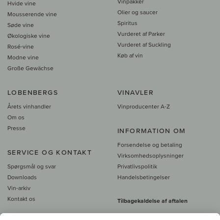
Vinpakker
Hvide vine
Olier og saucer
Mousserende vine
Spiritus
Søde vine
Vurderet af Parker
Økologiske vine
Vurderet af Suckling
Rosé-vine
Køb af vin
Modne vine
Große Gewächse
LOBENBERGS
VINAVLER
Årets vinhandler
Vinproducenter A-Z
Om os
Presse
INFORMATION OM
Forsendelse og betaling
SERVICE OG KONTAKT
Virksomhedsoplysninger
Spørgsmål og svar
Privatlivspolitik
Downloads
Handelsbetingelser
Vin-arkiv
Kontakt os
Tilbagekaldelse af aftalen