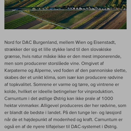
Nord for DAC Burgenland, mellem Wien og Eisenstadt,
strækker der sig et lille stykke land til den slovakiske
grænse, hvis natur måske ikke er den mest imponerende,
men som producerer storslåede vine. Omgivet af
Karpaterne og Alperne, ved foden af den pannoniske slette,
skabes der et unikt klima, som især kan producere rødvine
af topkvalitet. Somrene er varme og tørre, og vintrene er
kolde, hvilket er ideelle betingelser for vinproduktion.
Carnuntum i det østlige Østrig kan ikke prale af 1000
hektar vinmarker. Alligevel produceres der her rødvine, som
er blandt de bedste i landet. På den tunge ler- og løssjord
når de et højdepunkt af modenhed og kraft. Carnuntum er
også en af de nyere tilføjelser til DAC-systemet i Østrig.