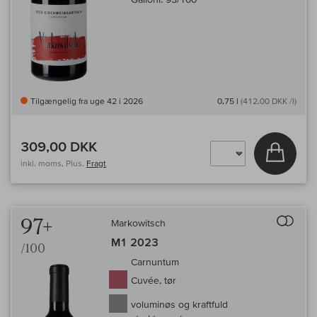
Tilgængelig fra uge 42 i 2026
0,75 l
(412,00 DKK /l)
309,00 DKK
Læg i 
inkl. moms, Plus.
Fragt
Til 
97+
Markowitsch
M1 2023
/100
Carnuntum
Cuvée, tør
voluminøs og kraftfuld