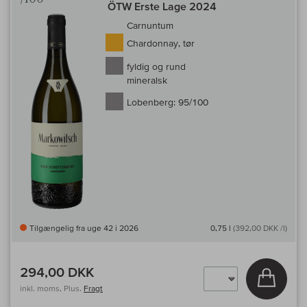
ÖTW Erste Lage 2024
Carnuntum
Chardonnay, tør
fyldig og rund
mineralsk
Lobenberg:
95/100
Tilgængelig fra uge 42 i 2026
0,75 l
(392,00 DKK /l)
294,00 DKK
Læg i 
inkl. moms, Plus.
Fragt