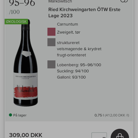
95–96
Markowitsch
Ried Kirchweingarten ÖTW Erste
/100
Lage 2023
ØKOLOGISK
Carnuntum
Zweigelt, tør
struktureret
velsmagende & krydret
frugt-orienteret
Lobenberg:
95–96/100
Suckling:
94/100
Galloni:
93/100
På lager
0,75 l
(412,00 DKK /l)
309,00 DKK
Læg i 