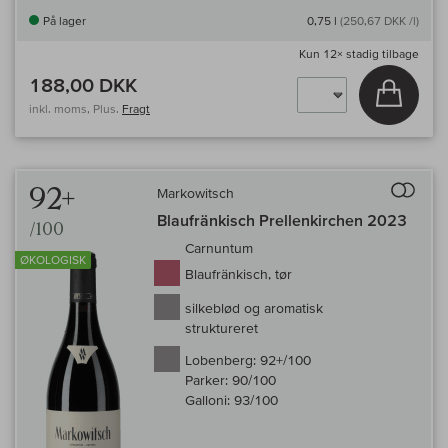
På lager
0,75 l
(250,67 DKK /l)
Kun
12×
stadig tilbage
188,00 DKK
Læg i 
inkl. moms, Plus.
Fragt
Til 
92+
Markowitsch
Blaufränkisch Prellenkirchen 2023
/100
Carnuntum
ØKOLOGISK
Blaufränkisch, tør
silkeblød og aromatisk
struktureret
Lobenberg:
92+/100
Parker:
90/100
Galloni:
93/100