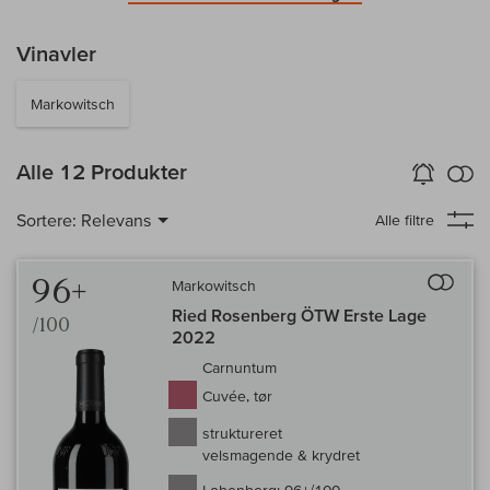
Vinavler
Markowitsch
in
Alle 12 Produkter
Vin-Alarm
aktiver
Samm
Sortere:
Relevans
Alle filtre
Til 
96+
Markowitsch
Ried Rosenberg ÖTW Erste Lage
/100
2022
Carnuntum
Cuvée, tør
struktureret
velsmagende & krydret