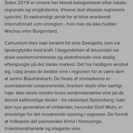
Siden 2019 er vinene her blevet kategoriseret efter lokale,
regionale og vingårdsvine. Vinene skal afspejle regionens
typicitet. Et nødvendigt skridt for at blive anerkendt
internationalt som vinregion - hvis man da ikke hedder
Wachau eller Burgenland.
Carnuntum blev især berømt for sine Zweigelts, som var
sprængfyldte med kraft. I begyndelsen af årtusindet var
disse overkoncentrerede og ekstraherede vine stadig
efterspurgte på det lokale marked. Det har heldigvis ændret
sig. I dag anses de bedste vine i regionen for at være dem
af sorten Blaufränkisch. De fleste af vinmarkerne er
overraskende uimponerende, hverken stejle eller særligt
høje. Ikke desto mindre trives verdensberømte vine på de
delvist kalkholdige steder - for eksempel Spitzerberg. Især
den nye generation af vinbønder, herunder Dorli Muhr, er
ansvarlige for det nuværende opsving i regionen. De formår
at indkapsle det pannoniske klima i finesserige,
friskmineraliserede og elegante vine.