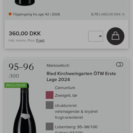
Tilgængelig fra uge 42 i 2026
0,75 l
(480,00 DKK /l)
360,00 DKK
Læg i 
inkl. moms, Plus.
Fragt
Til 
95–96
Markowitsch
Ried Kirchweingarten ÖTW Erste
/100
Lage 2024
ØKOLOGISK
Carnuntum
Zweigelt, tør
struktureret
velsmagende & krydret
frugt-orienteret
Lobenberg:
95–96/100
Galloni:
93/100