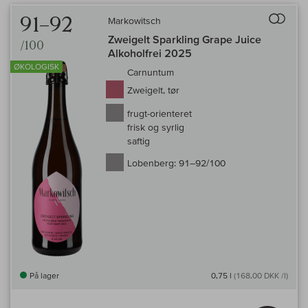
Til 
91–92
Markowitsch
Zweigelt Sparkling Grape Juice
/100
Alkoholfrei 2025
ØKOLOGISK
Carnuntum
Zweigelt, tør
frugt-orienteret
frisk og syrlig
saftig
Lobenberg:
91–92/100
På lager
0,75 l
(168,00 DKK /l)