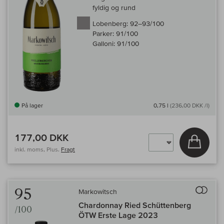
fyldig og rund
Lobenberg:
92–93/100
Parker:
91/100
Galloni:
91/100
På lager
0,75 l
(236,00 DKK /l)
177,00 DKK
Læg i 
inkl. moms, Plus.
Fragt
Til 
95
Markowitsch
Chardonnay Ried Schüttenberg
/100
ÖTW Erste Lage 2023