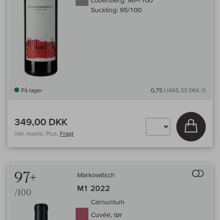
Lobenberg:
96+/100
Suckling:
95/100
På lager
0,75 l
(465,33 DKK /l)
349,00 DKK
Læg i 
inkl. moms, Plus.
Fragt
Til 
97+
Markowitsch
M1 2022
/100
Carnuntum
Cuvée, tør