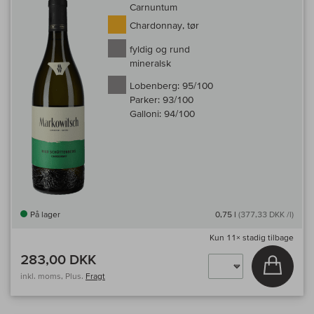
Carnuntum
Chardonnay, tør
fyldig og rund
mineralsk
Lobenberg:
95/100
Parker:
93/100
Galloni:
94/100
På lager
0,75 l
(377,33 DKK /l)
Kun
11×
stadig tilbage
283,00 DKK
Læg i 
inkl. moms, Plus.
Fragt