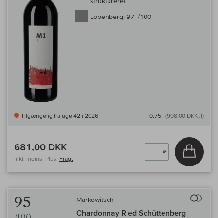
struktureret
Lobenberg:
97+/100
Tilgængelig fra uge 42 i 2026
0,75 l
(908,00 DKK /l)
681,00 DKK
Læg i 
inkl. moms, Plus.
Fragt
Til 
95
Markowitsch
Chardonnay Ried Schüttenberg
/100