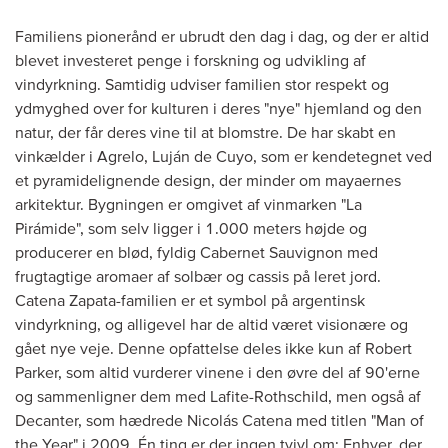
Familiens pionerånd er ubrudt den dag i dag, og der er altid
blevet investeret penge i forskning og udvikling af
vindyrkning. Samtidig udviser familien stor respekt og
ydmyghed over for kulturen i deres "nye" hjemland og den
natur, der får deres vine til at blomstre. De har skabt en
vinkælder i Agrelo, Luján de Cuyo, som er kendetegnet ved
et pyramidelignende design, der minder om mayaernes
arkitektur. Bygningen er omgivet af vinmarken "La
Pirámide", som selv ligger i 1.000 meters højde og
producerer en blød, fyldig Cabernet Sauvignon med
frugtagtige aromaer af solbær og cassis på leret jord.
Catena Zapata-familien er et symbol på argentinsk
vindyrkning, og alligevel har de altid været visionære og
gået nye veje. Denne opfattelse deles ikke kun af Robert
Parker, som altid vurderer vinene i den øvre del af 90'erne
og sammenligner dem med Lafite-Rothschild, men også af
Decanter, som hædrede Nicolás Catena med titlen "Man of
the Year" i 2009. Én ting er der ingen tvivl om: Enhver, der