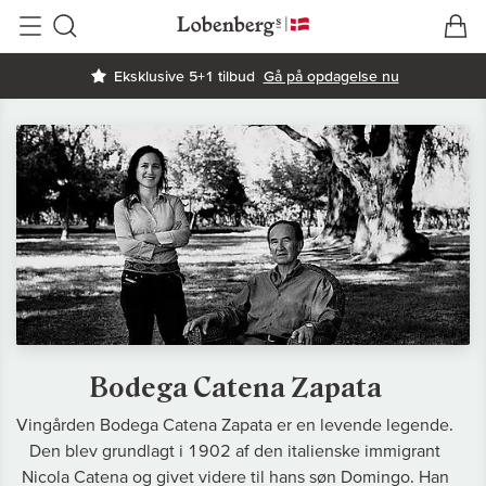
V
I
Søg
Eksklusive 5+1 tilbud
Gå på opdagelse nu
Bodega Catena Zapata
Vingården Bodega Catena Zapata er en levende legende.
Den blev grundlagt i 1902 af den italienske immigrant
Nicola Catena og givet videre til hans søn Domingo. Han