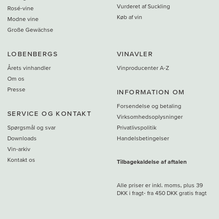
Vurderet af Suckling
Rosé-vine
Køb af vin
Modne vine
Große Gewächse
LOBENBERGS
VINAVLER
Årets vinhandler
Vinproducenter A-Z
Om os
Presse
INFORMATION OM
Forsendelse og betaling
SERVICE OG KONTAKT
Virksomhedsoplysninger
Spørgsmål og svar
Privatlivspolitik
Downloads
Handelsbetingelser
Vin-arkiv
Kontakt os
Tilbagekaldelse af aftalen
Alle priser er inkl. moms, plus 39
DKK i fragt
- fra
450 DKK gratis fragt