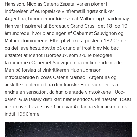
Hans søn, Nicolás Catena Zapata, var en pioner i
indførelsen af europæiske vinfremstillingsteknikker i
Argentina, herunder indførelsen af Malbec og Chardonnay.
Han var inspireret af Bordeaux Grand Crus i det 18. og 19.
århundrede, hvor blandingen af Cabernet Sauvignon og
Malbec dominerede. Efter phylloxera-pesten i 1870'erne
og det lave høstudbytte på grund af frost blev Malbec
erstattet af Merlot i Bordeaux, som skulle blødgøre
tanninerne i Cabernet Sauvignon på en lignende måde.
Men på forslag af vinkritikeren Hugh Johnson
introducerede Nicolás Catena Malbec i Argentina og
adskilte sig dermed fra den franske Bordeaux. Det var
endnu en sensation, da han plantede vinstokkene i Uco-
dalen, Gualtallary-distriktet nær Mendoza. På næsten 1500
meter over havets overflade var Adrianna-vinmarken unik
indtil 1990'erne.