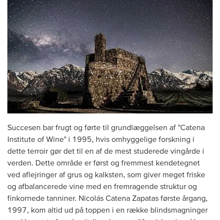
Succesen bar frugt og førte til grundlæggelsen af "Catena
Institute of Wine" i 1995, hvis omhyggelige forskning i
dette terroir gør det til en af de mest studerede vingårde i
verden. Dette område er først og fremmest kendetegnet
ved aflejringer af grus og kalksten, som giver meget friske
og afbalancerede vine med en fremragende struktur og
finkornede tanniner. Nicolás Catena Zapatas første årgang,
1997, kom altid ud på toppen i en række blindsmagninger