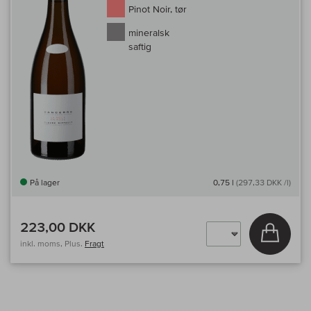
Pinot Noir, tør
mineralsk
saftig
På lager
0,75 l
(297,33 DKK /l)
223,00 DKK
Læg i 
inkl. moms, Plus.
Fragt