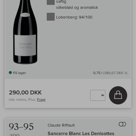
saftig
silkeblød og aromatisk
Lobenberg:
94/100
På lager
0,75 l
(386,67 DKK /l)
290,00 DKK
Læg i 
inkl. moms, Plus.
Fragt
Til 
93–95
Claude Riffault
Sancerre Blanc Les Denisottes