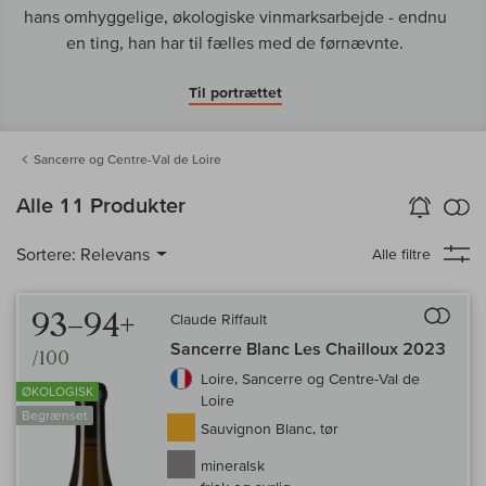
hans omhyggelige, økologiske vinmarksarbejde - endnu
en ting, han har til fælles med de førnævnte.
Til portrættet
Sancerre og Centre-Val de Loire
in
Alle 11 Produkter
Vin-Alarm
aktiver
Samm
Sortere:
Relevans
Alle filtre
Til 
93–94+
Claude Riffault
Sancerre Blanc Les Chailloux 2023
/100
Loire, Sancerre og Centre-Val de
ØKOLOGISK
Loire
Begrænset
Sauvignon Blanc, tør
mineralsk