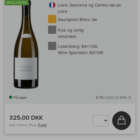
ØKOLOGISK
Loire, Sancerre og Centre-Val de
Loire
Sauvignon Blanc, tør
frisk og syrlig
mineralsk
Lobenberg:
94+/100
Wine Spectator:
93/100
På lager
0,75 l
(433,33 DKK /l)
325,00 DKK
Læg i 
inkl. moms, Plus.
Fragt