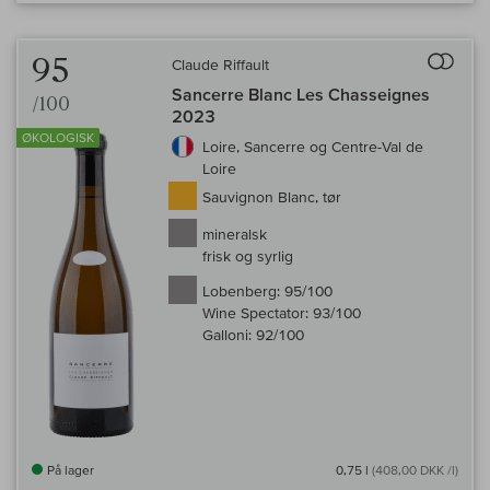
Til 
95
Claude Riffault
Sancerre Blanc Les Chasseignes
/100
2023
ØKOLOGISK
Loire, Sancerre og Centre-Val de
Loire
Sauvignon Blanc, tør
mineralsk
frisk og syrlig
Lobenberg:
95/100
Wine Spectator:
93/100
Galloni:
92/100
På lager
0,75 l
(408,00 DKK /l)