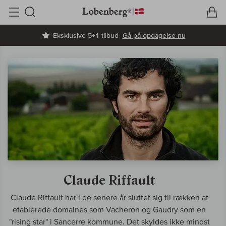
V
I
Søg
Eksklusive 5+1 tilbud
Gå på opdagelse nu
Claude Riffault
Claude Riffault har i de senere år sluttet sig til rækken af
etablerede domaines som Vacheron og Gaudry som en
"rising star" i Sancerre kommune. Det skyldes ikke mindst