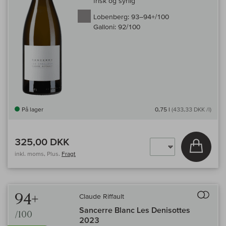
frisk og syrlig
Lobenberg:
93–94+/100
Galloni:
92/100
På lager
0,75 l
(433,33 DKK /l)
325,00 DKK
Læg i 
inkl. moms, Plus.
Fragt
Til 
94+
Claude Riffault
Sancerre Blanc Les Denisottes
/100
2023