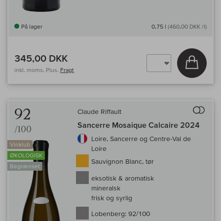
På lager
0,75 l
(460,00 DKK /l)
345,00 DKK
Læg i 
inkl. moms, Plus.
Fragt
Til 
92
Claude Riffault
Sancerre Mosaique Calcaire 2024
/100
Loire, Sancerre og Centre-Val de
Vinklub
Loire
ØKOLOGISK
Sauvignon Blanc, tør
Begrænset
eksotisk & aromatisk
mineralsk
frisk og syrlig
Lobenberg:
92/100