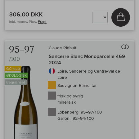
306,00 DKK
Læg i 
inkl. moms, Plus.
Fragt
Til 
95–97
Claude Riffault
Sancerre Blanc Monoparcelle 469
/100
2024
GC-klub
Loire, Sancerre og Centre-Val de
ØKOLOGISK
Loire
Begrænset
Sauvignon Blanc, tør
frisk og syrlig
mineralsk
Lobenberg:
95–97/100
Galloni:
92–94/100