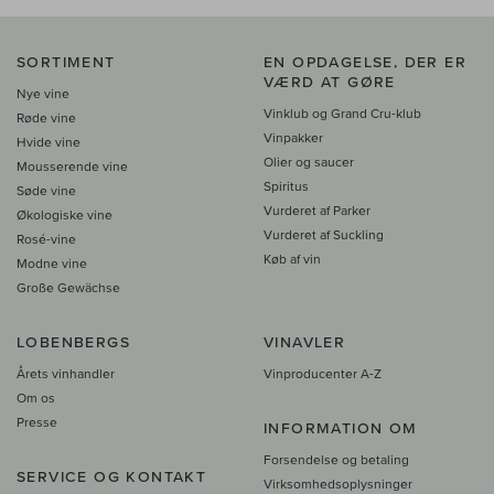
SORTIMENT
EN OPDAGELSE, DER ER
VÆRD AT GØRE
Nye vine
Vinklub og Grand Cru-klub
Røde vine
Vinpakker
Hvide vine
Olier og saucer
Mousserende vine
Spiritus
Søde vine
Vurderet af Parker
Økologiske vine
Vurderet af Suckling
Rosé-vine
Køb af vin
Modne vine
Große Gewächse
LOBENBERGS
VINAVLER
Årets vinhandler
Vinproducenter A-Z
Om os
Presse
INFORMATION OM
Forsendelse og betaling
SERVICE OG KONTAKT
Virksomhedsoplysninger