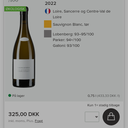
/100
2022
ØKOLOGISK
Loire, Sancerre og Centre-Val de
Loire
Sauvignon Blanc, tør
Lobenberg:
93–95/100
Parker:
94+/100
Galloni:
93/100
På lager
0,75 l
(433,33 DKK /l)
Kun
1×
stadig tilbage
325,00 DKK
Læg i 
inkl. moms, Plus.
Fragt