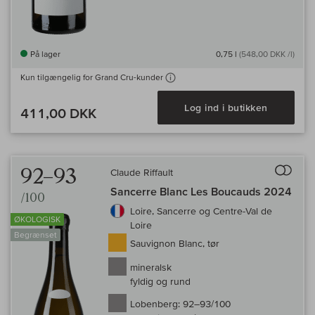
På lager
0,75 l
(548,00 DKK /l)
Kun tilgængelig for Grand Cru-kunder
Log ind i butikken
411,00 DKK
Til 
92–93
Claude Riffault
Sancerre Blanc Les Boucauds 2024
/100
Loire, Sancerre og Centre-Val de
ØKOLOGISK
Loire
Begrænset
Sauvignon Blanc, tør
mineralsk
fyldig og rund
Lobenberg:
92–93/100