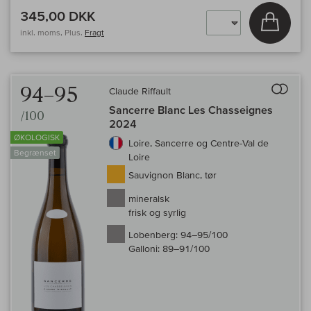
345,00 DKK
Læg i 
inkl. moms, Plus.
Fragt
Til 
94–95
Claude Riffault
Sancerre Blanc Les Chasseignes
/100
2024
ØKOLOGISK
Loire, Sancerre og Centre-Val de
Begrænset
Loire
Sauvignon Blanc, tør
mineralsk
frisk og syrlig
Lobenberg:
94–95/100
Galloni:
89–91/100