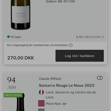
Galloni:
89–91/100
På lager
0,75 l
(360,00 DKK /l)
Kun tilgængelig for medlemmer af vinklubben
Log ind i butikken
270,00 DKK
Til 
94
Claude Riffault
Sancerre Rouge La Noue 2023
/100
Loire, Sancerre og Centre-Val de
ØKOLOGISK
Loire
Pinot Noir, tør