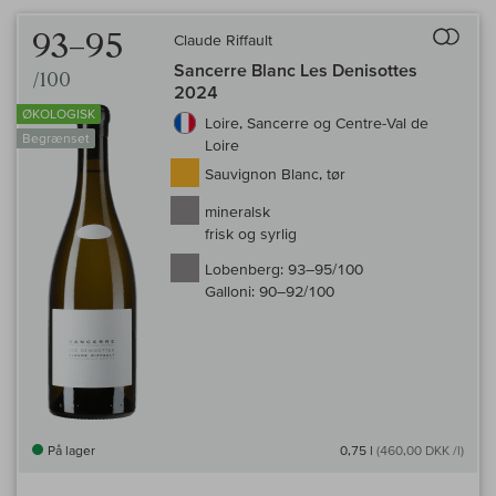
Til 
93–95
Claude Riffault
Sancerre Blanc Les Denisottes
/100
2024
ØKOLOGISK
Loire, Sancerre og Centre-Val de
Begrænset
Loire
Sauvignon Blanc, tør
mineralsk
frisk og syrlig
Lobenberg:
93–95/100
Galloni:
90–92/100
På lager
0,75 l
(460,00 DKK /l)