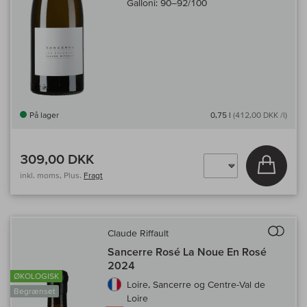
Galloni:
90–92/100
På lager
0,75 l
(412,00 DKK /l)
309,00 DKK
Læg i 
inkl. moms, Plus.
Fragt
Til 
Claude Riffault
Sancerre Rosé La Noue En Rosé
2024
ØKOLOGISK
Loire, Sancerre og Centre-Val de
Begrænset
Loire