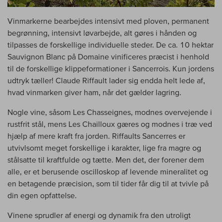
Vinmarkerne bearbejdes intensivt med ploven, permanent
begrønning, intensivt løvarbejde, alt gøres i hånden og
tilpasses de forskellige individuelle steder. De ca. 10 hektar
Sauvignon Blanc på Domaine vinificeres præcist i henhold
til de forskellige klippeformationer i Sancerrois. Kun jordens
udtryk tæller! Claude Riffault lader sig endda helt lede af,
hvad vinmarken giver ham, når det gælder lagring.
Nogle vine, såsom Les Chasseignes, modnes overvejende i
rustfrit stål, mens Les Chailloux gæres og modnes i træ ved
hjælp af mere kraft fra jorden. Riffaults Sancerres er
utvivlsomt meget forskellige i karakter, lige fra magre og
stålsatte til kraftfulde og tætte. Men det, der forener dem
alle, er et berusende oscilloskop af levende mineralitet og
en betagende præcision, som til tider får dig til at tvivle på
din egen opfattelse.
Vinene sprudler af energi og dynamik fra den utroligt