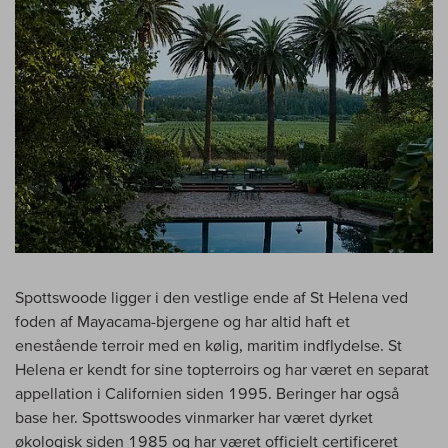
Spottswoode ligger i den vestlige ende af St Helena ved
foden af Mayacama-bjergene og har altid haft et
enestående terroir med en kølig, maritim indflydelse. St
Helena er kendt for sine topterroirs og har været en separat
appellation i Californien siden 1995. Beringer har også
base her. Spottswoodes vinmarker har været dyrket
økologisk siden 1985 og har været officielt certificeret