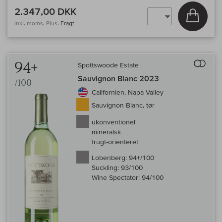
2.347,00 DKK
Læg i 
inkl. moms, Plus.
Fragt
Til 
94+
Spottswoode Estate
Sauvignon Blanc 2023
/100
Californien, Napa Valley
Sauvignon Blanc, tør
ukonventionel
mineralsk
frugt-orienteret
Lobenberg:
94+/100
Suckling:
93/100
Wine Spectator:
94/100