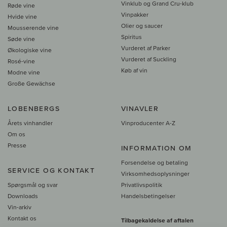
Vinklub og Grand Cru-klub
Røde vine
Vinpakker
Hvide vine
Olier og saucer
Mousserende vine
Spiritus
Søde vine
Vurderet af Parker
Økologiske vine
Vurderet af Suckling
Rosé-vine
Køb af vin
Modne vine
Große Gewächse
LOBENBERGS
VINAVLER
Årets vinhandler
Vinproducenter A-Z
Om os
Presse
INFORMATION OM
Forsendelse og betaling
SERVICE OG KONTAKT
Virksomhedsoplysninger
Spørgsmål og svar
Privatlivspolitik
Downloads
Handelsbetingelser
Vin-arkiv
Kontakt os
Tilbagekaldelse af aftalen