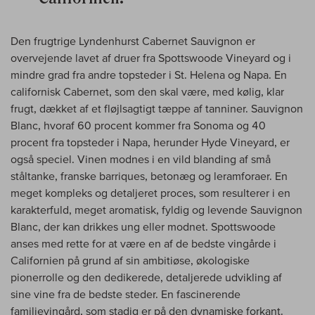
Den frugtrige Lyndenhurst Cabernet Sauvignon er
overvejende lavet af druer fra Spottswoode Vineyard og i
mindre grad fra andre topsteder i St. Helena og Napa. En
californisk Cabernet, som den skal være, med kølig, klar
frugt, dækket af et fløjlsagtigt tæppe af tanniner. Sauvignon
Blanc, hvoraf 60 procent kommer fra Sonoma og 40
procent fra topsteder i Napa, herunder Hyde Vineyard, er
også speciel. Vinen modnes i en vild blanding af små
ståltanke, franske barriques, betonæg og leramforaer. En
meget kompleks og detaljeret proces, som resulterer i en
karakterfuld, meget aromatisk, fyldig og levende Sauvignon
Blanc, der kan drikkes ung eller modnet. Spottswoode
anses med rette for at være en af de bedste vingårde i
Californien på grund af sin ambitiøse, økologiske
pionerrolle og den dedikerede, detaljerede udvikling af
sine vine fra de bedste steder. En fascinerende
familievingård, som stadig er på den dynamiske forkant.