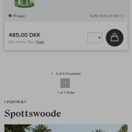
På lager
0,75 l
(646,67 DKK /l)
485,00 DKK
Læg i 
inkl. moms, Plus.
Fragt
1 - 4 af 4 Produkter
1
1 af 1
Sider
I PORTRÆT
Spottswoode