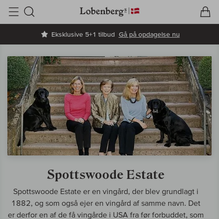
V
I
Søg
Eksklusive 5+1 tilbud
Gå på opdagelse nu
Spottswoode Estate
Spottswoode Estate er en vingård, der blev grundlagt i
1882, og som også ejer en vingård af samme navn. Det
er derfor en af de få vingårde i USA fra før forbuddet, som