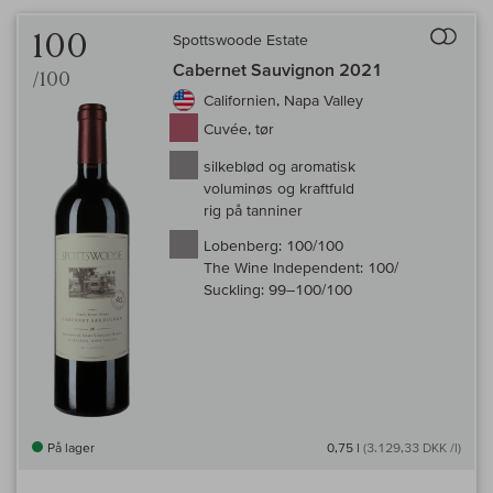
Til 
100
Spottswoode Estate
Cabernet Sauvignon 2021
/100
Californien, Napa Valley
Cuvée, tør
silkeblød og aromatisk
voluminøs og kraftfuld
rig på tanniner
Lobenberg:
100/100
The Wine Independent:
100/
Suckling:
99–100/100
På lager
0,75 l
(3.129,33 DKK /l)