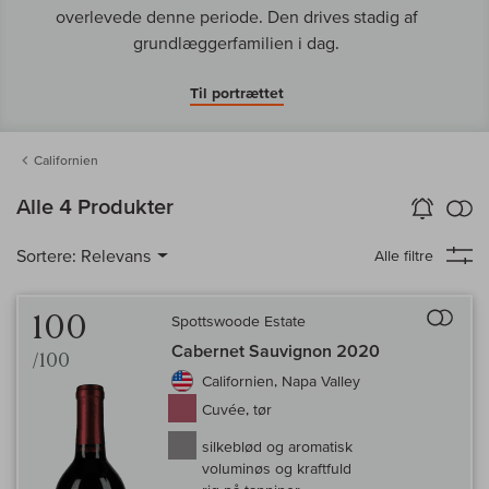
overlevede denne periode. Den drives stadig af
grundlæggerfamilien i dag.
Til portrættet
Californien
in
Alle 4 Produkter
Vin-Alarm
aktiver
Samm
Sortere:
Relevans
Alle filtre
Til 
100
Spottswoode Estate
Cabernet Sauvignon 2020
/100
Californien, Napa Valley
Cuvée, tør
silkeblød og aromatisk
voluminøs og kraftfuld