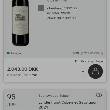
rig på tanniner
Lobenberg:
100/100
Decanter:
99/20
Parker:
98–100/100
På lager
0,75 l
(2.724,00 DKK /l)
Kun
8×
stadig tilbage
2.043,00 DKK
Læg i 
inkl. moms, Plus.
Fragt
Til 
95
Spottswoode Estate
Lyndenhurst Cabernet Sauvignon
/100
2021