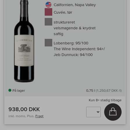
Californien, Napa Valley
Cuvée, tør
struktureret
velsmagende & krydret
saftig
Lobenberg:
95/100
The Wine Independent:
94+/
Jeb Dunnuck:
94/100
På lager
0,75 l
(1.250,67 DKK /l)
Kun
8×
stadig tilbage
938,00 DKK
Læg i 
inkl. moms, Plus.
Fragt