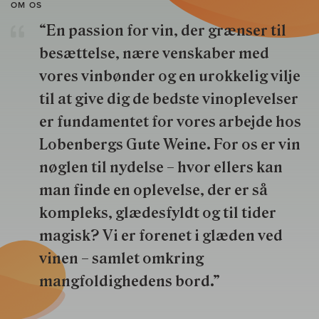
OM OS
“En passion for vin, der grænser til
besættelse, nære venskaber med
vores vinbønder og en urokkelig vilje
til at give dig de bedste vinoplevelser
er fundamentet for vores arbejde hos
Lobenbergs Gute Weine. For os er vin
nøglen til nydelse – hvor ellers kan
man finde en oplevelse, der er så
kompleks, glædesfyldt og til tider
magisk? Vi er forenet i glæden ved
vinen – samlet omkring
mangfoldighedens bord.”