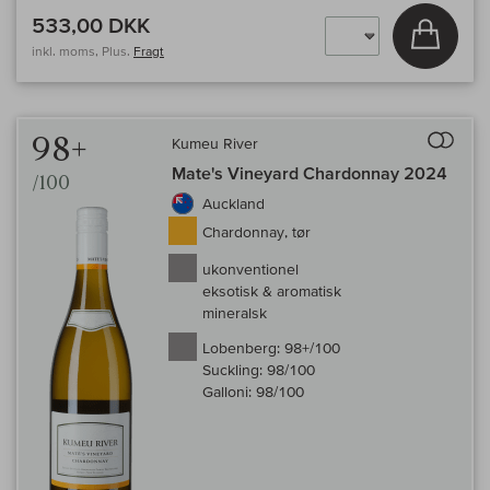
533,00 DKK
Læg i 
inkl. moms, Plus.
Fragt
Til 
98+
Kumeu River
Mate's Vineyard Chardonnay 2024
/100
Auckland
Chardonnay, tør
ukonventionel
eksotisk & aromatisk
mineralsk
Lobenberg:
98+/100
Suckling:
98/100
Galloni:
98/100