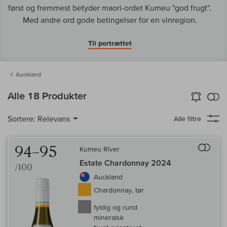
først og fremmest betyder maori-ordet Kumeu "god frugt".
Med andre ord gode betingelser for en vinregion.
Til portrættet
Auckland
in
Alle 18 Produkter
Vin-Alarm
aktiver
Samm
Sortere:
Relevans
Alle filtre
Til 
94–95
Kumeu River
Estate Chardonnay 2024
/100
Auckland
Chardonnay, tør
fyldig og rund
mineralsk