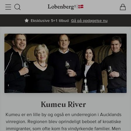
V
I
Søg
Eksklusive 5+1 tilbud
Gå på opdagelse nu
Kumeu River
Kumeu er en lille by og også en underregion i Aucklands
vinregion. Regionen blev oprindeligt beboet af kroatiske
immigranter, som ofte kom fra vindyrkende familier. Men