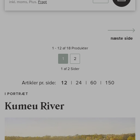
inkl. moms, Plus.
Fragt
næste side
1 - 12 af 18 Produkter
1
2
1 af 2
Sider
Artikler pr. side:
12
24
60
150
I PORTRÆT
Kumeu River