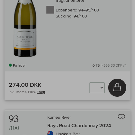
frugt-orienteret
Lobenberg:
94–95/100
Suckling:
94/100
På lager
0,75 l
(365,33 DKK /l)
274,00 DKK
Læg i 
inkl. moms, Plus.
Fragt
Til 
93
Kumeu River
Rays Road Chardonnay 2024
/100
Hawke's Bay