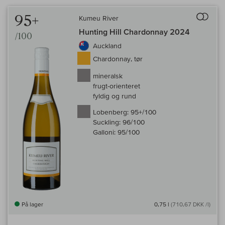
Til 
95+
Kumeu River
Hunting Hill Chardonnay 2024
/100
Auckland
Chardonnay, tør
mineralsk
frugt-orienteret
fyldig og rund
Lobenberg:
95+/100
Suckling:
96/100
Galloni:
95/100
På lager
0,75 l
(710,67 DKK /l)