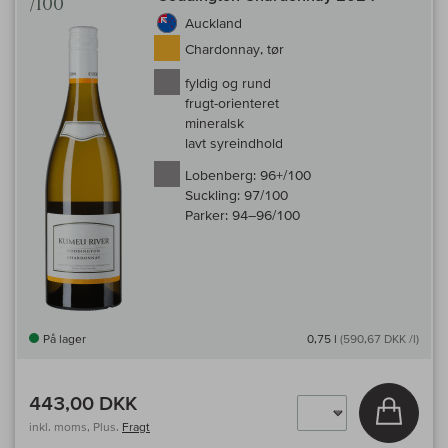
/100
Auckland
Chardonnay, tør
fyldig og rund
frugt-orienteret
mineralsk
lavt syreindhold
Lobenberg:
96+/100
Suckling:
97/100
Parker:
94–96/100
På lager
0,75 l
(590,67 DKK /l)
443,00 DKK
Læg i 
inkl. moms, Plus.
Fragt