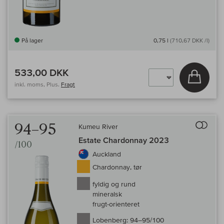
På lager
0,75 l
(710,67 DKK /l)
533,00 DKK
Læg i 
inkl. moms, Plus.
Fragt
Til 
94–95
Kumeu River
Estate Chardonnay 2023
/100
Auckland
Chardonnay, tør
fyldig og rund
mineralsk
frugt-orienteret
Lobenberg:
94–95/100