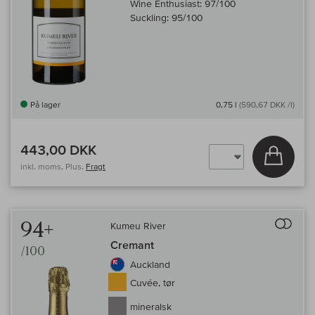
Wine Enthusiast:
97/100
Suckling:
95/100
På lager
0,75 l
(590,67 DKK /l)
443,00 DKK
Læg i 
inkl. moms, Plus.
Fragt
Til 
94+
Kumeu River
Cremant
/100
Auckland
Cuvée, tør
mineralsk