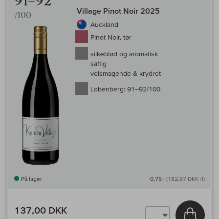
91–92
Village Pinot Noir 2025
/100
Auckland
Pinot Noir, tør
silkeblød og aromatisk
saftig
velsmagende & krydret
Lobenberg:
91–92/100
På lager
0,75 l
(182,67 DKK /l)
137,00 DKK
Læg i 