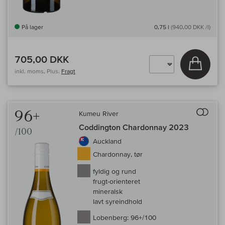
På lager
0,75 l
(940,00 DKK /l)
705,00 DKK
Læg i 
inkl. moms, Plus.
Fragt
Til 
96+
Kumeu River
Coddington Chardonnay 2023
/100
Auckland
Chardonnay, tør
fyldig og rund
frugt-orienteret
mineralsk
lavt syreindhold
Lobenberg:
96+/100