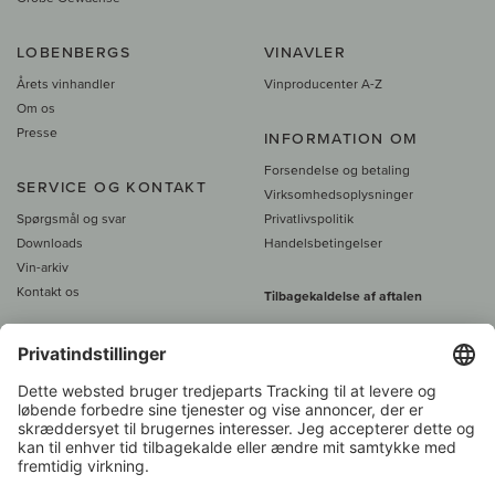
LOBENBERGS
VINAVLER
Årets vinhandler
Vinproducenter A-Z
Om os
Presse
INFORMATION OM
Forsendelse og betaling
SERVICE OG KONTAKT
Virksomhedsoplysninger
Spørgsmål og svar
Privatlivspolitik
Downloads
Handelsbetingelser
Vin-arkiv
Kontakt os
Tilbagekaldelse af aftalen
Alle priser er inkl. moms, plus 39
DKK i fragt
- fra
450 DKK gratis fragt