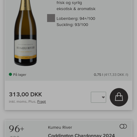
frisk og syrlig
eksotisk & aromatisk
Lobenberg:
94+/100
Suckling:
93/100
På lager
0,75 l
(417,33 DKK /l)
313,00 DKK
Læg i 
inkl. moms, Plus.
Fragt
Til 
96+
Kumeu River
Coddington Chardonnay 2024