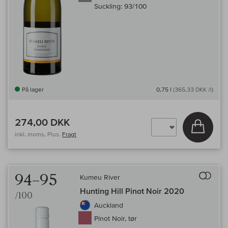
Suckling:
93/100
På lager
0,75 l
(365,33 DKK /l)
274,00 DKK
Læg i 
inkl. moms, Plus.
Fragt
Til 
94–95
Kumeu River
Hunting Hill Pinot Noir 2020
/100
Auckland
Pinot Noir, tør