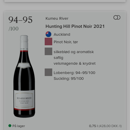
Til 
94–95
Kumeu River
Hunting Hill Pinot Noir 2021
/100
Auckland
Pinot Noir, tør
silkeblød og aromatisk
saftig
velsmagende & krydret
Lobenberg:
94–95/100
Suckling:
95/100
På lager
0,75 l
(428,00 DKK /l)