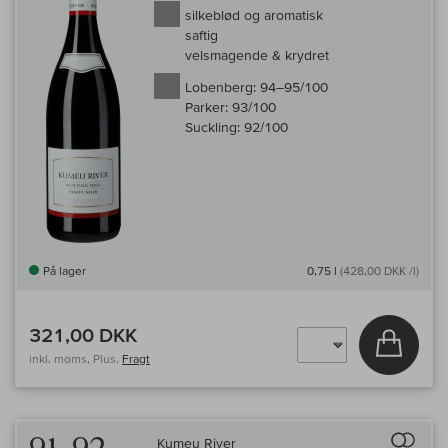
silkeblød og aromatisk
saftig
velsmagende & krydret
Lobenberg:
94–95/100
Parker:
93/100
Suckling:
92/100
På lager
0,75 l
(428,00 DKK /l)
321,00 DKK
Læg i 
inkl. moms, Plus.
Fragt
Til 
Kumeu River