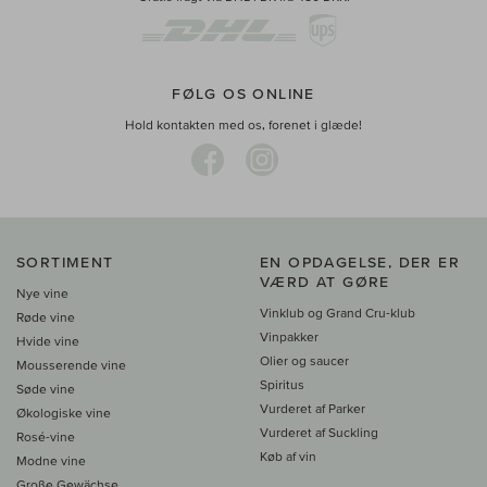
FØLG OS ONLINE
Hold kontakten med os, forenet i glæde!
SORTIMENT
EN OPDAGELSE, DER ER
VÆRD AT GØRE
Nye vine
Vinklub og Grand Cru-klub
Røde vine
Vinpakker
Hvide vine
Olier og saucer
Mousserende vine
Spiritus
Søde vine
Vurderet af Parker
Økologiske vine
Vurderet af Suckling
Rosé-vine
Køb af vin
Modne vine
Große Gewächse