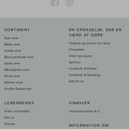
SORTIMENT
EN OPDAGELSE, DER ER
VÆRD AT GØRE
Nye vine
Vinklub og Grand Cru-klub
Røde vine
Vinpakker
Hvide vine
Olier og saucer
Mousserende vine
Spiritus
Søde vine
Vurderet af Parker
Økologiske vine
Vurderet af Suckling
Rosé-vine
Køb af vin
Modne vine
Große Gewächse
LOBENBERGS
VINAVLER
Årets vinhandler
Vinproducenter A-Z
Om os
Presse
INFORMATION OM