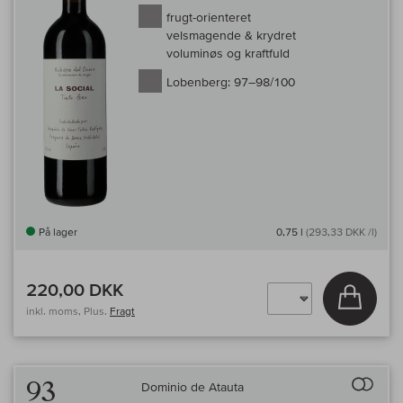
frugt-orienteret
velsmagende & krydret
voluminøs og kraftfuld
Lobenberg:
97–98/100
På lager
0,75 l
(293,33 DKK /l)
220,00 DKK
Læg i 
inkl. moms, Plus.
Fragt
Til 
93
Dominio de Atauta