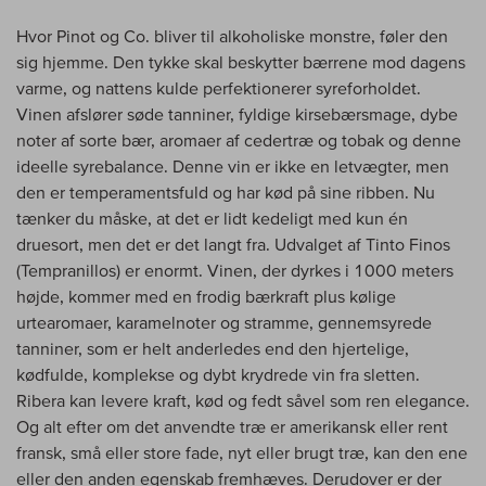
Hvor Pinot og Co. bliver til alkoholiske monstre, føler den
sig hjemme. Den tykke skal beskytter bærrene mod dagens
varme, og nattens kulde perfektionerer syreforholdet.
Vinen afslører søde tanniner, fyldige kirsebærsmage, dybe
noter af sorte bær, aromaer af cedertræ og tobak og denne
ideelle syrebalance. Denne vin er ikke en letvægter, men
den er temperamentsfuld og har kød på sine ribben. Nu
tænker du måske, at det er lidt kedeligt med kun én
druesort, men det er det langt fra. Udvalget af Tinto Finos
(Tempranillos) er enormt. Vinen, der dyrkes i 1000 meters
højde, kommer med en frodig bærkraft plus kølige
urtearomaer, karamelnoter og stramme, gennemsyrede
tanniner, som er helt anderledes end den hjertelige,
kødfulde, komplekse og dybt krydrede vin fra sletten.
Ribera kan levere kraft, kød og fedt såvel som ren elegance.
Og alt efter om det anvendte træ er amerikansk eller rent
fransk, små eller store fade, nyt eller brugt træ, kan den ene
eller den anden egenskab fremhæves. Derudover er der