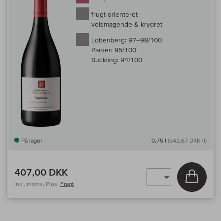
frugt-orienteret
velsmagende & krydret
Lobenberg:
97–98/100
Parker:
95/100
Suckling:
94/100
På lager
0,75 l
(542,67 DKK /l)
407,00 DKK
Læg i 
inkl. moms, Plus.
Fragt