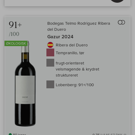
Til 
91+
Bodegas Telmo Rodriguez Ribera
del Duero
/100
Gazur 2024
ØKOLOGISK
Ribera del Duero
Tempranillo, tør
frugt-orienteret
velsmagende & krydret
struktureret
Lobenberg:
91+/100
På lager
0,75 l
(146,67 DKK /l)