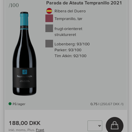
Parada de Atauta Tempranillo 2021
/100
Ribera del Duero
Tempranillo, tør
frugt-orienteret
struktureret
Lobenberg:
93/100
Parker:
93/100
Tim Atkin:
92/100
På lager
0,75 l
(250,67 DKK /l)
188,00 DKK
Læg i 
inkl. moms, Plus.
Fragt