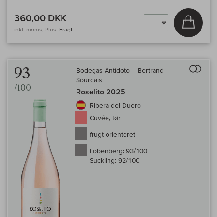
360,00 DKK
Læg i 
inkl. moms, Plus.
Fragt
Til 
93
Bodegas Antídoto – Bertrand
Sourdais
/100
Roselito 2025
Ribera del Duero
Cuvée, tør
frugt-orienteret
Lobenberg:
93/100
Suckling:
92/100