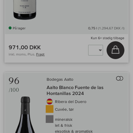
På lager
0,75 l
(1.294,67 DKK /l)
Kun
6×
stadig tilbage
971,00 DKK
Læg i 
inkl. moms, Plus.
Fragt
Til 
96
Bodegas Aalto
Aalto Blanco Fuente de las
/100
Hontanillas 2024
Ribera del Duero
Cuvée, tør
mineralsk
let & frisk
eksotisk & aromatisk