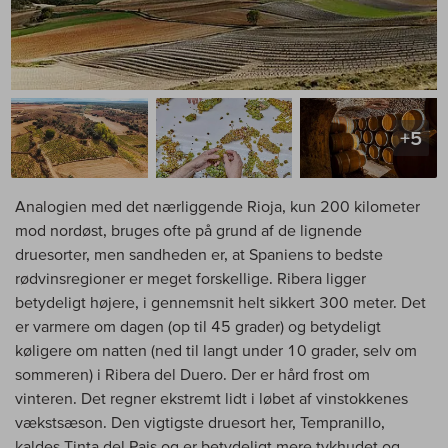
+5
Analogien med det nærliggende Rioja, kun 200 kilometer
mod nordøst, bruges ofte på grund af de lignende
druesorter, men sandheden er, at Spaniens to bedste
rødvinsregioner er meget forskellige. Ribera ligger
betydeligt højere, i gennemsnit helt sikkert 300 meter. Det
er varmere om dagen (op til 45 grader) og betydeligt
køligere om natten (ned til langt under 10 grader, selv om
sommeren) i Ribera del Duero. Der er hård frost om
vinteren. Det regner ekstremt lidt i løbet af vinstokkenes
vækstsæson. Den vigtigste druesort her, Tempranillo,
kaldes Tinta del Pais og er betydeligt mere tykhudet og