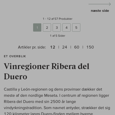
næste side
1 - 12 af 57 Produkter
1
2
3
4
5
1 af 5
Sider
Artikler pr. side:
12
24
60
150
ET OVERBLIK
Vinregioner Ribera del
Duero
Castilla y León-regionen og dens provinser dækker det
meste af den nordlige Meseta. I centrum af regionen ligger
Ribera del Duero med sin 2500 år lange
vindyrkningstradition. Som navnet antyder, strækker det sig
120 kilometer langs Duero-floden mellem byerne