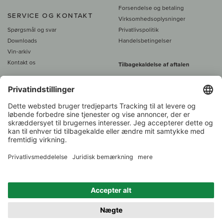
Forsendelse og betaling
SERVICE OG KONTAKT
Virksomhedsoplysninger
Spørgsmål og svar
Privatlivspolitik
Downloads
Handelsbetingelser
Vin-arkiv
Kontakt os
Tilbagekaldelse af aftalen
Alle priser er inkl. moms, plus 39
DKK i fragt
- fra
450 DKK gratis fragt
Kundeservice:
+49 421 696 797-0
1.000 vinavlere –
Vinhandler
Tilbage
Over 7.000 vine
i år 2022