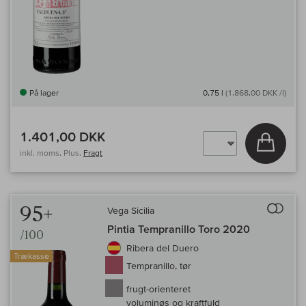
På lager
0,75 l
(1.868,00 DKK /l)
1.401,00 DKK
Læg i 
inkl. moms, Plus.
Fragt
Til 
95+
Vega Sicilia
Pintia Tempranillo Toro 2020
/100
Ribera del Duero
Trækasse
Tempranillo, tør
frugt-orienteret
voluminøs og kraftfuld