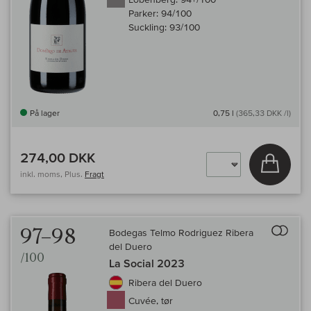
Parker:
94/100
Suckling:
93/100
På lager
0,75 l
(365,33 DKK /l)
274,00 DKK
Læg i 
inkl. moms, Plus.
Fragt
Til 
97–98
Bodegas Telmo Rodriguez Ribera
del Duero
/100
La Social 2023
Ribera del Duero
Cuvée, tør