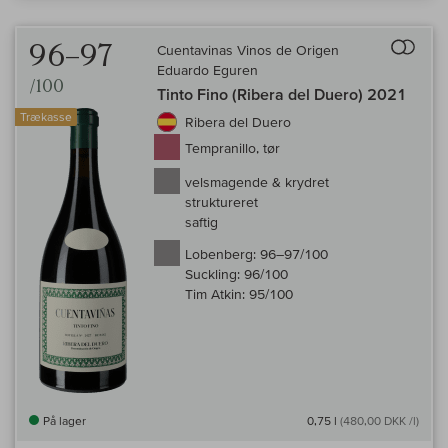
Til 
96–97
Cuentavinas Vinos de Origen
Eduardo Eguren
/100
Tinto Fino (Ribera del Duero) 2021
Trækasse
Ribera del Duero
Tempranillo, tør
velsmagende & krydret
struktureret
saftig
Lobenberg:
96–97/100
Suckling:
96/100
Tim Atkin:
95/100
På lager
0,75 l
(480,00 DKK /l)