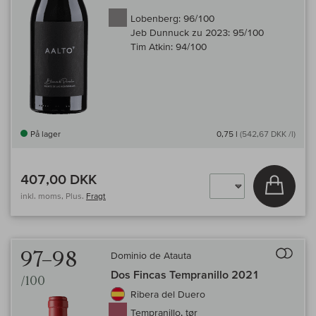
Lobenberg:
96/100
Jeb Dunnuck zu 2023:
95/100
Tim Atkin:
94/100
På lager
0,75 l
(542,67 DKK /l)
407,00 DKK
Læg i 
inkl. moms, Plus.
Fragt
Til 
97–98
Dominio de Atauta
Dos Fincas Tempranillo 2021
/100
Ribera del Duero
Tempranillo, tør