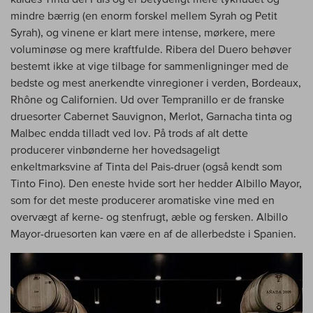
mindre bærrig (en enorm forskel mellem Syrah og Petit
Syrah), og vinene er klart mere intense, mørkere, mere
voluminøse og mere kraftfulde. Ribera del Duero behøver
bestemt ikke at vige tilbage for sammenligninger med de
bedste og mest anerkendte vinregioner i verden, Bordeaux,
Rhône og Californien. Ud over Tempranillo er de franske
druesorter Cabernet Sauvignon, Merlot, Garnacha tinta og
Malbec endda tilladt ved lov. På trods af alt dette
producerer vinbønderne her hovedsageligt
enkeltmarksvine af Tinta del Pais-druer (også kendt som
Tinto Fino). Den eneste hvide sort her hedder Albillo Mayor,
som for det meste producerer aromatiske vine med en
overvægt af kerne- og stenfrugt, æble og fersken. Albillo
Mayor-druesorten kan være en af de allerbedste i Spanien.