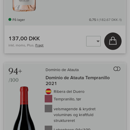
På lager
0,75 l
(182,67 DKK /l)
137,00 DKK
Læg i 
inkl. moms, Plus.
Fragt
Til 
94+
Dominio de Atauta
Dominio de Atauta Tempranillo
/100
2021
Ribera del Duero
Tempranillo, tør
velsmagende & krydret
voluminøs og kraftfuld
struktureret
Lobenberg:
94+/100