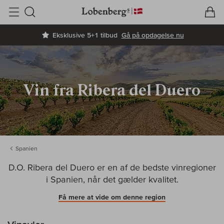
V
I
Søg
Eksklusive 5+1 tilbud
Gå på opdagelse nu
Vin fra Ribera del Duero
Spanien
D.O. Ribera del Duero er en af de bedste vinregioner
i Spanien, når det gælder kvalitet.
Få mere at vide om denne region