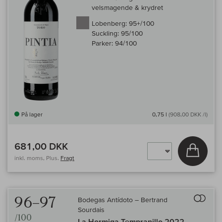
velsmagende & krydret
Lobenberg:
95+/100
Suckling:
95/100
Parker:
94/100
På lager
0,75 l
(908,00 DKK /l)
681,00 DKK
Læg i 
inkl. moms, Plus.
Fragt
Til 
96–97
Bodegas Antídoto – Bertrand
Sourdais
/100
La Hormiga Tempranillo 2022