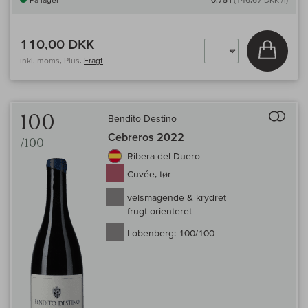
110,00 DKK
Læg i 
inkl. moms, Plus.
Fragt
Til 
100
Bendito Destino
Cebreros 2022
/100
Ribera del Duero
Cuvée, tør
velsmagende & krydret
frugt-orienteret
Lobenberg:
100/100