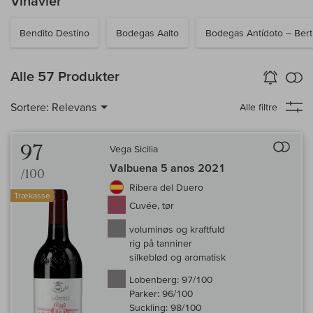
Vinavler
Bendito Destino
Bodegas Aalto
Bodegas Antídoto – Bert
in
Alle 57 Produkter
Vin-Alarm
aktiver
Samm
Sortere:
Relevans
Alle filtre
Til 
97
Vega Sicilia
Valbuena 5 anos 2021
/100
Ribera del Duero
Trækasse
Cuvée, tør
voluminøs og kraftfuld
rig på tanniner
silkeblød og aromatisk
Lobenberg:
97/100
Parker:
96/100
Suckling:
98/100