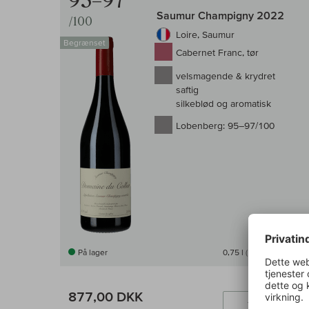
95–97
Saumur Champigny 2022
/100
Loire, Saumur
Begrænset
Cabernet Franc, tør
velsmagende & krydret
saftig
silkeblød og aromatisk
Lobenberg:
95–97/100
På lager
0,75 l
(1.169,33 DKK /l)
877,00 DKK
Læ