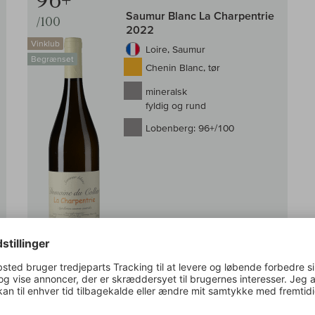
96+
Saumur Blanc La Charpentrie
/100
2022
Vinklub
Loire, Saumur
Begrænset
Chenin Blanc, tør
mineralsk
fyldig og rund
Lobenberg:
96+/100
På lager
0,75 l
(1.409,33 DKK /l)
Kun tilgængelig for medlemmer af vinklubben
g i kurv
Log ind i butikken