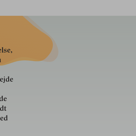
lse,
n
bejde
nde
ldt
ved