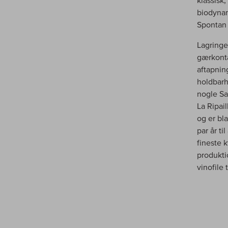
klassisk
biodynami
Spontan 
Lagringe
gærkonta
aftapnin
holdbarh
nogle Sa
La Ripai
og er bla
par år ti
fineste k
produkti
vinofile