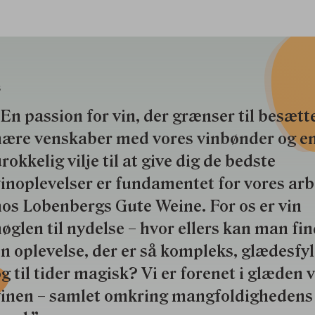
S
En passion for vin, der grænser til besætte
nære venskaber med vores vinbønder og e
rokkelig vilje til at give dig de bedste
inoplevelser er fundamentet for vores ar
os Lobenbergs Gute Weine. For os er vin
øglen til nydelse – hvor ellers kan man fi
n oplevelse, der er så kompleks, glædesfy
g til tider magisk? Vi er forenet i glæden 
vinen – samlet omkring mangfoldighedens