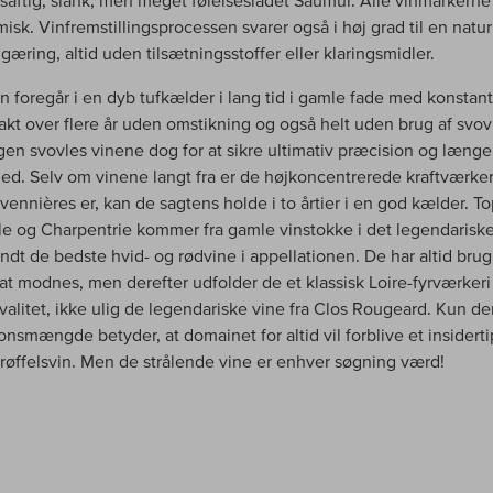
, saftig, slank, men meget følelsesladet Saumur. Alle vinmarkerne
sk. Vinfremstillingsprocessen svarer også i høj grad til en naturl
gæring, altid uden tilsætningsstoffer eller klaringsmidler.
n foregår i en dyb tufkælder i lang tid i gamle fade med konstant
kt over flere år uden omstikning og også helt uden brug af svov
gen svovles vinene dog for at sikre ultimativ præcision og længe
ed. Selv om vinene langt fra er de højkoncentrerede kraftværke
vennières er, kan de sagtens holde i to årtier i en god kælder. T
lle og Charpentrie kommer fra gamle vinstokke i det legendarisk
ndt de bedste hvid- og rødvine i appellationen. De har altid brug 
l at modnes, men derefter udfolder de et klassisk Loire-fyrværkeri
valitet, ikke ulig de legendariske vine fra Clos Rougeard. Kun den
onsmængde betyder, at domainet for altid vil forblive et insiderti
 trøffelsvin. Men de strålende vine er enhver søgning værd!