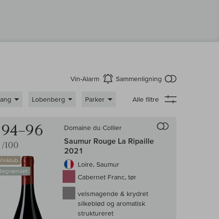
intet produkt 
Vin-Alarm
Sammenligning
aktiver
gang
Lobenberg
Parker
Alle filtre
enligningen af vin
Til sammenligni
94–96
Domaine du Collier
Saumur Rouge La Ripaille
/100
2021
Vinklub
Loire, Saumur
Begrænset
Cabernet Franc, tør
velsmagende & krydret
silkeblød og aromatisk
struktureret