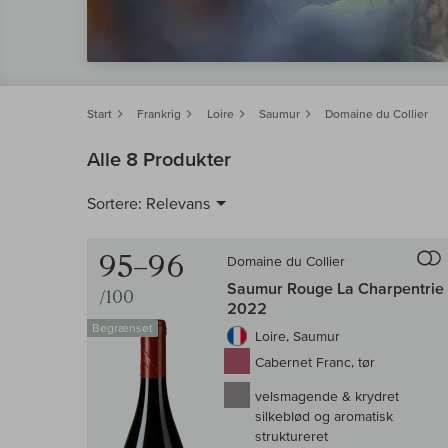
Start
Frankrig
Loire
Saumur
Domaine du Collier
Alle 8 Produkter
Sortere:
Relevans
95–96
Domaine du Collier
Saumur Rouge La Charpentrie
/100
2022
Begrænset
Loire, Saumur
Cabernet Franc, tør
velsmagende & krydret
silkeblød og aromatisk
struktureret