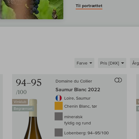
Til portrættet
Farve
Pris [DKK]
År
Til sammenligningen af vin
Til samm
94–95
Domaine du Collier
Saumur Blanc 2022
/100
Loire, Saumur
Vinklub
Chenin Blanc, tør
Begrænset
mineralsk
fyldig og rund
Lobenberg:
94–95/100