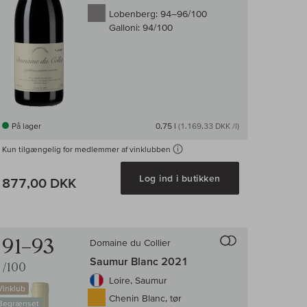
Lobenberg:
94–96/100
Galloni:
94/100
På lager
0,75 l
(1.169,33 DKK /l)
Kun tilgængelig for medlemmer af vinklubben
Log ind i butikken
877,00 DKK
enligningen af vin
Til sammenligni
91–93
Domaine du Collier
Saumur Blanc 2021
/100
Loire, Saumur
Vinklub
Chenin Blanc, tør
Begrænset