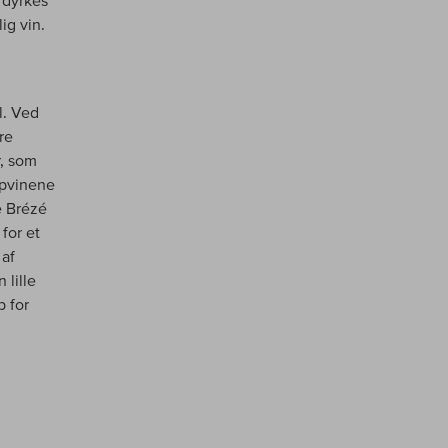
 dyrkes
ig vin.
l. Ved
re
r, som
opvinene
e Brézé
for et
 af
 lille
p for