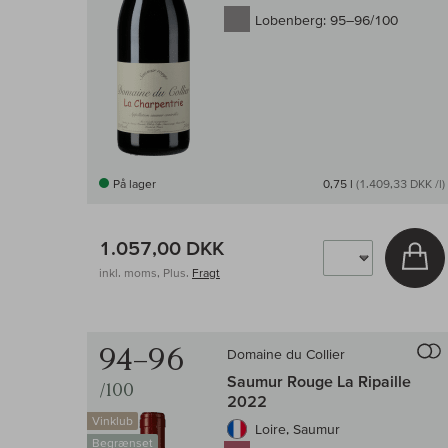
Lobenberg:
95–96/100
På lager
0,75 l
(1.409,33 DKK /l)
1.057,00 DKK
Læ
inkl. moms, Plus.
Fragt
94–96
Domaine du Collier
Saumur Rouge La Ripaille
/100
2022
Vinklub
Loire, Saumur
Begrænset