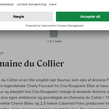
1.057,00 DKK
1 - 8 af 8 Produkter
1
1 af 1
Sider
ÆT
aine du Collier
du Collier er en lille vingård nær Saumur, som ejes af Antoine F
en legendariske Charly Foucault fra Clos Rougeard. Efter at have
ux og arbejdet hos Clos Rougeard i mange år ønskede Antoine a
e sine egne ambitioner og grundlagde sin Domaine du Collier i 1
hektar Chenin Blanc og 2,5 hektar Cabernet Franc producerer h