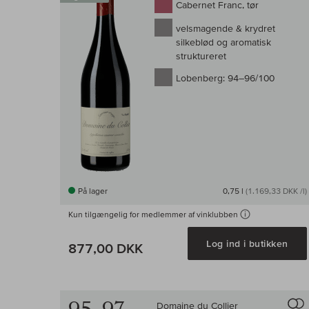
Cabernet Franc, tør
velsmagende & krydret
silkeblød og aromatisk
struktureret
Lobenberg:
94–96/100
På lager
0,75 l
(1.169,33 DKK /l)
Kun tilgængelig for medlemmer af vinklubben
Log ind i butikken
877,00 DKK
Domaine du Collier