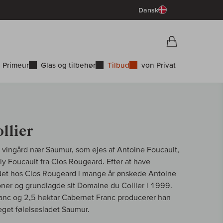
Dansk
Vorschau War
Indkøbskurv
 Primeur
Glas og tilbehør
Tilbud
von Privat
llier
le vingård nær Saumur, som ejes af Antoine Foucault,
y Foucault fra Clos Rougeard. Efter at have
jdet hos Clos Rougeard i mange år ønskede Antoine
ioner og grundlagde sit Domaine du Collier i 1999.
lanc og 2,5 hektar Cabernet Franc producerer han
meget følelsesladet Saumur.