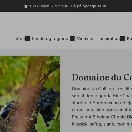
Eksklusive 5+1 tilbud
Gå på opdagelse nu
Vine
Lande og regioner
Vinavler
Inspiration
En
Domaine du Co
Domaine du Collier er en lil
søn af den legendariske Charl
studeret i Bordeaux og arbe
at realisere sine egne ambit
Fra kun 4,5 hektar Chenin B
klassisk, saftig, slank, men 