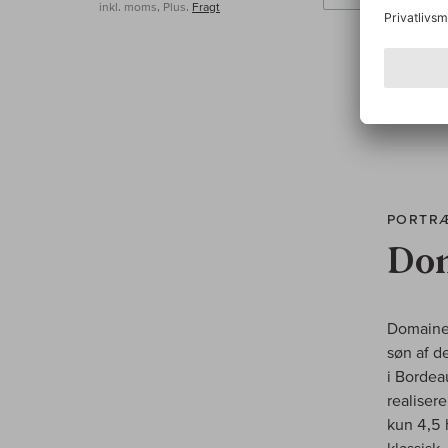
inkl. moms, Plus.
Fragt
PORTR
Dom
Domaine 
søn af d
i Bordea
realiser
kun 4,5 