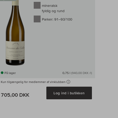
mineralsk
fyldig og rund
Parker:
91–93/100
På lager
0,75 l
(940,00 DKK /l)
Kun tilgængelig for medlemmer af vinklubben
Log ind i butikken
705,00 DKK
enligningen af vin