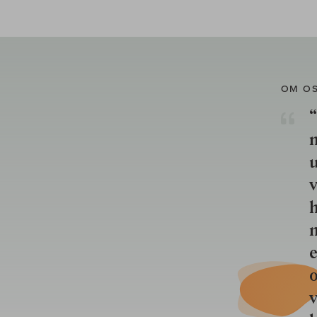
OM O
“
u
v
h
n
e
o