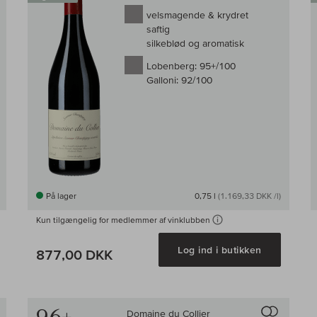
velsmagende & krydret
saftig
silkeblød og aromatisk
Lobenberg:
95+/100
Galloni:
92/100
På lager
0,75 l
(1.169,33 DKK /l)
Kun tilgængelig for medlemmer af vinklubben
Log ind i butikken
877,00 DKK
Til sammenligningen af vin
Til samm
Domaine du Collier