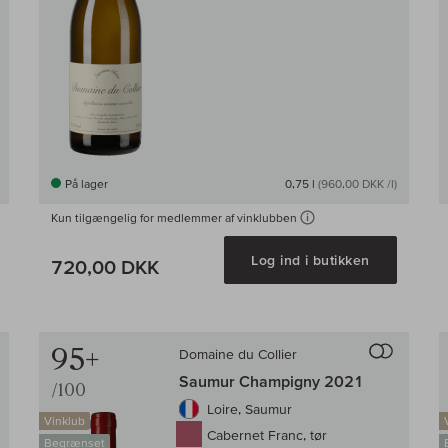
På lager
0,75 l
(960,00 DKK /l)
Kun tilgængelig for medlemmer af vinklubben
g i kurv
Log ind i butikken
720,00 DKK
Til sammenligningen af vin
Til samm
95+
Domaine du Collier
Saumur Champigny 2021
/100
Loire, Saumur
Vinklub
Cabernet Franc, tør
Begrænset