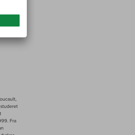
oucault,
 studeret
t
999. Fra
an