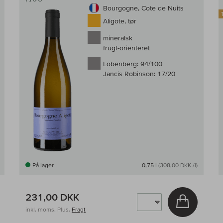
Bourgogne, Cote de Nuits
Aligote, tør
mineralsk
frugt-orienteret
Lobenberg:
94/100
Jancis Robinson:
17/20
På lager
0,75 l
(308,00 DKK /l)
231,00 DKK
g i kurv
Læg i kur
inkl. moms, Plus.
Fragt