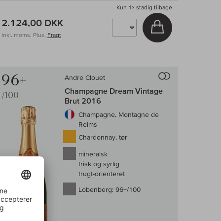
Kun
1×
stadig tilbage
2.124,00 DKK
v
Læg i kurv
inkl. moms, Plus.
Fragt
enligningen af vin
Til sammenligni
96+
Andre Clouet
Champagne Dream Vintage
/100
Brut 2016
Champagne, Montagne de
Reims
Chardonnay, tør
mineralsk
frisk og syrlig
frugt-orienteret
Lobenberg:
96+/100