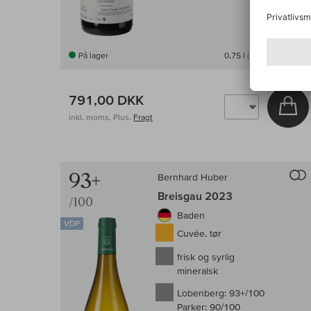
På lager
0,75 l
(1.054,67 DKK /l)
791,00 DKK
Læ
inkl. moms, Plus.
Fragt
93+
Bernhard Huber
Breisgau 2023
/100
Baden
VDP
Cuvée, tør
frisk og syrlig
mineralsk
Lobenberg:
93+/100
Parker:
90/100