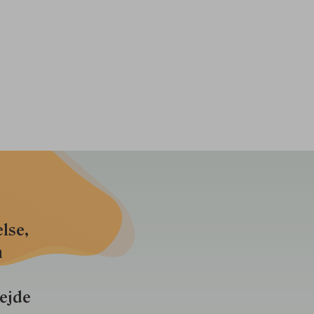
lse,
n
bejde