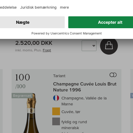
På lager
0,75 l
(3.360,00 DKK /l)
2.520,00 DKK
g i kurv
Læg i kur
inkl. moms, Plus.
Fragt
Til sammenligningen af vin
Til samm
100
Tarlant
Champagne Cuvée Louis Brut
/100
Nature 1996
Begrænset
Champagne, Vallée de la
Marne
Cuvée, tør
fyldig og rund
mineralsk