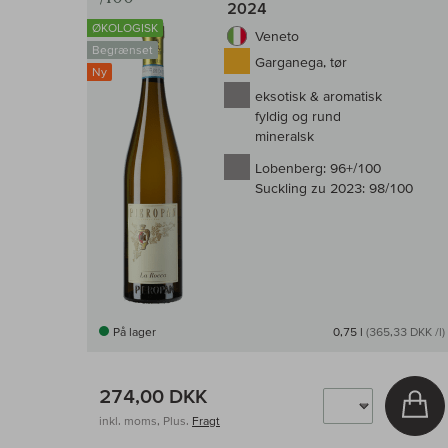
2024
ØKOLOGISK
Veneto
Begrænset
Garganega, tør
Ny
eksotisk & aromatisk
fyldig og rund
mineralsk
Lobenberg:
96+/100
Suckling zu 2023:
98/100
På lager
0,75 l
(365,33 DKK /l)
274,00 DKK
Læ
inkl. moms, Plus.
Fragt