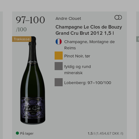
Til sammenligningen af vin
Til samm
97–100
Andre Clouet
Champagne Le Clos de Bouzy
/100
Grand Cru Brut 2012 1,5 l
Trækasse
Champagne, Montagne de
Reims
Pinot Noir, tør
fyldig og rund
mineralsk
Lobenberg:
97–100/100
På lager
1,5 l
(1.454,67 DKK /l)