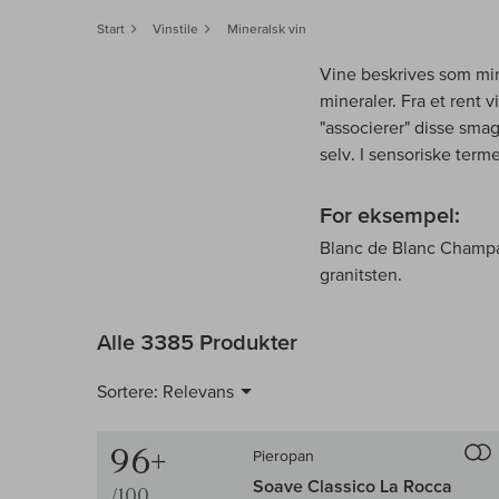
Start
Vinstile
Mineralsk vin
Vine beskrives som min
mineraler. Fra et rent 
"associerer" disse smag
selv. I sensoriske terme
For eksempel:
Blanc de Blanc Champag
granitsten.
Alle 3385 Produkter
Sortere:
Relevans
96+
Pieropan
Soave Classico La Rocca
/100