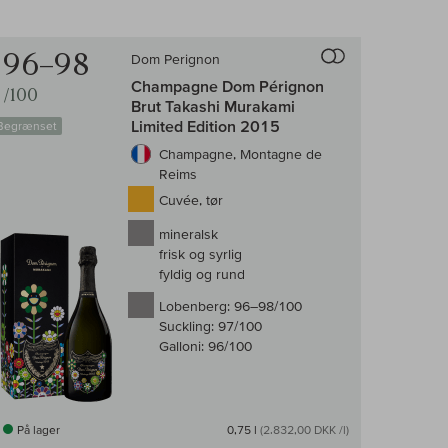
enligningen af vin
Til sammenligni
96–98
Dom Perignon
Champagne Dom Pérignon
/100
Brut Takashi Murakami
Limited Edition 2015
Begrænset
Champagne, Montagne de
Reims
Cuvée, tør
mineralsk
frisk og syrlig
fyldig og rund
Lobenberg:
96–98/100
Suckling:
97/100
Galloni:
96/100
På lager
0,75 l
(2.832,00 DKK /l)