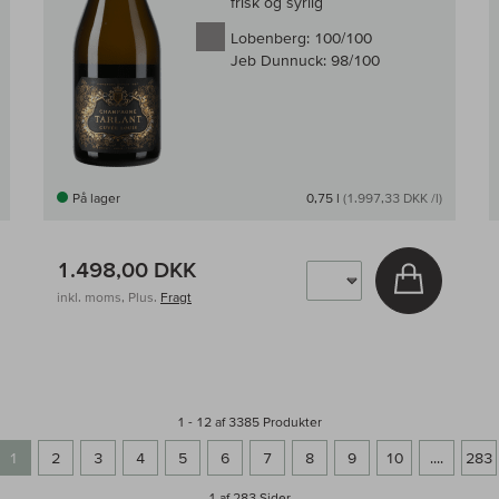
frisk og syrlig
Lobenberg:
100/100
Jeb Dunnuck:
98/100
På lager
0,75 l
(1.997,33 DKK /l)
1.498,00 DKK
g i kurv
Læg i kur
inkl. moms, Plus.
Fragt
1 - 12 af 3385 Produkter
1
2
3
4
5
6
7
8
9
10
....
283
1 af 283
Sider