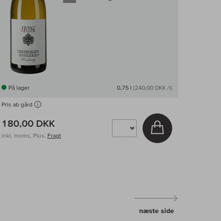
På lager
0,75 l
(240,00 DKK /l)
Pris ab gård
v
180,00 DKK
Læg i kurv
inkl. moms, Plus.
Fragt
næste side