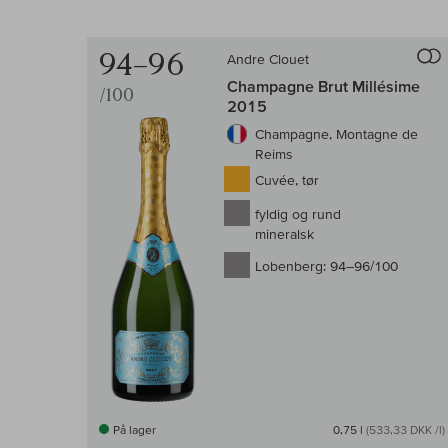
94–96
Andre Clouet
Champagne Brut Millésime
/100
2015
Champagne, Montagne de
Reims
Cuvée, tør
fyldig og rund
mineralsk
Lobenberg:
94–96/100
På lager
0,75 l
(533,33 DKK /l)