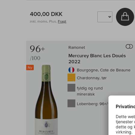
400,00 DKK
Læ
inkl. moms, Plus.
Fragt
96+
Ramonet
Mercurey Blanc Les Doués
/100
2022
Ny
Bourgogne, Cote de Beaune
Chardonnay, tør
fyldig og rund
mineralsk
Lobenberg:
96+/100