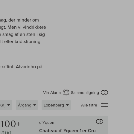
mag, der minder om
ugt. Men vi vindrikkere
 smag af en sten i sig
 eller kridtslibning.
x/flint, Alvarinho på
intet produkt 
Vin-Alarm
Sammenligning
aktiver
KK]
Årgang
Lobenberg
Alle filtre
enligningen af vin
Til sammenligni
100+
d'Yquem
Chateau d' Yquem 1er Cru
/100