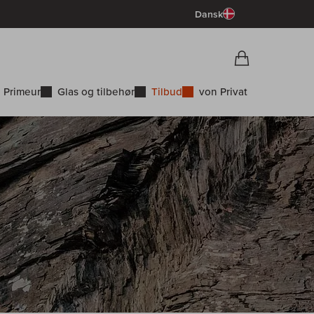
Dansk
Vorschau War
Indkøbskurv
 Primeur
Glas og tilbehør
Tilbud
von Privat