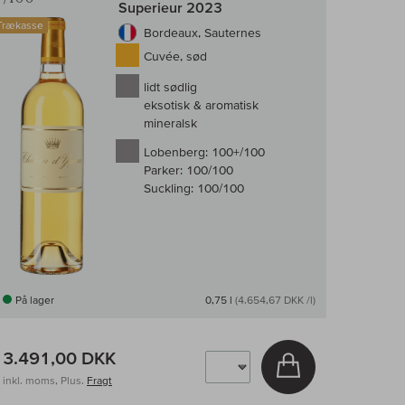
Superieur 2023
Trækasse
Bordeaux, Sauternes
Cuvée, sød
lidt sødlig
eksotisk & aromatisk
mineralsk
Lobenberg:
100+/100
Parker:
100/100
Suckling:
100/100
På lager
0,75 l
(4.654,67 DKK /l)
3.491,00 DKK
v
Læg i kurv
inkl. moms, Plus.
Fragt