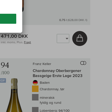
På lager
0,75 l
(628,00 DKK /l)
471,00 DKK
v
Læg i kurv
inkl. moms, Plus.
Fragt
enligningen af vin
Til sammenligni
94
Franz Keller
Chardonnay Oberbergener
/100
Bassgeige Erste Lage 2023
VDP
Baden
Chardonnay, tør
mineralsk
fyldig og rund
Lobenberg:
94/100