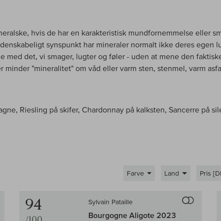
eralske, hvis de har en karakteristisk mundfornemmelse eller s
videnskabeligt synspunkt har mineraler normalt ikke deres egen l
e med det, vi smager, lugter og føler - uden at mene den faktiske
r minder "mineralitet" om våd eller varm sten, stenmel, varm asfalt
ne, Riesling på skifer, Chardonnay på kalksten, Sancerre på sile
Farve
Land
Pris [D
Til sammenligningen af vin
Til samm
94
Sylvain Pataille
Bourgogne Aligote 2023
/100