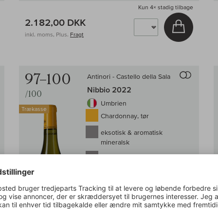
Kun
4×
stadig tilbage
2.182,00 DKK
g i kurv
Læg i kur
inkl. moms, Plus.
Fragt
Til sammenligningen af vin
Til samm
97–100
Antinori - Castello della Sala
Nibbio 2022
/100
Umbrien
Trækasse
Chardonnay, tør
eksotisk & aromatisk
mineralsk
Lobenberg:
97–100/100