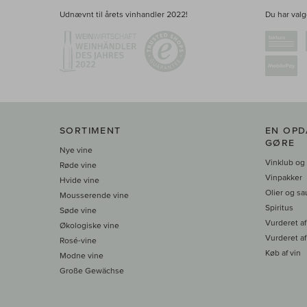
Udnævnt til årets vinhandler 2022!
Du har valge
SORTIMENT
EN OPD
GØRE
Nye vine
Vinklub og
Røde vine
Vinpakker
Hvide vine
Olier og sa
Mousserende vine
Spiritus
Søde vine
Vurderet af
Økologiske vine
Vurderet af
Rosé-vine
Køb af vin
Modne vine
Große Gewächse