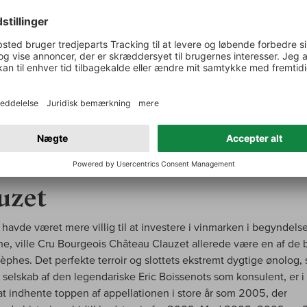
RÆT
uzet
 havde været mere villig til at investere i vinmarken i begyndels
e, ville Cru Bourgeois Château Clauzet allerede være en af de b
tèphes. Det perfekte terroir og slottets ekstremt dygtige ønolog, 
 selskab af den legendariske Eric Boissenots som konsulent, er i s
t indhente toppen af appellationen i store år som 2005, der