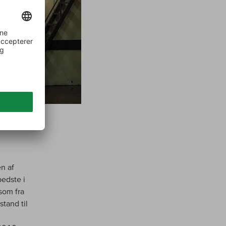
en af
edste i
som fra
tand til