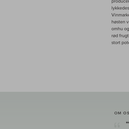
producer
lykkedes
Vinmarke
høsten v
omhu og 
rød frugt
stort pot
OM O
“