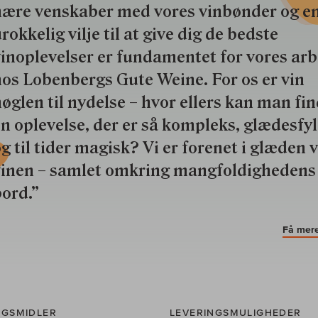
nære venskaber med vores vinbønder og e
rokkelig vilje til at give dig de bedste
inoplevelser er fundamentet for vores ar
os Lobenbergs Gute Weine. For os er vin
øglen til nydelse – hvor ellers kan man fi
n oplevelse, der er så kompleks, glædesfy
g til tider magisk? Vi er forenet i glæden 
vinen – samlet omkring mangfoldighedens
ord.”
Få mere
NGSMIDLER
LEVERINGSMULIGHEDER