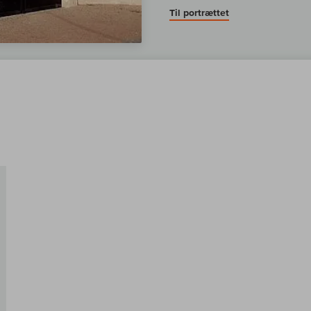
Til portrættet
Til sammenligningen af vin