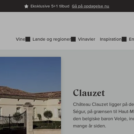
Eksklusive 5+1 tilbud
Gå på opdagelse nu
Vine
Lande og regioner
Vinavler
Inspiration
En
Clauzet
Château Clauzet ligger på d
Ségur, på grænsen til Haut-M
den belgiske baron Velge, in
mange år siden.