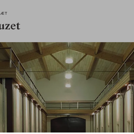
RÆT
uzet