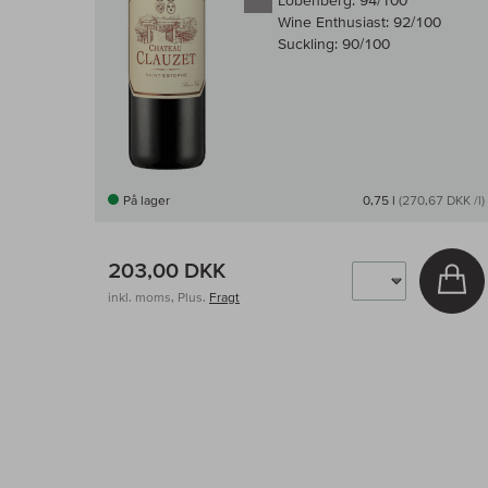
Lobenberg:
94/100
Wine Enthusiast:
92/100
Suckling:
90/100
På lager
0,75 l
(270,67 DKK /l)
203,00 DKK
Læ
inkl. moms, Plus.
Fragt