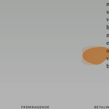
u
v
h
n
e
o
b
FREMRAGENDE
BETALI