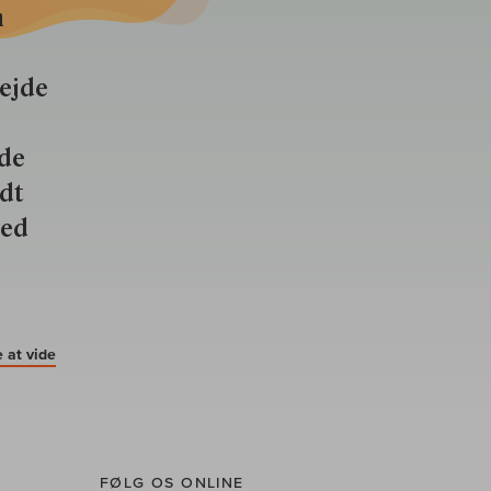
n
bejde
nde
ldt
ved
 at vide
FØLG OS ONLINE