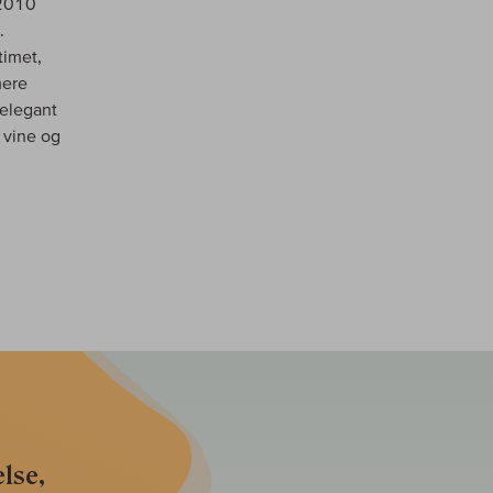
 2010
.
timet,
mere
 elegant
e vine og
lse,