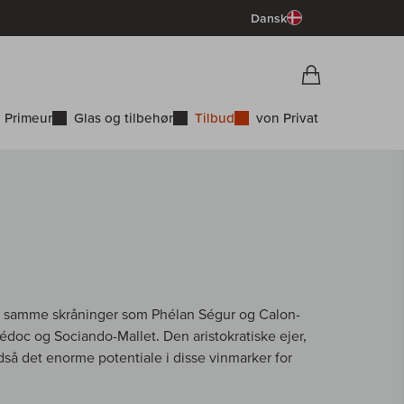
Dansk
Vorschau War
Indkøbskurv
 Primeur
Glas og tilbehør
Tilbud
von Privat
e samme skråninger som Phélan Ségur og Calon-
édoc og Sociando-Mallet. Den aristokratiske ejer,
dså det enorme potentiale i disse vinmarker for