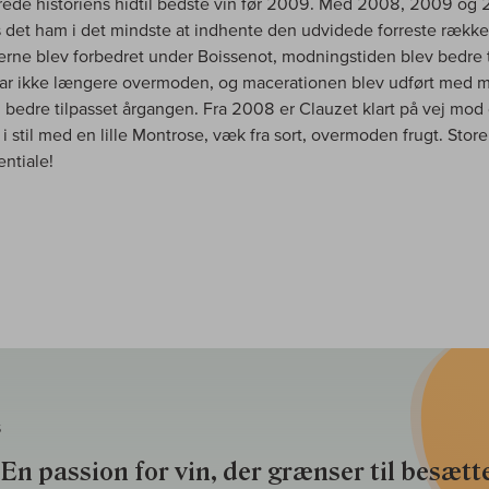
ede historiens hidtil bedste vin før 2009. Med 2008, 2009 og
 det ham i det mindste at indhente den udvidede forreste række
rne blev forbedret under Boissenot, modningstiden blev bedre 
ar ikke længere overmoden, og macerationen blev udført med 
bedre tilpasset årgangen. Fra 2008 er Clauzet klart på vej mod
 i stil med en lille Montrose, væk fra sort, overmoden frugt. Stor
entiale!
S
En passion for vin, der grænser til besætte