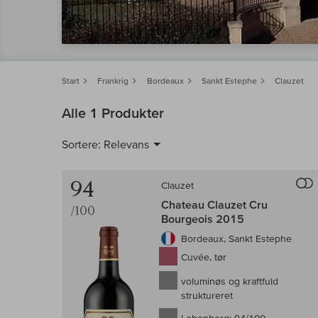
Start
Frankrig
Bordeaux
Sankt Estephe
Clauzet
Alle 1 Produkter
Sortere:
Relevans
94
Clauzet
Chateau Clauzet Cru
/100
Bourgeois 2015
Bordeaux, Sankt Estephe
Cuvée, tør
voluminøs og kraftfuld
struktureret