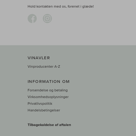
Hold kontakten med os, forenet i glæde!
VINAVLER
Vinproducenter A-Z
INFORMATION OM
Forsendelse og betaling
Virksomhedsoplysninger
Privatlivspolitik
Handelsbetingelser
Tilbagekaldelse af aftalen