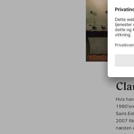
I PORT
Cla
Hvis han
1990'ern
Saint-Es
2007 fik
næsten a