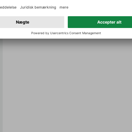
inkl. moms, Plus.
Fragt
Til sammenligningen af vin