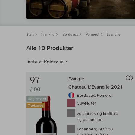
Start
Frankrig
Bordeaux
Pomerol
Evangile
Alle 10 Produkter
Sortere:
Relevans
97
Evangile
Chateau L’Evangile 2021
/100
Bordeaux, Pomerol
Begrænset
Cuvée, tør
Trækasse
voluminøs og kraftfuld
rig på tanniner
Lobenberg:
97/100