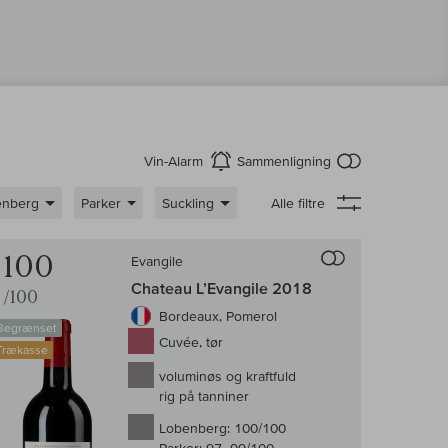
intet produkt 
Vin-Alarm
Sammenligning
aktiver
enberg
Parker
Suckling
Alle filtre
enligningen af vin
Til sammenligni
100
Evangile
Chateau L’Evangile 2018
/100
Bordeaux, Pomerol
Begrænset
Cuvée, tør
Trækasse
voluminøs og kraftfuld
rig på tanniner
Lobenberg:
100/100