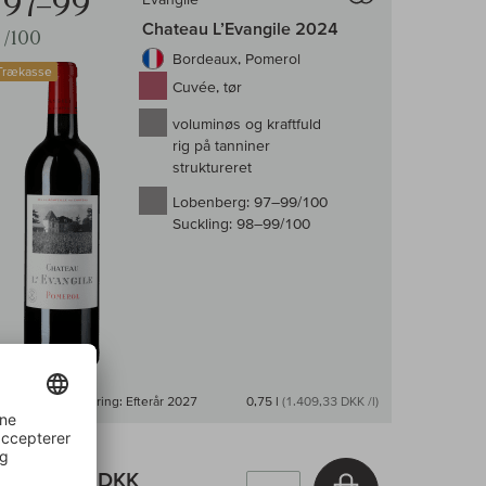
97–99
Chateau L’Evangile 2024
/100
Bordeaux, Pomerol
Trækasse
Cuvée, tør
voluminøs og kraftfuld
rig på tanniner
struktureret
Lobenberg:
97–99/100
Suckling:
98–99/100
Førende levering: Efterår 2027
0,75 l
(1.409,33 DKK /l)
Subskription
1.057,00 DKK
v
Læg i kurv