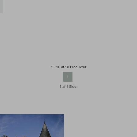
g i kurv
1 - 10 af 10 Produkter
1
1 af 1
Sider