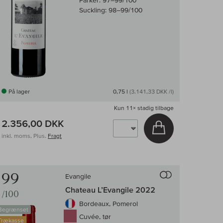
Parker:
97–99/100
Suckling:
98–99/100
På lager
0,75 l
(3.141,33 DKK /l)
Kun
11×
stadig tilbage
2.356,00 DKK
v
Læg i kurv
inkl. moms, Plus.
Fragt
enligningen af vin
Til sammenligni
99
Evangile
Chateau L’Evangile 2022
/100
Bordeaux, Pomerol
Begrænset
Cuvée, tør
Trækasse