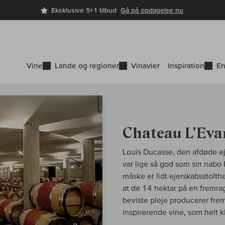
Eksklusive 5+1 tilbud
Gå på opdagelse nu
Vine
Lande og regioner
Vinavler
Inspiration
En
Chateau L'Eva
Louis Ducasse, den afdøde ej
var lige så god som sin nabo
måske er lidt ejerskabsstolth
at de 14 hektar på en fremr
beviste pleje producerer fre
inspirerende vine, som helt kl