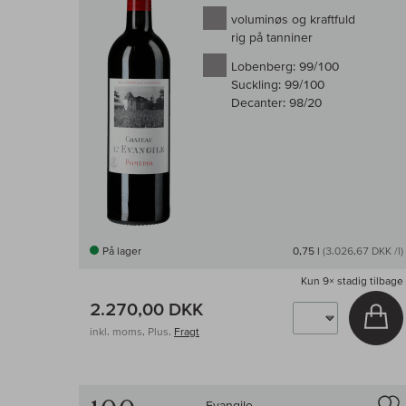
voluminøs og kraftfuld
rig på tanniner
Lobenberg:
99/100
Suckling:
99/100
Decanter:
98/20
På lager
0,75 l
(3.026,67 DKK /l)
Kun
9×
stadig tilbage
2.270,00 DKK
Læ
inkl. moms, Plus.
Fragt
Evangile