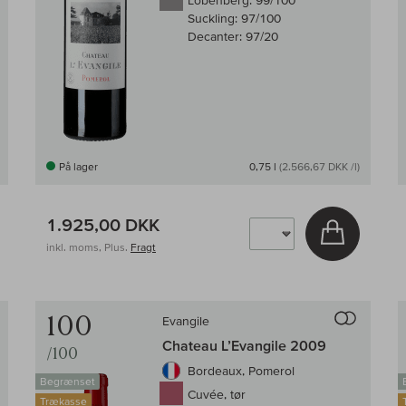
Lobenberg:
99/100
Suckling:
97/100
Decanter:
97/20
På lager
0,75 l
(2.566,67 DKK /l)
1.925,00 DKK
g i kurv
Læg i kur
inkl. moms, Plus.
Fragt
Til sammenligningen af vin
Til samm
100
Evangile
Chateau L’Evangile 2009
/100
Bordeaux, Pomerol
Begrænset
Cuvée, tør
Trækasse