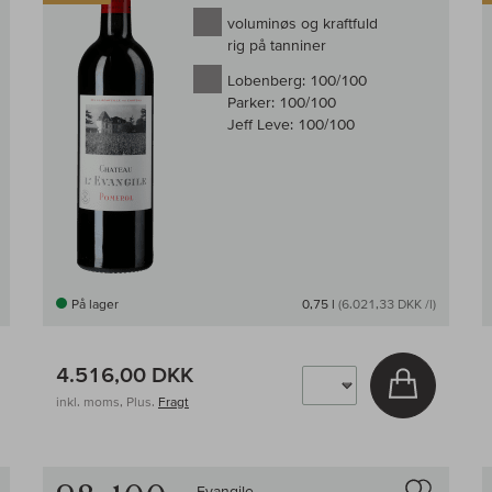
voluminøs og kraftfuld
rig på tanniner
Lobenberg:
100/100
Parker:
100/100
Jeff Leve:
100/100
På lager
0,75 l
(6.021,33 DKK /l)
4.516,00 DKK
g i kurv
Læg i kur
inkl. moms, Plus.
Fragt
Til sammenligningen af vin
Til samm
Evangile