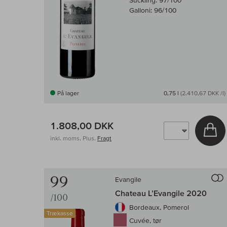
Suckling:
97/100
Galloni:
96/100
På lager
0,75 l
(2.410,67 DKK /l)
1.808,00 DKK
Læ
inkl. moms, Plus.
Fragt
99
Evangile
Chateau L’Evangile 2020
/100
Bordeaux, Pomerol
Trækasse
Cuvée, tør