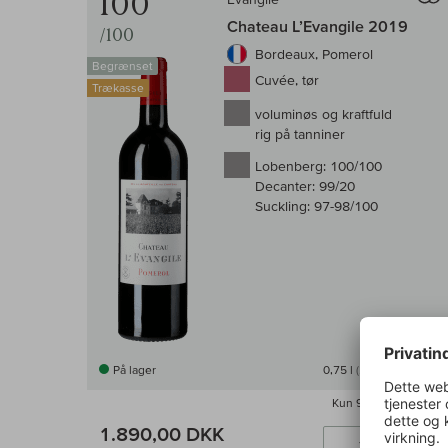
100
Chateau L’Evangile 2019
/100
Bordeaux, Pomerol
Begrænset
Cuvée, tør
Trækasse
voluminøs og kraftfuld
rig på tanniner
Lobenberg:
100/100
Decanter:
99/20
Suckling:
97-98/100
På lager
0,75 l
(2.520,00 DKK /l)
Kun
9×
stadig tilbage
1.890,00 DKK
Læ