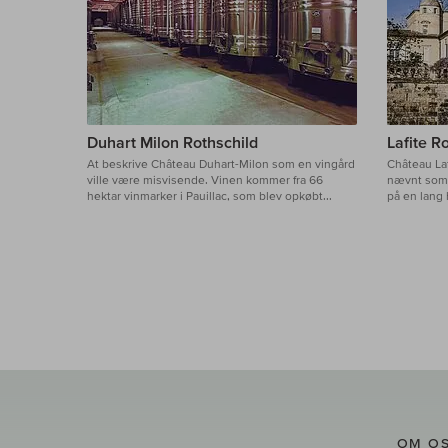
Duhart Milon Rothschild
Lafite R
At beskrive Château Duhart-Milon som en vingård
Château Laf
ville være misvisende. Vinen kommer fra 66
nævnt som 
hektar vinmarker i Pauillac, som blev opkøbt...
på en lang 
OM O