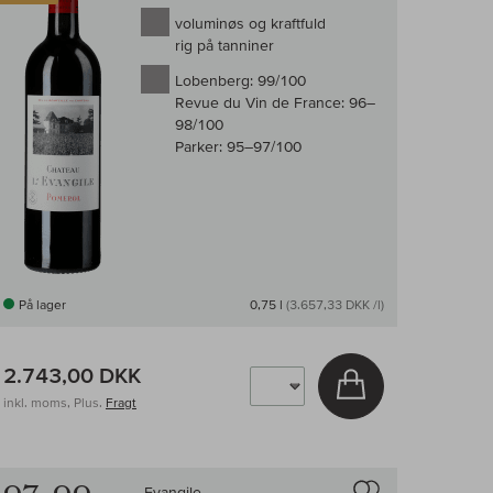
voluminøs og kraftfuld
rig på tanniner
Lobenberg:
99/100
Revue du Vin de France:
96–
98/100
Parker:
95–97/100
På lager
0,75 l
(3.657,33 DKK /l)
2.743,00 DKK
v
Læg i kurv
inkl. moms, Plus.
Fragt
enligningen af vin
Til sammenligni
Evangile