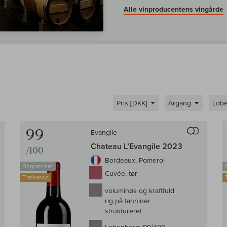
Alle vinproducentens vingårde
Pris [DKK]
Årgang
Lob
Til sammenligningen af vin
Til samm
99
Evangile
Chateau L’Evangile 2023
/100
Bordeaux, Pomerol
Begrænset
Cuvée, tør
Trækasse
voluminøs og kraftfuld
rig på tanniner
struktureret