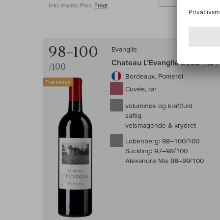
inkl. moms, Plus.
Fragt
98–100
Evangile
Chateau L’Evangile 2025 1,5 l
/100
Bordeaux, Pomerol
Trækasse
Cuvée, tør
voluminøs og kraftfuld
saftig
velsmagende & krydret
Lobenberg:
98–100/100
Suckling:
97–98/100
Alexandre Ma:
98–99/100