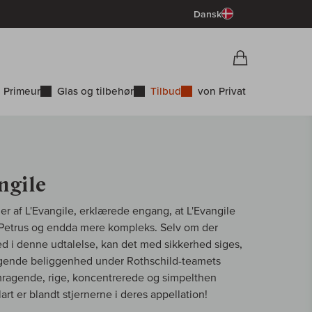
Dansk
Vorschau War
Indkøbskurv
 Primeur
Glas og tilbehør
Tilbud
von Privat
ngile
er af L'Evangile, erklærede engang, at L'Evangile
 Petrus og endda mere kompleks. Selv om der
ed i denne udtalelse, kan det med sikkerhed siges,
agende beliggenhed under Rothschild-teamets
mragende, rige, koncentrerede og simpelthen
art er blandt stjernerne i deres appellation!