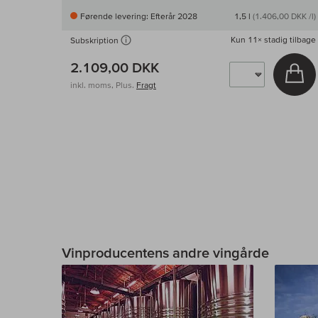
Førende levering: Efterår 2028
1,5 l
(1.406,00 DKK /l)
Kun
11×
stadig tilbage
Subskription
2.109,00 DKK
Læ
inkl. moms, Plus.
Fragt
Vinproducentens andre vingårde