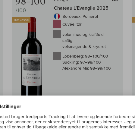
98–100
Chateau L’Evangile 2025
/100
Bordeaux, Pomerol
Trækasse
Cuvée, tør
voluminøs og kraftfuld
saftig
velsmagende & krydret
Lobenberg:
98–100/100
Suckling:
97–98/100
Alexandre Ma:
98–99/100
Førende levering: Efterår 2028
0,75 l
(1.409,33 DKK /l)
Subskription
g i kurv
1.057,00 DKK
Læg i kur