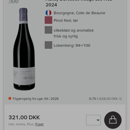
/100
2024
Bourgogne, Cote de Beaune
Pinot Noir, tør
silkeblød og aromatisk
frisk og syrlig
Lobenberg:
94+/100
Tilgængelig fra uge 34 i 2026
0,75 l
(428,00 DKK /l)
321,00 DKK
Læg i 
inkl. moms, Plus.
Fragt