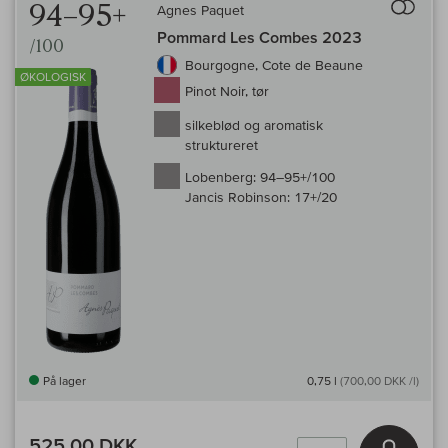
94–95+
Agnes Paquet
Pommard Les Combes 2023
/100
Bourgogne, Cote de Beaune
ØKOLOGISK
Pinot Noir, tør
silkeblød og aromatisk
struktureret
Lobenberg:
94–95+/100
Jancis Robinson:
17+/20
På lager
0,75 l
(700,00 DKK /l)
525,00 DKK
Læg i 