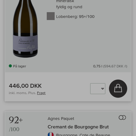
mineralsk
fyldig og rund
Lobenberg:
95+/100
På lager
0,75 l
(594,67 DKK /l)
446,00 DKK
Læg i 
inkl. moms, Plus.
Fragt
Til 
92+
Agnes Paquet
Cremant de Bourgogne Brut
/100
Bourgogne, Cote de Beaune