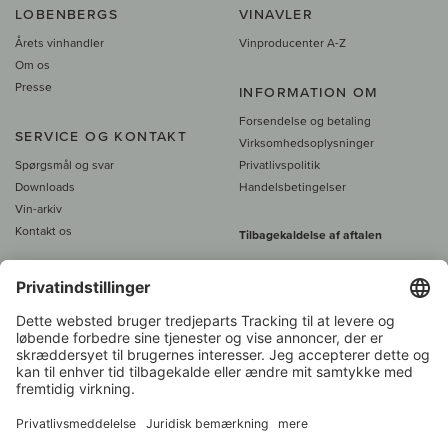
LOBENBERGS
VINAVLER
Årets vinhandler
Vinproducenter A-Z
Om os
Presse
INFORMATION OM
Forsendelse og betaling
SERVICE OG KONTAKT
Virksomhedsoplysninger
Spørgsmål og svar
Privatlivspolitik
Downloads
Handelsbetingelser
Vin-arkiv
Kontakt os
Tilbagekaldelse af aftalen
Alle priser er inkl. moms, plus 39
DKK i fragt
- fra
450 DKK gratis fragt
Kundeservice:
+49 421 696 797-0