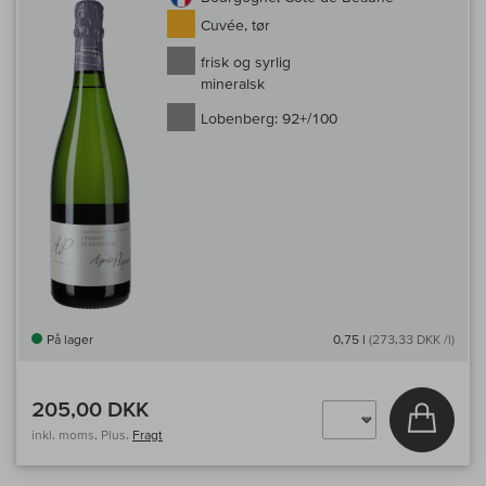
Cuvée, tør
frisk og syrlig
mineralsk
Lobenberg:
92+/100
På lager
0,75 l
(273,33 DKK /l)
205,00 DKK
Læg i 
inkl. moms, Plus.
Fragt