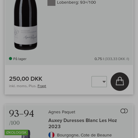
Lobenberg:
93+/100
På lager
0,75 l
(333,33 DKK /l)
250,00 DKK
Læg i 
inkl. moms, Plus.
Fragt
Til 
93–94
Agnes Paquet
Auxey Duresses Blanc Les Hoz
/100
2023
ØKOLOGISK
Bourgogne, Cote de Beaune