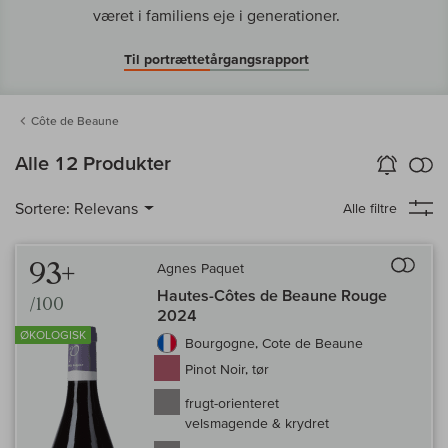
været i familiens eje i generationer.
Til portrættet
årgangsrapport
Côte de Beaune
in
Alle 12 Produkter
Vin-Alarm
aktiver
Samm
Sortere:
Relevans
Alle filtre
Til 
93+
Agnes Paquet
Hautes-Côtes de Beaune Rouge
/100
2024
ØKOLOGISK
Bourgogne, Cote de Beaune
Pinot Noir, tør
frugt-orienteret
velsmagende & krydret