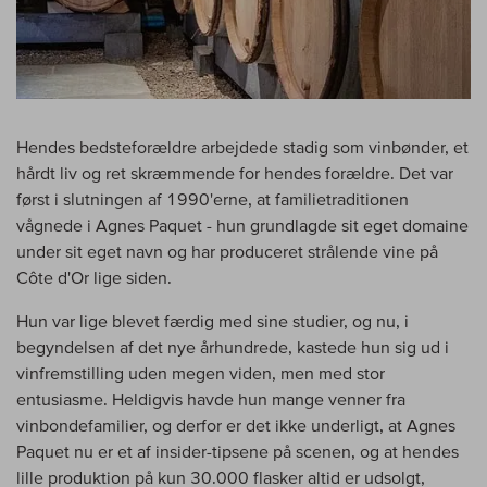
Hendes bedsteforældre arbejdede stadig som vinbønder, et
hårdt liv og ret skræmmende for hendes forældre. Det var
først i slutningen af 1990'erne, at familietraditionen
vågnede i Agnes Paquet - hun grundlagde sit eget domaine
under sit eget navn og har produceret strålende vine på
Côte d'Or lige siden.
Hun var lige blevet færdig med sine studier, og nu, i
begyndelsen af det nye århundrede, kastede hun sig ud i
vinfremstilling uden megen viden, men med stor
entusiasme. Heldigvis havde hun mange venner fra
vinbondefamilier, og derfor er det ikke underligt, at Agnes
Paquet nu er et af insider-tipsene på scenen, og at hendes
lille produktion på kun 30.000 flasker altid er udsolgt,