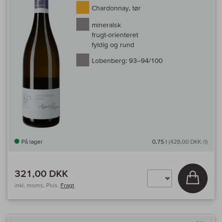
Chardonnay, tør
mineralsk
frugt-orienteret
fyldig og rund
Lobenberg:
93–94/100
På lager
0,75 l
(428,00 DKK /l)
321,00 DKK
Læg i 
inkl. moms, Plus.
Fragt
Til 