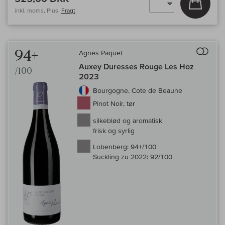
inkl. moms, Plus.
Fragt
Til 
94+
Agnes Paquet
Auxey Duresses Rouge Les Hoz
/100
2023
Bourgogne, Cote de Beaune
Pinot Noir, tør
silkeblød og aromatisk
frisk og syrlig
Lobenberg:
94+/100
Suckling zu 2022:
92/100