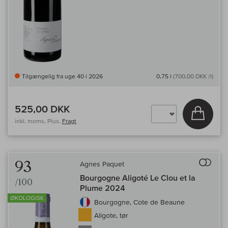
Tilgængelig fra uge 40 i 2026
0,75 l
(700,00 DKK /l)
525,00 DKK
Læg i 
inkl. moms, Plus.
Fragt
Til 
93
Agnes Paquet
Bourgogne Aligoté Le Clou et la
/100
Plume 2024
ØKOLOGISK
Bourgogne, Cote de Beaune
Aligote, tør