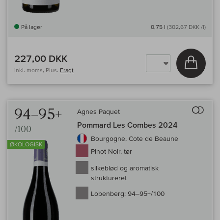
På lager
0,75 l
(302,67 DKK /l)
227,00 DKK
Læg i 
inkl. moms, Plus.
Fragt
Til 
94–95+
Agnes Paquet
Pommard Les Combes 2024
/100
Bourgogne, Cote de Beaune
ØKOLOGISK
Pinot Noir, tør
silkeblød og aromatisk
struktureret
Lobenberg:
94–95+/100