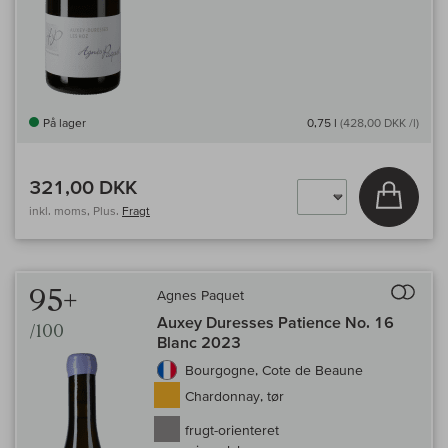
På lager
0,75 l
(428,00 DKK /l)
321,00 DKK
Læg i 
inkl. moms, Plus.
Fragt
Til 
95+
Agnes Paquet
Auxey Duresses Patience No. 16
/100
Blanc 2023
Bourgogne, Cote de Beaune
Chardonnay, tør
frugt-orienteret