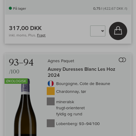
På lager
0,75 l
(422,67 DKK /l)
317,00 DKK
Læg i 
inkl. moms, Plus.
Fragt
Til 
93–94
Agnes Paquet
Auxey Duresses Blanc Les Hoz
/100
2024
ØKOLOGISK
Bourgogne, Cote de Beaune
Chardonnay, tør
mineralsk
frugt-orienteret
fyldig og rund
Lobenberg:
93–94/100