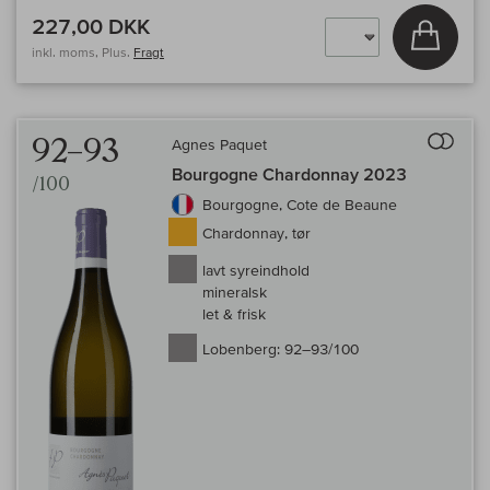
227,00 DKK
Læg i 
inkl. moms, Plus.
Fragt
Til 
92–93
Agnes Paquet
Bourgogne Chardonnay 2023
/100
Bourgogne, Cote de Beaune
Chardonnay, tør
lavt syreindhold
mineralsk
let & frisk
Lobenberg:
92–93/100