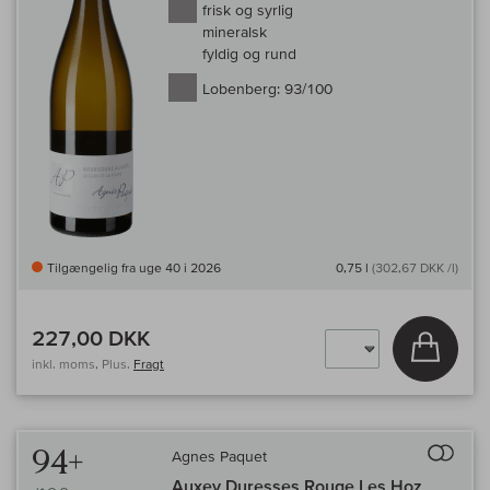
frisk og syrlig
mineralsk
fyldig og rund
Lobenberg:
93/100
Tilgængelig fra uge 40 i 2026
0,75 l
(302,67 DKK /l)
227,00 DKK
Læg i 
inkl. moms, Plus.
Fragt
Til 
94+
Agnes Paquet
Auxey Duresses Rouge Les Hoz