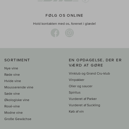
FØLG OS ONLINE
Hold kontakten med os, forenet i glæde!
SORTIMENT
EN OPDAGELSE, DER ER
VÆRD AT GØRE
Nye vine
Vinklub og Grand Cru-klub
Røde vine
Vinpakker
Hvide vine
Olier og saucer
Mousserende vine
Spiritus
Søde vine
Vurderet af Parker
Økologiske vine
Vurderet af Suckling
Rosé-vine
Køb af vin
Modne vine
Große Gewächse