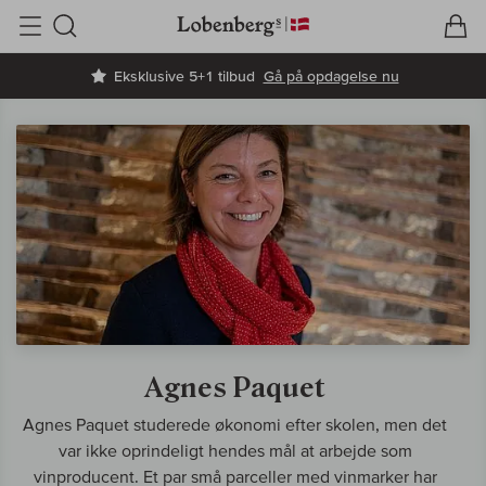
V
I
Søg
Eksklusive 5+1 tilbud
Gå på opdagelse nu
Agnes Paquet
Agnes Paquet studerede økonomi efter skolen, men det
var ikke oprindeligt hendes mål at arbejde som
vinproducent. Et par små parceller med vinmarker har