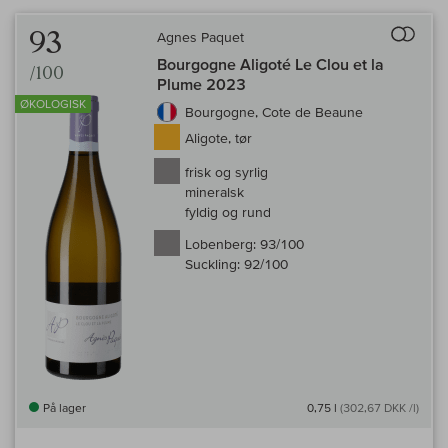
Til 
93
Agnes Paquet
Bourgogne Aligoté Le Clou et la
/100
Plume 2023
ØKOLOGISK
Bourgogne, Cote de Beaune
Aligote, tør
frisk og syrlig
mineralsk
fyldig og rund
Lobenberg:
93/100
Suckling:
92/100
På lager
0,75 l
(302,67 DKK /l)