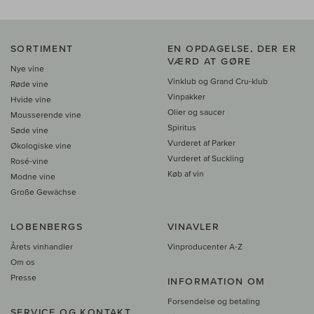
SORTIMENT
EN OPDAGELSE, DER ER
VÆRD AT GØRE
Nye vine
Vinklub og Grand Cru-klub
Røde vine
Vinpakker
Hvide vine
Olier og saucer
Mousserende vine
Spiritus
Søde vine
Vurderet af Parker
Økologiske vine
Vurderet af Suckling
Rosé-vine
Køb af vin
Modne vine
Große Gewächse
LOBENBERGS
VINAVLER
Årets vinhandler
Vinproducenter A-Z
Om os
Presse
INFORMATION OM
Forsendelse og betaling
SERVICE OG KONTAKT