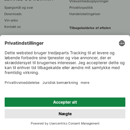
Virksomhedsoplysninger
Spørgsmål og svar
Privatlivspolitik
Downloads
Handelsbetingelser
Vin-arkiv
Kontakt os
Tilbagekaldelse af aftalen
Alle priser er inkl. moms, plus 39
DKK i fragt
- fra
450 DKK gratis fragt
Kundeservice:
+49 421 696 797-0
1.000 vinavlere –
Vinhandler
Tilbage
Over 7.000 vine
i år 2022