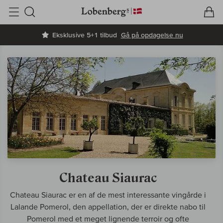
V
I
Søg
Eksklusive 5+1 tilbud
Gå på opdagelse nu
Chateau Siaurac
Chateau Siaurac er en af de mest interessante vingårde i
Lalande Pomerol, den appellation, der er direkte nabo til
Pomerol med et meget lignende terroir og ofte