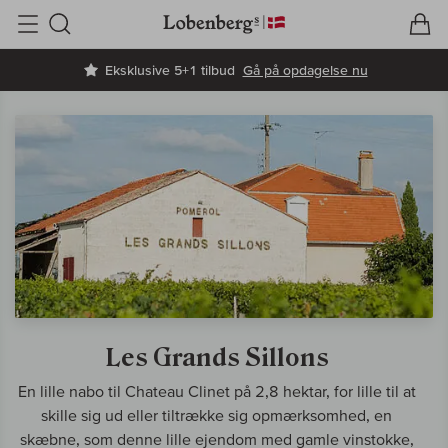
V
I
Søg
Eksklusive 5+1 tilbud
Gå på opdagelse nu
Les Grands Sillons
En lille nabo til Chateau Clinet på 2,8 hektar, for lille til at
skille sig ud eller tiltrække sig opmærksomhed, en
skæbne, som denne lille ejendom med gamle vinstokke,