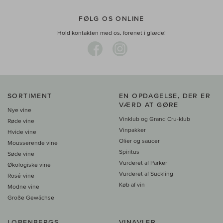
FØLG OS ONLINE
Hold kontakten med os, forenet i glæde!
SORTIMENT
EN OPDAGELSE, DER ER
VÆRD AT GØRE
Nye vine
Vinklub og Grand Cru-klub
Røde vine
Vinpakker
Hvide vine
Olier og saucer
Mousserende vine
Spiritus
Søde vine
Vurderet af Parker
Økologiske vine
Vurderet af Suckling
Rosé-vine
Køb af vin
Modne vine
Große Gewächse
LOBENBERGS
VINAVLER