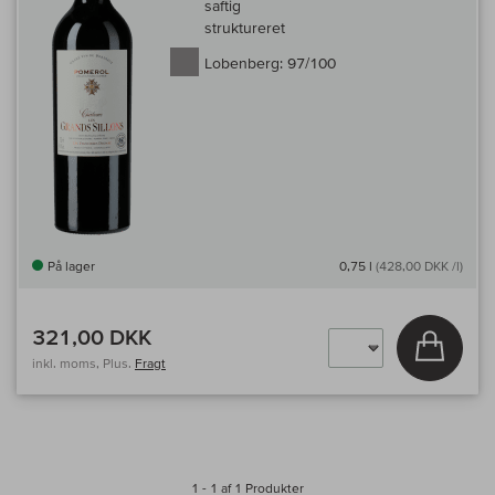
saftig
struktureret
Lobenberg:
97/100
På lager
0,75 l
(428,00 DKK /l)
321,00 DKK
Læg i 
inkl. moms, Plus.
Fragt
1 - 1 af 1 Produkter