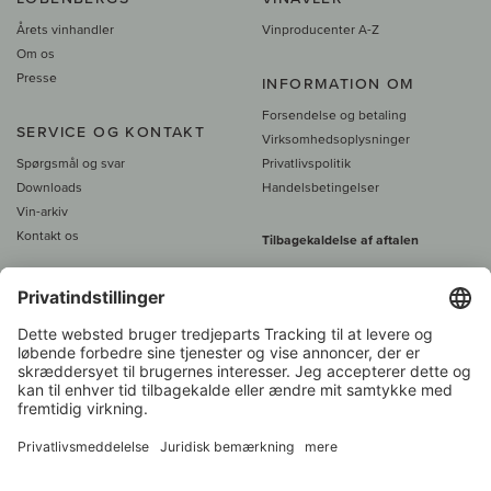
Årets vinhandler
Vinproducenter A-Z
Om os
Presse
INFORMATION OM
Forsendelse og betaling
SERVICE OG KONTAKT
Virksomhedsoplysninger
Spørgsmål og svar
Privatlivspolitik
Downloads
Handelsbetingelser
Vin-arkiv
Kontakt os
Tilbagekaldelse af aftalen
Alle priser er inkl. moms, plus 39
DKK i fragt
- fra
450 DKK gratis fragt
Kundeservice:
+49 421 696 797-0