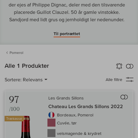
der ejes af Philippe Dignac, deler med den tilsvarende
placerede Guillot Clauzel. 50 år gamle vinstokke.
Sandjord med lidt grus og jernholdigt ler nedenunder.
Til portrættet
Pomerol
in
Alle 1 Produkter
Vin-Alarm
aktiver
Samm
Sortere:
Relevans
Alle filtre
Til 
97
Les Grands Sillons
Chateau Les Grands Sillons 2022
/100
Bordeaux, Pomerol
Trækasse
Cuvée, tør
velsmagende & krydret