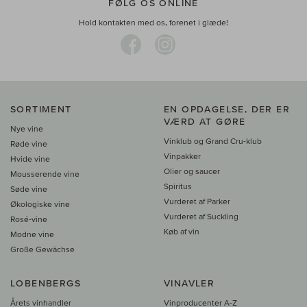
FØLG OS ONLINE
Hold kontakten med os, forenet i glæde!
SORTIMENT
EN OPDAGELSE, DER ER
VÆRD AT GØRE
Nye vine
Vinklub og Grand Cru-klub
Røde vine
Vinpakker
Hvide vine
Olier og saucer
Mousserende vine
Spiritus
Søde vine
Vurderet af Parker
Økologiske vine
Vurderet af Suckling
Rosé-vine
Køb af vin
Modne vine
Große Gewächse
LOBENBERGS
VINAVLER
Årets vinhandler
Vinproducenter A-Z