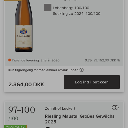
Lobenberg:
100/100
Suckling zu 2024:
100/100
Førende levering: Efterår 2026
0,75 l
(3.152,00 DKK /l)
Kun tilgængelig for medlemmer af vinklubben
Log ind i butikken
2.364,00 DKK
Til 
97–100
Zehnthof Luckert
Riesling Maustal Großes Gewächs
/100
2025
ØKOLOGISK