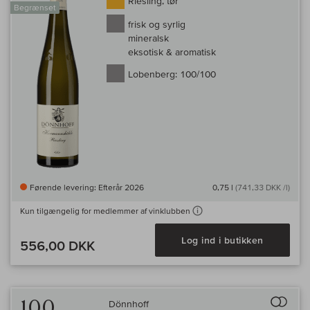
Riesling, tør
Begrænset
frisk og syrlig
mineralsk
eksotisk & aromatisk
Lobenberg:
100/100
Førende levering: Efterår 2026
0,75 l
(741,33 DKK /l)
Kun tilgængelig for medlemmer af vinklubben
Log ind i butikken
556,00 DKK
Til 
100
Dönnhoff