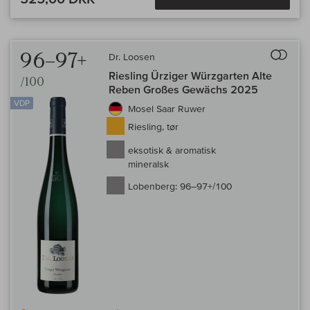
Til 
96–97+
Dr. Loosen
Riesling Ürziger Würzgarten Alte
/100
Reben Großes Gewächs 2025
VDP
Mosel Saar Ruwer
Riesling, tør
eksotisk & aromatisk
mineralsk
Lobenberg:
96–97+/100