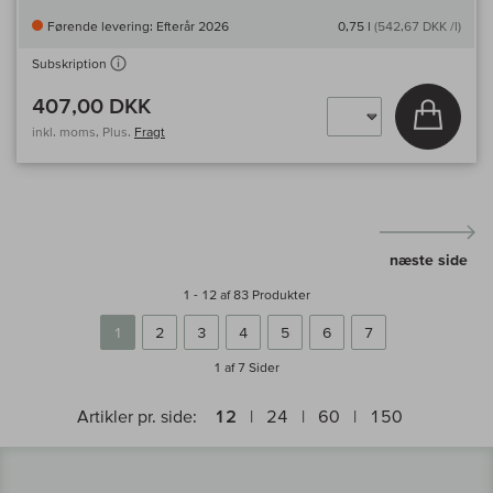
Førende levering: Efterår 2026
0,75 l
(542,67 DKK /l)
Subskription
407,00 DKK
Læg i 
inkl. moms, Plus.
Fragt
næste side
1 - 12 af 83 Produkter
1
2
3
4
5
6
7
1 af 7
Sider
Artikler pr. side:
12
24
60
150