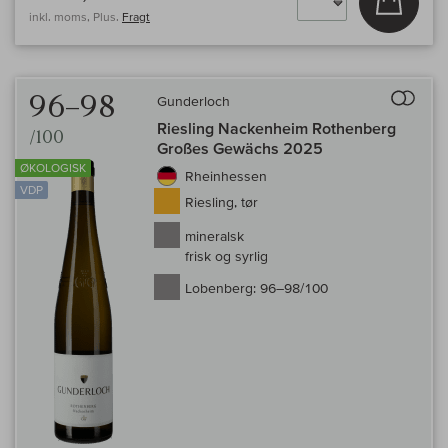
inkl. moms, Plus.
Fragt
Til 
96–98
Gunderloch
Riesling Nackenheim Rothenberg
/100
Großes Gewächs 2025
ØKOLOGISK
Rheinhessen
VDP
Riesling, tør
mineralsk
frisk og syrlig
Lobenberg:
96–98/100