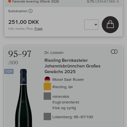
Førende levering: Efterår 2026
0,75 l
(334,67 DKK /l)
Subskription
251,00 DKK
Læg i 
inkl. moms, Plus.
Fragt
Til 
95–97
Dr. Loosen
Riesling Bernkasteler
/100
Johannisbrünnchen Großes
Gewächs 2025
VDP
Mosel Saar Ruwer
Riesling, tør
mineralsk
frugt-orienteret
frisk og syrlig
Lobenberg:
95–97/100