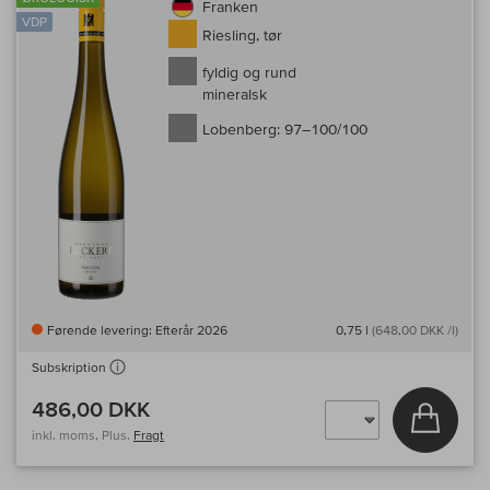
Franken
VDP
Riesling, tør
fyldig og rund
mineralsk
Lobenberg:
97–100/100
Førende levering: Efterår 2026
0,75 l
(648,00 DKK /l)
Subskription
486,00 DKK
Læg i 
inkl. moms, Plus.
Fragt