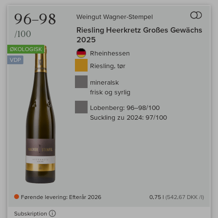
Til 
96–98
Weingut Wagner-Stempel
Riesling Heerkretz Großes Gewächs
/100
2025
ØKOLOGISK
Rheinhessen
VDP
Riesling, tør
mineralsk
frisk og syrlig
Lobenberg:
96–98/100
Suckling zu 2024:
97/100
Førende levering: Efterår 2026
0,75 l
(542,67 DKK /l)
Subskription