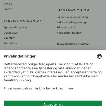
Om os
Presse
INFORMATION OM
Forsendelse og betaling
SERVICE OG KONTAKT
Virksomhedsoplysninger
Spørgsmål og svar
Privatlivspolitik
Downloads
Handelsbetingelser
Vin-arkiv
Kontakt os
Tilbagekaldelse af aftalen
Alle priser er inkl. moms, plus 39
DKK i fragt
- fra
450 DKK gratis fragt
Kundeservice:
+49 421 696 797-0
1.000 vinavlere –
Vinhandler
Over 7.000 vine
i år 2022