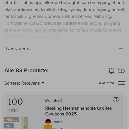
et 5-tal – af mange allerede betragtet som en årgang af helt
ekstraordinær høj kvalitet. »Jeg synes, denne årgang er helt
fantastisk!«, glæder Cornelius Dönnhoff ved Nahe sig.
Forholdene i 2025 krævede i sidste ende endnu en gang
ekstrem hurtighed og præcision for at få alt ned i tønderne
på det helt rigtige tidspunkt.
Læs videre...
in
Alle 83 Produkter
Vin-Alarm
aktiver
Samm
Sortere:
Relevans
Alle filtre
Til 
100
Dönnhoff
Riesling Hermannshöhle Großes
/100
Gewächs 2025
Vinklub
Nahe
VDP