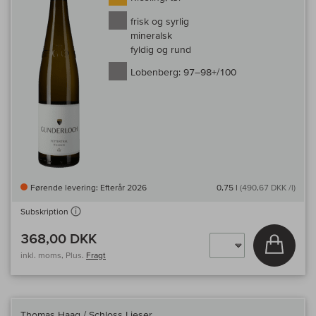
frisk og syrlig
mineralsk
fyldig og rund
Lobenberg:
97–98+/100
Førende levering: Efterår 2026
0,75 l
(490,67 DKK /l)
Subskription
368,00 DKK
Læg i 
inkl. moms, Plus.
Fragt
Thomas Haag / Schloss Lieser