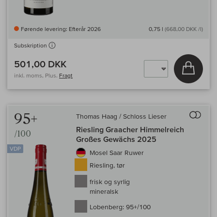
Førende levering: Efterår 2026
0,75 l
(668,00 DKK /l)
Subskription
501,00 DKK
Læg i 
inkl. moms, Plus.
Fragt
Til 
95+
Thomas Haag / Schloss Lieser
Riesling Graacher Himmelreich
/100
Großes Gewächs 2025
VDP
Mosel Saar Ruwer
Riesling, tør
frisk og syrlig
mineralsk
Lobenberg:
95+/100