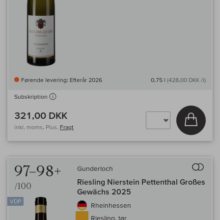
Førende levering: Efterår 2026
0,75 l
(428,00 DKK /l)
Subskription
321,00 DKK
Læg i 
inkl. moms, Plus.
Fragt
Til 
97–98+
Gunderloch
Riesling Nierstein Pettenthal Großes
/100
Gewächs 2025
VDP
Rheinhessen
Riesling, tør