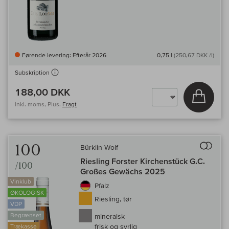
Førende levering: Efterår 2026
0,75 l
(250,67 DKK /l)
Subskription
188,00 DKK
Læg i 
inkl. moms, Plus.
Fragt
Til 
100
Bürklin Wolf
Riesling Forster Kirchenstück G.C.
/100
Großes Gewächs 2025
Vinklub
Pfalz
ØKOLOGISK
Riesling, tør
VDP
Begrænset
mineralsk
frisk og syrlig
Trækasse