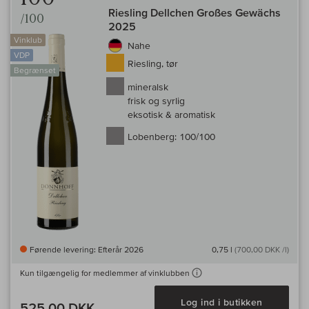
Riesling Dellchen Großes Gewächs
/100
2025
Vinklub
Nahe
VDP
Riesling, tør
Begrænset
mineralsk
frisk og syrlig
eksotisk & aromatisk
Lobenberg:
100/100
Førende levering: Efterår 2026
0,75 l
(700,00 DKK /l)
Kun tilgængelig for medlemmer af vinklubben
Log ind i butikken
525,00 DKK