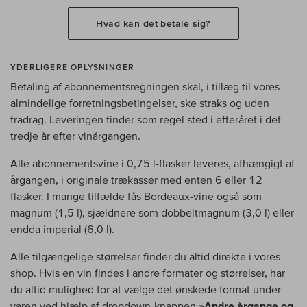
Hvad kan det betale sig?
YDERLIGERE OPLYSNINGER
Betaling af abonnementsregningen skal, i tillæg til vores
almindelige forretningsbetingelser, ske straks og uden
fradrag. Leveringen finder som regel sted i efteråret i det
tredje år efter vinårgangen.
Alle abonnementsvine i 0,75 l-flasker leveres, afhængigt af
årgangen, i originale trækasser med enten 6 eller 12
flasker. I mange tilfælde fås Bordeaux-vine også som
magnum (1,5 l), sjældnere som dobbeltmagnum (3,0 l) eller
endda imperial (6,0 l).
Alle tilgængelige størrelser finder du altid direkte i vores
shop. Hvis en vin findes i andre formater og størrelser, har
du altid mulighed for at vælge det ønskede format under
varen ved hjælp af dropdown-knappen
»Andre årgange og