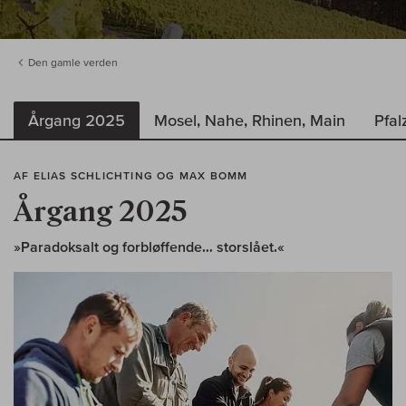
Den gamle verden
Årgang 2025
Mosel, Nahe, Rhinen, Main
Pfal
AF ELIAS SCHLICHTING OG MAX BOMM
Årgang 2025
»Paradoksalt og forbløffende… storslået.«