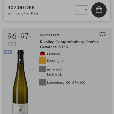
407,00 DKK
Læg i 
inkl. moms, Plus.
Fragt
Til 
96–97+
Rudolf Fürst
Riesling Centgrafenberg Großes
/100
Gewächs 2025
VDP
Franken
Riesling, tør
mineralsk
let & frisk
Lobenberg:
96–97+/100