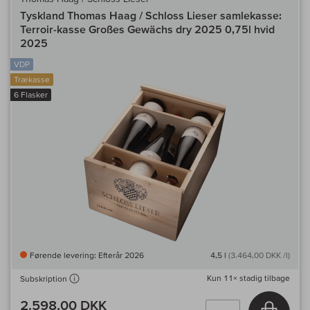
Tyskland Thomas Haag / Schloss Lieser samlekasse:
Terroir-kasse Großes Gewächs dry 2025 0,75l hvid
2025
VDP
Trækasse
6 Flasker
Førende levering: Efterår 2026
4,5 l
(3.464,00 DKK /l)
Kun
11×
stadig tilbage
Subskription
2.598,00 DKK
Læg i 