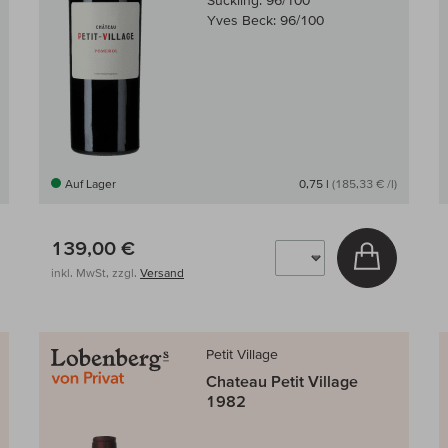
Suckling:
96/100
Yves Beck:
96/100
Auf Lager
0,75 l
(185,33 € /l)
139,00 €
 den Warenkorb
In den W
inkl. MwSt, zzgl.
Versand
Petit Village
Chateau Petit Village
1982