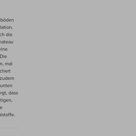
esböden
ation.
ch die
Chateau
eine
 Die
m, mal
chert
, zudem
 unten
rgt, dass
tigen,
re
lstoffe.