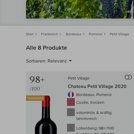
Start
Frankreich
Bordeaux
Pomerol
Petit Village
Alle 8 Produkte
Sortieren:
Relevanz
98+
Petit Village
Chateau Petit Village 2020
/100
Bordeaux, Pomerol
Holzkiste
Cuvée, trocken
voluminös & kräftig
tanninreich
Lobenberg:
98+/100