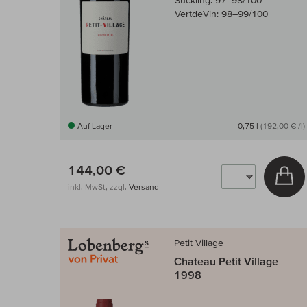
Suckling:
97–98/100
VertdeVin:
98–99/100
Auf Lager
0,75 l
(192,00 € /l)
144,00 €
In
inkl. MwSt, zzgl.
Versand
Petit Village
Chateau Petit Village
1998