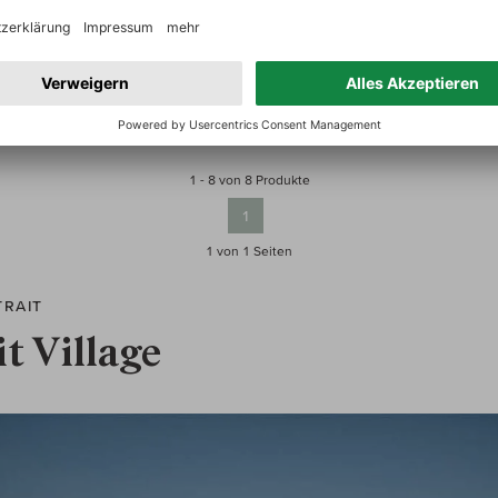
119,00 €
In den W
inkl. MwSt, zzgl.
Versand
1 - 8 von 8 Produkte
1
1 von 1
Seiten
TRAIT
it Village