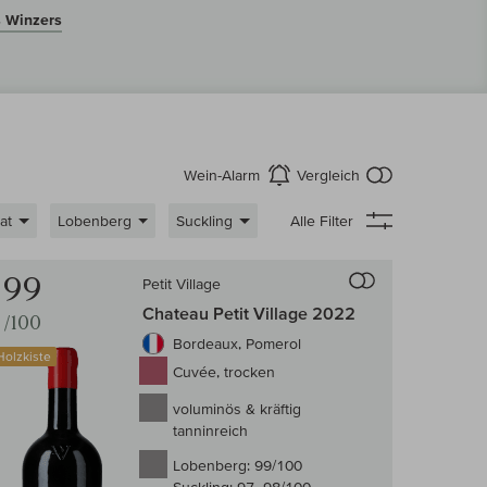
s Winzers
kein Produkt
Wein-Alarm
Vergleich
aktivieren
at
Lobenberg
Suckling
Alle Filter
 Wein-Vergleich
Auf den Wein-Ve
99
Petit Village
Chateau Petit Village 2022
/100
Bordeaux, Pomerol
Holzkiste
Cuvée, trocken
voluminös & kräftig
tanninreich
Lobenberg:
99/100