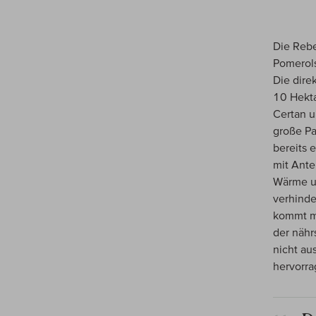
Die Rebe
Pomerols
Die dire
10 Hekta
Certan u
große Pa
bereits 
mit Ante
Wärme un
verhinde
kommt me
der nähr
nicht au
hervorra