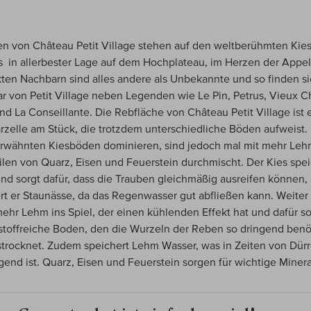
n von Château Petit Village stehen auf den weltberühmten Ki
 in allerbester Lage auf dem Hochplateau, im Herzen der Appell
kten Nachbarn sind alles andere als Unbekannte und so finden si
r von Petit Village neben Legenden wie Le Pin, Petrus, Vieux 
nd La Conseillante. Die Rebfläche von Château Petit Village ist 
rzelle am Stück, die trotzdem unterschiedliche Böden aufweist.
erwähnten Kiesböden dominieren, sind jedoch mal mit mehr Leh
ilen von Quarz, Eisen und Feuerstein durchmischt. Der Kies spei
d sorgt dafür, dass die Trauben gleichmäßig ausreifen können
rt er Staunässe, da das Regenwasser gut abfließen kann. Weiter
hr Lehm ins Spiel, der einen kühlenden Effekt hat und dafür so
stoffreiche Boden, den die Wurzeln der Reben so dringend benö
strocknet. Zudem speichert Lehm Wasser, was in Zeiten von Dür
gend ist. Quarz, Eisen und Feuerstein sorgen für wichtige Minera