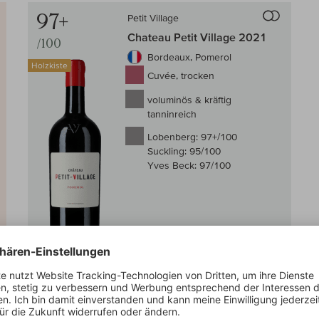
Auf den
97+
Petit Village
Chateau Petit Village 2021
/100
Bordeaux, Pomerol
Holzkiste
Cuvée, trocken
voluminös & kräftig
tanninreich
Lobenberg:
97+/100
Suckling:
95/100
Yves Beck:
97/100
Auf Lager
0,75 l
(158,67 € /l)