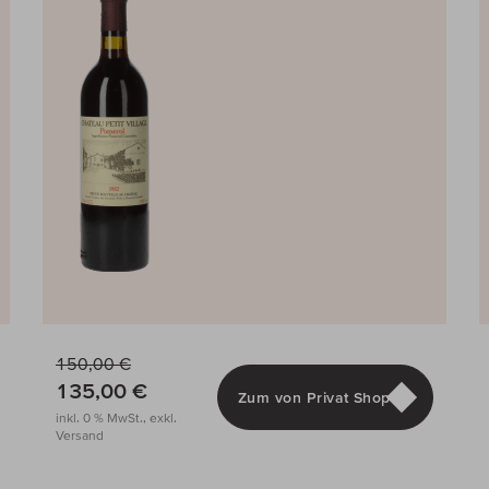
150,00 €
135,00 €
Zum von Privat Shop
inkl. 0 % MwSt., exkl.
Versand