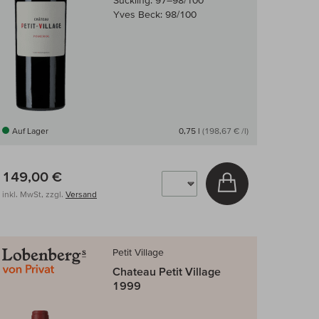
Suckling:
97–98/100
Yves Beck:
98/100
Auf Lager
0,75 l
(198,67 € /l)
149,00 €
arenkorb
In den Warenkor
inkl. MwSt, zzgl.
Versand
Petit Village
Chateau Petit Village
1999