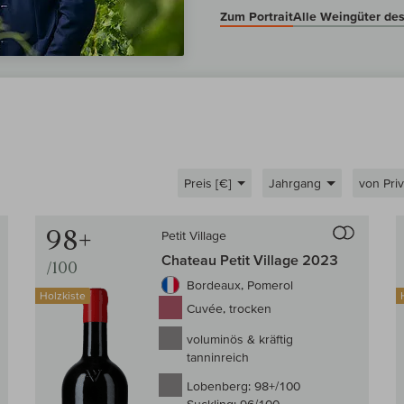
Zum Portrait
Alle Weingüter de
Preis [€]
Jahrgang
von Priv
Auf den Wein-Vergleich
Auf den
98+
Petit Village
Chateau Petit Village 2023
/100
Bordeaux, Pomerol
Holzkiste
Cuvée, trocken
voluminös & kräftig
tanninreich
Lobenberg:
98+/100