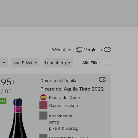
kein Produkt
Wein-Alarm
Vergleich
aktivieren
g
von Privat
Lobenberg
Alle Filter
 Wein-Vergleich
Auf den Wein-Ve
95+
Dominio del Aguila
Picaro del Aguila Tinto 2022
/100
Ribera del Duero
BIO
Cuvée, trocken
fruchtbetont
saftig
pikant & würzig