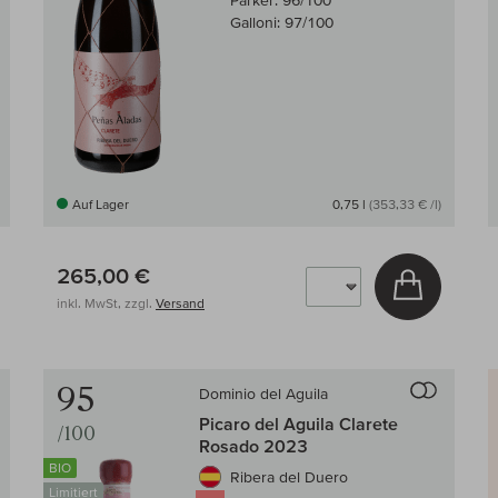
Parker:
96/100
Galloni:
97/100
Auf Lager
0,75 l
(353,33 € /l)
265,00 €
 den Warenkorb
In den W
inkl. MwSt, zzgl.
Versand
Auf den Wein-Vergleich
Auf den
95
Dominio del Aguila
Picaro del Aguila Clarete
/100
Rosado 2023
BIO
Ribera del Duero
Limitiert