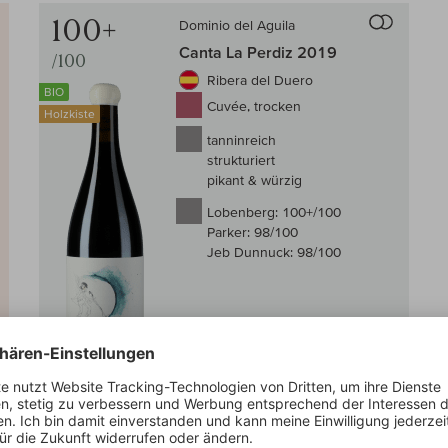
Auf den
100+
Dominio del Aguila
Canta La Perdiz 2019
/100
Ribera del Duero
BIO
Cuvée, trocken
Holzkiste
tanninreich
strukturiert
pikant & würzig
Lobenberg:
100+/100
Parker:
98/100
Jeb Dunnuck:
98/100
Auf Lager
0,75 l
(473,33 € /l)