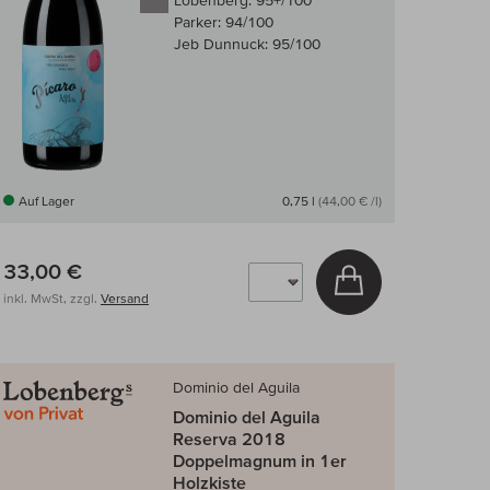
Lobenberg:
95+/100
Parker:
94/100
Jeb Dunnuck:
95/100
Auf Lager
0,75 l
(44,00 € /l)
33,00 €
arenkorb
In den Warenkor
inkl. MwSt, zzgl.
Versand
 Wein-Vergleich
Dominio del Aguila
Dominio del Aguila
Reserva 2018
Doppelmagnum in 1er
Holzkiste