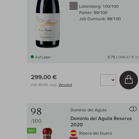
Lobenberg:
100/100
Parker:
99/100
Jeb Dunnuck:
98/100
Auf Lager
0,75 l
(398,67 € /l)
299,00 €
In
inkl. MwSt, zzgl.
Versand
98
Dominio del Aguila
Dominio del Aguila Reserva
/100
2020
BIO
Ribera del Duero