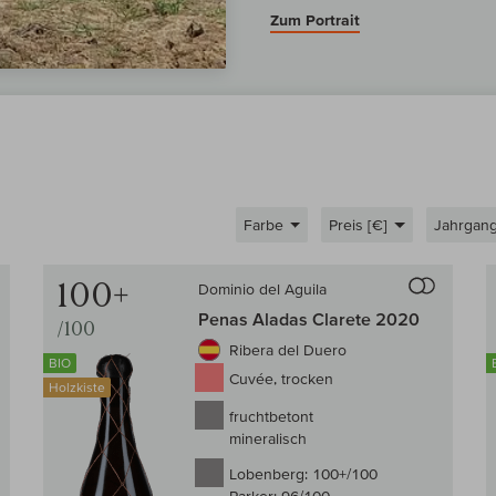
Zum Portrait
Farbe
Preis [€]
Jahrgan
Auf den Wein-Vergleich
Auf den
100+
Dominio del Aguila
Penas Aladas Clarete 2020
/100
Ribera del Duero
BIO
Cuvée, trocken
Holzkiste
fruchtbetont
mineralisch
Lobenberg:
100+/100