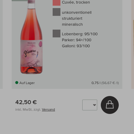
Cuvée, trocken
unkonventionell
strukturiert
mineralisch
Lobenberg:
95/100
Parker:
94+/100
Galloni:
93/100
Auf Lager
0,75 l
(56,67 € /l)
42,50 €
 den Warenkorb
In den W
inkl. MwSt, zzgl.
Versand