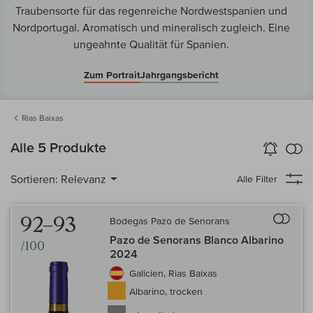
Traubensorte für das regenreiche Nordwestspanien und
Nordportugal. Aromatisch und mineralisch zugleich. Eine
ungeahnte Qualität für Spanien.
Zum Portrait
Jahrgangsbericht
Rias Baixas
k
Alle 5 Produkte
Wein-Alarm
aktivieren
Verg
Sortieren:
Relevanz
Alle Filter
Auf 
92–93
Bodegas Pazo de Senorans
Pazo de Senorans Blanco Albarino
/100
2024
Galicien, Rias Baixas
Albarino, trocken