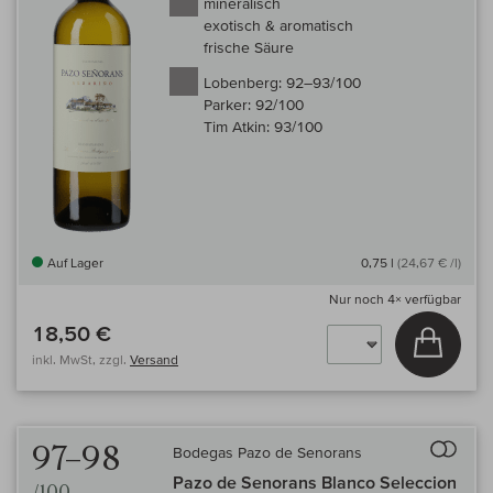
mineralisch
exotisch & aromatisch
frische Säure
Lobenberg:
92–93/100
Parker:
92/100
Tim Atkin:
93/100
Auf Lager
0,75 l
(24,67 € /l)
Nur noch
4×
verfügbar
18,50 €
In den
inkl. MwSt, zzgl.
Versand
Auf 
97–98
Bodegas Pazo de Senorans
Pazo de Senorans Blanco Seleccion
/100