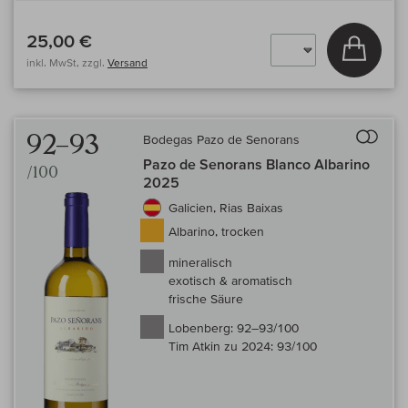
25,00 €
In den
inkl. MwSt, zzgl.
Versand
Auf 
92–93
Bodegas Pazo de Senorans
Pazo de Senorans Blanco Albarino
/100
2025
Galicien, Rias Baixas
Albarino, trocken
mineralisch
exotisch & aromatisch
frische Säure
Lobenberg:
92–93/100
Tim Atkin zu 2024:
93/100