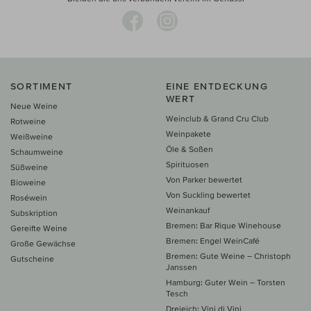
SORTIMENT
EINE ENTDECKUNG
WERT
Neue Weine
Weinclub & Grand Cru Club
Rotweine
Weinpakete
Weißweine
Öle & Soßen
Schaumweine
Spirituosen
Süßweine
Von Parker bewertet
Bioweine
Von Suckling bewertet
Roséwein
Weinankauf
Subskription
Bremen: Bar Rique Winehouse
Gereifte Weine
Bremen: Engel WeinCafé
Große Gewächse
Bremen: Gute Weine – Christoph
Gutscheine
Janssen
Hamburg: Guter Wein – Torsten
Tesch
Dreieich: Vini di Vini