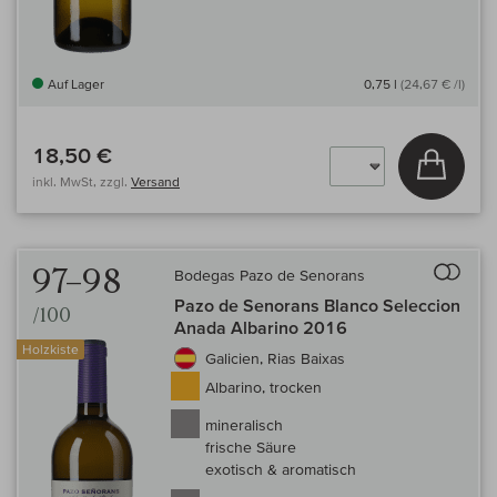
Auf Lager
0,75 l
(24,67 € /l)
18,50 €
In den
inkl. MwSt, zzgl.
Versand
Auf 
97–98
Bodegas Pazo de Senorans
Pazo de Senorans Blanco Seleccion
/100
Anada Albarino 2016
Holzkiste
Galicien, Rias Baixas
Albarino, trocken
mineralisch
frische Säure
exotisch & aromatisch