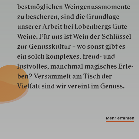
best­mög­lich­en Wein­genuss­momente
zu besche­ren, sind die Grund­lage
unserer Arbeit bei Lobenbergs Gute
Weine. Für uns ist Wein der Schlüs­sel
zur Genuss­kultur – wo sonst gibt es
ein solch kom­plexes, freud- und
lustvolles, manchmal ma­gisch­es Er­le­
ben? Versammelt am Tisch der
Vielfalt sind wir ver­eint im Genuss.
Mehr erfahren