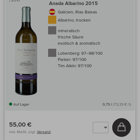
Anada Albarino 2015
Galicien, Rias Baixas
Albarino, trocken
mineralisch
frische Säure
exotisch & aromatisch
Lobenberg:
97–98/100
Parker:
97/100
Tim Atkin:
97/100
Auf Lager
0,75 l
(73,33 € /l)
55,00 €
In den
inkl. MwSt, zzgl.
Versand