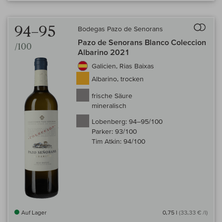
Auf 
94–95
Bodegas Pazo de Senorans
Pazo de Senorans Blanco Coleccion
/100
Albarino 2021
Galicien, Rias Baixas
Albarino, trocken
frische Säure
mineralisch
Lobenberg:
94–95/100
Parker:
93/100
Tim Atkin:
94/100
Auf Lager
0,75 l
(33,33 € /l)