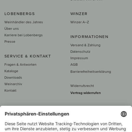
LOBENBERGS
WINZER
Weinhändler des Jahres
Winzer A–Z
Über uns
Karriere bei Lobenbergs
INFORMATIONEN
Presse
Versand & Zahlung
Datenschutz
SERVICE & KONTAKT
Impressum
Fragen & Antworten
AGB
Kataloge
Barrierefreiheitserklärung
Downloads
Weinarchiv
Widerrufsrecht
Kontakt
Vertrag widerrufen
Alle Preise inkl. MwSt., zzgl. 5 €
Versand
– ab
60 € versand­kosten­
frei