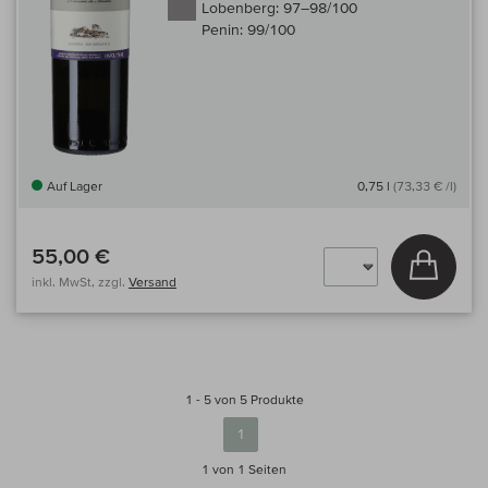
Lobenberg:
97–98/100
Penin:
99/100
Auf Lager
0,75 l
(73,33 € /l)
55,00 €
In den
inkl. MwSt, zzgl.
Versand
1 - 5 von 5 Produkte
1
1 von 1
Seiten