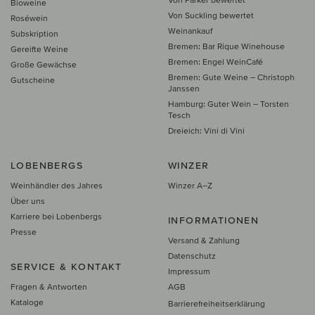
Bioweine
Von Suckling bewertet
Roséwein
Weinankauf
Subskription
Bremen: Bar Rique Winehouse
Gereifte Weine
Bremen: Engel WeinCafé
Große Gewächse
Bremen: Gute Weine – Christoph
Gutscheine
Janssen
Hamburg: Guter Wein – Torsten
Tesch
Dreieich: Vini di Vini
LOBENBERGS
WINZER
Weinhändler des Jahres
Winzer A–Z
Über uns
Karriere bei Lobenbergs
INFORMATIONEN
Presse
Versand & Zahlung
Datenschutz
SERVICE & KONTAKT
Impressum
Fragen & Antworten
AGB
Kataloge
Barrierefreiheitserklärung