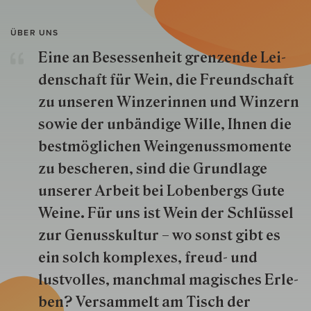
ÜBER UNS
Eine an Besessenheit gren­zende Lei­
den­schaft für Wein, die Freund­schaft
zu unseren Win­zer­innen und Win­zern
so­wie der un­bän­dige Wille, Ihnen die
best­mög­lich­en Wein­genuss­momente
zu besche­ren, sind die Grund­lage
unserer Arbeit bei Lobenbergs Gute
Weine. Für uns ist Wein der Schlüs­sel
zur Genuss­kultur – wo sonst gibt es
ein solch kom­plexes, freud- und
lustvolles, manchmal ma­gisch­es Er­le­
ben? Versammelt am Tisch der