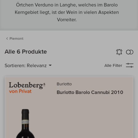
Örtchen Verduno in Langhe, welches im Barolo
Kerngebiet liegt, ist der Wein in vielen Aspekten
Vorreiter.
Piemont
k
Alle 6 Produkte
Wein-Alarm
aktivieren
Verg
Sortieren:
Relevanz
Alle Filter
Burlotto
Burlotto Barolo Cannubi 2010