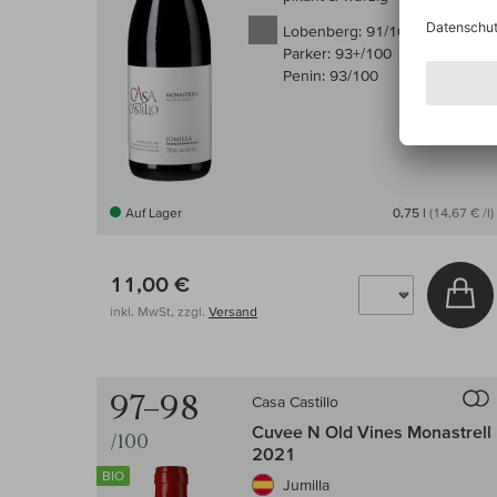
Lobenberg:
91/100
Parker:
93+/100
Penin:
93/100
Auf Lager
0,75 l
(14,67 € /l)
11,00 €
In
inkl. MwSt, zzgl.
Versand
97–98
Casa Castillo
Cuvee N Old Vines Monastrell
/100
2021
BIO
Jumilla