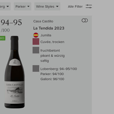
erg
Parker
Wine Styles
Alle Filter
 Wein-Vergleich
Auf den Wein-Ve
94–95
Casa Castillo
La Tendida 2023
/100
Jumilla
BIO
Cuvée, trocken
fruchtbetont
pikant & würzig
saftig
Lobenberg:
94–95/100
Parker:
94/100
Galloni:
96/100