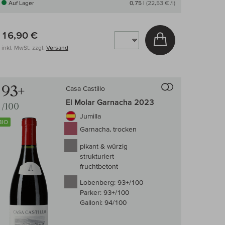
Auf Lager
0,75 l
(22,53 € /l)
16,90 €
arenkorb
In den Warenkor
inkl. MwSt, zzgl.
Versand
 Wein-Vergleich
Auf den Wein-Ve
93+
Casa Castillo
El Molar Garnacha 2023
/100
Jumilla
BIO
Garnacha, trocken
pikant & würzig
strukturiert
fruchtbetont
Lobenberg:
93+/100
Parker:
93+/100
Galloni:
94/100