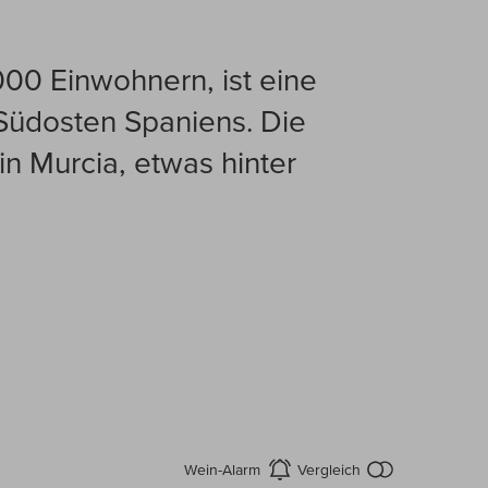
000 Einwohnern, ist eine
Südosten Spaniens. Die
n Murcia, etwas hinter
kein Produkt
Wein-Alarm
Vergleich
aktivieren