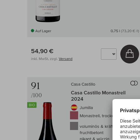
Auf Lager
0,75 l
(73,20 € /l)
54,90 €
In
inkl. MwSt, zzgl.
Versand
91
Casa Castillo
Casa Castillo Monastrell
/100
2024
BIO
Jumilla
Monastrell, trocken
voluminös & kräftig
fruchtbetont
pikant & würzig