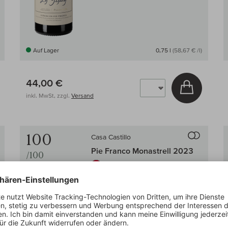
Auf Lager
0,75 l
(58,67 € /l)
44,00 €
 den Warenkorb
In den W
inkl. MwSt, zzgl.
Versand
Auf den Wein-Vergleich
Auf den
100
Casa Castillo
Pie Franco Monastrell 2023
/100
Jumilla
BIO
Monastrell, trocken
voluminös & kräftig
tanninreich
pikant & würzig