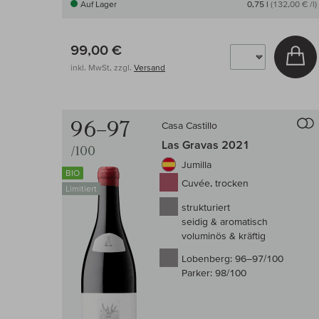
Auf Lager
0,75 l
(132,00 € /l)
99,00 €
In
inkl. MwSt, zzgl.
Versand
96–97
Casa Castillo
Las Gravas 2021
/100
Jumilla
BIO
Cuvée, trocken
Limitiert
strukturiert
seidig & aromatisch
voluminös & kräftig
Lobenberg:
96–97/100
Parker:
98/100