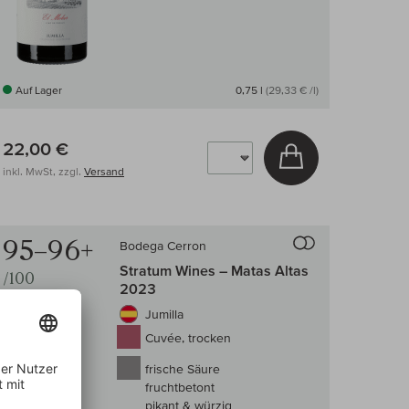
Auf Lager
0,75 l
(29,33 € /l)
22,00 €
arenkorb
In den Warenkor
inkl. MwSt, zzgl.
Versand
 Wein-Vergleich
Auf den Wein-Ve
95–96+
Bodega Cerron
Stratum Wines – Matas Altas
/100
2023
BIO
Jumilla
Cuvée, trocken
frische Säure
fruchtbetont
pikant & würzig