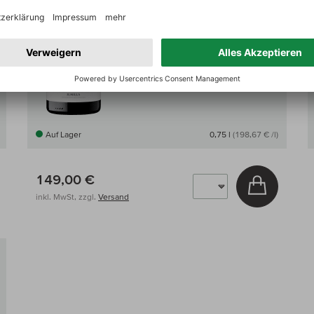
Lobenberg:
100/100
Parker:
99/100
Galloni:
97/100
Auf Lager
0,75 l
(198,67 € /l)
149,00 €
 den Warenkorb
In den W
inkl. MwSt, zzgl.
Versand
Auf den Wein-Vergleich