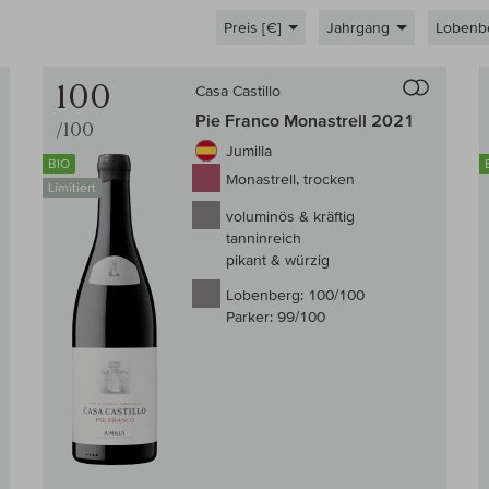
Preis [€]
Jahrgang
Lobenb
Auf den Wein-Vergleich
Auf den
100
Casa Castillo
Pie Franco Monastrell 2021
/100
Jumilla
BIO
Monastrell, trocken
Limitiert
voluminös & kräftig
tanninreich
pikant & würzig
Lobenberg:
100/100
Parker:
99/100