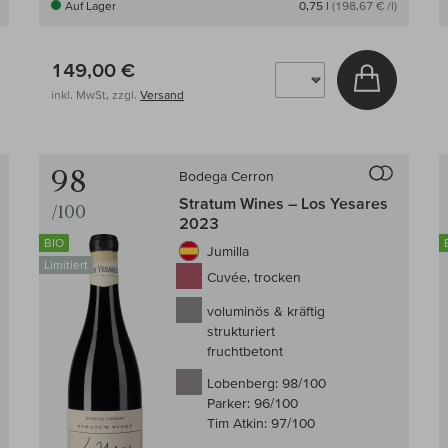
Auf Lager
0,75 l
(198,67 € /l)
149,00 €
 den Warenkorb
In den W
inkl. MwSt, zzgl.
Versand
Auf den Wein-Vergleich
Auf den
98
Bodega Cerron
Stratum Wines – Los Yesares
/100
2023
BIO
Jumilla
Limitiert
Cuvée, trocken
voluminös & kräftig
strukturiert
fruchtbetont
Lobenberg:
98/100
Parker:
96/100
Tim Atkin:
97/100