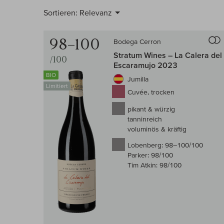
Sortieren:
Relevanz
98–100
Bodega Cerron
Stratum Wines – La Calera del
/100
Escaramujo 2023
BIO
Jumilla
Limitiert
Cuvée, trocken
pikant & würzig
tanninreich
voluminös & kräftig
Lobenberg:
98–100/100
Parker:
98/100
Tim Atkin:
98/100