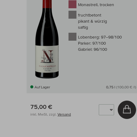
Monastrell, trocken
fruchtbetont
pikant & würzig
saftig
Lobenberg:
97–98/100
Parker:
97/100
Gabriel:
96/100
Auf Lager
0,75 l
(100,00 € /l)
75,00 €
In
inkl. MwSt, zzgl.
Versand