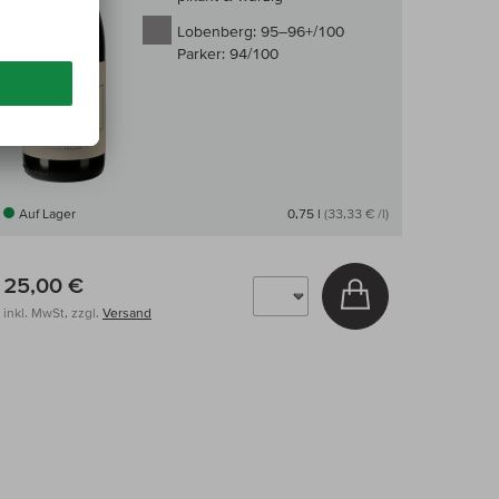
Lobenberg:
95–96+/100
Parker:
94/100
Auf Lager
0,75 l
(33,33 € /l)
25,00 €
arenkorb
In den Warenkor
inkl. MwSt, zzgl.
Versand