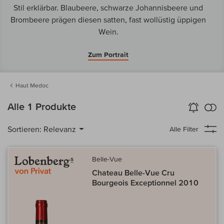
Stil erklärbar. Blaubeere, schwarze Johannisbeere und
Brombeere prägen diesen satten, fast wollüstig üppigen
Wein.
Zum Portrait
Haut Medoc
k
Alle 1 Produkte
Wein-Alarm
aktivieren
Verg
Sortieren:
Relevanz
Alle Filter
Belle-Vue
Chateau Belle-Vue Cru
Bourgeois Exceptionnel 2010