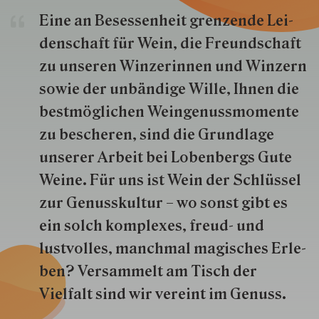
Eine an Besessenheit gren­zende Lei­
den­schaft für Wein, die Freund­schaft
zu unseren Win­zer­innen und Win­zern
so­wie der un­bän­dige Wille, Ihnen die
best­mög­lich­en Wein­genuss­momente
zu besche­ren, sind die Grund­lage
unserer Arbeit bei Lobenbergs Gute
Weine. Für uns ist Wein der Schlüs­sel
zur Genuss­kultur – wo sonst gibt es
ein solch kom­plexes, freud- und
lustvolles, manchmal ma­gisch­es Er­le­
ben? Versammelt am Tisch der
Vielfalt sind wir ver­eint im Genuss.