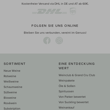
Kostenfreier Versand via DHL in DE und AT ab 60€.
FOLGEN SIE UNS ONLINE
Bleiben Sie uns verbunden, vereint im Genuss!
SORTIMENT
EINE ENTDECKUNG
WERT
Neue Weine
Weinclub & Grand Cru Club
Rotweine
Weinpakete
Weißweine
Öle & Soßen
Schaumweine
Spirituosen
Süßweine
Von Parker bewertet
Bioweine
Von Suckling bewertet
Roséwein
Weinankauf
Subskription