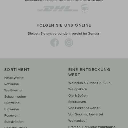
FOLGEN SIE UNS ONLINE
Bleiben Sie uns verbunden, vereint im Genuss!
SORTIMENT
EINE ENTDECKUNG
WERT
Neue Weine
Weinclub & Grand Cru Club
Rotweine
Weinpakete
Weißweine
Öle & Soßen
Schaumweine
Spirituosen
Süßweine
Von Parker bewertet
Bioweine
Von Suckling bewertet
Roséwein
Weinankauf
Subskription
Bremen: Bar Rique Winehouse
Gereifte Weine