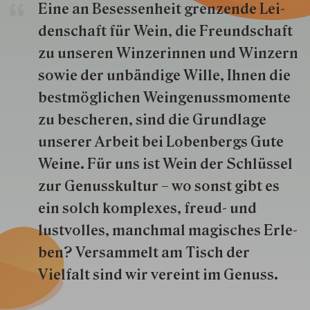
Eine an Besessenheit gren­zende Lei­
den­schaft für Wein, die Freund­schaft
zu unseren Win­zer­innen und Win­zern
so­wie der un­bän­dige Wille, Ihnen die
best­mög­lich­en Wein­genuss­momente
zu besche­ren, sind die Grund­lage
unserer Arbeit bei Lobenbergs Gute
Weine. Für uns ist Wein der Schlüs­sel
zur Genuss­kultur – wo sonst gibt es
ein solch kom­plexes, freud- und
lustvolles, manchmal ma­gisch­es Er­le­
ben? Versammelt am Tisch der
Vielfalt sind wir ver­eint im Genuss.