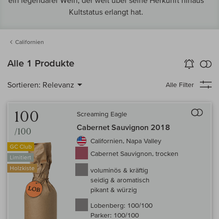
ein legendärer Wein, der weit über seine Herkunft hinaus
Kultstatus erlangt hat.
Californien
k
Alle 1 Produkte
Wein-Alarm
aktivieren
Verg
Sortieren:
Relevanz
Alle Filter
Auf 
100
Screaming Eagle
Cabernet Sauvignon 2018
/100
Californien, Napa Valley
GC Club
Cabernet Sauvignon, trocken
Limitiert
Holzkiste
voluminös & kräftig
seidig & aromatisch
pikant & würzig
Lobenberg:
100/100
Parker:
100/100