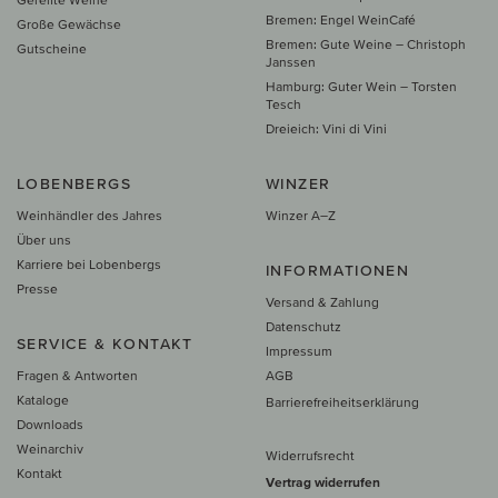
Bremen: Engel WeinCafé
Große Gewächse
Bremen: Gute Weine – Christoph
Gutscheine
Janssen
Hamburg: Guter Wein – Torsten
Tesch
Dreieich: Vini di Vini
LOBENBERGS
WINZER
Weinhändler des Jahres
Winzer A–Z
Über uns
Karriere bei Lobenbergs
INFORMATIONEN
Presse
Versand & Zahlung
Datenschutz
SERVICE & KONTAKT
Impressum
Fragen & Antworten
AGB
Kataloge
Barrierefreiheitserklärung
Downloads
Weinarchiv
Widerrufsrecht
Kontakt
Vertrag widerrufen