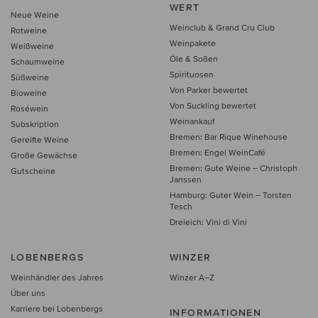
WERT
Neue Weine
Weinclub & Grand Cru Club
Rotweine
Weinpakete
Weißweine
Öle & Soßen
Schaumweine
Spirituosen
Süßweine
Von Parker bewertet
Bioweine
Von Suckling bewertet
Roséwein
Weinankauf
Subskription
Bremen: Bar Rique Winehouse
Gereifte Weine
Bremen: Engel WeinCafé
Große Gewächse
Bremen: Gute Weine – Christoph
Gutscheine
Janssen
Hamburg: Guter Wein – Torsten
Tesch
Dreieich: Vini di Vini
LOBENBERGS
WINZER
Weinhändler des Jahres
Winzer A–Z
Über uns
Karriere bei Lobenbergs
INFORMATIONEN