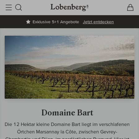
V
W
Suche
Exklusive 5+1 Angebote
Jetzt entdecken
Domaine Bart
Die 12 Hektar kleine Domaine Bart liegt im verschlafenen
Örtchen Marsannay la Côte, zwischen Gevrey-