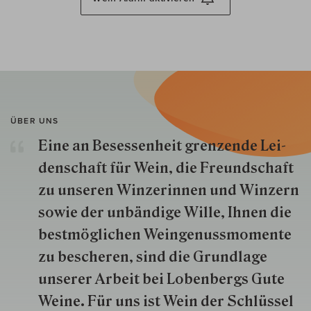
ÜBER UNS
Eine an Besessenheit gren­zende Lei­
den­schaft für Wein, die Freund­schaft
zu unseren Win­zer­innen und Win­zern
so­wie der un­bän­dige Wille, Ihnen die
best­mög­lich­en Wein­genuss­momente
zu besche­ren, sind die Grund­lage
unserer Arbeit bei Lobenbergs Gute
Weine. Für uns ist Wein der Schlüs­sel