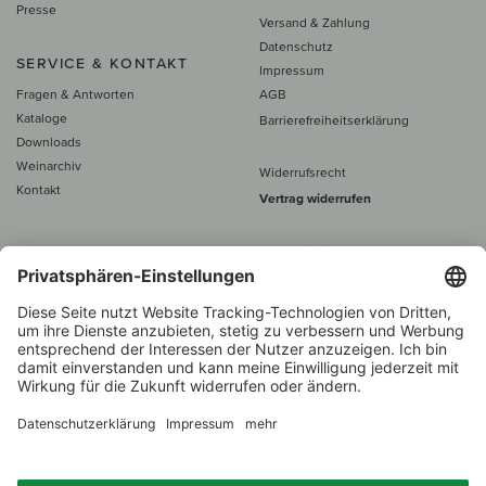
Presse
Versand & Zahlung
Datenschutz
SERVICE & KONTAKT
Impressum
Fragen & Antworten
AGB
Kataloge
Barrierefreiheitserklärung
Downloads
Weinarchiv
Widerrufsrecht
Kontakt
Vertrag widerrufen
Alle Preise inkl. MwSt., zzgl. 5 €
Versand
– ab
60 € versand­kosten­
frei
Beratung unter
+49 421 696 797-0
1.000 Winzer –
Weinhändler