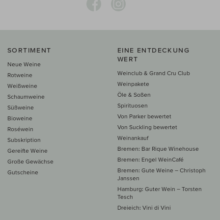
SORTIMENT
EINE ENTDECKUNG
WERT
Neue Weine
Weinclub & Grand Cru Club
Rotweine
Weinpakete
Weißweine
Öle & Soßen
Schaumweine
Spirituosen
Süßweine
Von Parker bewertet
Bioweine
Von Suckling bewertet
Roséwein
Weinankauf
Subskription
Bremen: Bar Rique Winehouse
Gereifte Weine
Bremen: Engel WeinCafé
Große Gewächse
Bremen: Gute Weine – Christoph
Gutscheine
Janssen
Hamburg: Guter Wein – Torsten
Tesch
Dreieich: Vini di Vini