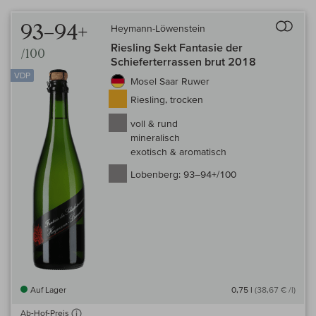
Auf 
93–94+
Heymann-Löwenstein
Riesling Sekt Fantasie der
/100
Schieferterrassen brut 2018
VDP
Mosel Saar Ruwer
Riesling, trocken
voll & rund
mineralisch
exotisch & aromatisch
Lobenberg:
93–94+/100
Auf Lager
0,75 l
(38,67 € /l)
Ab-Hof-Preis