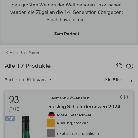
den größten Weinen der Welt gehören. Inzwischen
wurden die Zügel an die 14. Generation übergeben:
Sarah Löwenstein.
Zum Portrait
Mosel Saar Ruwer
k
Alle 17 Produkte
Wein-Alarm
aktivieren
Verg
Sortieren:
Relevanz
Alle Filter
Auf 
93
Heymann-Löwenstein
Riesling Schieferterrassen 2024
/100
Mosel Saar Ruwer
VDP
Riesling, trocken
exotisch & aromatisch