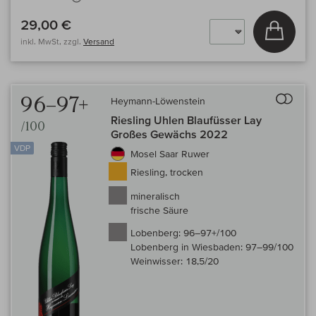
29,00 €
In den
inkl. MwSt, zzgl.
Versand
Auf 
96–97+
Heymann-Löwenstein
Riesling Uhlen Blaufüsser Lay
/100
Großes Gewächs 2022
VDP
Mosel Saar Ruwer
Riesling, trocken
mineralisch
frische Säure
Lobenberg:
96–97+/100
Lobenberg in Wiesbaden:
97–99/100
Weinwisser:
18,5/20