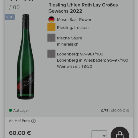
Riesling Uhlen Roth Lay Großes
/100
Gewächs 2022
VDP
Mosel Saar Ruwer
Riesling, trocken
frische Säure
mineralisch
Lobenberg:
97–98+/100
Lobenberg in Wiesbaden:
96–97/100
Weinwisser:
18/20
Auf Lager
0,75 l
(80,00 € /l)
Ab-Hof-Preis
60,00 €
In den