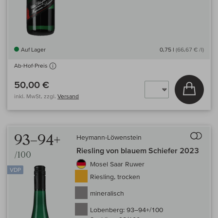
Auf Lager
0,75 l
(66,67 € /l)
Ab-Hof-Preis
50,00 €
In den
inkl. MwSt, zzgl.
Versand
Auf 
93–94+
Heymann-Löwenstein
Riesling von blauem Schiefer 2023
/100
Mosel Saar Ruwer
VDP
Riesling, trocken
mineralisch
Lobenberg:
93–94+/100