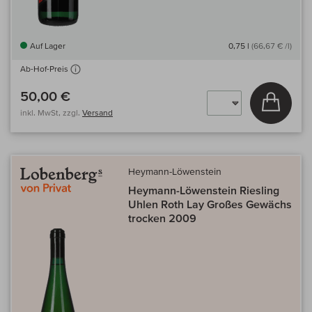
Auf Lager
0,75 l
(66,67 € /l)
Ab-Hof-Preis
50,00 €
In den
inkl. MwSt, zzgl.
Versand
Heymann-Löwenstein
Heymann-Löwenstein Riesling
Uhlen Roth Lay Großes Gewächs
trocken 2009