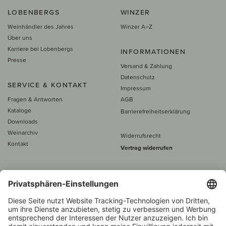
LOBENBERGS
WINZER
Weinhändler des Jahres
Winzer A–Z
Über uns
Karriere bei Lobenbergs
INFORMATIONEN
Presse
Versand & Zahlung
Datenschutz
SERVICE & KONTAKT
Impressum
Fragen & Antworten
AGB
Kataloge
Barrierefreiheitserklärung
Downloads
Weinarchiv
Widerrufsrecht
Kontakt
Vertrag widerrufen
Alle Preise inkl. MwSt., zzgl. 5 €
Versand
– ab
60 € versand­kosten­
frei