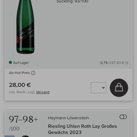
Suckling:
93/100
Auf Lager
0,75 l
(37,33 € /l)
Ab-Hof-Preis
28,00 €
In den
inkl. MwSt, zzgl.
Versand
Auf 
97–98+
Heymann-Löwenstein
Riesling Uhlen Roth Lay Großes
/100
Gewächs 2023