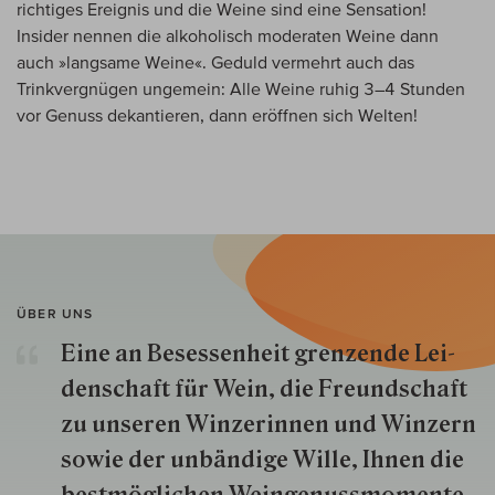
richtiges Ereignis und die Weine sind eine Sensation!
Insider nennen die alkoholisch moderaten Weine dann
auch »langsame Weine«. Geduld vermehrt auch das
Trinkvergnügen ungemein: Alle Weine ruhig 3–4 Stunden
vor Genuss dekantieren, dann eröffnen sich Welten!
ÜBER UNS
Eine an Besessenheit gren­zende Lei­
den­schaft für Wein, die Freund­schaft
zu unseren Win­zer­innen und Win­zern
so­wie der un­bän­dige Wille, Ihnen die
best­mög­lich­en Wein­genuss­momente