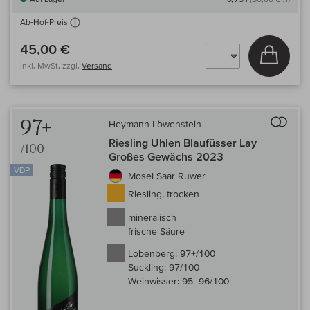
Ab-Hof-Preis
45,00 €
In den
inkl. MwSt, zzgl.
Versand
Auf 
97+
Heymann-Löwenstein
Riesling Uhlen Blaufüsser Lay
/100
Großes Gewächs 2023
VDP
Mosel Saar Ruwer
Riesling, trocken
mineralisch
frische Säure
Lobenberg:
97+/100
Suckling:
97/100
Weinwisser:
95–96/100