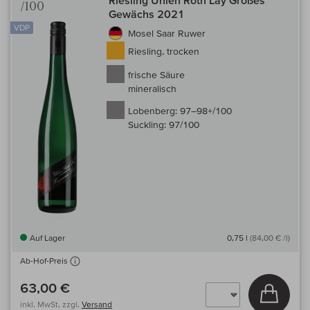
/100
Gewächs 2021
VDP
Mosel Saar Ruwer
Riesling, trocken
frische Säure
mineralisch
Lobenberg:
97–98+/100
Suckling:
97/100
Auf Lager
0,75 l
(84,00 € /l)
Ab-Hof-Preis
63,00 €
In den
inkl. MwSt, zzgl.
Versand