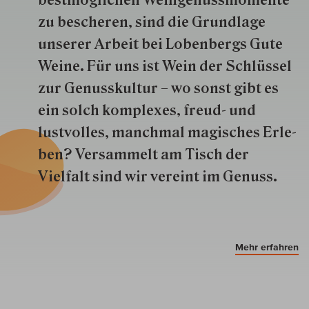
zu besche­ren, sind die Grund­lage
unserer Arbeit bei Lobenbergs Gute
Weine. Für uns ist Wein der Schlüs­sel
zur Genuss­kultur – wo sonst gibt es
ein solch kom­plexes, freud- und
lustvolles, manchmal ma­gisch­es Er­le­
ben? Versammelt am Tisch der
Vielfalt sind wir ver­eint im Genuss.
Mehr erfahren