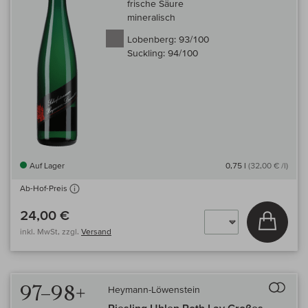
frische Säure
mineralisch
Lobenberg:
93/100
Suckling:
94/100
Auf Lager
0,75 l
(32,00 € /l)
Ab-Hof-Preis
24,00 €
In den
inkl. MwSt, zzgl.
Versand
Auf 
97–98+
Heymann-Löwenstein
Riesling Uhlen Roth Lay Großes