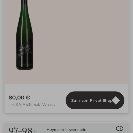
80,00 €
Zum von Privat Shop
inkl. 0 % MwSt., exkl. Versand
Auf 
97–98+
Heymann-Löwenstein