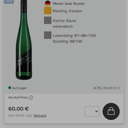
VDP
Mosel Saar Ruwer
Riesling, trocken
frische Säure
mineralisch
Lobenberg:
97–98+/100
Suckling:
98/100
Auf Lager
0,75 l
(80,00 € /l)
Ab-Hof-Preis
60,00 €
In den
inkl. MwSt, zzgl.
Versand