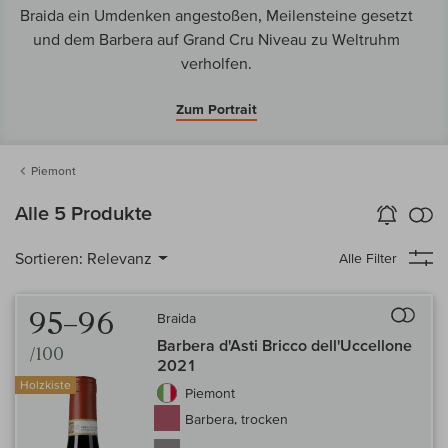
Braida ein Umdenken angestoßen, Meilensteine gesetzt
und dem Barbera auf Grand Cru Niveau zu Weltruhm
verholfen.
Zum Portrait
Piemont
k
Alle 5 Produkte
Wein-Alarm
aktivieren
Verg
Sortieren:
Relevanz
Alle Filter
Auf 
95–96
Braida
Barbera d'Asti Bricco dell'Uccellone
/100
2021
Holzkiste
Piemont
Barbera, trocken