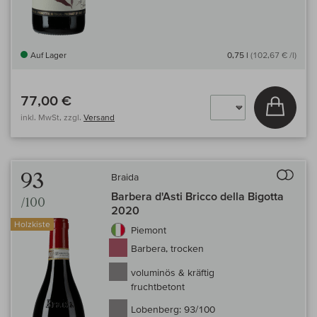
Auf Lager
0,75 l
(102,67 € /l)
77,00 €
In den
inkl. MwSt, zzgl.
Versand
Auf 
93
Braida
Barbera d'Asti Bricco della Bigotta
/100
2020
Holzkiste
Piemont
Barbera, trocken
voluminös & kräftig
fruchtbetont
Lobenberg:
93/100