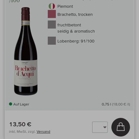
/100
Piemont
Brachetto, trocken
fruchtbetont
seidig & aromatisch
Lobenberg:
91/100
Auf Lager
0,75 l
(18,00 € /l)
13,50 €
In den
inkl. MwSt, zzgl.
Versand