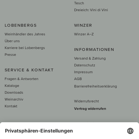
Tesch
Dreieich: Vini di Vini
LOBENBERGS
WINZER
Weinhändler des Jahres
Winzer A–Z
Über uns
Karriere bei Lobenbergs
INFORMATIONEN
Presse
Versand & Zahlung
Datenschutz
SERVICE & KONTAKT
Impressum
Fragen & Antworten
AGB
Kataloge
Barrierefreiheitserklärung
Downloads
Weinarchiv
Widerrufsrecht
Kontakt
Vertrag widerrufen
Alle Preise inkl. MwSt., zzgl. 5 €
Versand
– ab
60 € versand­kosten­
frei