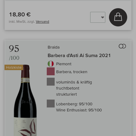
18,80 €
In den
inkl. MwSt, zzgl.
Versand
Auf 
95
Braida
Barbera d'Asti Ai Suma 2021
/100
Piemont
Holzkiste
Barbera, trocken
voluminös & kräftig
fruchtbetont
strukturiert
Lobenberg:
95/100
Wine Enthusiast:
95/100