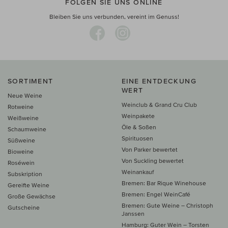
FOLGEN SIE UNS ONLINE
Bleiben Sie uns verbunden, vereint im Genuss!
SORTIMENT
EINE ENTDECKUNG
WERT
Neue Weine
Weinclub & Grand Cru Club
Rotweine
Weinpakete
Weißweine
Öle & Soßen
Schaumweine
Spirituosen
Süßweine
Von Parker bewertet
Bioweine
Von Suckling bewertet
Roséwein
Weinankauf
Subskription
Bremen: Bar Rique Winehouse
Gereifte Weine
Bremen: Engel WeinCafé
Große Gewächse
Bremen: Gute Weine – Christoph
Gutscheine
Janssen
Hamburg: Guter Wein – Torsten