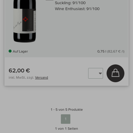
Suckling:
91/100
Wine Enthusiast:
91/100
Auf Lager
0,75 l
(82,67 € /l)
62,00 €
In den
inkl. MwSt, zzgl.
Versand
1 - 5 von 5 Produkte
1
1 von 1
Seiten