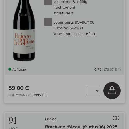
voluminös & kräftig
fruchtbetont
strukturiert
Lobenberg:
95–96/100
Suckling:
95/100
Wine Enthusiast:
96/100
Auf Lager
0,75 l
(78,67 € /l)
59,00 €
In den
inkl. MwSt, zzgl.
Versand
Auf 
91
Braida
Brachetto d'Acqui (fruchtsüß) 2025