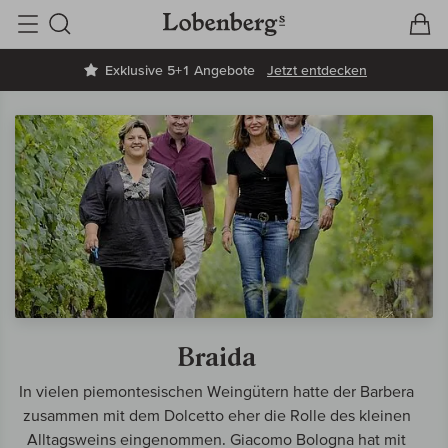
V
W
Suche
Exklusive 5+1 Angebote
Jetzt entdecken
Braida
In vielen piemontesischen Weingütern hatte der Barbera
zusammen mit dem Dolcetto eher die Rolle des kleinen
Alltagsweins eingenommen. Giacomo Bologna hat mit