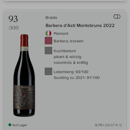
Auf 
93
Braida
Barbera d’Asti Montebruna 2022
/100
Piemont
Barbera, trocken
fruchtbetont
pikant & würzig
voluminös & kräftig
Lobenberg:
93/100
Suckling zu 2021:
91/100
Auf Lager
0,75 l
(25,07 € /l)