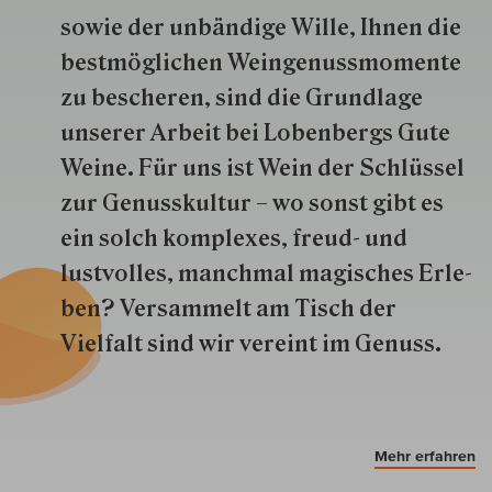
so­wie der un­bän­dige Wille, Ihnen die
best­mög­lich­en Wein­genuss­momente
zu besche­ren, sind die Grund­lage
unserer Arbeit bei Lobenbergs Gute
Weine. Für uns ist Wein der Schlüs­sel
zur Genuss­kultur – wo sonst gibt es
ein solch kom­plexes, freud- und
lustvolles, manchmal ma­gisch­es Er­le­
ben? Versammelt am Tisch der
Vielfalt sind wir ver­eint im Genuss.
Mehr erfahren