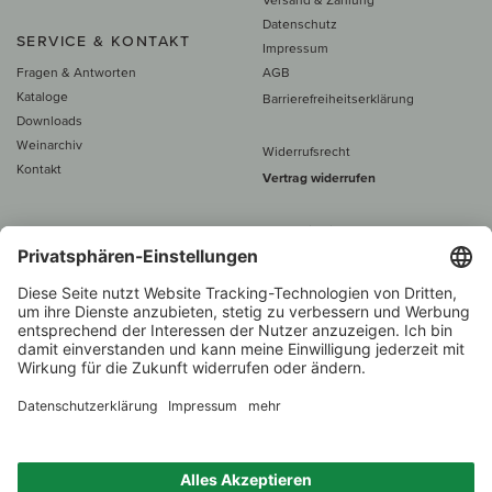
Datenschutz
SERVICE & KONTAKT
Impressum
Fragen & Antworten
AGB
Kataloge
Barrierefreiheitserklärung
Downloads
Weinarchiv
Widerrufsrecht
Kontakt
Vertrag widerrufen
Alle Preise inkl. MwSt., zzgl. 5 €
Versand
– ab
60 € versand­kosten­
frei
Beratung unter
+49 421 696 797-0
1.000 Winzer –
Weinhändler
Über 7.000 Weine
des Jahres 2022