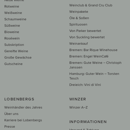
Weinclub & Grand Cru Club
Rotweine
Weinpakete
Weißweine
Öle & Soßen
Schaumweine
Spirituosen
Süßweine
Von Parker bewertet
Bioweine
Von Suckling bewertet
Roséwein
Weinankauf
Subskription
Bremen: Bar Rique Winehouse
Gereifte Weine
Bremen: Engel WeinCafé
Große Gewächse
Bremen: Gute Weine – Christoph
Gutscheine
Janssen
Hamburg: Guter Wein – Torsten
Tesch
Dreieich: Vini di Vini
LOBENBERGS
WINZER
Weinhändler des Jahres
Winzer A–Z
Über uns
Karriere bei Lobenbergs
INFORMATIONEN
Presse
Versand & Zahlung