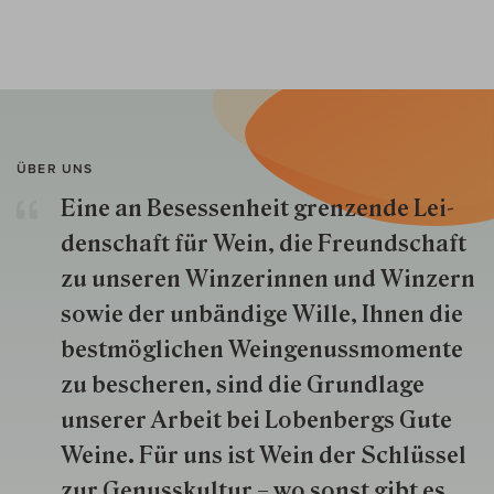
ÜBER UNS
Eine an Besessenheit gren­zende Lei­
den­schaft für Wein, die Freund­schaft
zu unseren Win­zer­innen und Win­zern
so­wie der un­bän­dige Wille, Ihnen die
best­mög­lich­en Wein­genuss­momente
zu besche­ren, sind die Grund­lage
unserer Arbeit bei Lobenbergs Gute
Weine. Für uns ist Wein der Schlüs­sel
zur Genuss­kultur – wo sonst gibt es