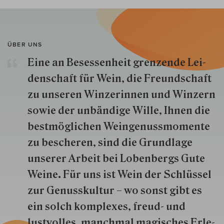
ÜBER UNS
Eine an Besessenheit gren­zende Lei­
den­schaft für Wein, die Freund­schaft
zu unseren Win­zer­innen und Win­zern
so­wie der un­bän­dige Wille, Ihnen die
best­mög­lich­en Wein­genuss­momente
zu besche­ren, sind die Grund­lage
unserer Arbeit bei Lobenbergs Gute
Weine. Für uns ist Wein der Schlüs­sel
zur Genuss­kultur – wo sonst gibt es
ein solch kom­plexes, freud- und
lustvolles, manchmal ma­gisch­es Er­le­