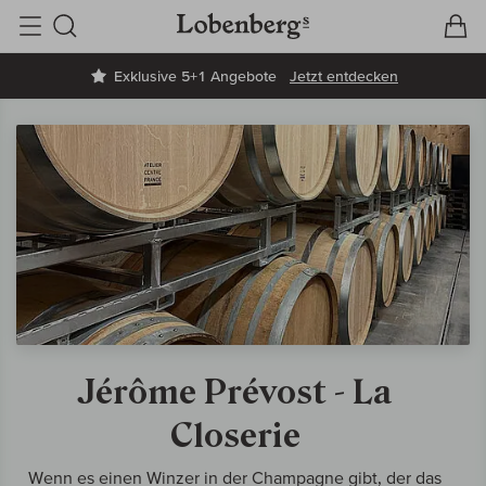
V
W
Suche
Exklusive 5+1 Angebote
Jetzt entdecken
Jérôme Prévost - La
Closerie
Wenn es einen Winzer in der Champagne gibt, der das