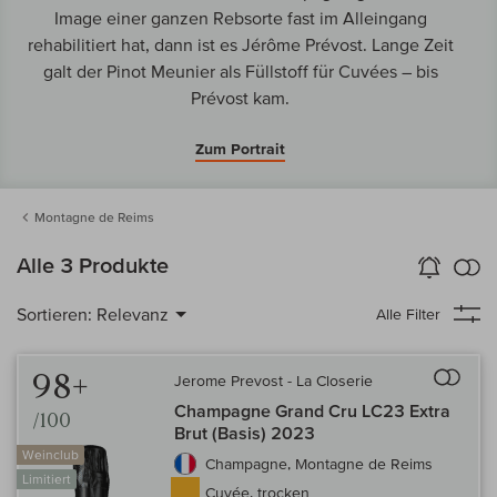
Image einer ganzen Rebsorte fast im Alleingang
rehabilitiert hat, dann ist es Jérôme Prévost. Lange Zeit
galt der Pinot Meunier als Füllstoff für Cuvées – bis
Prévost kam.
Zum Portrait
Montagne de Reims
k
Alle 3 Produkte
Wein-Alarm
aktivieren
Verg
Sortieren:
Relevanz
Alle Filter
Auf 
98+
Jerome Prevost - La Closerie
Champagne Grand Cru LC23 Extra
/100
Brut (Basis) 2023
Weinclub
Champagne, Montagne de Reims
Limitiert
Cuvée, trocken