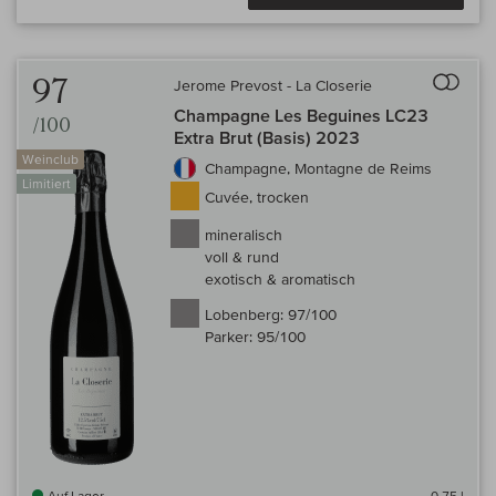
Auf 
97
Jerome Prevost - La Closerie
Champagne Les Beguines LC23
/100
Extra Brut (Basis) 2023
Weinclub
Champagne, Montagne de Reims
Limitiert
Cuvée, trocken
mineralisch
voll & rund
exotisch & aromatisch
Lobenberg:
97/100
Parker:
95/100
Auf Lager
0,75 l