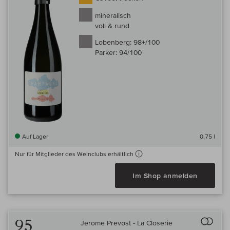
mineralisch
voll & rund
Lobenberg:
98+/100
Parker:
94/100
Auf Lager
0,75 l
Nur für Mitglieder des Weinclubs erhältlich
Im Shop anmelden
Auf 
95
Jerome Prevost - La Closerie