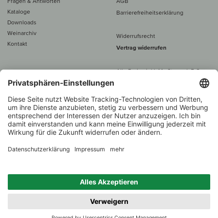
Fragen & Antworten
AGB
Kataloge
Barrierefreiheitserklärung
Downloads
Weinarchiv
Widerrufsrecht
Kontakt
Vertrag widerrufen
Alle Preise inkl. MwSt., zzgl. 5 €
Versand
– ab
60 € versand­kosten­
frei
Beratung unter
+49 421 696 797-0
1.000 Winzer –
Weinhändler
Zurück
Über 7.000 Weine
des Jahres 2022