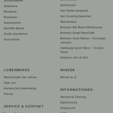
Schaumweine
Spirituosen
Süßweine
Von Parker bewertet
Bioweine
Von Suckling bewertet
Roséwein
Weinankauf
Subskription
Bremen: Bar Rique Winehouse
Gereifte Weine
Bremen: Engel WeinCafé
Große Gewächse
Bremen: Gute Weine – Christoph
Gutscheine
Janssen
Hamburg: Guter Wein – Torsten
Tesch
Dreieich: Vini di Vini
LOBENBERGS
WINZER
Weinhändler des Jahres
Winzer A–Z
Über uns
Karriere bei Lobenbergs
INFORMATIONEN
Presse
Versand & Zahlung
Datenschutz
SERVICE & KONTAKT
Impressum