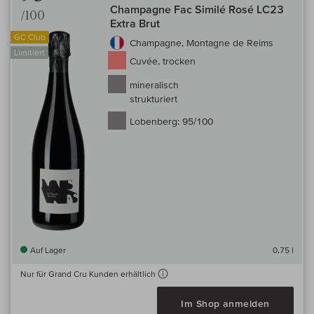
Champagne Fac Similé Rosé LC23
/100
Extra Brut
GC Club
Champagne, Montagne de Reims
Limitiert
Cuvée, trocken
mineralisch
strukturiert
Lobenberg:
95/100
Auf Lager
0,75 l
Nur für Grand Cru Kunden erhältlich
Im Shop anmelden