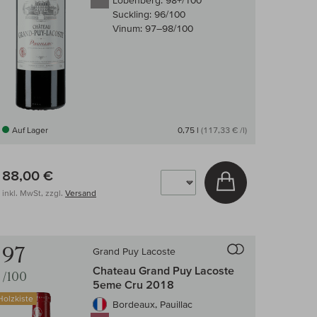
Lobenberg:
98+/100
Suckling:
96/100
Vinum:
97–98/100
Auf Lager
0,75 l
(117,33 € /l)
88,00 €
arenkorb
In den Warenkor
inkl. MwSt, zzgl.
Versand
 Wein-Vergleich
Auf den Wein-Ve
97
Grand Puy Lacoste
Chateau Grand Puy Lacoste
/100
5eme Cru 2018
Holzkiste
Bordeaux, Pauillac