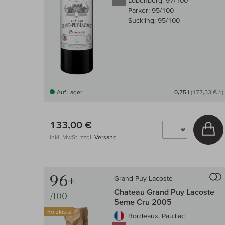
Lobenberg:
97/100
Parker:
95/100
Suckling:
95/100
Auf Lager
0,75 l
(177,33 € /l)
133,00 €
In
inkl. MwSt, zzgl.
Versand
96+
Grand Puy Lacoste
Chateau Grand Puy Lacoste
/100
5eme Cru 2005
Holzkiste
Bordeaux, Pauillac