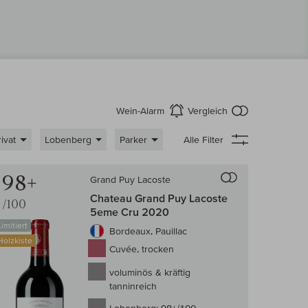
kein Produkt
Wein-Alarm
Vergleich
aktivieren
ivat
Lobenberg
Parker
Alle Filter
 Wein-Vergleich
Auf den Wein-Ve
98+
Grand Puy Lacoste
Chateau Grand Puy Lacoste
/100
5eme Cru 2020
Limitiert
Bordeaux, Pauillac
Holzkiste
Cuvée, trocken
voluminös & kräftig
tanninreich