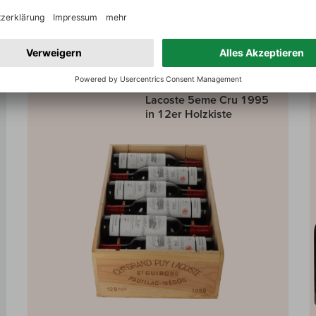
inkl. MwSt, zzgl.
Versand
Auf den Wein-Vergleich
Grand Puy Lacoste
Chateau Grand Puy
Lacoste 5eme Cru 1995
in 12er Holzkiste