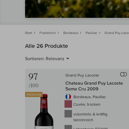
Start
Frankreich
Bordeaux
Pauillac
Grand Puy Laco
Alle 26 Produkte
Sortieren:
Relevanz
97
Grand Puy Lacoste
Chateau Grand Puy Lacoste
/100
5eme Cru 2009
Holzkiste
Bordeaux, Pauillac
Cuvée, trocken
voluminös & kräftig
tanninreich