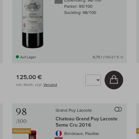
Lobenberg:
98/100
Parker:
95/100
Suckling:
98/100
Auf Lager
0,75 l
(166,67 € /l)
125,00 €
 den Warenkorb
In den W
inkl. MwSt, zzgl.
Versand
Auf den Wein-Vergleich
Auf den
98
Grand Puy Lacoste
Chateau Grand Puy Lacoste
/100
5eme Cru 2016
Holzkiste
Bordeaux, Pauillac