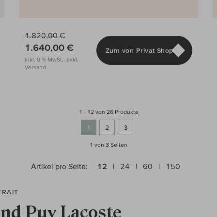
1.820,00 €
 den Warenkorb
1.640,00 €
Zum von Privat Shop
inkl. 0 % MwSt., exkl.
Versand
1 - 12 von 26 Produkte
1
2
3
1 von 3
Seiten
Artikel pro Seite:
12
24
60
150
TRAIT
nd Puy Lacoste