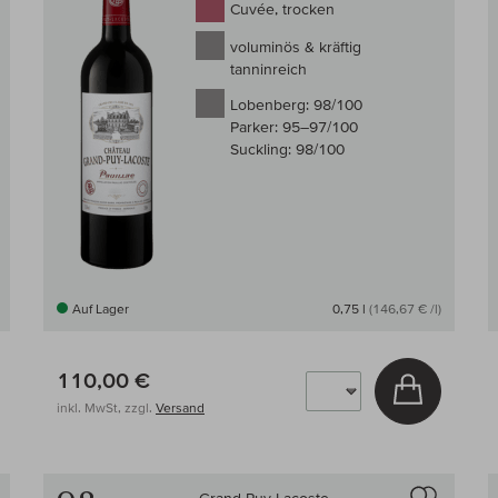
Cuvée, trocken
voluminös & kräftig
tanninreich
Lobenberg:
98/100
Parker:
95–97/100
Suckling:
98/100
Auf Lager
0,75 l
(146,67 € /l)
110,00 €
 den Warenkorb
In den W
inkl. MwSt, zzgl.
Versand
Auf den Wein-Vergleich
Auf den