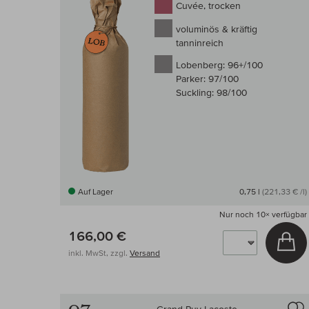
Cuvée, trocken
voluminös & kräftig
tanninreich
Lobenberg:
96+/100
Parker:
97/100
Suckling:
98/100
Auf Lager
0,75 l
(221,33 € /l)
Nur noch
10×
verfügbar
166,00 €
In
inkl. MwSt, zzgl.
Versand