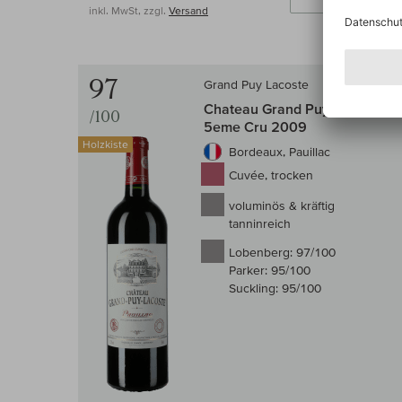
inkl. MwSt, zzgl.
Versand
97
Grand Puy Lacoste
Chateau Grand Puy Lacoste
/100
5eme Cru 2009
Holzkiste
Bordeaux, Pauillac
Cuvée, trocken
voluminös & kräftig
tanninreich
Lobenberg:
97/100
Parker:
95/100
Suckling:
95/100