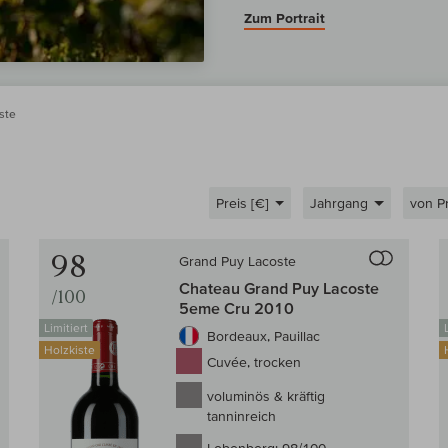
Zum Portrait
ste
Preis [€]
Jahrgang
von Pr
Auf den Wein-Vergleich
Auf den
98
Grand Puy Lacoste
Chateau Grand Puy Lacoste
/100
5eme Cru 2010
Limitiert
Bordeaux, Pauillac
Holzkiste
Cuvée, trocken
voluminös & kräftig
tanninreich