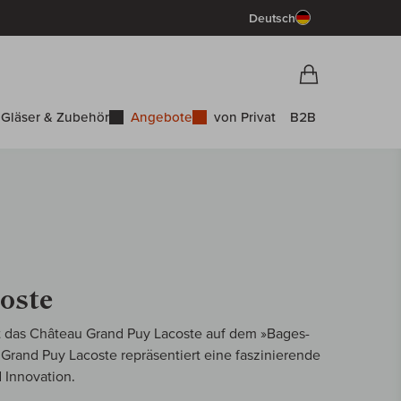
Deutsch
Vorschau War
Warenkorb
Gläser & Zubehör
Angebote
von Privat
B2B
oste
gt das Château Grand Puy Lacoste auf dem »Bages-
 Grand Puy Lacoste repräsentiert eine faszinierende
 Innovation.