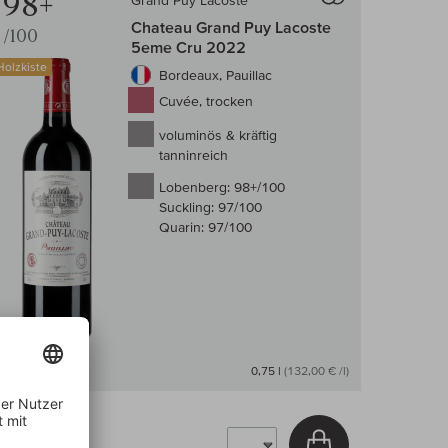
98+
Grand Puy Lacoste
Chateau Grand Puy Lacoste
/100
5eme Cru 2022
Holzkiste
Bordeaux, Pauillac
Cuvée, trocken
voluminös & kräftig
tanninreich
Lobenberg:
98+/100
Suckling:
97/100
Quarin:
97/100
Auf Lager
0,75 l
(132,00 € /l)
99,00 €
arenkorb
In den Warenkor