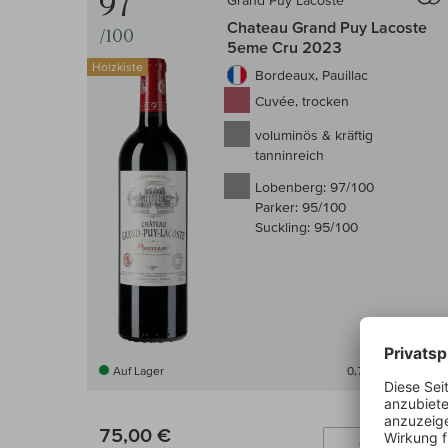
97
Grand Puy Lacoste
Chateau Grand Puy Lacoste
/100
5eme Cru 2023
Holzkiste
Bordeaux, Pauillac
Cuvée, trocken
voluminös & kräftig
tanninreich
Lobenberg:
97/100
Parker:
95/100
Suckling:
95/100
Auf Lager
0,75 l
(100,00 € /l)
75,00 €
In