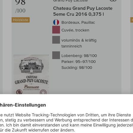
98
Grand Puy Lacoste
Chateau Grand Puy Lacoste
/100
5eme Cru 2016 0,375 l
Holzkiste
Bordeaux, Pauillac
Cuvée, trocken
voluminös & kräftig
tanninreich
Lobenberg:
98/100
Parker:
95–97/100
Suckling:
98/100
Auf Lager
0,375 l
(176,00 € /l)
66,00 €
 den Warenkorb
In den W