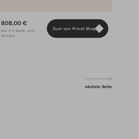
808,00 €
Zum von Privat Shop
inkl. 0 % MwSt., exkl.
Versand
nächste Seite