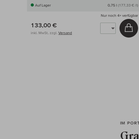
Auf Lager
0,75 l
(177,33 € /l)
Nur noch
4×
verfügbar
133,00 €
In
inkl. MwSt, zzgl.
Versand
IM POR
Gra