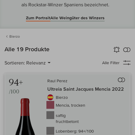
als Rockstar-Winzer Spaniens bezeichnet.
Zum Portrait
Alle Weingüter des Winzers
Bierzo
k
Alle 19 Produkte
Wein-Alarm
aktivieren
Verg
Sortieren:
Relevanz
Alle Filter
Auf 
94+
Raul Perez
Ultreia Saint Jacques Mencia 2022
/100
Bierzo
Mencia, trocken
saftig
fruchtbetont
Lobenberg:
94+/100