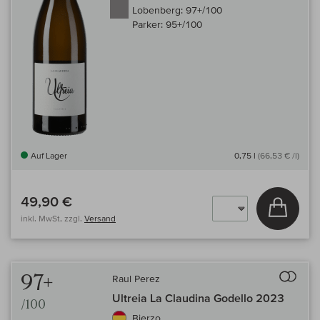
Lobenberg:
97+/100
Parker:
95+/100
Auf Lager
0,75 l
(66,53 € /l)
49,90 €
In den
inkl. MwSt, zzgl.
Versand
Auf 
97+
Raul Perez
Ultreia La Claudina Godello 2023
/100
Bierzo