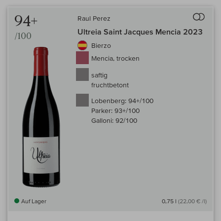
Auf 
94+
Raul Perez
Ultreia Saint Jacques Mencia 2023
/100
Bierzo
Mencia, trocken
saftig
fruchtbetont
Lobenberg:
94+/100
Parker:
93+/100
Galloni:
92/100
Auf Lager
0,75 l
(22,00 € /l)