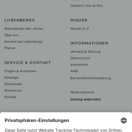
Dreieich: Vini di Vini
LOBENBERGS
WINZER
Weinhändler des Jahres
Winzer A–Z
Über uns
Karriere bei Lobenbergs
INFORMATIONEN
Presse
Versand & Zahlung
Datenschutz
SERVICE & KONTAKT
Impressum
Fragen & Antworten
AGB
Kataloge
Barrierefreiheitserklärung
Downloads
Weinarchiv
Widerrufsrecht
Kontakt
Vertrag widerrufen
Alle Preise inkl. MwSt., zzgl. 5 €
Versand
– ab
60 € versand­kosten­
frei