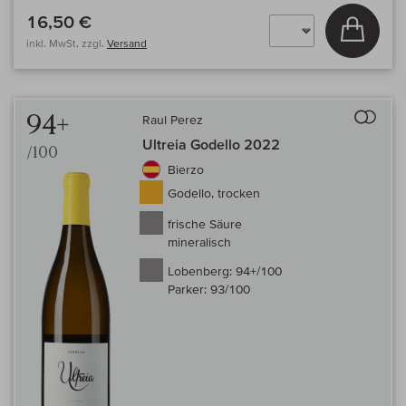
16,50 €
In den
inkl. MwSt, zzgl.
Versand
Auf 
94+
Raul Perez
Ultreia Godello 2022
/100
Bierzo
Godello, trocken
frische Säure
mineralisch
Lobenberg:
94+/100
Parker:
93/100