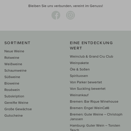
Bleiben Sie uns verbunden, vereint im Genuss!
SORTIMENT
EINE ENTDECKUNG
WERT
Neue Weine
Weinclub & Grand Cru Club
Rotweine
Weinpakete
Weißweine
Öle & Soßen
Schaumweine
Spirituosen
Süßweine
Von Parker bewertet
Bioweine
Von Suckling bewertet
Roséwein
Weinankauf
Subskription
Bremen: Bar Rique Winehouse
Gereifte Weine
Bremen: Engel WeinCafé
Große Gewächse
Bremen: Gute Weine – Christoph
Gutscheine
Janssen
Hamburg: Guter Wein – Torsten
Tesch