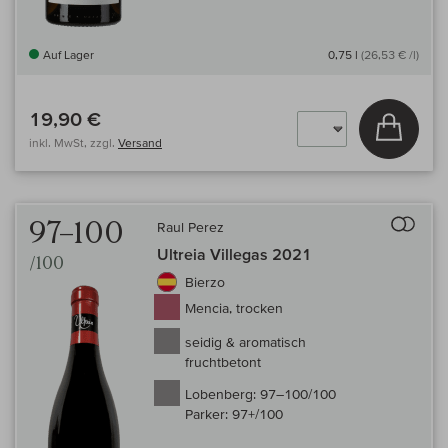
Auf Lager
0,75 l
(26,53 € /l)
19,90 €
In den
inkl. MwSt, zzgl.
Versand
Auf 
97–100
Raul Perez
Ultreia Villegas 2021
/100
Bierzo
Mencia, trocken
seidig & aromatisch
fruchtbetont
Lobenberg:
97–100/100
Parker:
97+/100