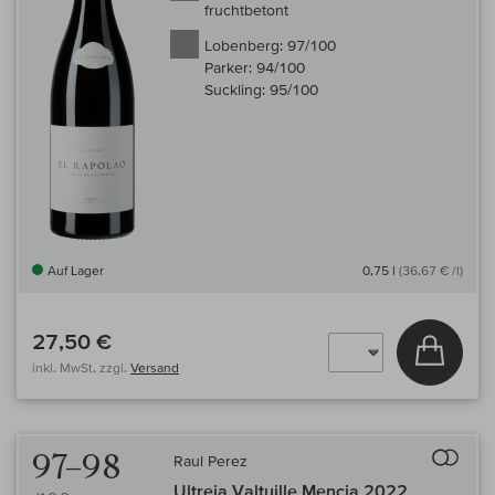
fruchtbetont
Lobenberg:
97/100
Parker:
94/100
Suckling:
95/100
Auf Lager
0,75 l
(36,67 € /l)
27,50 €
In den
inkl. MwSt, zzgl.
Versand
Auf 
97–98
Raul Perez
Ultreia Valtuille Mencia 2022