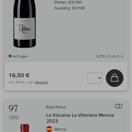
Parker:
93/100
Suckling:
93/100
Auf Lager
0,75 l
(22,00 € /l)
16,50 €
In den
inkl. MwSt, zzgl.
Versand
Auf 
97
Raul Perez
La Vizcaina La Vitoriana Mencia
/100
2023
Bierzo