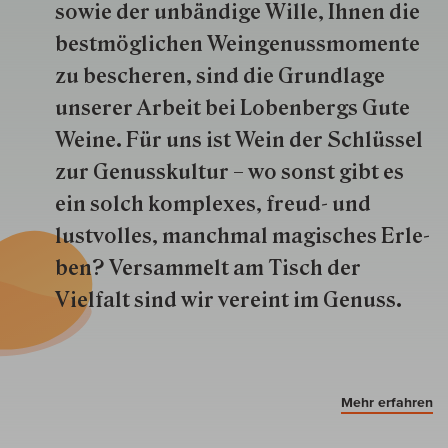
so­wie der un­bän­dige Wille, Ihnen die
best­mög­lich­en Wein­genuss­momente
zu besche­ren, sind die Grund­lage
unserer Arbeit bei Lobenbergs Gute
Weine. Für uns ist Wein der Schlüs­sel
zur Genuss­kultur – wo sonst gibt es
ein solch kom­plexes, freud- und
lustvolles, manchmal ma­gisch­es Er­le­
ben? Versammelt am Tisch der
Vielfalt sind wir ver­eint im Genuss.
Mehr erfahren