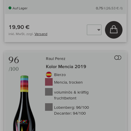
Auf Lager
0,75 l
(26,53 € /l)
19,90 €
In den
inkl. MwSt, zzgl.
Versand
Auf 
96
Raul Perez
Kolor Mencia 2019
/100
Bierzo
Mencia, trocken
voluminös & kräftig
fruchtbetont
Lobenberg:
96/100
Decanter:
94/100