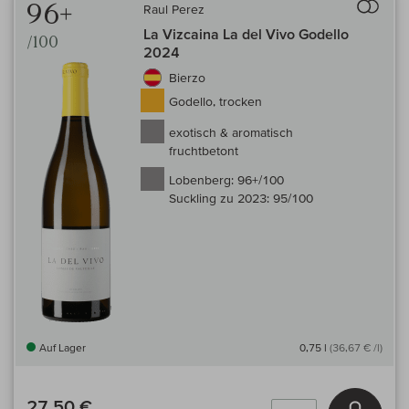
96+
Raul Perez
La Vizcaina La del Vivo Godello
/100
2024
Bierzo
Godello, trocken
exotisch & aromatisch
fruchtbetont
Lobenberg:
96+/100
Suckling zu 2023:
95/100
Auf Lager
0,75 l
(36,67 € /l)
27,50 €
In den