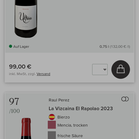
Auf Lager
0,75 l
(132,00 € /l)
99,00 €
In den
inkl. MwSt, zzgl.
Versand
Auf 
97
Raul Perez
La Vizcaina El Rapolao 2023
/100
Bierzo
Mencia, trocken
frische Säure