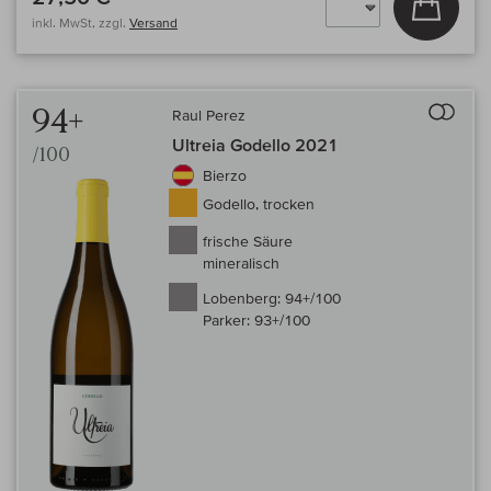
inkl. MwSt, zzgl.
Versand
Auf 
94+
Raul Perez
Ultreia Godello 2021
/100
Bierzo
Godello, trocken
frische Säure
mineralisch
Lobenberg:
94+/100
Parker:
93+/100