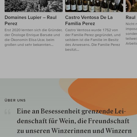
Domaines Lupier – Raul
Castro Ventosa De La
Raul
Perez
Familia Perez
Nicht 
imposa
Erst 2020 lernten sich die Gründer,
Castro Ventosa wurde 1752 von
sonder
der Önologe Enrique Barsate und
der Familie Perez gegründet, und
teilwe
die Ökonomin Elisa Ucar, beim
seitdem ist die Familie im Besitz
Arbeits
großen und sehr bekannten...
des Anwesens. Die Familie Perez
besitzt...
ÜBER UNS
Eine an Besessenheit gren­zende Lei­
den­schaft für Wein, die Freund­schaft
zu unseren Win­zer­innen und Win­zern