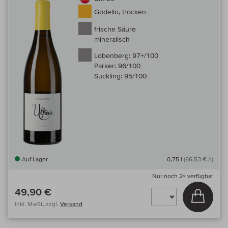
Godello, trocken
frische Säure
mineralisch
Lobenberg:
97+/100
Parker:
96/100
Suckling:
95/100
Auf Lager
0,75 l
(66,53 € /l)
Nur noch
2×
verfügbar
49,90 €
In den
inkl. MwSt, zzgl.
Versand