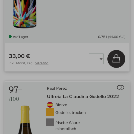
Auf Lager
0,75 l
(44,00 € /l)
33,00 €
In den
inkl. MwSt, zzgl.
Versand
Auf 
97+
Raul Perez
Ultreia La Claudina Godello 2022
/100
Bierzo
Godello, trocken
frische Säure
mineralisch