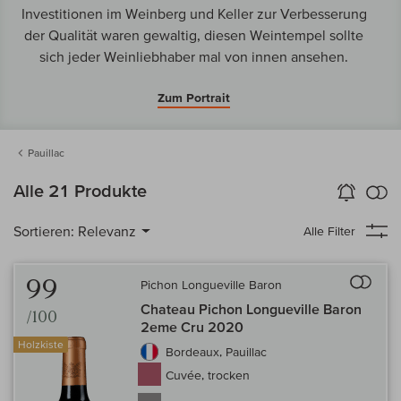
Investitionen im Weinberg und Keller zur Verbesserung
der Qualität waren gewaltig, diesen Weintempel sollte
sich jeder Weinliebhaber mal von innen ansehen.
Zum Portrait
Pauillac
k
Alle 21 Produkte
Wein-Alarm
aktivieren
Verg
Sortieren:
Relevanz
Alle Filter
Auf 
99
Pichon Longueville Baron
Chateau Pichon Longueville Baron
/100
2eme Cru 2020
Holzkiste
Bordeaux, Pauillac
Cuvée, trocken