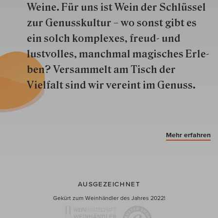
Weine. Für uns ist Wein der Schlüs­sel
zur Genuss­kultur – wo sonst gibt es
ein solch kom­plexes, freud- und
lustvolles, manchmal ma­gisch­es Er­le­
ben? Versammelt am Tisch der
Vielfalt sind wir ver­eint im Genuss.
Mehr erfahren
AUSGEZEICHNET
Gekürt zum Weinhändler des Jahres 2022!