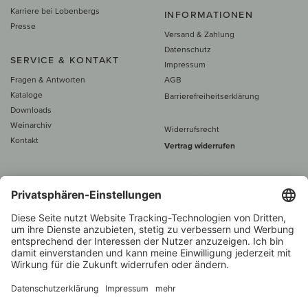
Karriere bei Lobenbergs
INFORMATIONEN
Presse
Versand & Zahlung
Datenschutz
SERVICE & KONTAKT
Impressum
Fragen & Antworten
AGB
Kataloge
Barrierefreiheitserklärung
Downloads
Weinarchiv
Widerrufsrecht
Kontakt
Vertrag widerrufen
Alle Preise inkl. MwSt., zzgl. 5 €
Versand
– ab
60 € versand­kosten­
frei
Beratung unter
+49 421 696 797-0