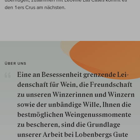
den 1ers Crus am nächsten.
ÜBER UNS
Eine an Besessenheit gren­zende Lei­
den­schaft für Wein, die Freund­schaft
zu unseren Win­zer­innen und Win­zern
so­wie der un­bän­dige Wille, Ihnen die
best­mög­lich­en Wein­genuss­momente
zu besche­ren, sind die Grund­lage
unserer Arbeit bei Lobenbergs Gute