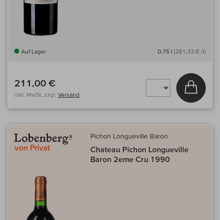
Auf Lager
0,75 l
(281,33 € /l)
211,00 €
In den
inkl. MwSt, zzgl.
Versand
Pichon Longueville Baron
Chateau Pichon Longueville
Baron 2eme Cru 1990