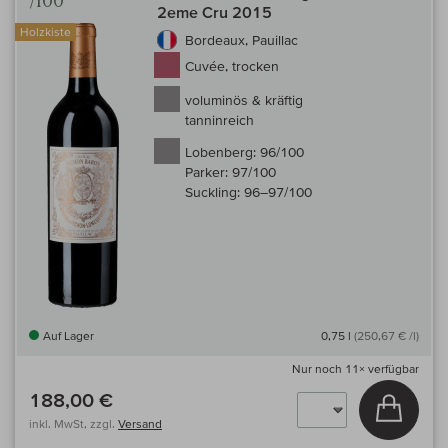
/100
2eme Cru 2015
Holzkiste
Bordeaux, Pauillac
Cuvée, trocken
voluminös & kräftig
tanninreich
Lobenberg:
96/100
Parker:
97/100
Suckling:
96–97/100
Auf Lager
0,75 l
(250,67 € /l)
Nur noch
11×
verfügbar
188,00 €
In den
inkl. MwSt, zzgl.
Versand