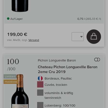
Auf Lager
0,75 l
(265,33 € /l)
199,00 €
In den
inkl. MwSt, zzgl.
Versand
Auf 
100
Pichon Longueville Baron
Chateau Pichon Longueville Baron
/100
2eme Cru 2019
Limitiert
Bordeaux, Pauillac
Holzkiste
Cuvée, trocken
voluminös & kräftig
tanninreich
Lobenberg:
100/100