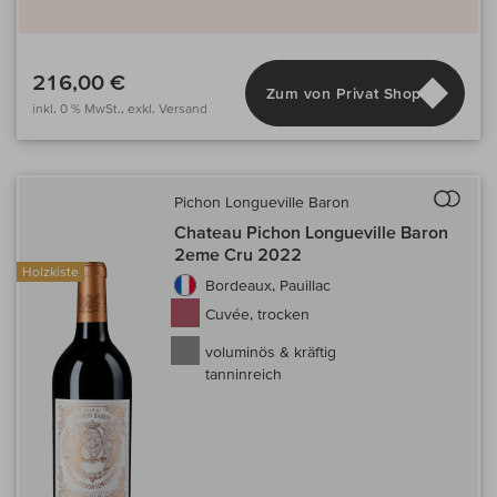
216,00 €
Zum von Privat Shop
inkl. 0 % MwSt., exkl. Versand
Auf 
Pichon Longueville Baron
Chateau Pichon Longueville Baron
2eme Cru 2022
Holzkiste
Bordeaux, Pauillac
Cuvée, trocken
voluminös & kräftig
tanninreich