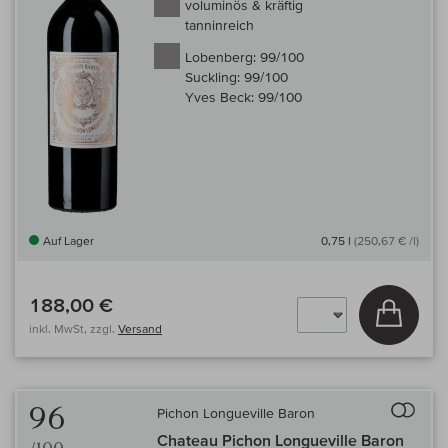
voluminös & kräftig
tanninreich
Lobenberg:
99/100
Suckling:
99/100
Yves Beck:
99/100
Auf Lager
0,75 l
(250,67 € /l)
188,00 €
In den
inkl. MwSt, zzgl.
Versand
Auf 
96
Pichon Longueville Baron
Chateau Pichon Longueville Baron