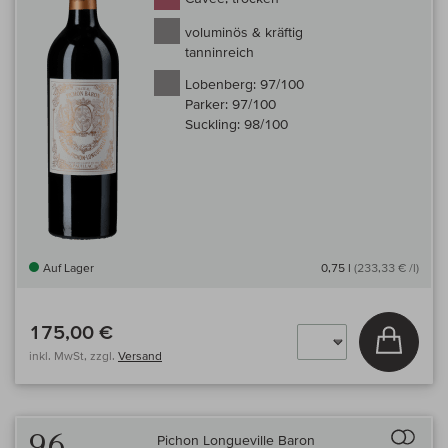
voluminös & kräftig
tanninreich
Lobenberg:
97/100
Parker:
97/100
Suckling:
98/100
Auf Lager
0,75 l
(233,33 € /l)
175,00 €
In den
inkl. MwSt, zzgl.
Versand
Auf 
96
Pichon Longueville Baron