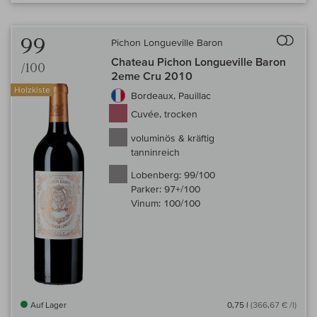
Auf 
99
Pichon Longueville Baron
Chateau Pichon Longueville Baron
/100
2eme Cru 2010
Holzkiste
Bordeaux, Pauillac
Cuvée, trocken
voluminös & kräftig
tanninreich
Lobenberg:
99/100
Parker:
97+/100
Vinum:
100/100
Auf Lager
0,75 l
(366,67 € /l)