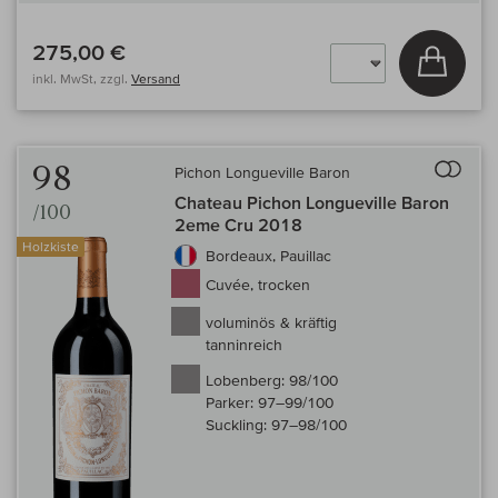
275,00 €
In den
inkl. MwSt, zzgl.
Versand
Auf 
98
Pichon Longueville Baron
Chateau Pichon Longueville Baron
/100
2eme Cru 2018
Holzkiste
Bordeaux, Pauillac
Cuvée, trocken
voluminös & kräftig
tanninreich
Lobenberg:
98/100
Parker:
97–99/100
Suckling:
97–98/100