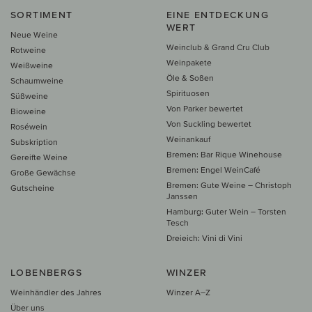
SORTIMENT
EINE ENTDECKUNG
WERT
Neue Weine
Weinclub & Grand Cru Club
Rotweine
Weinpakete
Weißweine
Öle & Soßen
Schaumweine
Spirituosen
Süßweine
Von Parker bewertet
Bioweine
Von Suckling bewertet
Roséwein
Weinankauf
Subskription
Bremen: Bar Rique Winehouse
Gereifte Weine
Bremen: Engel WeinCafé
Große Gewächse
Bremen: Gute Weine – Christoph
Gutscheine
Janssen
Hamburg: Guter Wein – Torsten
Tesch
Dreieich: Vini di Vini
LOBENBERGS
WINZER
Weinhändler des Jahres
Winzer A–Z
Über uns