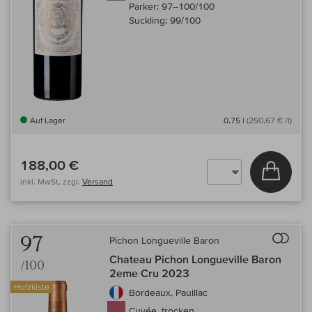
Parker:
97–100/100
Suckling:
99/100
Auf Lager
0,75 l
(250,67 € /l)
188,00 €
In den
inkl. MwSt, zzgl.
Versand
Auf 
97
Pichon Longueville Baron
Chateau Pichon Longueville Baron
/100
2eme Cru 2023
Holzkiste
Bordeaux, Pauillac
Cuvée, trocken