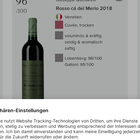
96
Rosso cá del Merlo 2018
/100
Venetien
Cuvée, trocken
voluminös & kräftig
seidig & aromatisch
saftig
Lobenberg:
96/100
Galloni:
95/100
Lieferbar ab KW 40 in 2026.
0,75 l
(132,00 € /l)
Nur noch
9×
verfügbar
99,00 €
 den Warenkorb
In den W