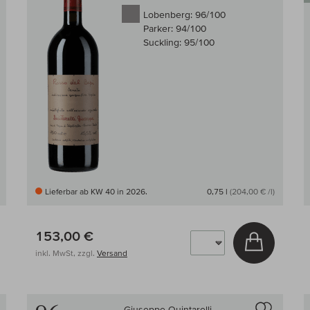
Lobenberg:
96/100
Parker:
94/100
Suckling:
95/100
Lieferbar ab KW 40 in 2026.
0,75 l
(204,00 € /l)
153,00 €
 den Warenkorb
In den W
inkl. MwSt, zzgl.
Versand
Auf den Wein-Vergleich
Auf den
Giuseppe Quintarelli