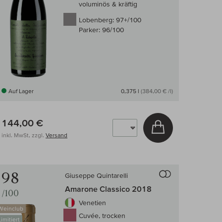
voluminös & kräftig
Lobenberg:
97+/100
Parker:
96/100
Auf Lager
0,375 l
(384,00 € /l)
144,00 €
arenkorb
In den Warenkor
inkl. MwSt, zzgl.
Versand
 Wein-Vergleich
Auf den Wein-Ve
98
Giuseppe Quintarelli
Amarone Classico 2018
/100
Venetien
Weinclub
Cuvée, trocken
Limitiert