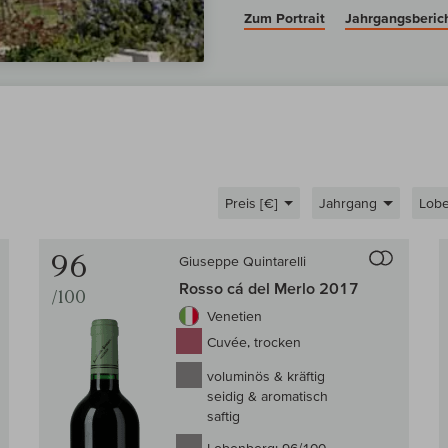
Zum Portrait
Jahrgangsberic
Preis [€]
Jahrgang
Lob
Auf den Wein-Vergleich
Auf den
96
Giuseppe Quintarelli
Rosso cá del Merlo 2017
/100
Venetien
Cuvée, trocken
voluminös & kräftig
seidig & aromatisch
saftig