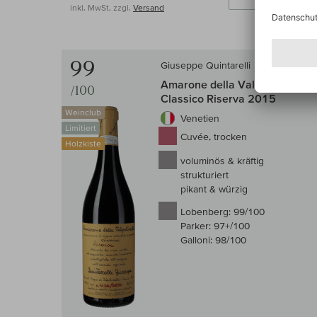
inkl. MwSt, zzgl.
Versand
99
Giuseppe Quintarelli
Amarone della Valpolicella
/100
Classico Riserva 2015
Weinclub
Venetien
Limitiert
Cuvée, trocken
Holzkiste
voluminös & kräftig
strukturiert
pikant & würzig
Lobenberg:
99/100
Parker:
97+/100
Galloni:
98/100