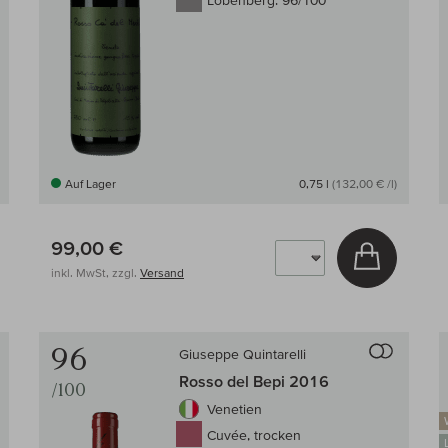
Lobenberg:
96/100
Auf Lager
0,75 l
(132,00 € /l)
99,00 €
 den Warenkorb
In den W
inkl. MwSt, zzgl.
Versand
Auf den Wein-Vergleich
Auf den
96
Giuseppe Quintarelli
Rosso del Bepi 2016
/100
Venetien
Cuvée, trocken