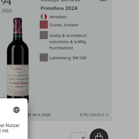
94
Primofiore 2024
/100
Venetien
Cuvée, trocken
seidig & aromatisch
voluminös & kräftig
fruchtbetont
Lobenberg:
94/100
Lieferbar ab KW 40 in 2026
0,75 l
(88,00 € /l)
66,00 €
arenkorb
In den Warenkor