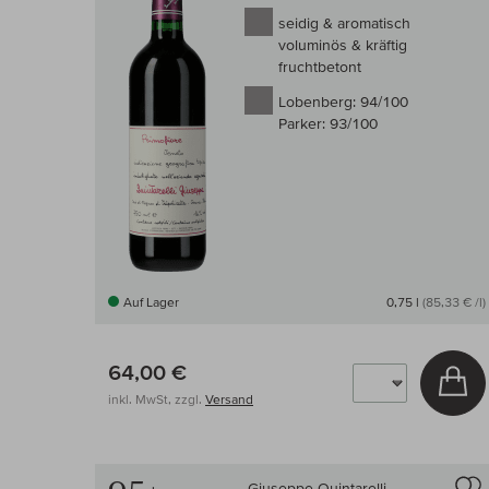
seidig & aromatisch
voluminös & kräftig
fruchtbetont
Lobenberg:
94/100
Parker:
93/100
Auf Lager
0,75 l
(85,33 € /l)
64,00 €
In
inkl. MwSt, zzgl.
Versand
Giuseppe Quintarelli