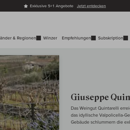
Exklusive 5+1 Angebote
Jetzt entdecken
änder & Regionen
Winzer
Empfehlungen
Subskription
Giuseppe Quin
Das Weingut Quintarelli erre
das idyllische Valpolicella-
Gebäude schlummern die exkl