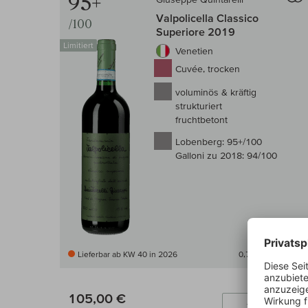
95+
Valpolicella Classico
/100
Superiore 2019
Limitiert
Venetien
Cuvée, trocken
voluminös & kräftig
strukturiert
fruchtbetont
Lobenberg:
95+/100
Galloni zu 2018:
94/100
Lieferbar ab KW 40 in 2026
0,75 l
(140,00 € /l)
105,00 €
In