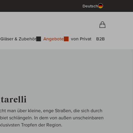
Deutsch
Vorschau War
Warenkorb
Gläser & Zubehör
Angebote
von Privat
B2B
tarelli
icht man über kleine, enge Straßen, die sich durch
Gebiet schlängeln. In dem von außen unscheinbaren
usivsten Tropfen der Region.