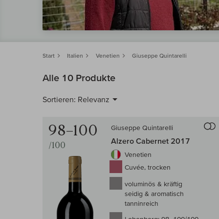
Start
Italien
Venetien
Giuseppe Quintarelli
Alle 10 Produkte
Sortieren:
Relevanz
98–100
Giuseppe Quintarelli
Alzero Cabernet 2017
/100
Venetien
Cuvée, trocken
voluminös & kräftig
seidig & aromatisch
tanninreich