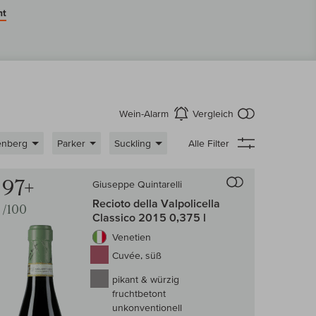
ht
kein Produkt
Wein-Alarm
Vergleich
aktivieren
enberg
Parker
Suckling
Alle Filter
 Wein-Vergleich
Auf den Wein-Ve
97+
Giuseppe Quintarelli
Recioto della Valpolicella
/100
Classico 2015 0,375 l
Venetien
Cuvée, süß
pikant & würzig
fruchtbetont
unkonventionell