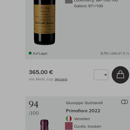
Lobenberg:
98–100/100
Galloni:
97+/100
Auf Lager
0,75 l
(486,67 € /l)
365,00 €
In
inkl. MwSt, zzgl.
Versand
94
Giuseppe Quintarelli
Primofiore 2022
/100
Venetien
Cuvée, trocken