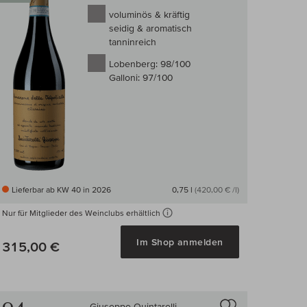
voluminös & kräftig
seidig & aromatisch
tanninreich
Lobenberg:
98/100
Galloni:
97/100
Lieferbar ab KW 40 in 2026
0,75 l
(420,00 € /l)
Nur für Mitglieder des Weinclubs erhältlich
arenkorb
Im Shop anmelden
315,00 €
 Wein-Vergleich
Auf den Wein-Ve
Giuseppe Quintarelli