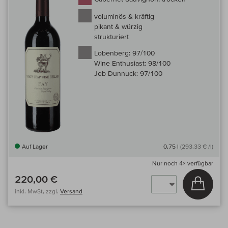
voluminös & kräftig
pikant & würzig
strukturiert
Lobenberg:
97/100
Wine Enthusiast:
98/100
Jeb Dunnuck:
97/100
Auf Lager
0,75 l
(293,33 € /l)
Nur noch
4×
verfügbar
220,00 €
In den
inkl. MwSt, zzgl.
Versand