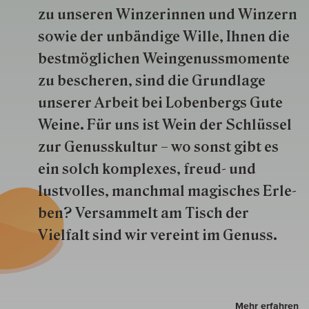
zu unseren Win­zer­innen und Win­zern
so­wie der un­bän­dige Wille, Ihnen die
best­mög­lich­en Wein­genuss­momente
zu besche­ren, sind die Grund­lage
unserer Arbeit bei Lobenbergs Gute
Weine. Für uns ist Wein der Schlüs­sel
zur Genuss­kultur – wo sonst gibt es
ein solch kom­plexes, freud- und
lustvolles, manchmal ma­gisch­es Er­le­
ben? Versammelt am Tisch der
Vielfalt sind wir ver­eint im Genuss.
Mehr erfahren