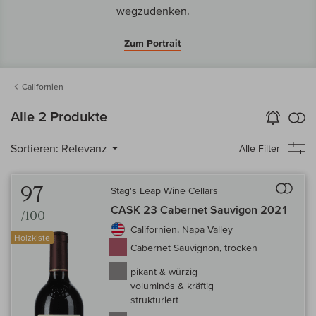
wegzudenken.
Zum Portrait
Californien
k
Alle 2 Produkte
Wein-Alarm
aktivieren
Verg
Sortieren:
Relevanz
Alle Filter
Auf 
97
Stag's Leap Wine Cellars
CASK 23 Cabernet Sauvigon 2021
/100
Californien, Napa Valley
Holzkiste
Cabernet Sauvignon, trocken
pikant & würzig
voluminös & kräftig
strukturiert