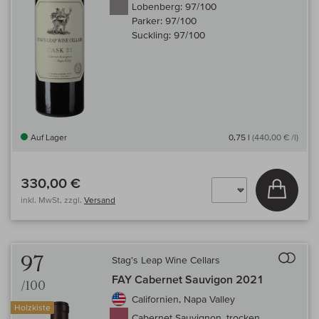
Lobenberg:
97/100
Parker:
97/100
Suckling:
97/100
Auf Lager
0,75 l
(440,00 € /l)
330,00 €
In den
inkl. MwSt, zzgl.
Versand
Auf 
97
Stag's Leap Wine Cellars
FAY Cabernet Sauvigon 2021
/100
Californien, Napa Valley
Holzkiste
Cabernet Sauvignon, trocken