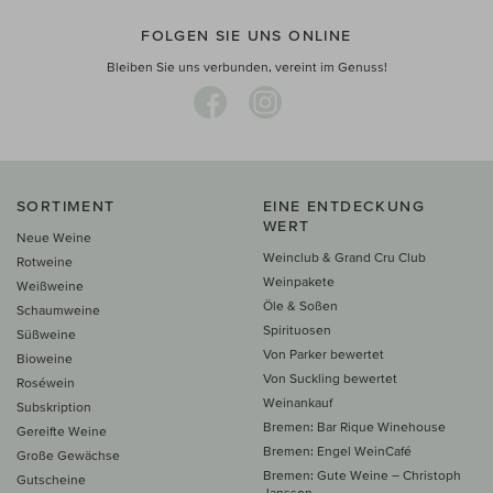
FOLGEN SIE UNS ONLINE
Bleiben Sie uns verbunden, vereint im Genuss!
SORTIMENT
EINE ENTDECKUNG
WERT
Neue Weine
Weinclub & Grand Cru Club
Rotweine
Weinpakete
Weißweine
Öle & Soßen
Schaumweine
Spirituosen
Süßweine
Von Parker bewertet
Bioweine
Von Suckling bewertet
Roséwein
Weinankauf
Subskription
Bremen: Bar Rique Winehouse
Gereifte Weine
Bremen: Engel WeinCafé
Große Gewächse
Bremen: Gute Weine – Christoph
Gutscheine
Janssen