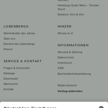
Hamburg: Guter Wein – Torsten
Tesch
Dreieich: Vini di Vini
LOBENBERGS
WINZER
Weinhändler des Jahres
Winzer A–Z
Über uns
Karriere bei Lobenbergs
INFORMATIONEN
Presse
Versand & Zahlung
Datenschutz
SERVICE & KONTAKT
Impressum
Fragen & Antworten
AGB
Kataloge
Barrierefreiheitserklärung
Downloads
Weinarchiv
Widerrufsrecht
Kontakt
Vertrag widerrufen
Alle Preise inkl. MwSt., zzgl. 5 €
Versand
– ab
60 € versand­kosten­