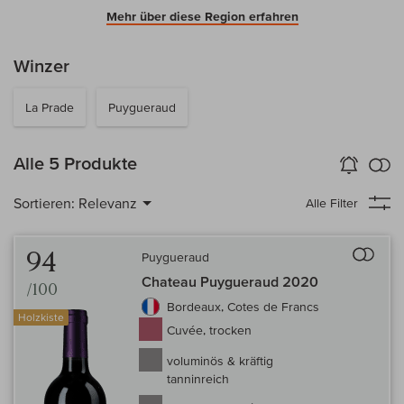
Mehr über diese Region erfahren
Winzer
La Prade
Puygueraud
k
Alle 5 Produkte
Wein-Alarm
aktivieren
Verg
Sortieren:
Relevanz
Alle Filter
Auf 
94
Puygueraud
Chateau Puygueraud 2020
/100
Bordeaux, Cotes de Francs
Holzkiste
Cuvée, trocken
voluminös & kräftig
tanninreich