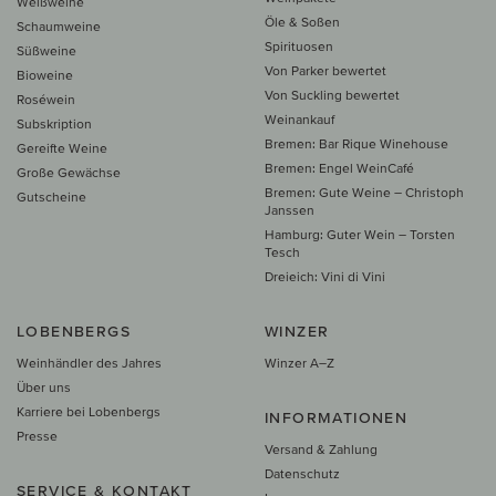
Weißweine
Öle & Soßen
Schaumweine
Spirituosen
Süßweine
Von Parker bewertet
Bioweine
Von Suckling bewertet
Roséwein
Weinankauf
Subskription
Bremen: Bar Rique Winehouse
Gereifte Weine
Bremen: Engel WeinCafé
Große Gewächse
Bremen: Gute Weine – Christoph
Gutscheine
Janssen
Hamburg: Guter Wein – Torsten
Tesch
Dreieich: Vini di Vini
LOBENBERGS
WINZER
Weinhändler des Jahres
Winzer A–Z
Über uns
Karriere bei Lobenbergs
INFORMATIONEN
Presse
Versand & Zahlung
Datenschutz
SERVICE & KONTAKT