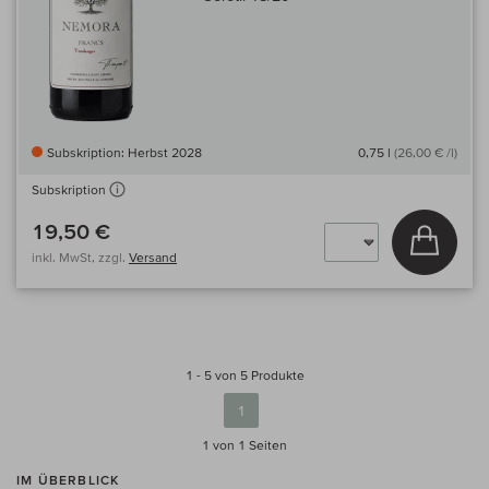
Subskription: Herbst 2028
0,75 l
(26,00 € /l)
Subskription
19,50 €
In den
inkl. MwSt, zzgl.
Versand
1 - 5 von 5 Produkte
1
1 von 1
Seiten
IM ÜBERBLICK