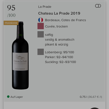
Auf 
95
La Prade
Chateau La Prade 2019
/100
Bordeaux, Cotes de Francs
Holzkiste
Cuvée, trocken
saftig
seidig & aromatisch
pikant & würzig
Lobenberg:
95/100
Parker:
92–94/100
Suckling:
92–93/100
Auf Lager
0,75 l
(36,67 € /l)