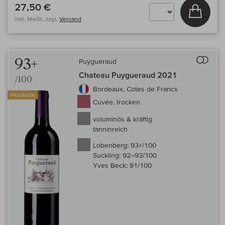
27,50 €
In den
inkl. MwSt, zzgl.
Versand
Auf 
93+
Puygueraud
Chateau Puygueraud 2021
/100
Bordeaux, Cotes de Francs
Holzkiste
Cuvée, trocken
voluminös & kräftig
tanninreich
Lobenberg:
93+/100
Suckling:
92–93/100
Yves Beck:
91/100