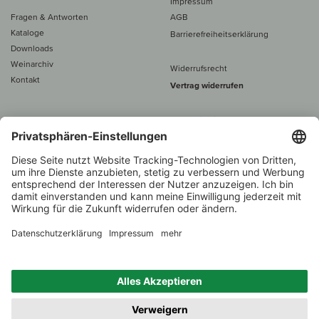
Impressum
Fragen & Antworten
AGB
Kataloge
Barrierefreiheitserklärung
Downloads
Weinarchiv
Widerrufsrecht
Kontakt
Vertrag widerrufen
Alle Preise inkl. MwSt., zzgl. 5 €
Versand
– ab
60 € versand­kosten­
frei
Beratung unter
+49 421 696 797-0
1.000 Winzer –
Weinhändler
Zurück
Über 7.000 Weine
des Jahres 2022