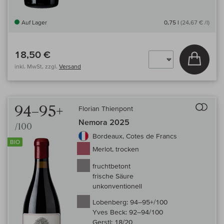
Auf Lager
0,75 l
(24,67 € /l)
18,50 €
In den
inkl. MwSt, zzgl.
Versand
Auf 
94–95+
Florian Thienpont
Nemora 2025
/100
Bordeaux, Cotes de Francs
BIO
Merlot, trocken
fruchtbetont
frische Säure
unkonventionell
Lobenberg:
94–95+/100
Yves Beck:
92–94/100
Gerstl:
18/20