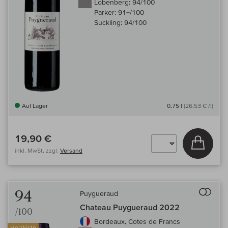
Lobenberg:
94/100
Parker:
91+/100
Suckling:
94/100
Auf Lager
0,75 l
(26,53 € /l)
19,90 €
In den
inkl. MwSt, zzgl.
Versand
Auf 
94
Puygueraud
Chateau Puygueraud 2022
/100
Bordeaux, Cotes de Francs
Holzkiste