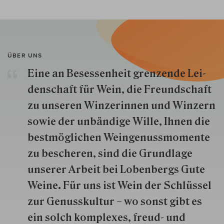
ÜBER UNS
Eine an Besessenheit gren­zende Lei­
den­schaft für Wein, die Freund­schaft
zu unseren Win­zer­innen und Win­zern
so­wie der un­bän­dige Wille, Ihnen die
best­mög­lich­en Wein­genuss­momente
zu besche­ren, sind die Grund­lage
unserer Arbeit bei Lobenbergs Gute
Weine. Für uns ist Wein der Schlüs­sel
zur Genuss­kultur – wo sonst gibt es
ein solch kom­plexes, freud- und