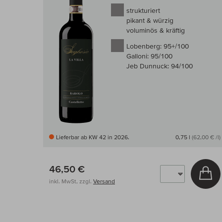
strukturiert
pikant & würzig
voluminös & kräftig
Lobenberg:
95+/100
Galloni:
95/100
Jeb Dunnuck:
94/100
Lieferbar ab KW 42 in 2026.
0,75 l
(62,00 € /l)
46,50 €
In
inkl. MwSt, zzgl.
Versand