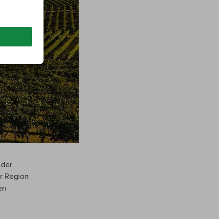
 der
r Region
en