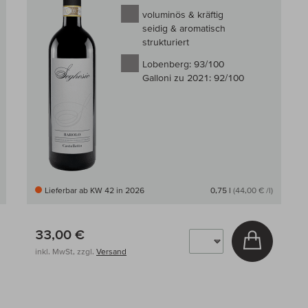
voluminös & kräftig
seidig & aromatisch
strukturiert
Lobenberg:
93/100
Galloni zu 2021:
92/100
Lieferbar ab KW 42 in 2026
0,75 l
(44,00 € /l)
33,00 €
 den Warenkorb
In den W
inkl. MwSt, zzgl.
Versand