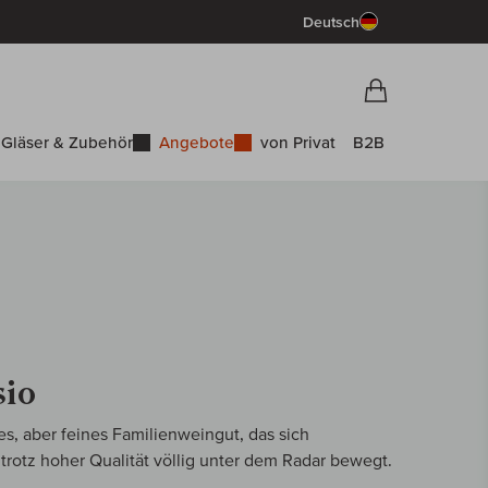
Deutsch
Vorschau War
Warenkorb
Gläser & Zubehör
Angebote
von Privat
B2B
sio
nes, aber feines Familienweingut, das sich
 trotz hoher Qualität völlig unter dem Radar bewegt.