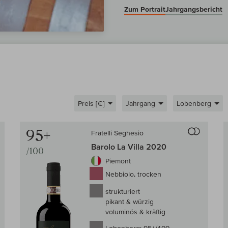
Zum Portrait
Jahrgangsbericht
Preis [€]
Jahrgang
Lobenberg
Auf den Wein-Vergleich
Auf den
95+
Fratelli Seghesio
Barolo La Villa 2020
/100
Piemont
Nebbiolo, trocken
strukturiert
pikant & würzig
voluminös & kräftig