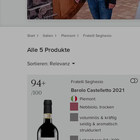
Start
Italien
Piemont
Fratelli Seghesio
Alle 5 Produkte
Sortieren:
Relevanz
94+
Fratelli Seghesio
Barolo Castelletto 2021
/100
Piemont
Nebbiolo, trocken
voluminös & kräftig
seidig & aromatisch
strukturiert