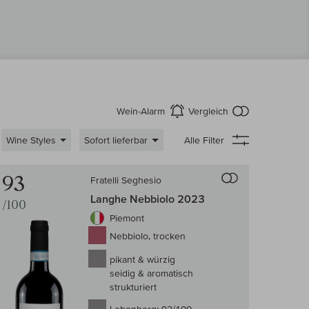
kein Produkt
Wein-Alarm
Vergleich
aktivieren
Wine Styles
Sofort lieferbar
Alle Filter
 Wein-Vergleich
Auf den Wein-Ve
93
Fratelli Seghesio
Langhe Nebbiolo 2023
/100
Piemont
Nebbiolo, trocken
pikant & würzig
seidig & aromatisch
strukturiert