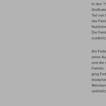
In den 1
Großvate
Teil von
das Fami
Nutztier
Die Fami
zusätzli
Als Fede
seine Au
und die 
Familie.
ging Fed
biodyna
Weinberg
südöstli