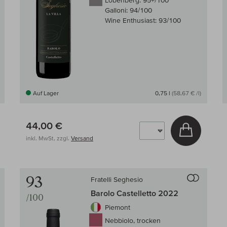
Lobenberg:
95+/100
Galloni:
94/100
Wine Enthusiast:
93/100
Auf Lager
0,75 l
(58,67 € /l)
44,00 €
 den Warenkorb
In den W
inkl. MwSt, zzgl.
Versand
Auf den Wein-Vergleich
Auf den
93
Fratelli Seghesio
Barolo Castelletto 2022
/100
Piemont
Nebbiolo, trocken