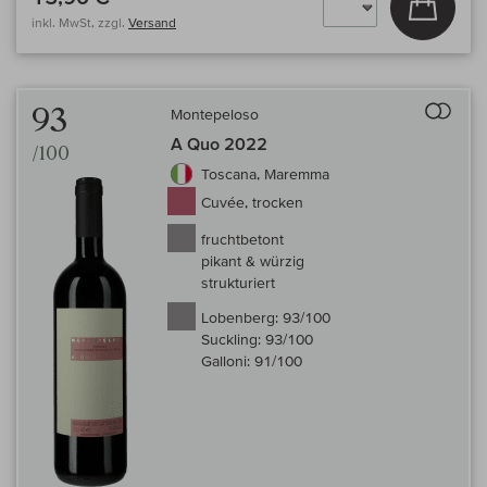
inkl. MwSt, zzgl.
Versand
Auf 
93
Montepeloso
A Quo 2022
/100
Toscana, Maremma
Cuvée, trocken
fruchtbetont
pikant & würzig
strukturiert
Lobenberg:
93/100
Suckling:
93/100
Galloni:
91/100