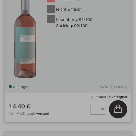
leicht & frisch
Lobenberg:
91/100
Suckling:
92/100
Auf Lager
0,75 l
(19,20 € /l)
Nur noch
1×
verfügbar
14,40 €
In den
inkl. MwSt, zzgl.
Versand
Auf 