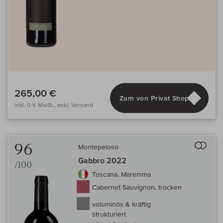
265,00 €
Zum von Privat Shop
inkl. 0 % MwSt., exkl. Versand
Auf 
96
Montepeloso
Gabbro 2022
/100
Toscana, Maremma
Cabernet Sauvignon, trocken
voluminös & kräftig
strukturiert