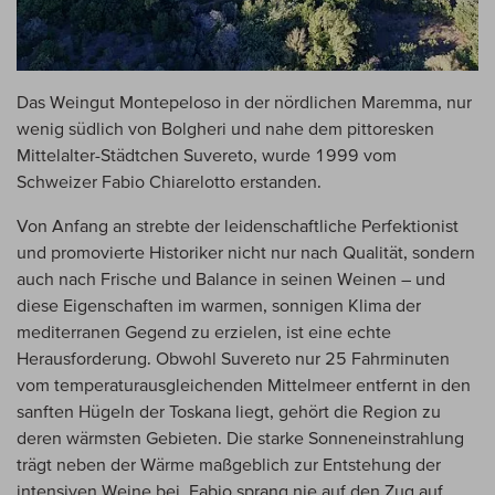
Das Weingut Montepeloso in der nördlichen Maremma, nur
wenig südlich von Bolgheri und nahe dem pittoresken
Mittelalter-Städtchen Suvereto, wurde 1999 vom
Schweizer Fabio Chiarelotto erstanden.
Von Anfang an strebte der leidenschaftliche Perfektionist
und promovierte Historiker nicht nur nach Qualität, sondern
auch nach Frische und Balance in seinen Weinen – und
diese Eigenschaften im warmen, sonnigen Klima der
mediterranen Gegend zu erzielen, ist eine echte
Herausforderung. Obwohl Suvereto nur 25 Fahrminuten
vom temperaturausgleichenden Mittelmeer entfernt in den
sanften Hügeln der Toskana liegt, gehört die Region zu
deren wärmsten Gebieten. Die starke Sonneneinstrahlung
trägt neben der Wärme maßgeblich zur Entstehung der
intensiven Weine bei. Fabio sprang nie auf den Zug auf,