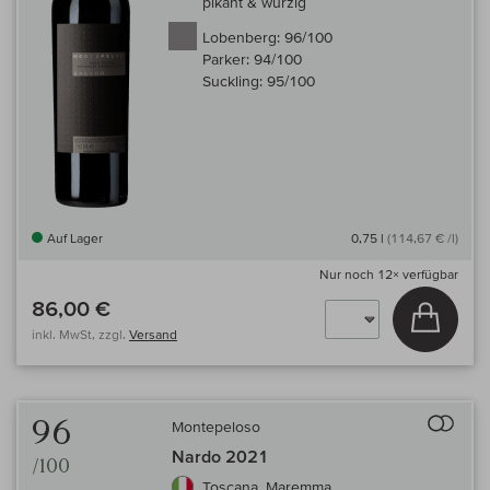
pikant & würzig
Lobenberg:
96/100
Parker:
94/100
Suckling:
95/100
Auf Lager
0,75 l
(114,67 € /l)
Nur noch
12×
verfügbar
86,00 €
In den
inkl. MwSt, zzgl.
Versand
Auf 
96
Montepeloso
Nardo 2021
/100
Toscana, Maremma