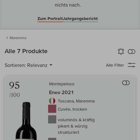
nichts nach.
Zum Portrait
Jahrgangsbericht
Maremma
k
Alle 7 Produkte
Wein-Alarm
aktivieren
Verg
Sortieren:
Relevanz
Alle Filter
Auf 
95
Montepeloso
Eneo 2021
/100
Toscana, Maremma
Cuvée, trocken
voluminös & kräftig
pikant & würzig
strukturiert