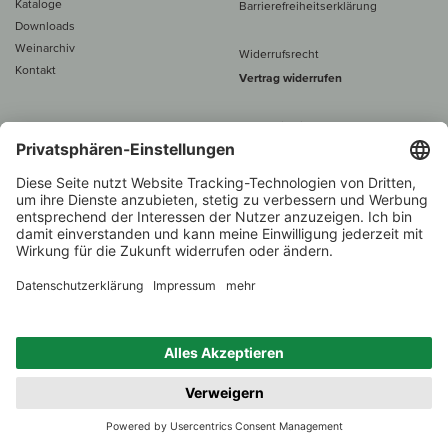
Kataloge
Barrierefreiheitserklärung
Downloads
Weinarchiv
Widerrufsrecht
Kontakt
Vertrag widerrufen
Alle Preise inkl. MwSt., zzgl. 5 €
Versand
– ab
60 € versand­kosten­
frei
Beratung unter
+49 421 696 797-0
1.000 Winzer –
Weinhändler
Zurück
Über 7.000 Weine
des Jahres 2022