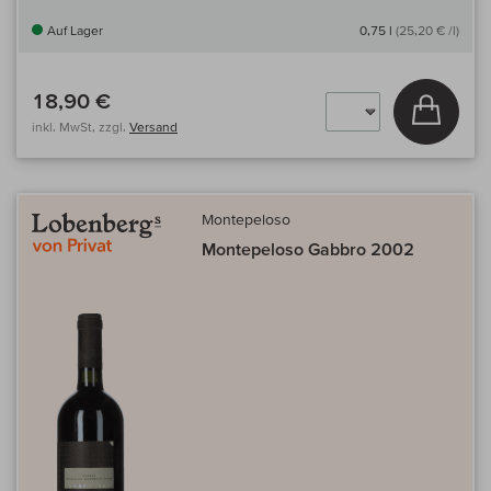
Auf Lager
0,75 l
(25,20 € /l)
18,90 €
In den
inkl. MwSt, zzgl.
Versand
Montepeloso
Montepeloso Gabbro 2002