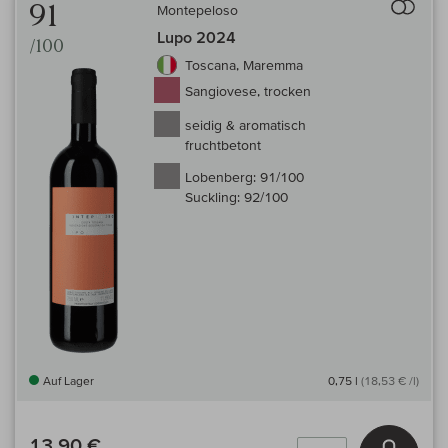
91
Montepeloso
Lupo 2024
/100
Toscana, Maremma
Sangiovese, trocken
seidig & aromatisch
fruchtbetont
Lobenberg:
91/100
Suckling:
92/100
Auf Lager
0,75 l
(18,53 € /l)
13,90 €
In den