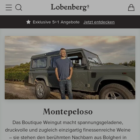
V
W
Suche
Exklusive 5+1 Angebote
Jetzt entdecken
Montepeloso
Das Boutique Weingut macht spannungsgeladene,
druckvolle und zugleich einzigartig finessenreiche Weine
– sie stehen den berühmten Nachbarn aus Bolgheri in