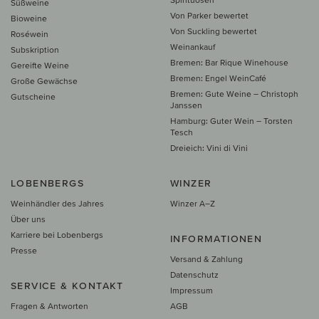
Süßweine
Von Parker bewertet
Bioweine
Von Suckling bewertet
Roséwein
Weinankauf
Subskription
Bremen: Bar Rique Winehouse
Gereifte Weine
Bremen: Engel WeinCafé
Große Gewächse
Bremen: Gute Weine – Christoph
Gutscheine
Janssen
Hamburg: Guter Wein – Torsten
Tesch
Dreieich: Vini di Vini
LOBENBERGS
WINZER
Weinhändler des Jahres
Winzer A–Z
Über uns
Karriere bei Lobenbergs
INFORMATIONEN
Presse
Versand & Zahlung
Datenschutz
SERVICE & KONTAKT
Impressum
Fragen & Antworten
AGB