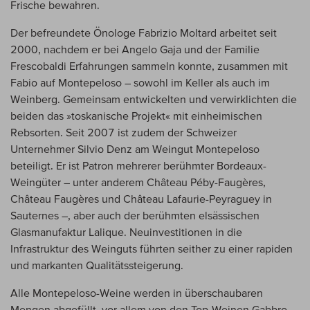
Frische bewahren.
Der befreundete Önologe Fabrizio Moltard arbeitet seit
2000, nachdem er bei Angelo Gaja und der Familie
Frescobaldi Erfahrungen sammeln konnte, zusammen mit
Fabio auf Montepeloso – sowohl im Keller als auch im
Weinberg. Gemeinsam entwickelten und verwirklichten die
beiden das »toskanische Projekt« mit einheimischen
Rebsorten. Seit 2007 ist zudem der Schweizer
Unternehmer Silvio Denz am Weingut Montepeloso
beteiligt. Er ist Patron mehrerer berühmter Bordeaux-
Weingüter – unter anderem Château Péby-Faugères,
Château Faugères und Château Lafaurie-Peyraguey in
Sauternes –, aber auch der berühmten elsässischen
Glasmanufaktur Lalique. Neuinvestitionen in die
Infrastruktur des Weinguts führten seither zu einer rapiden
und markanten Qualitätssteigerung.
Alle Montepeloso-Weine werden in überschaubaren
Mengen abgefüllt, vor allem von den Top-Weinen Gabbro