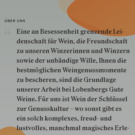
ÜBER UNS
Eine an Besessenheit gren­zende Lei­
den­schaft für Wein, die Freund­schaft
zu unseren Win­zer­innen und Win­zern
so­wie der un­bän­dige Wille, Ihnen die
best­mög­lich­en Wein­genuss­momente
zu besche­ren, sind die Grund­lage
unserer Arbeit bei Lobenbergs Gute
Weine. Für uns ist Wein der Schlüs­sel
zur Genuss­kultur – wo sonst gibt es
ein solch kom­plexes, freud- und
lustvolles, manchmal ma­gisch­es Er­le­