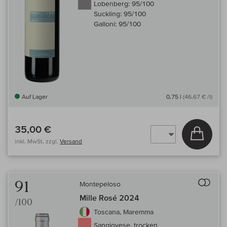
Lobenberg:
95/100
Suckling:
95/100
Galloni:
95/100
Auf Lager
0,75 l
(46,67 € /l)
35,00 €
In den
inkl. MwSt, zzgl.
Versand
Auf 
91
Montepeloso
Mille Rosé 2024
/100
Toscana, Maremma
Sangiovese, trocken