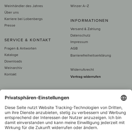
Weinhändler des Jahres
Winzer A–Z
Über uns
Karriere bei Lobenbergs
INFORMATIONEN
Presse
Versand & Zahlung
Datenschutz
SERVICE & KONTAKT
Impressum
Fragen & Antworten
AGB
Kataloge
Barrierefreiheitserklärung
Downloads
Weinarchiv
Widerrufsrecht
Kontakt
Vertrag widerrufen
Alle Preise inkl. MwSt., zzgl. 5 €
Versand
– ab
60 € versand­kosten­
frei