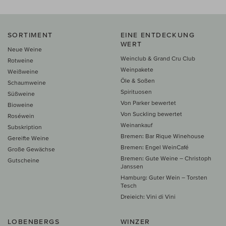
SORTIMENT
EINE ENTDECKUNG
WERT
Neue Weine
Weinclub & Grand Cru Club
Rotweine
Weinpakete
Weißweine
Öle & Soßen
Schaumweine
Spirituosen
Süßweine
Von Parker bewertet
Bioweine
Von Suckling bewertet
Roséwein
Weinankauf
Subskription
Bremen: Bar Rique Winehouse
Gereifte Weine
Bremen: Engel WeinCafé
Große Gewächse
Bremen: Gute Weine – Christoph
Gutscheine
Janssen
Hamburg: Guter Wein – Torsten
Tesch
Dreieich: Vini di Vini
LOBENBERGS
WINZER