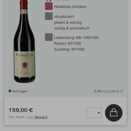
Nebbiolo, trocken
strukturiert
pikant & würzig
seidig & aromatisch
Lobenberg:
98–100/100
Parker:
97/100
Suckling:
97/100
Auf Lager
0,75 l
(212,00 € /l)
159,00 €
In den
inkl. MwSt, zzgl.
Versand