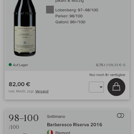
pikant & würzig
Lobenberg:
97–98/100
Parker:
96/100
Galloni:
96+/100
Auf Lager
0,75 l
(109,33 € /l)
Nur noch
8×
verfügbar
82,00 €
In den
inkl. MwSt, zzgl.
Versand
Auf 
98–100
Sottimano
Barbaresco Riserva 2016
/100
Piemont