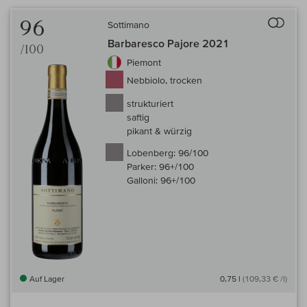
Auf 
96
Sottimano
Barbaresco Pajore 2021
/100
Piemont
Nebbiolo, trocken
strukturiert
saftig
pikant & würzig
Lobenberg:
96/100
Parker:
96+/100
Galloni:
96+/100
Auf Lager
0,75 l
(109,33 € /l)