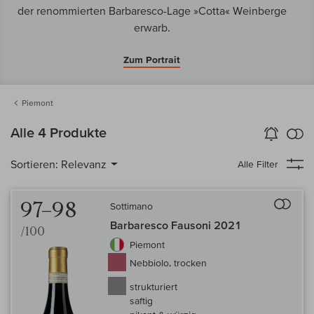
der renommierten Barbaresco-Lage »Cotta« Weinberge
erwarb.
Zum Portrait
Piemont
k
Alle 4 Produkte
Wein-Alarm
aktivieren
Verg
Sortieren:
Relevanz
Alle Filter
Auf 
97–98
Sottimano
Barbaresco Fausoni 2021
/100
Piemont
Nebbiolo, trocken
strukturiert
saftig