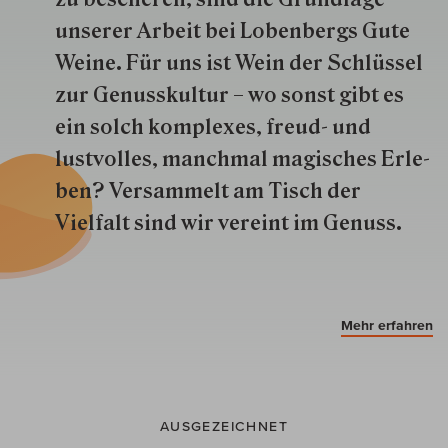
unserer Arbeit bei Lobenbergs Gute
Weine. Für uns ist Wein der Schlüs­sel
zur Genuss­kultur – wo sonst gibt es
ein solch kom­plexes, freud- und
lustvolles, manchmal ma­gisch­es Er­le­
ben? Versammelt am Tisch der
Vielfalt sind wir ver­eint im Genuss.
Mehr erfahren
AUSGEZEICHNET