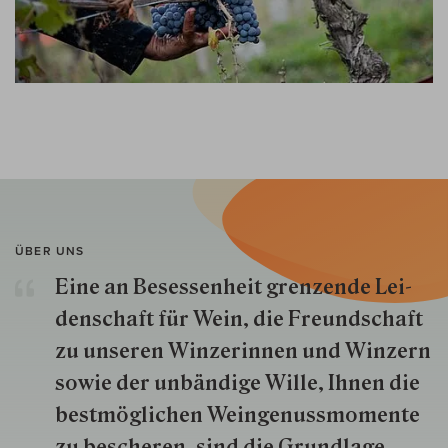
ÜBER UNS
Eine an Besessenheit gren­zende Lei­
den­schaft für Wein, die Freund­schaft
zu unseren Win­zer­innen und Win­zern
so­wie der un­bän­dige Wille, Ihnen die
best­mög­lich­en Wein­genuss­momente
zu besche­ren, sind die Grund­lage