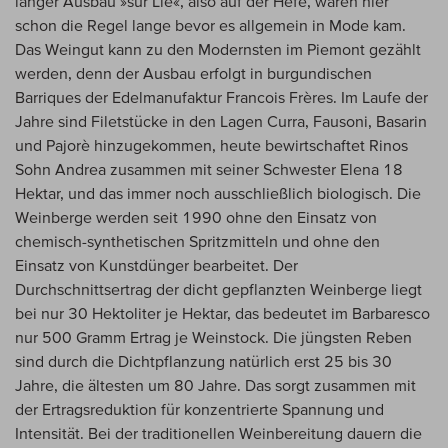
langer Ausbau »sur Lie«, also auf der Hefe, waren hier
schon die Regel lange bevor es allgemein in Mode kam.
Das Weingut kann zu den Modernsten im Piemont gezählt
werden, denn der Ausbau erfolgt in burgundischen
Barriques der Edelmanufaktur Francois Frères. Im Laufe der
Jahre sind Filetstücke in den Lagen Curra, Fausoni, Basarin
und Pajorè hinzugekommen, heute bewirtschaftet Rinos
Sohn Andrea zusammen mit seiner Schwester Elena 18
Hektar, und das immer noch ausschließlich biologisch. Die
Weinberge werden seit 1990 ohne den Einsatz von
chemisch-synthetischen Spritzmitteln und ohne den
Einsatz von Kunstdünger bearbeitet. Der
Durchschnittsertrag der dicht gepflanzten Weinberge liegt
bei nur 30 Hektoliter je Hektar, das bedeutet im Barbaresco
nur 500 Gramm Ertrag je Weinstock. Die jüngsten Reben
sind durch die Dichtpflanzung natürlich erst 25 bis 30
Jahre, die ältesten um 80 Jahre. Das sorgt zusammen mit
der Ertragsreduktion für konzentrierte Spannung und
Intensität. Bei der traditionellen Weinbereitung dauern die