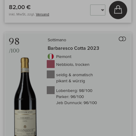
82,00 €
In den
inkl. MwSt, zzgl.
Versand
Auf 
98
Sottimano
Barbaresco Cotta 2023
/100
Piemont
Nebbiolo, trocken
seidig & aromatisch
pikant & würzig
Lobenberg:
98/100
Parker:
96/100
Jeb Dunnuck:
96/100