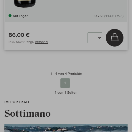
Auf Lager
0,75 l
(114,67 € /l)
86,00 €
In den
inkl. MwSt, zzgl.
Versand
1 - 4 von 4 Produkte
1
1 von 1
Seiten
IM PORTRAIT
Sottimano