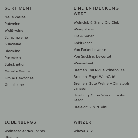
SORTIMENT
EINE ENTDECKUNG
WERT
Neue Weine
Weinclub & Grand Cru Club
Rotweine
Weinpakete
Weißweine
Öle & Soßen
Schaumweine
Spirituosen
Süßweine
Von Parker bewertet
Bioweine
Von Suckling bewertet
Roséwein
Weinankauf
Subskription
Bremen: Bar Rique Winehouse
Gereifte Weine
Bremen: Engel WeinCafé
Große Gewächse
Bremen: Gute Weine – Christoph
Gutscheine
Janssen
Hamburg: Guter Wein – Torsten
Tesch
Dreieich: Vini di Vini
LOBENBERGS
WINZER
Weinhändler des Jahres
Winzer A–Z
Über uns