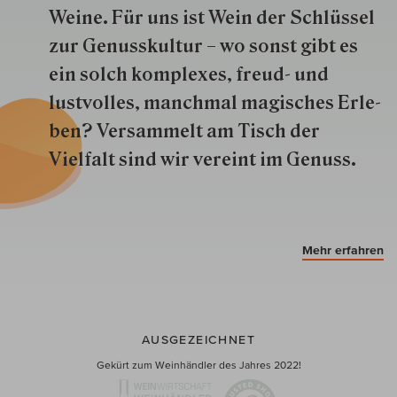
Weine. Für uns ist Wein der Schlüs­sel
zur Genuss­kultur – wo sonst gibt es
ein solch kom­plexes, freud- und
lustvolles, manchmal ma­gisch­es Er­le­
ben? Versammelt am Tisch der
Vielfalt sind wir ver­eint im Genuss.
Mehr erfahren
AUSGEZEICHNET
Gekürt zum Weinhändler des Jahres 2022!