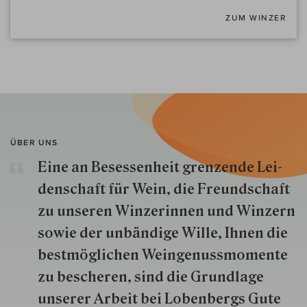
ZUM WINZER
ÜBER UNS
Eine an Besessenheit gren­zende Lei­
den­schaft für Wein, die Freund­schaft
zu unseren Win­zer­innen und Win­zern
so­wie der un­bän­dige Wille, Ihnen die
best­mög­lich­en Wein­genuss­momente
zu besche­ren, sind die Grund­lage
unserer Arbeit bei Lobenbergs Gute