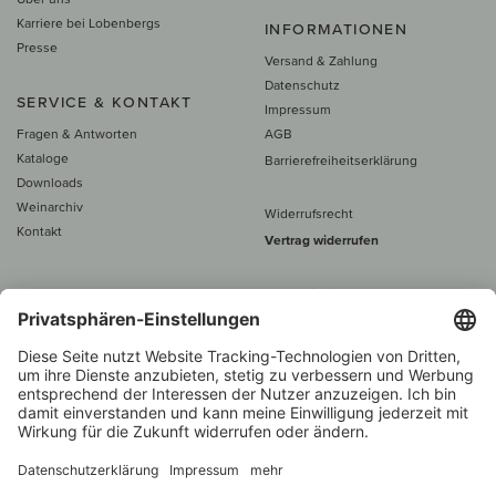
Karriere bei Lobenbergs
INFORMATIONEN
Presse
Versand & Zahlung
Datenschutz
SERVICE & KONTAKT
Impressum
Fragen & Antworten
AGB
Kataloge
Barrierefreiheitserklärung
Downloads
Weinarchiv
Widerrufsrecht
Kontakt
Vertrag widerrufen
Alle Preise inkl. MwSt., zzgl. 5 €
Versand
– ab
60 € versand­kosten­
frei
Beratung unter
+49 421 696 797-0