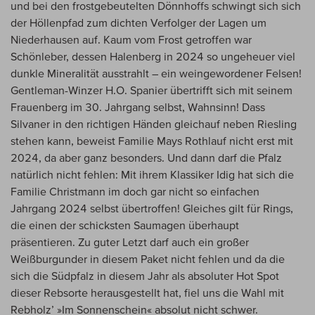
und bei den frostgebeutelten Dönnhoffs schwingt sich sich
der Höllenpfad zum dichten Verfolger der Lagen um
Niederhausen auf. Kaum vom Frost getroffen war
Schönleber, dessen Halenberg in 2024 so ungeheuer viel
dunkle Mineralität ausstrahlt – ein weingewordener Felsen!
Gentleman-Winzer H.O. Spanier übertrifft sich mit seinem
Frauenberg im 30. Jahrgang selbst, Wahnsinn! Dass
Silvaner in den richtigen Händen gleichauf neben Riesling
stehen kann, beweist Familie Mays Rothlauf nicht erst mit
2024, da aber ganz besonders. Und dann darf die Pfalz
natürlich nicht fehlen: Mit ihrem Klassiker Idig hat sich die
Familie Christmann im doch gar nicht so einfachen
Jahrgang 2024 selbst übertroffen! Gleiches gilt für Rings,
die einen der schicksten Saumagen überhaupt
präsentieren. Zu guter Letzt darf auch ein großer
Weißburgunder in diesem Paket nicht fehlen und da die
sich die Südpfalz in diesem Jahr als absoluter Hot Spot
dieser Rebsorte herausgestellt hat, fiel uns die Wahl mit
Rebholz’ »Im Sonnenschein« absolut nicht schwer.