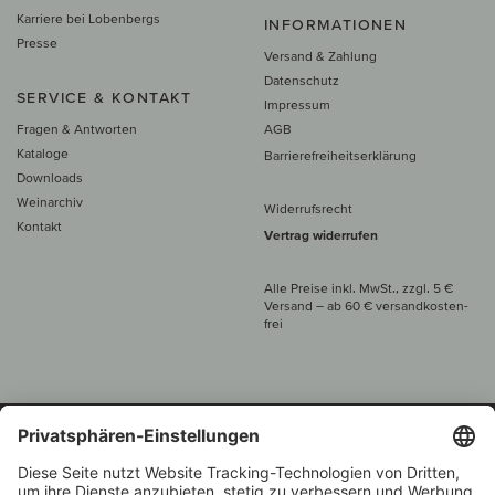
Karriere bei Lobenbergs
INFORMATIONEN
Presse
Versand & Zahlung
Datenschutz
SERVICE & KONTAKT
Impressum
Fragen & Antworten
AGB
Kataloge
Barrierefreiheitserklärung
Downloads
Weinarchiv
Widerrufsrecht
Kontakt
Vertrag widerrufen
Alle Preise inkl. MwSt., zzgl. 5 €
Versand
– ab
60 € versand­kosten­
frei
Beratung unter
+49 421 696 797-0