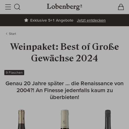
V
W
Suche
Exklusive 5+1 Angebote
Jetzt entdecken
Start
Weinpaket: Best of Große
Gewächse 2024
9 Flaschen
Genau 20 Jahre später ... die Renaissance von
2004?! An Finesse jedenfalls kaum zu
überbieten!