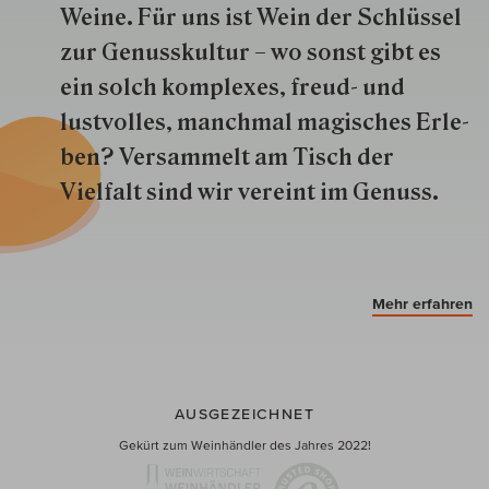
Weine. Für uns ist Wein der Schlüs­sel
zur Genuss­kultur – wo sonst gibt es
ein solch kom­plexes, freud- und
lustvolles, manchmal ma­gisch­es Er­le­
ben? Versammelt am Tisch der
Vielfalt sind wir ver­eint im Genuss.
Mehr erfahren
AUSGEZEICHNET
Gekürt zum Weinhändler des Jahres 2022!