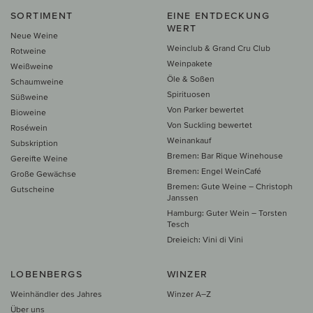
SORTIMENT
EINE ENTDECKUNG
WERT
Neue Weine
Weinclub & Grand Cru Club
Rotweine
Weinpakete
Weißweine
Öle & Soßen
Schaumweine
Spirituosen
Süßweine
Von Parker bewertet
Bioweine
Von Suckling bewertet
Roséwein
Weinankauf
Subskription
Bremen: Bar Rique Winehouse
Gereifte Weine
Bremen: Engel WeinCafé
Große Gewächse
Bremen: Gute Weine – Christoph
Gutscheine
Janssen
Hamburg: Guter Wein – Torsten
Tesch
Dreieich: Vini di Vini
LOBENBERGS
WINZER
Weinhändler des Jahres
Winzer A–Z
Über uns