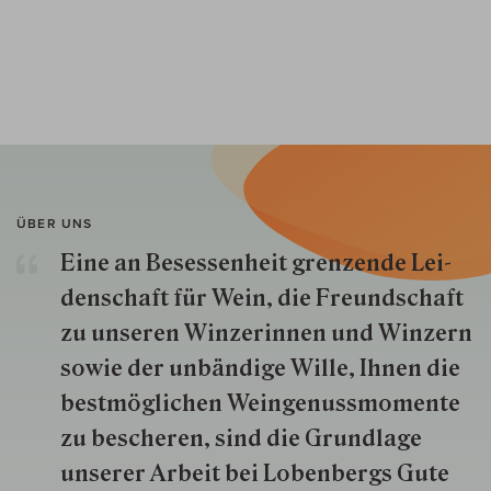
ÜBER UNS
Eine an Besessenheit gren­zende Lei­
den­schaft für Wein, die Freund­schaft
zu unseren Win­zer­innen und Win­zern
so­wie der un­bän­dige Wille, Ihnen die
best­mög­lich­en Wein­genuss­momente
zu besche­ren, sind die Grund­lage
unserer Arbeit bei Lobenbergs Gute