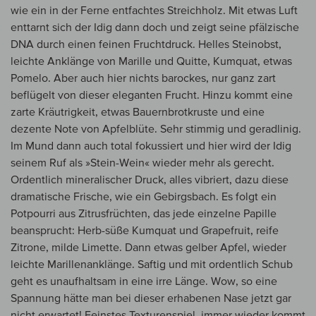
wie ein in der Ferne entfachtes Streichholz. Mit etwas Luft
enttarnt sich der Idig dann doch und zeigt seine pfälzische
DNA durch einen feinen Fruchtdruck. Helles Steinobst,
leichte Anklänge von Marille und Quitte, Kumquat, etwas
Pomelo. Aber auch hier nichts barockes, nur ganz zart
beflügelt von dieser eleganten Frucht. Hinzu kommt eine
zarte Kräutrigkeit, etwas Bauernbrotkruste und eine
dezente Note von Apfelblüte. Sehr stimmig und geradlinig.
Im Mund dann auch total fokussiert und hier wird der Idig
seinem Ruf als »Stein-Wein« wieder mehr als gerecht.
Ordentlich mineralischer Druck, alles vibriert, dazu diese
dramatische Frische, wie ein Gebirgsbach. Es folgt ein
Potpourri aus Zitrusfrüchten, das jede einzelne Papille
beansprucht: Herb-süße Kumquat und Grapefruit, reife
Zitrone, milde Limette. Dann etwas gelber Apfel, wieder
leichte Marillenanklänge. Saftig und mit ordentlich Schub
geht es unaufhaltsam in eine irre Länge. Wow, so eine
Spannung hätte man bei dieser erhabenen Nase jetzt gar
nicht erwartet! Feinstes Texturenspiel, immer wieder kommt