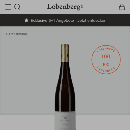
V
W
Suche
Exklusive 5+1 Angebote
Jetzt entdecken
Christmann
100
100