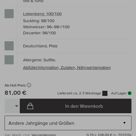
voll & rund
Lobenberg: 100/100
Suckling: 98/100
Weinwisser: 96–98+/100
Decanter: 96/100
Deutschland, Pfalz
Allergene: Sulfite,
Abfüllerinformation, Zutaten, Nährwertangaben
Ab-Hof-Preis
81,00 €
Lieferzeit ca. 2-3 Werktage
Auf Lager
In den Warenkorb
inkl. MwSt, zzgl.
Versandkosten
0,75 l·
108,00 € /l
· 75332H