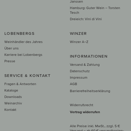
Janssen
Hamburg: Guter Wein – Torsten
Tesch
Dreieich: Vini di Vini
LOBENBERGS
WINZER
Weinhändler des Jahres
Winzer A–Z
Über uns
Karriere bei Lobenbergs
INFORMATIONEN
Presse
Versand & Zahlung
Datenschutz
SERVICE & KONTAKT
Impressum
Fragen & Antworten
AGB
Kataloge
Barrierefreiheitserklärung
Downloads
Weinarchiv
Widerrufsrecht
Kontakt
Vertrag widerrufen
Alle Preise inkl. MwSt., zzgl. 5 €
Versand
– ab
60 € versand­kosten­