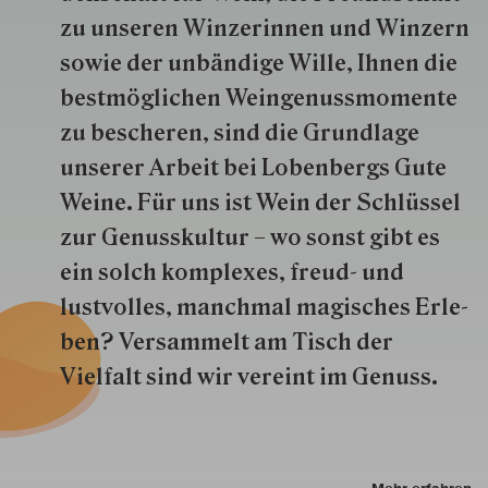
zu unseren Win­zer­innen und Win­zern
so­wie der un­bän­dige Wille, Ihnen die
best­mög­lich­en Wein­genuss­momente
zu besche­ren, sind die Grund­lage
unserer Arbeit bei Lobenbergs Gute
Weine. Für uns ist Wein der Schlüs­sel
zur Genuss­kultur – wo sonst gibt es
ein solch kom­plexes, freud- und
lustvolles, manchmal ma­gisch­es Er­le­
ben? Versammelt am Tisch der
Vielfalt sind wir ver­eint im Genuss.