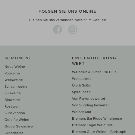
FOLGEN SIE UNS ONLINE
Bleiben Sie uns verbunden, vereint im Genuss!
SORTIMENT
EINE ENTDECKUNG
WERT
Neue Weine
Weinclub & Grand Cru Club
Rotweine
Weinpakete
Weißweine
Öle & Soßen
Schaumweine
Spirituosen
Süßweine
Von Parker bewertet
Bioweine
Von Suckling bewertet
Roséwein
Weinankauf
Subskription
Bremen: Bar Rique Winehouse
Gereifte Weine
Bremen: Engel WeinCafé
Große Gewächse
Bremen: Gute Weine – Christoph
Gutscheine