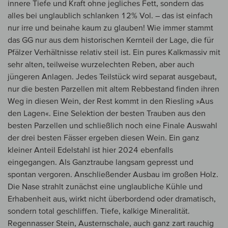
innere Tiefe und Kraft ohne jegliches Fett, sondern das
alles bei unglaublich schlanken 12% Vol. – das ist einfach
nur irre und beinahe kaum zu glauben! Wie immer stammt
das GG nur aus dem historischen Kernteil der Lage, die für
Pfälzer Verhältnisse relativ steil ist. Ein pures Kalkmassiv mit
sehr alten, teilweise wurzelechten Reben, aber auch
jüngeren Anlagen. Jedes Teilstück wird separat ausgebaut,
nur die besten Parzellen mit altem Rebbestand finden ihren
Weg in diesen Wein, der Rest kommt in den Riesling »Aus
den Lagen«. Eine Selektion der besten Trauben aus den
besten Parzellen und schließlich noch eine Finale Auswahl
der drei besten Fässer ergeben diesen Wein. Ein ganz
kleiner Anteil Edelstahl ist hier 2024 ebenfalls
eingegangen. Als Ganztraube langsam gepresst und
spontan vergoren. Anschließender Ausbau im großen Holz.
Die Nase strahlt zunächst eine unglaubliche Kühle und
Erhabenheit aus, wirkt nicht überbordend oder dramatisch,
sondern total geschliffen. Tiefe, kalkige Mineralität.
Regennasser Stein, Austernschale, auch ganz zart rauchig