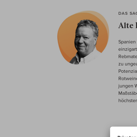
DAS SA
Alte
Spanien 
einzigar
Rebmater
zu ungea
Potenzia
Rotweine
jungen W
Maßstäbe
höchste