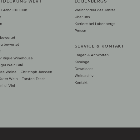
NTDECKUNG WERT
LOBENBERGS
 Grand Cru Club
Weinhändler des Jahres
e
Über uns
en
Karriere bei Lobenbergs
n
Presse
 bewertet
ng bewertet
SERVICE & KONTAKT
f
Fragen & Antworten
ar Rique Winehouse
Kataloge
ngel WeinCafé
Downloads
te Weine – Christoph Janssen
Weinarchiv
uter Wein – Torsten Tesch
Kontakt
ni di Vini