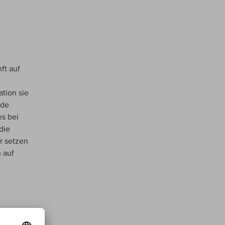
ft auf
tion sie
nde
es bei
die
r setzen
 auf