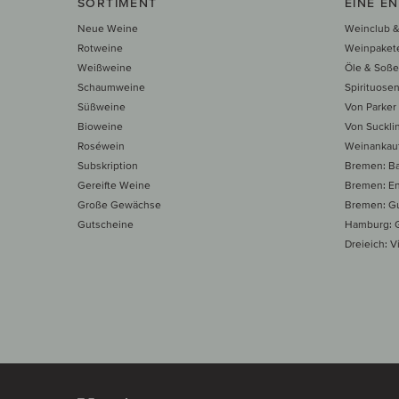
SORTIMENT
EINE E
Neue Weine
Weinclub &
Rotweine
Weinpaket
Weißweine
Öle & Soß
Schaumweine
Spirituose
Süßweine
Von Parker
Bioweine
Von Suckli
Roséwein
Weinankau
Subskription
Bremen: B
Gereifte Weine
Bremen: E
Große Gewächse
Bremen: Gu
Gutscheine
Hamburg: G
Dreieich: Vi