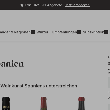
Exklusive 5+1 Angebote
Jetzt entdecken
änder & Regionen
Winzer
Empfehlungen
Subskription
P
panien
3
e Weinkunst Spaniens unterstreichen
i
V