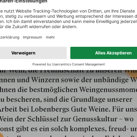
UNS
ine an Besessenheit gren­zende Lei­den­sch
ür Wein, die Freund­schaft zu unseren Win­
nnen und Win­zern so­wie der un­bän­dige Wi
hnen die best­mög­lich­en Wein­genuss­mom
u besche­ren, sind die Grund­lage unserer
rbeit bei Lobenbergs Gute Weine. Für uns
ein der Schlüs­sel zur Genuss­kultur – wo
onst gibt es ein solch kom­plexes, freud- u