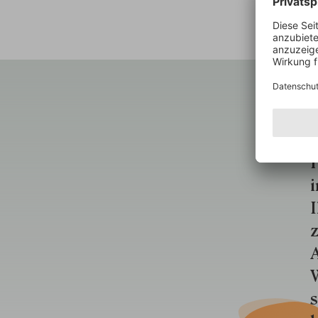
ÜBER 
E
f
i
I
z
A
W
s