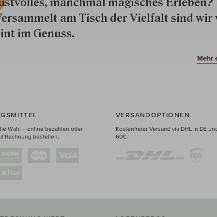
ustvolles, manchmal ma­gisch­es Er­le­ben?
ersammelt am Tisch der Vielfalt sind wir 
int im Genuss.
Mehr 
GSMITTEL
VERSANDOPTIONEN
die Wahl – online bezahlen oder
Kostenfreier Versand via DHL in DE un
uf Rechnung bestellen.
60€.