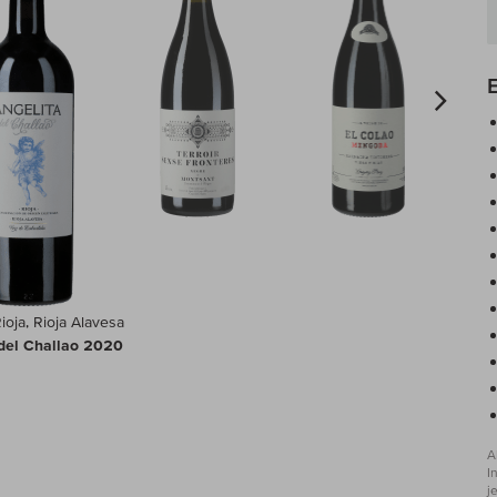
ioja, Rioja Alavesa
del Challao 2020
A
I
j