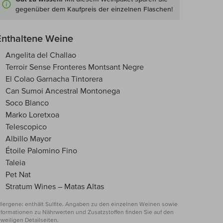
gegenüber dem Kaufpreis der einzelnen Flaschen!
Enthaltene Weine
Angelita del Challao
Terroir Sense Fronteres Montsant Negre
El Colao Garnacha Tintorera
Can Sumoi Ancestral Montonega
Soco Blanco
Marko Loretxoa
Telescopico
Albillo Mayor
Étoile Palomino Fino
Taleia
Pet Nat
Stratum Wines – Matas Altas
llergene: enthält Sulfite. Angaben zu den einzelnen Weinen sowie
nformationen zu Nährwerten und Zusatzstoffen finden Sie auf den
eweiligen Detailseiten.