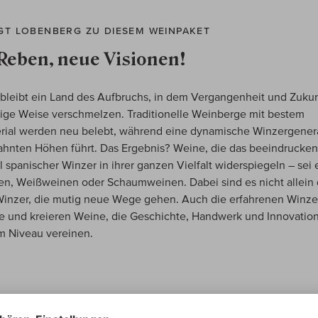
GT LOBENBERG ZU DIESEM WEINPAKET
 Reben, neue Visionen!
bleibt ein Land des Aufbruchs, in dem Vergangenheit und Zukun
tige Weise verschmelzen. Traditionelle Weinberge mit bestem
ial werden neu belebt, während eine dynamische Winzergenera
hnten Höhen führt. Das Ergebnis? Weine, die das beeindrucke
l spanischer Winzer in ihrer ganzen Vielfalt widerspiegeln – sei 
n, Weißweinen oder Schaumweinen. Dabei sind es nicht allein 
inzer, die mutig neue Wege gehen. Auch die erfahrenen Winze
 und kreieren Weine, die Geschichte, Handwerk und Innovation
m Niveau vereinen.