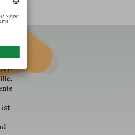
aft
zer­
lle,
ente
 ist
nd