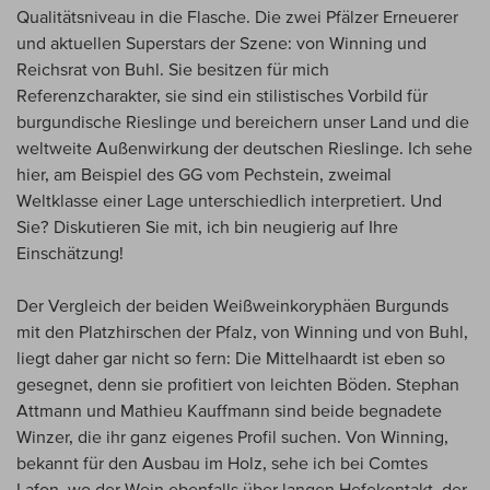
Qualitätsniveau in die Flasche. Die zwei Pfälzer Erneuerer
und aktuellen Superstars der Szene: von Winning und
Reichsrat von Buhl. Sie besitzen für mich
Referenzcharakter, sie sind ein stilistisches Vorbild für
burgundische Rieslinge und bereichern unser Land und die
weltweite Außenwirkung der deutschen Rieslinge. Ich sehe
hier, am Beispiel des GG vom Pechstein, zweimal
Weltklasse einer Lage unterschiedlich interpretiert. Und
Sie? Diskutieren Sie mit, ich bin neugierig auf Ihre
Einschätzung!
Der Vergleich der beiden Weißweinkoryphäen Burgunds
mit den Platzhirschen der Pfalz, von Winning und von Buhl,
liegt daher gar nicht so fern: Die Mittelhaardt ist eben so
gesegnet, denn sie profitiert von leichten Böden. Stephan
Attmann und Mathieu Kauffmann sind beide begnadete
Winzer, die ihr ganz eigenes Profil suchen. Von Winning,
bekannt für den Ausbau im Holz, sehe ich bei Comtes
Lafon, wo der Wein ebenfalls über langen Hefekontakt, der