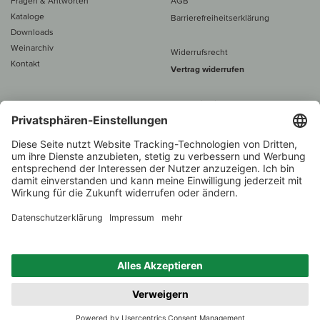
Fragen & Antworten
AGB
Kataloge
Barrierefreiheitserklärung
Downloads
Weinarchiv
Widerrufsrecht
Kontakt
Vertrag widerrufen
Alle Preise inkl. MwSt., zzgl. 5 €
Versand
– ab
60 € versand­kosten­
frei
Beratung unter
+49 421 696 797-0
1.000 Winzer –
Weinhändler
Zurück
Über 7.000 Weine
des Jahres 2022