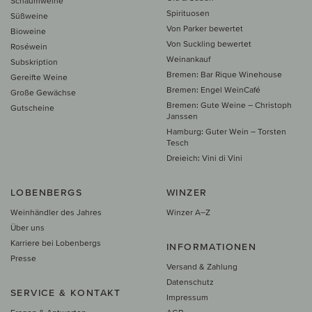
Schaumweine
Spirituosen
Süßweine
Von Parker bewertet
Bioweine
Von Suckling bewertet
Roséwein
Weinankauf
Subskription
Bremen: Bar Rique Winehouse
Gereifte Weine
Bremen: Engel WeinCafé
Große Gewächse
Bremen: Gute Weine – Christoph
Gutscheine
Janssen
Hamburg: Guter Wein – Torsten
Tesch
Dreieich: Vini di Vini
LOBENBERGS
WINZER
Weinhändler des Jahres
Winzer A–Z
Über uns
Karriere bei Lobenbergs
INFORMATIONEN
Presse
Versand & Zahlung
Datenschutz
SERVICE & KONTAKT
Impressum