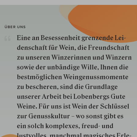
ÜBER UNS
Eine an Besessenheit gren­zende Lei­
den­schaft für Wein, die Freund­schaft
zu unseren Win­zer­innen und Win­zern
so­wie der un­bän­dige Wille, Ihnen die
best­mög­lich­en Wein­genuss­momente
zu besche­ren, sind die Grund­lage
unserer Arbeit bei Lobenbergs Gute
Weine. Für uns ist Wein der Schlüs­sel
zur Genuss­kultur – wo sonst gibt es
ein solch kom­plexes, freud- und
lustvolles, manchmal ma­gisch­es Er­le­