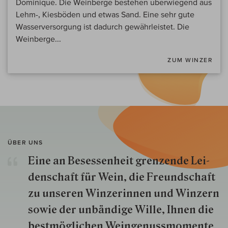
Dominique. Die Weinberge bestehen überwiegend aus
Lehm-, Kiesböden und etwas Sand. Eine sehr gute
Wasserversorgung ist dadurch gewährleistet. Die
Weinberge...
ZUM WINZER
ÜBER UNS
Eine an Besessenheit gren­zende Lei­
den­schaft für Wein, die Freund­schaft
zu unseren Win­zer­innen und Win­zern
so­wie der un­bän­dige Wille, Ihnen die
best­mög­lich­en Wein­genuss­momente