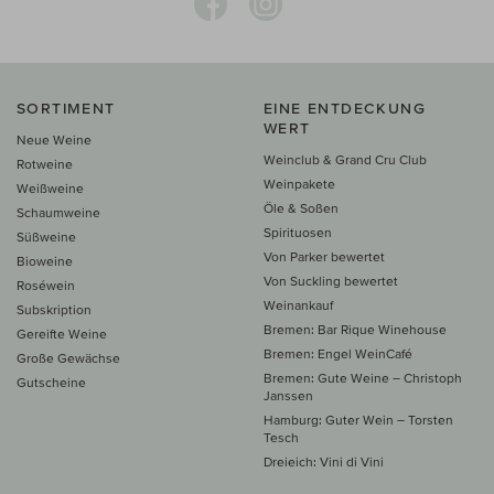
SORTIMENT
EINE ENTDECKUNG
WERT
Neue Weine
Weinclub & Grand Cru Club
Rotweine
Weinpakete
Weißweine
Öle & Soßen
Schaumweine
Spirituosen
Süßweine
Von Parker bewertet
Bioweine
Von Suckling bewertet
Roséwein
Weinankauf
Subskription
Bremen: Bar Rique Winehouse
Gereifte Weine
Bremen: Engel WeinCafé
Große Gewächse
Bremen: Gute Weine – Christoph
Gutscheine
Janssen
Hamburg: Guter Wein – Torsten
Tesch
Dreieich: Vini di Vini