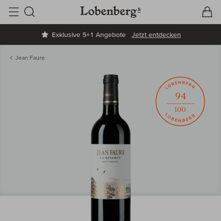
V
W
Suche
Exklusive 5+1 Angebote
Jetzt entdecken
Jean Faure
94
100